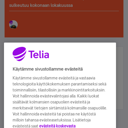
sulkeutuu kokonaan lokakuussa
Älä jää paitsi – osallistu ja voita!
Tilaa Telian uutiskirje ja olet mukana arvonnassa.
Käytämme sivustollamme evästeitä
Samalla saat parhaat asiakasedut suoraan
Käytämme sivustollamme evästeitä ja vastaavia
sähköpostiisi.
teknologioita käyttökokemuksen parantamiseksi sekä
toiminnallisiin, tilastollisiin ja markkinointitarkoituksiin.
Voit hallinnoida evästevalintojasi alla. Kaikki luokat
Tilaa nyt
sisältävät kolmansien osapuolien evästeitä ja
merkitsevät tietojen siirtämistä kolmansille osapuolille.
Voit hallinnoida evästeitä tai poistaa ne käytöstä
milloin tahansa evästeasetuksissa. Lisätietoja
evästeistä saat
evästeitä koskevasta