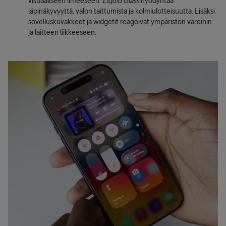
visuaaliseen ilmeeseen.
Liquid Glass
hyödyntää
läpinäkyvyyttä, valon taittumista ja kolmiulotteisuutta. Lisäksi
sovelluskuvakkeet ja widgetit reagoivat ympäristön väreihin
ja laitteen liikkeeseen.