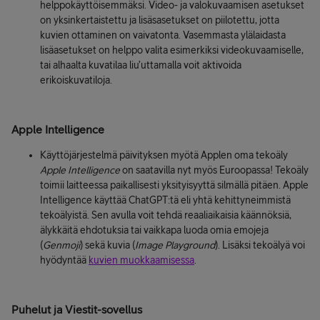
helppokäyttöisemmäksi. Video- ja valokuvaamisen asetukset
on yksinkertaistettu ja lisäsasetukset on piilotettu, jotta
kuvien ottaminen on vaivatonta. Vasemmasta ylälaidasta
lisäasetukset on helppo valita esimerkiksi videokuvaamiselle,
tai alhaalta kuvatilaa liu’uttamalla voit aktivoida
erikoiskuvatiloja.
Apple Intelligence
Käyttöjärjestelmä päivityksen myötä Applen oma tekoäly
Apple Intelligence
on saatavilla nyt myös Euroopassa! Tekoäly
toimii laitteessa paikallisesti yksityisyyttä silmällä pitäen. Apple
Intelligence käyttää ChatGPT:tä eli yhtä kehittyneimmistä
tekoälyistä. Sen avulla voit tehdä reaaliaikaisia käännöksiä,
älykkäitä ehdotuksia tai vaikkapa luoda omia emojeja
(
Genmoji
) sekä kuvia (
Image Playground
). Lisäksi tekoälyä voi
hyödyntää
kuvien muokkaamisessa
.
Puhelut ja Viestit-sovellus