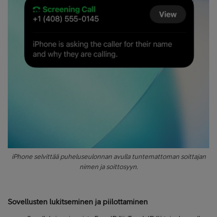
iPhone selvittää puheluseulonnan avulla tuntemattoman soittajan
nimen ja soittosyyn.
Sovellusten lukitseminen ja piilottaminen