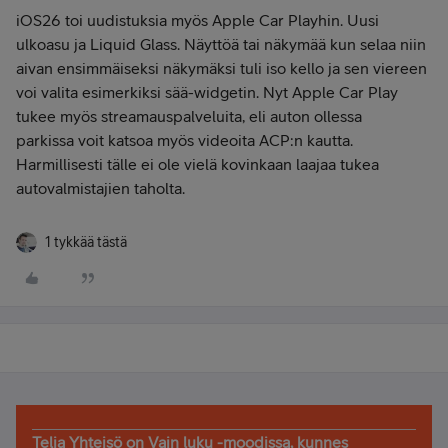
iOS26 toi uudistuksia myös Apple Car Playhin. Uusi
ulkoasu ja Liquid Glass. Näyttöä tai näkymää kun selaa niin
aivan ensimmäiseksi näkymäksi tuli iso kello ja sen viereen
voi valita esimerkiksi sää-widgetin. Nyt Apple Car Play
tukee myös streamauspalveluita, eli auton ollessa
parkissa voit katsoa myös videoita ACP:n kautta.
Harmillisesti tälle ei ole vielä kovinkaan laajaa tukea
autovalmistajien taholta.
1 tykkää tästä
Telia Yhteisö on Vain luku -moodissa, kunnes