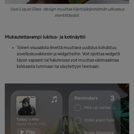
Uusi Liquid Glass -design muuttaa käyttöjärjestelmän ulkoasua
merkittävästi.
Mukautettavampi lukitus- ja kotinäyttö
Toinen visuaalista ilmettä muuttava uudistus kohdistuu
sovelluskuvakkesiin ja widgetteihin. Voit sijoittaa widgetit
täysin vapaasti tai halutessasi voit muuttaa värimaailmaa
kirkkaasta tummaan tai sävytettyyn teemaan.