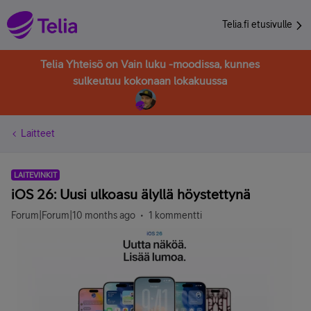
Telia.fi etusivulle
Telia Yhteisö on Vain luku -moodissa, kunnes
sulkeutuu kokonaan lokakuussa
Laitteet
LAITEVINKIT
iOS 26: Uusi ulkoasu älyllä höystettynä
Forum|Forum|10 months ago
1 kommentti