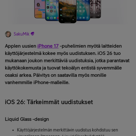
SakuMik
Applen uusien
iPhone 17
-puhelimien myötä laitteiden
käyttöjärjestelmä kokee myös uudistuksen. iOS 26 tuo
mukanaan joukon merkittäviä uudistuksia, jotka parantavat
käyttökokemusta ja tuovat tekoälyn entistä syvemmälle
osaksi arkea. Päivitys on saatavilla myös monille
vanhemmille iPhone-malleille.
iOS 26: Tärkeimmät uudistukset
Liquid Glass -design
Käyttöjärjestelmän merkittävin uudistus kohdistuu sen