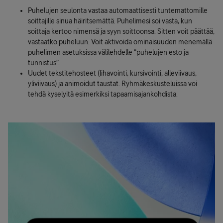
Puhelujen seulonta vastaa automaattisesti tuntemattomille
soittajille sinua häiritsemättä. Puhelimesi soi vasta, kun
soittaja kertoo nimensä ja syyn soittoonsa. Sitten voit päättää,
vastaatko puheluun. Voit aktivoida ominaisuuden menemällä
puhelimen asetuksissa välilehdelle “puhelujen esto ja
tunnistus”.
Uudet tekstitehosteet (lihavointi, kursivointi, alleviivaus,
yliviivaus) ja animoidut taustat. Ryhmäkeskusteluissa voi
tehdä kyselyitä esimerkiksi tapaamisajankohdista.