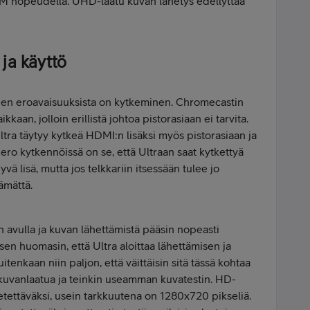
0M nopeudella. UHD-laatu kuvan lähetys edellyttää
ja käyttö
n eroavaisuuksista on kytkeminen. Chromecastin
kaan, jolloin erillistä johtoa pistorasiaan ei tarvita.
ltra täytyy kytkeä HDMI:n lisäksi myös pistorasiaan ja
ero kytkennöissä on se, että Ultraan saat kytkettyä
vä lisä, mutta jos telkkariin itsessään tulee jo
ämättä.
 avulla ja kuvan lähettämistä pääsin nopeasti
en huomasin, että Ultra aloittaa lähettämisen ja
tenkaan niin paljon, että väittäisin sitä tässä kohtaa
uvanlaatua ja teinkin useamman kuvatestin. HD-
hetettäväksi, usein tarkkuutena on 1280x720 pikseliä.