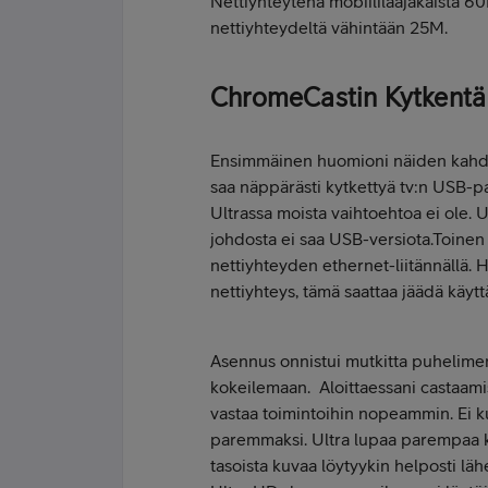
Nettiyhteytenä mobiililaajakaista 6
nettiyhteydeltä vähintään 25M.
ChromeCastin Kytkentä 
Ensimmäinen huomioni näiden kahde
saa näppärästi kytkettyä tv:n USB-paik
Ultrassa moista vaihtoehtoa ei ole. U
johdosta ei saa USB-versiota.Toinen 
nettiyhteyden ethernet-liitännällä. Hy
nettiyhteys, tämä saattaa jäädä käytt
Asennus onnistui mutkitta puhelimen
kokeilemaan. Aloittaessani castaamis
vastaa toimintoihin nopeammin. Ei kui
paremmaksi. Ultra lupaa parempaa k
tasoista kuvaa löytyykin helposti lä