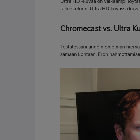
Ultra HD -kuvaa on vaikeampi löytää c
tarkasteluun. Ultra HD kuvassa kuva
Chromecast vs. Ultra Ku
Testatessani annoin ohjelman hieman 
samaan kohtaan. Eron hahmottamisek