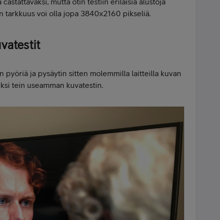
astattaväksi, mutta otin testiin erilaisia alustoja
n tarkkuus voi olla jopa 3840x2160 pikseliä.
vatestit
pyöriä ja pysäytin sitten molemmilla laitteilla kuvan
si tein useamman kuvatestin.