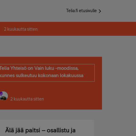
Telia.fi etusivulle
2 kuukautta sitten
Telia Yhteisö on Vain luku -moodissa,
kunnes sulkeutuu kokonaan lokakuussa
2 kuukautta sitten
Älä jää paitsi – osallistu ja