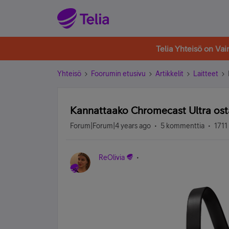
Telia Yhteisö on Va
Yhteisö
Foorumin etusivu
Artikkelit
Laitteet
Kannattaako Chromecast Ultra os
Forum|Forum|4 years ago
5 kommenttia
1711
ReOlivia