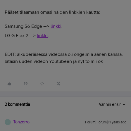
Pääset tilaamaan omasi näiden linkkien kautta:
Samsung S6 Edge -->
linkki
.
LG G Flex 2 -->
linkki
.
EDIT: alkuperäisessä videossa oli ongelmia äänen kanssa,
latasin uuden videon Youtubeen ja nyt toimii ok
2 kommenttia
Vanhin ensin
Tonzorro
Forum|Forum|11 years ago
T