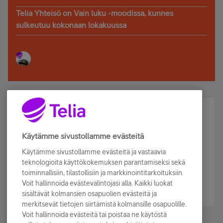
Telia Yhteisö on Vain luku -moodissa, kunnes
sulkeutuu kokonaan lokakuussa
Älä jää paitsi – osallistu ja voita!
Tilaa Telian uutiskirje ja olet mukana arvonnassa.
Käytämme sivustollamme evästeitä
Samalla saat parhaat asiakasedut suoraan
Käytämme sivustollamme evästeitä ja vastaavia
sähköpostiisi.
teknologioita käyttökokemuksen parantamiseksi sekä
toiminnallisiin, tilastollisiin ja markkinointitarkoituksiin.
Voit hallinnoida evästevalintojasi alla. Kaikki luokat
Tilaa nyt
sisältävät kolmansien osapuolien evästeitä ja
merkitsevät tietojen siirtämistä kolmansille osapuolille.
Voit hallinnoida evästeitä tai poistaa ne käytöstä