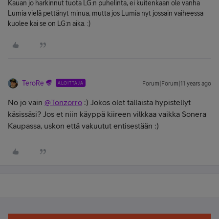
Kauan jo harkinnut tuota LG:n puhelinta, ei kuitenkaan ole vanha
Lumia vielä pettänyt minua, mutta jos Lumia nyt jossain vaiheessa
kuolee kai se on LG:n aika. :)
TeroRe
ALOITTAJA
Forum|Forum|11 years ago
No jo vain
@Tonzorro
:) Jokos olet tällaista hypistellyt
käsissäsi? Jos et niin käyppä kiireen vilkkaa vaikka Sonera
Kaupassa, uskon että vakuutut entisestään :)