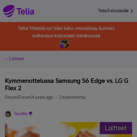
Telia.fi etusivulle
Telia Yhteisö on Vain luku -moodissa, kunnes
sulkeutuu kokonaan lokakuussa
Laitteet
Kymmenottelussa Samsung S6 Edge vs. LG G
Flex 2
Forum|Forum|4 years ago
2 kommenttia
TeroRe