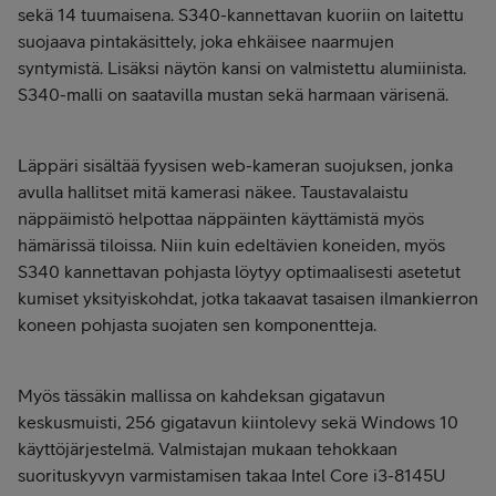
sekä 14 tuumaisena. S340-kannettavan kuoriin on laitettu
suojaava pintakäsittely, joka ehkäisee naarmujen
syntymistä. Lisäksi näytön kansi on valmistettu alumiinista.
S340-malli on saatavilla mustan sekä harmaan värisenä.
Läppäri sisältää fyysisen web-kameran suojuksen, jonka
avulla hallitset mitä kamerasi näkee. Taustavalaistu
näppäimistö helpottaa näppäinten käyttämistä myös
hämärissä tiloissa. Niin kuin edeltävien koneiden, myös
S340 kannettavan pohjasta löytyy optimaalisesti asetetut
kumiset yksityiskohdat, jotka takaavat tasaisen ilmankierron
koneen pohjasta suojaten sen komponentteja.
Myös tässäkin mallissa on kahdeksan gigatavun
keskusmuisti, 256 gigatavun kiintolevy sekä Windows 10
käyttöjärjestelmä. Valmistajan mukaan tehokkaan
suorituskyvyn varmistamisen takaa Intel Core i3-8145U