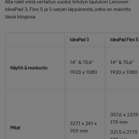
Alla näet vielä vertailun vuoksi tehdyn taulukon Lenovon
IdeaPad 3, Flex 5 ja S-sarjan läppäreistä, jotka on mainittu
tässä blogissa.
IdeaPad 3
IdeaPad Flex 5
14” & 15,6"
14" & 15,6"
Näyttö & resoluutio:
1920 x 1080
1920 x 1080
357,6 x 237,9
17,9 mm
327,1 x 241 x
Mitat
19,9 mm
321,5 x 217,5