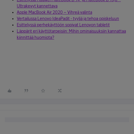
Ultrakevyt kannettava
Apple MacBook Air 2020 – Vihreä valinta
Vertailussa Lenovo IdeaPadit - tyyliä ja tehoa opiskeluun
Esittelyssä perhekäyttöön sopivat Lenovon tabletit
Läppärit eri käyttötarpeisiin: Mihin ominaisuuksiin kannattaa
kiinnittää huomiota?