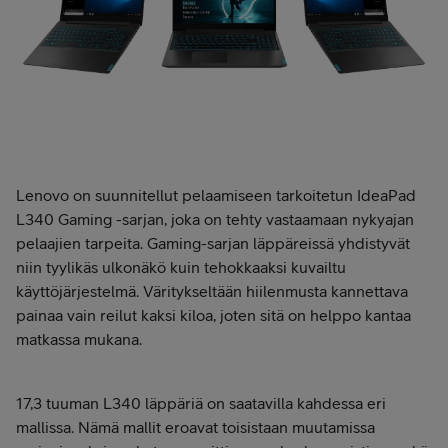
Lenovo on suunnitellut pelaamiseen tarkoitetun IdeaPad
L340 Gaming -sarjan, joka on tehty vastaamaan nykyajan
pelaajien tarpeita. Gaming-sarjan läppäreissä yhdistyvät
niin tyylikäs ulkonäkö kuin tehokkaaksi kuvailtu
käyttöjärjestelmä. Väritykseltään hiilenmusta kannettava
painaa vain reilut kaksi kiloa, joten sitä on helppo kantaa
matkassa mukana.
17,3 tuuman L340 läppäriä on saatavilla kahdessa eri
mallissa. Nämä mallit eroavat toisistaan muutamissa