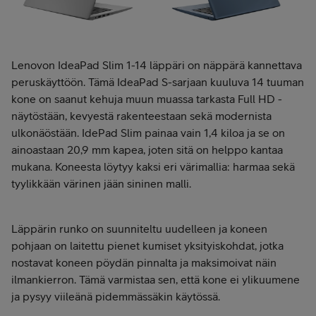
Lenovon IdeaPad Slim 1-14 läppäri on näppärä kannettava
peruskäyttöön. Tämä IdeaPad S-sarjaan kuuluva 14 tuuman
kone on saanut kehuja muun muassa tarkasta Full HD -
näytöstään, kevyestä rakenteestaan sekä modernista
ulkonäöstään. IdePad Slim painaa vain 1,4 kiloa ja se on
ainoastaan 20,9 mm kapea, joten sitä on helppo kantaa
mukana. Koneesta löytyy kaksi eri värimallia: harmaa sekä
tyylikkään värinen jään sininen malli.
Läppärin runko on suunniteltu uudelleen ja koneen
pohjaan on laitettu pienet kumiset yksityiskohdat, jotka
nostavat koneen pöydän pinnalta ja maksimoivat näin
ilmankierron. Tämä varmistaa sen, että kone ei ylikuumene
ja pysyy viileänä pidemmässäkin käytössä.