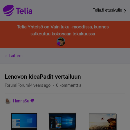
Telia.fi etusivulle
Telia Yhteisö on Vain luku -moodissa, kunnes
sulkeutuu kokonaan lokakuussa
Laitteet
Lenovon IdeaPadit vertailuun
Forum|Forum|4 years ago
0 kommenttia
HannaSu