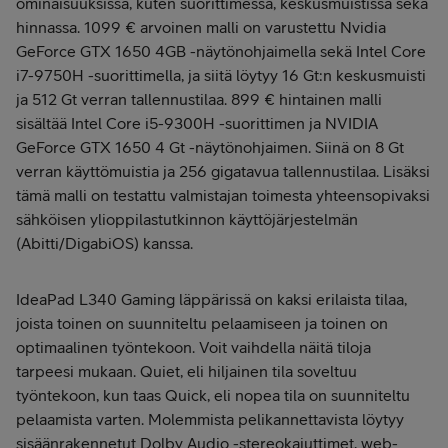
ominaisuuksissa, kuten suorittimessa, keskusmuistissa sekä
hinnassa. 1099 € arvoinen malli on varustettu Nvidia
GeForce GTX 1650 4GB -näytönohjaimella sekä Intel Core
i7-9750H -suorittimella, ja siitä löytyy 16 Gt:n keskusmuisti
ja 512 Gt verran tallennustilaa. 899 € hintainen malli
sisältää Intel Core i5-9300H -suorittimen ja NVIDIA
GeForce GTX 1650 4 Gt -näytönohjaimen. Siinä on 8 Gt
verran käyttömuistia ja 256 gigatavua tallennustilaa. Lisäksi
tämä malli on testattu valmistajan toimesta yhteensopivaksi
sähköisen ylioppilastutkinnon käyttöjärjestelmän
(Abitti/DigabiOS) kanssa.
IdeaPad L340 Gaming läppärissä on kaksi erilaista tilaa,
joista toinen on suunniteltu pelaamiseen ja toinen on
optimaalinen työntekoon. Voit vaihdella näitä tiloja
tarpeesi mukaan. Quiet, eli hiljainen tila soveltuu
työntekoon, kun taas Quick, eli nopea tila on suunniteltu
pelaamista varten. Molemmista pelikannettavista löytyy
sisäänrakennetut Dolby Audio -stereokaiuttimet, web-