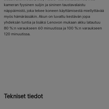
kameran fyysinen suljin ja sininen taustavalaistu
näppäimistö, joka tekee koneen käyttämisestä miellyttävää
myös hämärässäkin. Akun on luvattu kestävän jopa
yhdeksän tuntia ja lisäksi Lenovon mukaan akku latautuu
80 %:n varaukseen 60 minuutissa ja 100 %:n varaukseen
120 minuutissa.
Tilaa Lenovo IdeaPad L340 Gaming 17" 1099 €"
Tilaa Lenovo IdeaPad L340 Gaming 17" 899 €"
Tekniset tiedot