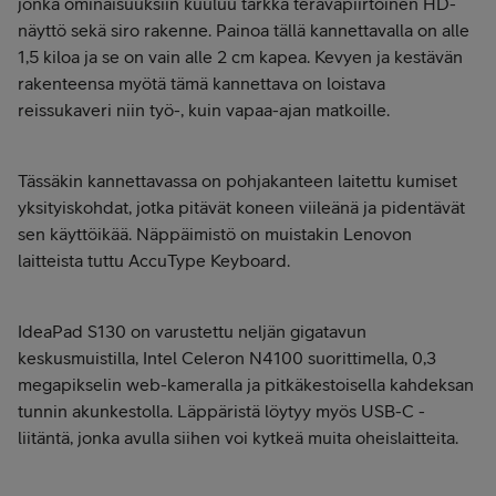
jonka ominaisuuksiin kuuluu tarkka teräväpiirtoinen HD-
näyttö sekä siro rakenne. Painoa tällä kannettavalla on alle
1,5 kiloa ja se on vain alle 2 cm kapea. Kevyen ja kestävän
rakenteensa myötä tämä kannettava on loistava
reissukaveri niin työ-, kuin vapaa-ajan matkoille.
Tässäkin kannettavassa on pohjakanteen laitettu kumiset
yksityiskohdat, jotka pitävät koneen viileänä ja pidentävät
sen käyttöikää. Näppäimistö on muistakin Lenovon
laitteista tuttu AccuType Keyboard.
IdeaPad S130 on varustettu neljän gigatavun
keskusmuistilla, Intel Celeron N4100 suorittimella, 0,3
megapikselin web-kameralla ja pitkäkestoisella kahdeksan
tunnin akunkestolla. Läppäristä löytyy myös USB-C -
liitäntä, jonka avulla siihen voi kytkeä muita oheislaitteita.