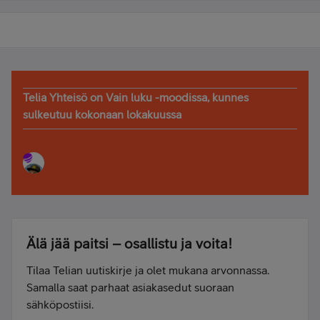
Telia Yhteisö on Vain luku -moodissa, kunnes
sulkeutuu kokonaan lokakuussa
Älä jää paitsi – osallistu ja voita!
Tilaa Telian uutiskirje ja olet mukana arvonnassa.
Samalla saat parhaat asiakasedut suoraan
sähköpostiisi.