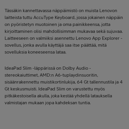
Tässäkin kannettavassa näppäimistö on muista Lenovon
laitteista tuttu AccuType Keyboard, jossa jokainen näppäin
on pyöristetyn muotoinen ja oma painikkeensa, jotta
kirjoittaminen olisi mahdollisimman mukavaa sekä sujuvaa.
Laitteeseen on valmiiksi asennettu Lenovo App Explorer -
sovellus, jonka avulla käyttäjä saa itse päättää, mitä
sovelluksia koneeseensa lataa.
IdeaPad Slim -läppärissä on Dolby Audio -
stereokaiuttimet, AMD:n A6-tuplaydinsuoritin,
sisäänrakennettu muistikortinlukija, 64 Gt tallennustila ja 4
Gt keskusmuisti. IdeaPad Slim on varustettu myös
pitkäkestoisella akulla, joka kestää yhdellä latauksella
valmistajan mukaan jopa kahdeksan tuntia.
Tilaa Lenovo IdeaPad S1 14 sinisenä"