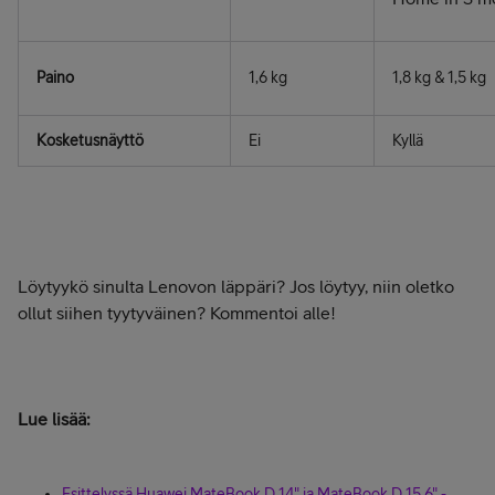
Paino
1,6 kg
1,8 kg & 1,5 kg
Kosketusnäyttö
Ei
Kyllä
Löytyykö sinulta Lenovon läppäri? Jos löytyy, niin oletko
ollut siihen tyytyväinen? Kommentoi alle!
Lue lisää:
Esittelyssä Huawei MateBook D 14" ja MateBook D 15,6" -