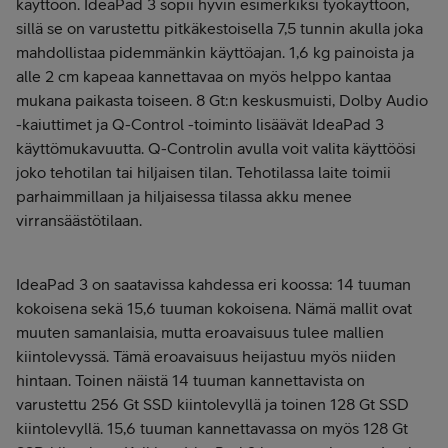
käyttöön. IdeaPad 3 sopii hyvin esimerkiksi työkäyttöön,
sillä se on varustettu pitkäkestoisella 7,5 tunnin akulla joka
mahdollistaa pidemmänkin käyttöajan. 1,6 kg painoista ja
alle 2 cm kapeaa kannettavaa on myös helppo kantaa
mukana paikasta toiseen. 8 Gt:n keskusmuisti, Dolby Audio
-kaiuttimet ja Q-Control -toiminto lisäävät IdeaPad 3
käyttömukavuutta. Q-Controlin avulla voit valita käyttöösi
joko tehotilan tai hiljaisen tilan. Tehotilassa laite toimii
parhaimmillaan ja hiljaisessa tilassa akku menee
virransäästötilaan.
IdeaPad 3 on saatavissa kahdessa eri koossa: 14 tuuman
kokoisena sekä 15,6 tuuman kokoisena. Nämä mallit ovat
muuten samanlaisia, mutta eroavaisuus tulee mallien
kiintolevyssä. Tämä eroavaisuus heijastuu myös niiden
hintaan. Toinen näistä 14 tuuman kannettavista on
varustettu 256 Gt SSD kiintolevyllä ja toinen 128 Gt SSD
kiintolevyllä. 15,6 tuuman kannettavassa on myös 128 Gt