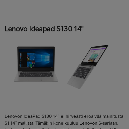
Tilaa Lenovo IdeaPad S1 14 harmaana"
Lenovo Ideapad S130 14"
Lenovon IdeaPad S130 14” ei hirveästi eroa yllä mainitusta
S1 14” mallista. Tämäkin kone kuuluu Lenovon S-sarjaan,