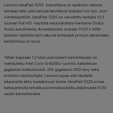
Lenovo IdeaPad 320S -kannettava on speksien valossa
tehokas laite, joka tarjoaa tarvittavat työkalut niin työ-, kuin
viihdekäyttöön. IdeaPad 320S on varustettu tarkalla 13,3
tuuman Full HD -näytöllä sekä kahdella Harmanin Dolby
Audio kaiuttimella. Arvosteluiden mukaan 1920 x 1080
pikselin näytöltä värit näkyvät kirkkaasti ja myös äänenlaatu
kaiuttimissa on hyvä.
Tähän kapeaan 1,2 kilon painoiseen kannettavaan on
mahdutettu Intel Core i5-8250U suoritin, kahdeksan
gigatavun keskusmuisti, 256 gigatavun SSD-levy sekä
erillinen näytönohjain. Lenovo lupaa, että täydellä
latauksella akku kestää kuusi tuntia. IdeaPad S320 eroaa
kattavammilla tehokkuusominaisuuksilla ylläolevasta S130
sarjan kannettavasta.
Tilaa Lenovo IdeaPad 320S 13,3"