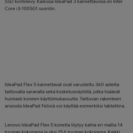
SSD kiintolevy. Kaikissa IdeaPad 3 kannettavissa on Intel
Core i3-1005G1 suoritin.
Tilaa Lenovo IdeaPad 3 14" 579€"
Tilaa Lenovo IdeaPad 3 14" 549€"
Tilaa Lenovo IdeaPad 3 15,6" 549€"
IdeaPad Flex 5 kannettavat ovat varustettu 360 astetta
taittuvalla saranalla sekä kosketusnäytöllä, jotka lisäävät
huimasti koneen käyttömukavuutta. Taittuvan rakenteen
ansiosta IdeaPad Felixiä voi käyttää esimerkiksi tablettina.
Lenovo IdeaPad Flex 5 konetta löytyy kahta eri mallia 14
tuuman kokoisena ja yksi 15,6 tuuman kokoisena. Kaikki