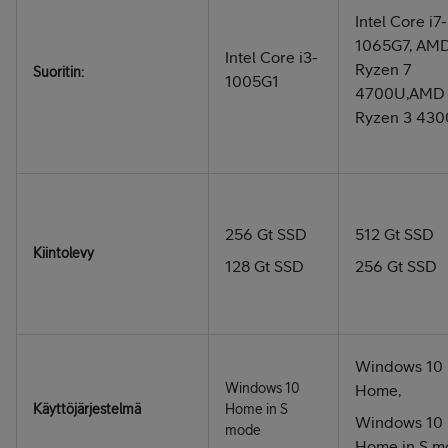
Intel Core i7-
1065G7, AM
Intel Core i3-
Ryzen 7
Suoritin:
1005G1
4700U,AMD
Ryzen 3 43
256 Gt SSD
512 Gt SSD
Kiintolevy
128 Gt SSD
256 Gt SSD
Windows 10
Windows 10
Home,
Käyttöjärjestelmä
Home in S
Windows 10
mode
Home in S m