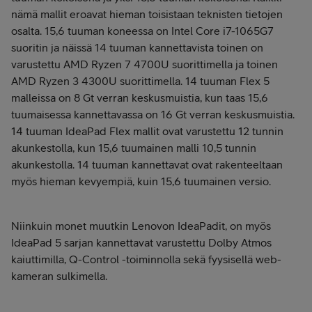
nämä mallit eroavat hieman toisistaan teknisten tietojen
osalta. 15,6 tuuman koneessa on Intel Core i7-1065G7
suoritin ja näissä 14 tuuman kannettavista toinen on
varustettu AMD Ryzen 7 4700U suorittimella ja toinen
AMD Ryzen 3 4300U suorittimella. 14 tuuman Flex 5
malleissa on 8 Gt verran keskusmuistia, kun taas 15,6
tuumaisessa kannettavassa on 16 Gt verran keskusmuistia.
14 tuuman IdeaPad Flex mallit ovat varustettu 12 tunnin
akunkestolla, kun 15,6 tuumainen malli 10,5 tunnin
akunkestolla. 14 tuuman kannettavat ovat rakenteeltaan
myös hieman kevyempiä, kuin 15,6 tuumainen versio.
Niinkuin monet muutkin Lenovon IdeaPadit, on myös
IdeaPad 5 sarjan kannettavat varustettu Dolby Atmos
kaiuttimilla, Q-Control -toiminnolla sekä fyysisellä web-
kameran sulkimella.