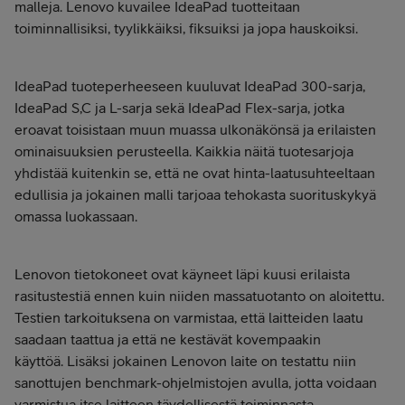
malleja. Lenovo kuvailee IdeaPad tuotteitaan
toiminnallisiksi, tyylikkäiksi, fiksuiksi ja jopa hauskoiksi.
IdeaPad tuoteperheeseen kuuluvat IdeaPad 300-sarja,
IdeaPad S,C ja L-sarja sekä IdeaPad Flex-sarja, jotka
eroavat toisistaan muun muassa ulkonäkönsä ja erilaisten
ominaisuuksien perusteella. Kaikkia näitä tuotesarjoja
yhdistää kuitenkin se, että ne ovat hinta-laatusuhteeltaan
edullisia ja jokainen malli tarjoaa tehokasta suorituskykyä
omassa luokassaan.
Lenovon tietokoneet ovat käyneet läpi kuusi erilaista
rasitustestiä ennen kuin niiden massatuotanto on aloitettu.
Testien tarkoituksena on varmistaa, että laitteiden laatu
saadaan taattua ja että ne kestävät kovempaakin
käyttöä. Lisäksi jokainen Lenovon laite on testattu niin
sanottujen benchmark-ohjelmistojen avulla, jotta voidaan
varmistua itse laitteen täydellisestä toiminnasta.