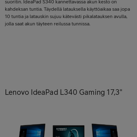
suoritin. IdeaPad S340 kannettavassa akun kesto on
kahdeksan tuntia. Täydellä latauksella käyttöaikaa saa jopa
10 tuntia ja latauskin sujuu kätevästi pikalatauksen avulla,
jolla saat akun täyteen reilussa tunnissa.
Tilaa Lenovo IdeaPad S340 15,6"
Tilaa Lenovo IdeaPad S340 14"
Lenovo IdeaPad L340 Gaming 17,3"