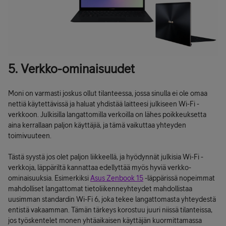
5. Verkko-ominaisuudet
Moni on varmasti joskus ollut tilanteessa, jossa sinulla ei ole omaa
nettiä käytettävissä ja haluat yhdistää laitteesi julkiseen Wi-Fi -
verkkoon. Julkisilla langattomilla verkoilla on lähes poikkeuksetta
aina kerrallaan paljon käyttäjiä, ja tämä vaikuttaa yhteyden
toimivuuteen.
Tästä syystä jos olet paljon liikkeellä, ja hyödynnät julkisia Wi-Fi -
verkkoja, läppäriltä kannattaa edellyttää myös hyviä verkko-
ominaisuuksia. Esimerkiksi
Asus Zenbook 15
-läppärissä nopeimmat
mahdolliset langattomat tietoliikenneyhteydet mahdollistaa
uusimman standardin Wi-Fi 6, joka tekee langattomasta yhteydestä
entistä vakaamman. Tämän tärkeys korostuu juuri niissä tilanteissa,
jos työskentelet monen yhtäaikaisen käyttäjän kuormittamassa