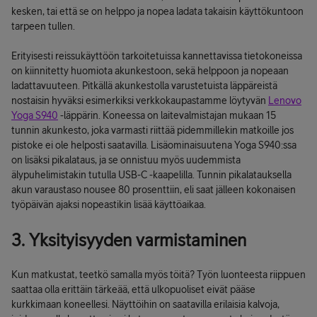
kesken, tai että se on helppo ja nopea ladata takaisin käyttökuntoon
tarpeen tullen.
Erityisesti reissukäyttöön tarkoitetuissa kannettavissa tietokoneissa
on kiinnitetty huomiota akunkestoon, sekä helppoon ja nopeaan
ladattavuuteen. Pitkällä akunkestolla varustetuista läppäreistä
nostaisin hyväksi esimerkiksi verkkokaupastamme löytyvän
Lenovo
Yoga S940
-läppärin. Koneessa on laitevalmistajan mukaan 15
tunnin akunkesto, joka varmasti riittää pidemmillekin matkoille jos
pistoke ei ole helposti saatavilla. Lisäominaisuutena Yoga S940:ssa
on lisäksi pikalataus, ja se onnistuu myös uudemmista
älypuhelimistakin tutulla USB-C -kaapelilla. Tunnin pikalatauksella
akun varaustaso nousee 80 prosenttiin, eli saat jälleen kokonaisen
työpäivän ajaksi nopeastikin lisää käyttöaikaa.
3. Yksityisyyden varmistaminen
Kun matkustat, teetkö samalla myös töitä? Työn luonteesta riippuen
saattaa olla erittäin tärkeää, että ulkopuoliset eivät pääse
kurkkimaan koneellesi. Näyttöihin on saatavilla erilaisia kalvoja,