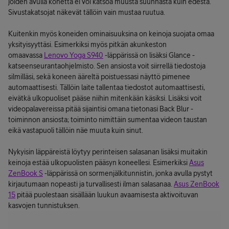
joiden avulla konetta ei voi katsoa muusta suunnasta kuin edestä.
Sivustakatsojat näkevät tällöin vain mustaa ruutua.
Kuitenkin myös koneiden ominaisuuksina on keinoja suojata omaa
yksityisyyttäsi. Esimerkiksi myös pitkän akunkeston
omaavassa
Lenovo Yoga S940
-läppärissä on lisäksi Glance -
katseenseurantaohjelmisto. Sen ansiosta voit siirrellä tiedostoja
silmilläsi, sekä koneen ääreltä poistuessasi näyttö pimenee
automaattisesti. Tällöin laite tallentaa tiedostot automaattisesti,
eivätkä ulkopuoliset pääse niihin mitenkään käsiksi. Lisäksi voit
videopalavereissa pitää sijaintisi omana tietonasi Back Blur -
toiminnon ansiosta; toiminto nimittäin sumentaa videon taustan
eikä vastapuoli tällöin näe muuta kuin sinut.
Nykyisin läppäreistä löytyy perinteisen salasanan lisäksi muitakin
keinoja estää ulkopuolisten pääsyn koneellesi. Esimerkiksi
Asus
ZenBook S
-läppärissä on sormenjälkitunnistin, jonka avulla pystyt
kirjautumaan nopeasti ja turvallisesti ilman salasanaa.
Asus ZenBook
15
pitää puolestaan sisällään luukun avaamisesta aktivoituvan
kasvojen tunnistuksen.