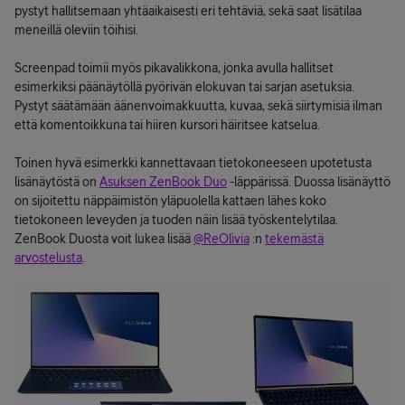
pystyt hallitsemaan yhtäaikaisesti eri tehtäviä, sekä saat lisätilaa
meneillä oleviin töihisi.
Screenpad toimii myös pikavalikkona, jonka avulla hallitset
esimerkiksi päänäytöllä pyörivän elokuvan tai sarjan asetuksia.
Pystyt säätämään äänenvoimakkuutta, kuvaa, sekä siirtymisiä ilman
että komentoikkuna tai hiiren kursori häiritsee katselua.
Toinen hyvä esimerkki kannettavaan tietokoneeseen upotetusta
lisänäytöstä on
Asuksen ZenBook Duo
-läppärissä. Duossa lisänäyttö
on sijoitettu näppäimistön yläpuolella kattaen lähes koko
tietokoneen leveyden ja tuoden näin lisää työskentelytilaa.
ZenBook Duosta voit lukea lisää
@ReOlivia
:n
tekemästä
arvostelusta
.