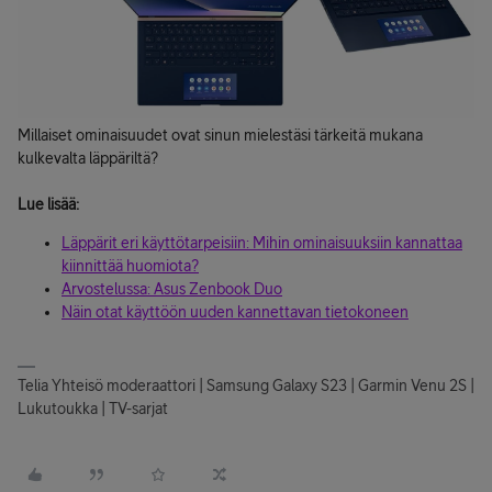
Millaiset ominaisuudet ovat sinun mielestäsi tärkeitä mukana
kulkevalta läppäriltä?
Lue lisää:
Läppärit eri käyttötarpeisiin: Mihin ominaisuuksiin kannattaa
kiinnittää huomiota?
Arvostelussa: Asus Zenbook Duo
Näin otat käyttöön uuden kannettavan tietokoneen
Telia Yhteisö moderaattori | Samsung Galaxy S23 | Garmin Venu 2S |
Lukutoukka | TV-sarjat