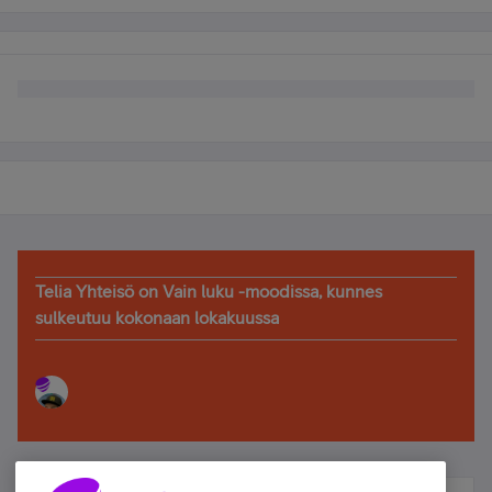
Telia Yhteisö on Vain luku -moodissa, kunnes
sulkeutuu kokonaan lokakuussa