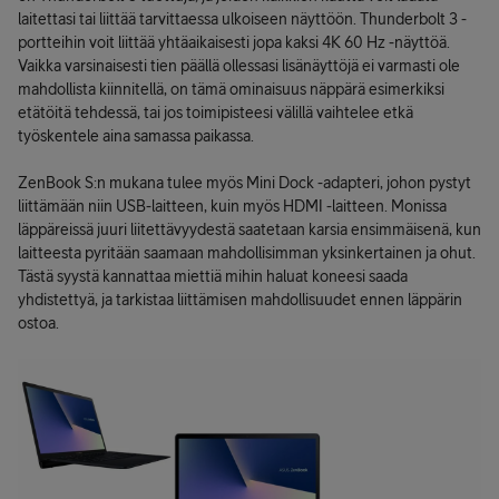
laitettasi tai liittää tarvittaessa ulkoiseen näyttöön. Thunderbolt 3 -
portteihin voit liittää yhtäaikaisesti jopa kaksi 4K 60 Hz -näyttöä.
Vaikka varsinaisesti tien päällä ollessasi lisänäyttöjä ei varmasti ole
mahdollista kiinnitellä, on tämä ominaisuus näppärä esimerkiksi
etätöitä tehdessä, tai jos toimipisteesi välillä vaihtelee etkä
työskentele aina samassa paikassa.
ZenBook S:n mukana tulee myös Mini Dock -adapteri, johon pystyt
liittämään niin USB-laitteen, kuin myös HDMI -laitteen. Monissa
läppäreissä juuri liitettävyydestä saatetaan karsia ensimmäisenä, kun
laitteesta pyritään saamaan mahdollisimman yksinkertainen ja ohut.
Tästä syystä kannattaa miettiä mihin haluat koneesi saada
yhdistettyä, ja tarkistaa liittämisen mahdollisuudet ennen läppärin
ostoa.