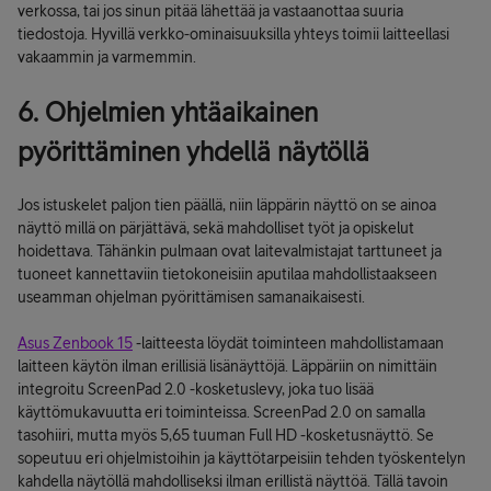
verkossa, tai jos sinun pitää lähettää ja vastaanottaa suuria
tiedostoja. Hyvillä verkko-ominaisuuksilla yhteys toimii laitteellasi
vakaammin ja varmemmin.
6. Ohjelmien yhtäaikainen
pyörittäminen yhdellä näytöllä
Jos istuskelet paljon tien päällä, niin läppärin näyttö on se ainoa
näyttö millä on pärjättävä, sekä mahdolliset työt ja opiskelut
hoidettava. Tähänkin pulmaan ovat laitevalmistajat tarttuneet ja
tuoneet kannettaviin tietokoneisiin aputilaa mahdollistaakseen
useamman ohjelman pyörittämisen samanaikaisesti.
Asus Zenbook 15
-laitteesta löydät toiminteen mahdollistamaan
laitteen käytön ilman erillisiä lisänäyttöjä. Läppäriin on nimittäin
integroitu ScreenPad 2.0 -kosketuslevy, joka tuo lisää
käyttömukavuutta eri toiminteissa. ScreenPad 2.0 on samalla
tasohiiri, mutta myös 5,65 tuuman Full HD -kosketusnäyttö. Se
sopeutuu eri ohjelmistoihin ja käyttötarpeisiin tehden työskentelyn
kahdella näytöllä mahdolliseksi ilman erillistä näyttöä. Tällä tavoin