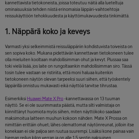
kannettavista tietokoneista, joissa toteutuu näitä alla lueteltuja
ominaisuuksia tehden niistä erinomaisia läppäri-vaihtoehtoja
reissukäyttöön tehokkuudesta ja käyttömukavuudesta tinkimättä.
1. Näppärä koko ja keveys
Varmasti yksi selkeimmistä reissuläppäriin kohdistuvista toiveista on
sen sopiva koko. Mukana pidettävän kannettavan tietokoneen tulee
olla mieluiten kooltaan mahdollisimman ohut ja kevyt. Plussaa saa
toki vielä lisää, jos laite on rungoltaankin mahdollisimman siro. Tässä
tosin tulee vastaan se ristiriita, että moni haluaa kuitenkin
tietokoneen näytön olevan tarpeeksi suuri siihen, että työskentely
läppärillä onnistuu mukavasti eikä näyttöä tarvitse tihrustaa.
Esimerkiksi
Huawei Mate X Pro
-kannettavassa on 13 tuuman
näyttö. Se ei ole suurimmasta päästä, mutta silti valmistaja on
kiinnittänyt huomiota myös siihen, miten näyttökoko saadaan
maksimoitua laitteen muuhun kokoon nähden. Mate X Prossa on
nimittäin erittäin ohuet; lähes olemattomat näytönreunat, jolloin itse
konekaan ei ole paljoa sen ruutua suurempi. Lisäksi kone painaa vain
hieman reilun kilon verran ja on alle 1,5 sentin paksuinen.