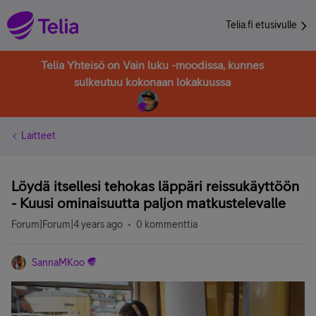
Telia.fi etusivulle
Telia Yhteisö on Vain luku -moodissa, kunnes
sulkeutuu kokonaan lokakuussa
Laitteet
Löydä itsellesi tehokas läppäri reissukäyttöön
- Kuusi ominaisuutta paljon matkustelevalle
Forum|Forum|4 years ago
0 kommenttia
SannaMKoo