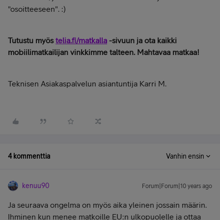
"osoitteeseen". :)
Tutustu myös
telia.fi/matkalla
-sivuun ja ota kaikki
mobiilimatkailijan vinkkimme talteen. Mahtavaa matkaa!
Teknisen Asiakaspalvelun asiantuntija Karri M.
4 kommenttia
Vanhin ensin
kenuu90
Forum|Forum|10 years ago
Ja seuraava ongelma on myös aika yleinen jossain määrin.
Ihminen kun menee matkoille EU:n ulkopuolelle ja ottaa