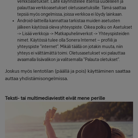
verkkoasetukset. Laite käynnistelee itsensä uudelleen ja
palauttaa verkkoasetukset oletusasetuksille. Tämä saattaa
tepsiä myös ongelmissa, joissa verkkoa ei löydy lainkaan.
Android-laitteilla kannattaa tarkistaa muiden asetusten
jälkeen käytössä oleva yhteyspiste. Oikea polku on Asetukset
-> Lisää verkkoja -> Matkapuhelinverkot -> Yhteyspisteiden
nimet. Käytössä tulee olla Sonera Internet – profiili ja
yhteyspiste ”internet”. Mikäli täällä on jotakin muuta, niin
yhteys ei välttämättä toimi. Oletusasetukset voi palauttaa
avaamalla lisävalikon ja valitsemalla ”Palauta oletukset”.
Joskus myös lentotilan (päällä ja pois) käyttäminen saattaa
auttaa yhdistämisongelmissa.
Teksti- tai multimediaviestit eivät mene perille