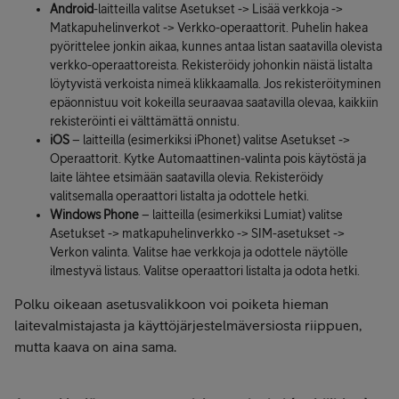
Android
-laitteilla valitse Asetukset -> Lisää verkkoja ->
Matkapuhelinverkot -> Verkko-operaattorit. Puhelin hakea
pyörittelee jonkin aikaa, kunnes antaa listan saatavilla olevista
verkko-operaattoreista. Rekisteröidy johonkin näistä listalta
löytyvistä verkoista nimeä klikkaamalla. Jos rekisteröityminen
epäonnistuu voit kokeilla seuraavaa saatavilla olevaa, kaikkiin
rekisteröinti ei välttämättä onnistu.
iOS
– laitteilla (esimerkiksi iPhonet) valitse Asetukset ->
Operaattorit. Kytke Automaattinen-valinta pois käytöstä ja
laite lähtee etsimään saatavilla olevia. Rekisteröidy
valitsemalla operaattori listalta ja odottele hetki.
Windows Phone
– laitteilla (esimerkiksi Lumiat) valitse
Asetukset -> matkapuhelinverkko -> SIM-asetukset ->
Verkon valinta. Valitse hae verkkoja ja odottele näytölle
ilmestyvä listaus. Valitse operaattori listalta ja odota hetki.
Polku oikeaan asetusvalikkoon voi poiketa hieman
laitevalmistajasta ja käyttöjärjestelmäversiosta riippuen,
mutta kaava on aina sama.