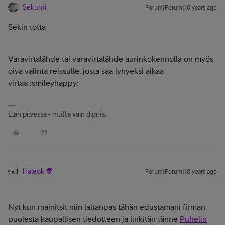
Sekunti
Forum|Forum|10 years ago
Sekin totta
Varavirtalähde tai varavirtalähde aurinkokennolla on myös
oiva valinta reissulle, josta saa lyhyeksi aikaa
virtaa :smileyhappy:
Elän pilvessä - mutta vain diginä.
Haleok
Forum|Forum|10 years ago
Nyt kun mainitsit niin laitanpas tähän edustamani firman
puolesta kaupallisen tiedotteen ja linkitän tänne
Puhelin