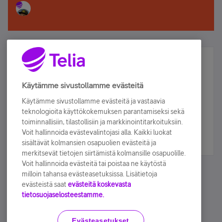
Älä jää paitsi – osallistu ja voita!
Tilaa Telian uutiskirje ja olet mukana arvonnassa.
Käytämme sivustollamme evästeitä
Samalla saat parhaat asiakasedut suoraan
Käytämme sivustollamme evästeitä ja vastaavia
sähköpostiisi.
teknologioita käyttökokemuksen parantamiseksi sekä
toiminnallisiin, tilastollisiin ja markkinointitarkoituksiin.
Voit hallinnoida evästevalintojasi alla. Kaikki luokat
Tilaa nyt
sisältävät kolmansien osapuolien evästeitä ja
merkitsevät tietojen siirtämistä kolmansille osapuolille.
Voit hallinnoida evästeitä tai poistaa ne käytöstä
milloin tahansa evästeasetuksissa. Lisätietoja
evästeistä saat
evästeitä koskevasta
tietosuojaselosteestamme.
Käyttöehdot
Accessibility statement
Evästeasetukset