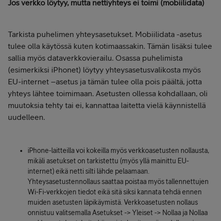
Jos verkko löytyy, mutta nettiyhteys ei toimi (mobiilidata)
Tarkista puhelimen yhteysasetukset. Mobiilidata -asetus
tulee olla käytössä kuten kotimaassakin. Tämän lisäksi tulee
sallia myös dataverkkovierailu. Osassa puhelimista
(esimerkiksi iPhonet) löytyy yhteysasetusvalikosta myös
EU-internet –asetus ja tämän tulee olla pois päältä, jotta
yhteys lähtee toimimaan. Asetusten ollessa kohdallaan, oli
muutoksia tehty tai ei, kannattaa laitetta vielä käynnistellä
uudelleen.
iPhone-laitteilla voi kokeilla myös verkkoasetusten nollausta,
mikäli asetukset on tarkistettu (myös yllä mainittu EU-
internet) eikä netti silti lähde pelaamaan.
Yhteysasetustennollaus saattaa poistaa myös tallennettujen
Wi-Fi-verkkojen tiedot eikä sitä siksi kannata tehdä ennen
muiden asetusten läpikäymistä. Verkkoasetusten nollaus
onnistuu valitsemalla Asetukset -> Yleiset -> Nollaa ja Nollaa