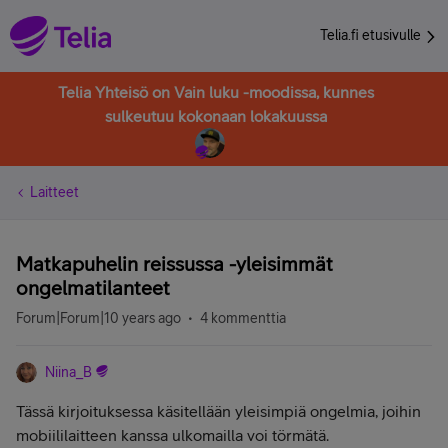
Telia.fi etusivulle
Telia Yhteisö on Vain luku -moodissa, kunnes
sulkeutuu kokonaan lokakuussa
Laitteet
Matkapuhelin reissussa -yleisimmät
ongelmatilanteet
Forum|Forum|10 years ago
4 kommenttia
Niina_B
Tässä kirjoituksessa käsitellään yleisimpiä ongelmia, joihin
mobiililaitteen kanssa ulkomailla voi törmätä.