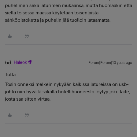
puhelimen sekä laturimen mukaansa, mutta huomaakin että
siellä toisessa maassa käytetään toisenlaista
sähköpistoketta ja puhelin jää tuolloin lataamatta.
Haleok
Forum|Forum|10 years ago
Totta
Tosin onneksi melkein nykyään kaikissa latureissa on usb-
johto niin hyvällä säkällä hotellihuoneesta löytyy joku laite,
josta saa sitten virtaa.