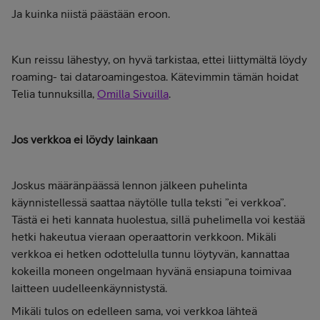
Ja kuinka niistä päästään eroon.
Kun reissu lähestyy, on hyvä tarkistaa, ettei liittymältä löydy
roaming- tai dataroamingestoa. Kätevimmin tämän hoidat
Telia tunnuksilla,
Omilla Sivuilla
.
Jos verkkoa ei löydy lainkaan
Joskus määränpäässä lennon jälkeen puhelinta
käynnistellessä saattaa näytölle tulla teksti ”ei verkkoa”.
Tästä ei heti kannata huolestua, sillä puhelimella voi kestää
hetki hakeutua vieraan operaattorin verkkoon. Mikäli
verkkoa ei hetken odottelulla tunnu löytyvän, kannattaa
kokeilla moneen ongelmaan hyvänä ensiapuna toimivaa
laitteen uudelleenkäynnistystä.
Mikäli tulos on edelleen sama, voi verkkoa lähteä