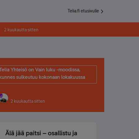
Telia.fi etusivulle
2 kuukautta sitten
Telia Yhteisö on Vain luku -moodissa,
kunnes sulkeutuu kokonaan lokakuussa
2 kuukautta sitten
Älä jää paitsi – osallistu ja