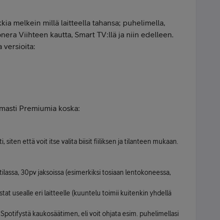
kia melkein millä laitteella tahansa; puhelimella,
Sonera Viihteen kautta, Smart TV:llä ja niin edelleen.
 versioita:
omasti Premiumia koska:
 siten että voit itse valita biisit fiiliksen ja tilanteen mukaan.
ilassa, 30pv jaksoissa (esimerkiksi tosiaan lentokoneessa,
tat usealle eri laitteelle (kuuntelu toimii kuitenkin yhdellä
Spotifystä kaukosäätimen, eli voit ohjata esim. puhelimellasi