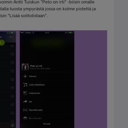
 poimin Antti Tuiskun "Peto on irti" -biisin omalle
hdalla tuosta ympyrästä jossa on kolme pistettä ja
sin "Lisää soittolistaan".