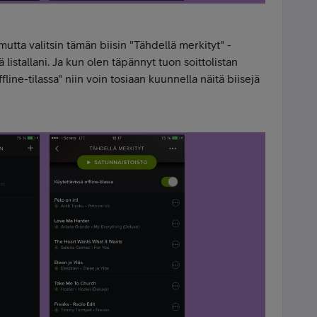
utta valitsin tämän biisin "Tähdellä merkityt" -
lä listallani. Ja kun olen täpännyt tuon soittolistan
fline-tilassa" niin voin tosiaan kuunnella näitä biisejä