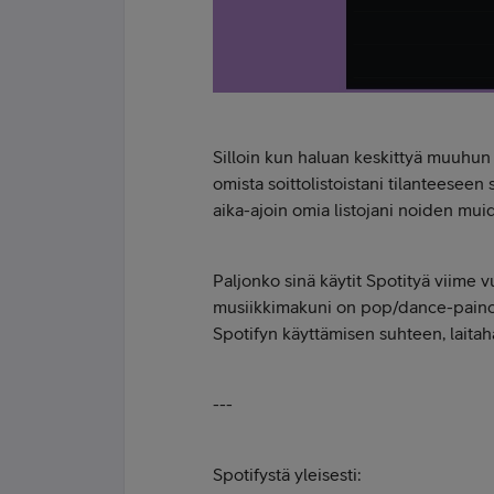
Silloin kun haluan keskittyä muuhun t
omista soittolistoistani tilanteesee
aika-ajoin omia listojani noiden muid
Paljonko sinä käytit Spotityä viime v
musiikkimakuni on pop/dance-painott
Spotifyn käyttämisen suhteen, laitaha
---
Spotifystä yleisesti: