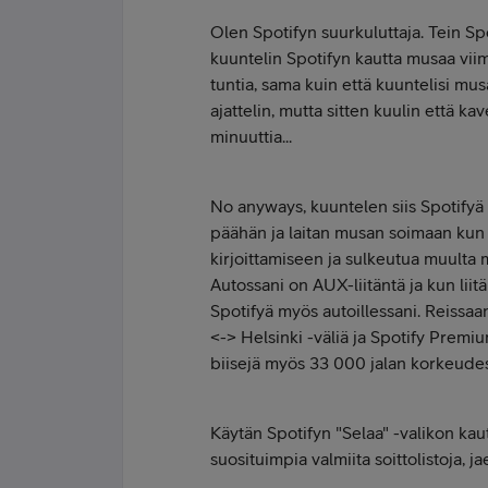
Olen Spotifyn suurkuluttaja. Tein Sp
kuuntelin Spotifyn kautta musaa vi
tuntia, sama kuin että kuuntelisi m
ajattelin, mutta sitten kuulin että k
minuuttia...
No anyways, kuuntelen siis Spotifyä t
päähän ja laitan musan soimaan kun 
kirjoittamiseen ja sulkeutua muulta
Autossani on AUX-liitäntä ja kun lii
Spotifyä myös autoillessani. Reissaa
<-> Helsinki -väliä ja Spotify Prem
biisejä myös 33 000 jalan korkeude
Käytän Spotifyn "Selaa" -valikon kautt
suosituimpia valmiita soittolistoja, j