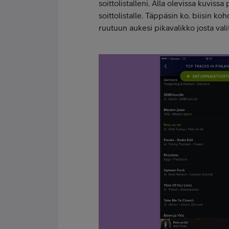
soittolistalleni. Alla olevissa kuvissa
soittolistalle. Täppäsin ko. biisin ko
ruutuun aukesi pikavalikko josta valit