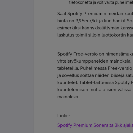
tietokonetta ja voit valita puhelim
Saat Spotify Premiumin meidän kaut
hinta on 9,95eur/kk ja kun hankit Spot
esimerkiksi kännykkäliittymän kanss
laskutus toimii silloin luottokortin ka
Spotify Free-versio on nimensämukai
yhteistyökumppaneiden mainoksia. N
tableteilla. Puhelimessa Free-versio t
ja sovellus soittaa näiden biisejä satu
kuuntelet. Tablet-laitteessa Spotif
kuuntelemisen mutta biisien välissä
mainoksia.
Linkit:
Spotify Premium Soneralta 3kk ajaksi 