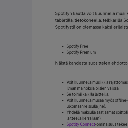
Spotifyn kautta voit kuunnella musiik
tabletilla, tietokoneella, telkkarilla 
Spotifystä on olemassa kaksi erilaista
Spotify Free
Spotify Premium
Näistä kahdesta suosittelen ehdott
Voit kuunnella musiikkia rajattomasti,
Ilman mainoksia biisien välissä.
Se toimii kaikilla laitteilla.
Voit kuunnella musaa myös offline-t
ulkomaanreissulla jne).
Yhdellä maksulla saat samat soittolis
laitteella kerrallaan).
Spotity Connect
-ominaisuus tekee 