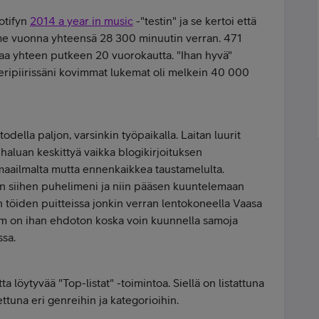
otifyn
2014 a year in music
-"testin" ja se kertoi että
ime vuonna yhteensä 28 300 minuutin verran. 471
usaa yhteen putkeen 20 vuorokautta. "Ihan hyvä"
averipiirissäni kovimmat lukemat oli melkein 40 000
odella paljon, varsinkin työpaikalla. Laitan luurit
haluan keskittyä vaikka blogikirjoituksen
 maailmalta mutta ennenkaikkea taustamelulta.
tän siihen puhelimeni ja niin pääsen kuuntelemaan
n töiden puitteissa jonkin verran lentokoneella Vaasa
ium on ihan ehdoton koska voin kuunnella samoja
ssa.
a löytyvää "Top-listat" -toimintoa. Siellä on listattuna
aettuna eri genreihin ja kategorioihin.