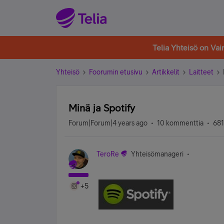
Telia Yhteisö on Va
Yhteisö
Foorumin etusivu
Artikkelit
Laitteet
Minä ja Spotify
Forum|Forum|4 years ago
10 kommenttia
681
TeroRe
Yhteisömanageri
+5