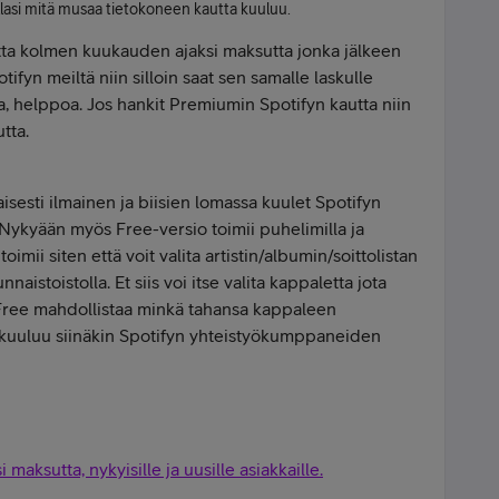
ellasi mitä musaa tietokoneen kautta kuuluu.
ta kolmen kuukauden ajaksi maksutta jonka jälkeen
ifyn meiltä niin silloin saat sen samalle laskulle
a, helppoa. Jos hankit Premiumin Spotifyn kautta niin
utta.
sesti ilmainen ja biisien lomassa kuulet Spotifyn
ykyään myös Free-versio toimii puhelimilla ja
oimii siten että voit valita artistin/albumin/soittolistan
nnaistoistolla. Et siis voi itse valita kappaletta jota
y Free mahdollistaa minkä tahansa kappaleen
 kuuluu siinäkin Spotifyn yhteistyökumppaneiden
maksutta, nykyisille ja uusille asiakkaille.