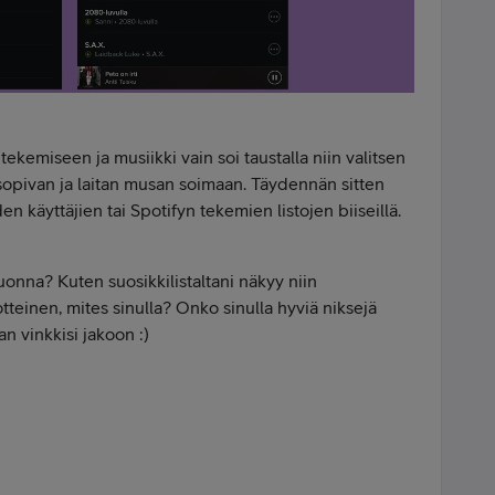
ekemiseen ja musiikki vain soi taustalla niin valitsen
n sopivan ja laitan musan soimaan. Täydennän sitten
en käyttäjien tai Spotifyn tekemien listojen biiseillä.
uonna? Kuten suosikkilistaltani näkyy niin
einen, mites sinulla? Onko sinulla hyviä niksejä
n vinkkisi jakoon :)