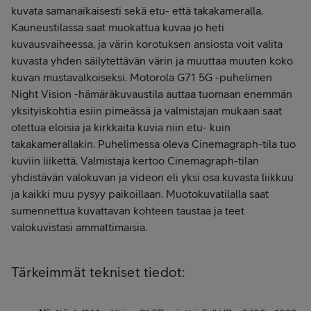
kuvata samanaikaisesti sekä etu- että takakameralla.
Kauneustilassa saat muokattua kuvaa jo heti
kuvausvaiheessa, ja värin korotuksen ansiosta voit valita
kuvasta yhden säilytettävän värin ja muuttaa muuten koko
kuvan mustavalkoiseksi. Motorola G71 5G -puhelimen
Night Vision -hämäräkuvaustila auttaa tuomaan enemmän
yksityiskohtia esiin pimeässä ja valmistajan mukaan saat
otettua eloisia ja kirkkaita kuvia niin etu- kuin
takakamerallakin. Puhelimessa oleva Cinemagraph-tila tuo
kuviin liikettä. Valmistaja kertoo Cinemagraph-tilan
yhdistävän valokuvan ja videon eli yksi osa kuvasta liikkuu
ja kaikki muu pysyy paikoillaan. Muotokuvatilalla saat
sumennettua kuvattavan kohteen taustaa ja teet
valokuvistasi ammattimaisia.
Tärkeimmät tekniset tiedot: