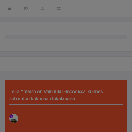
Telia Yhteisö on Vain luku -moodissa, kunnes
sulkeutuu kokonaan lokakuussa