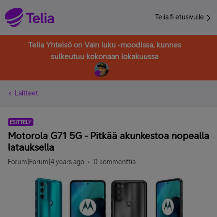
Telia.fi etusivulle
Telia Yhteisö on Vain luku -moodissa, kunnes
sulkeutuu kokonaan lokakuussa
Laitteet
ESITTELY
Motorola G71 5G - Pitkää akunkestoa nopealla
latauksella
Forum|Forum|4 years ago
0 kommenttia