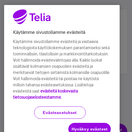
Älä jää paitsi – osallistu ja voita!
Tilaa Telian uutiskirje ja olet mukana arvonnassa.
Käytämme sivustollamme evästeitä
Samalla saat parhaat asiakasedut suoraan
Käytämme sivustollamme evästeitä ja vastaavia
sähköpostiisi.
teknologioita käyttökokemuksen parantamiseksi sekä
toiminnallisiin, tilastollisiin ja markkinointitarkoituksiin.
Voit hallinnoida evästevalintojasi alla. Kaikki luokat
Tilaa nyt
sisältävät kolmansien osapuolien evästeitä ja
merkitsevät tietojen siirtämistä kolmansille osapuolille.
Voit hallinnoida evästeitä tai poistaa ne käytöstä
milloin tahansa evästeasetuksissa. Lisätietoja
evästeistä saat
evästeitä koskevasta
tietosuojaselosteestamme.
Käyttöehdot
Accessibility statement
Evästeasetukset
Hyväksy evästeet