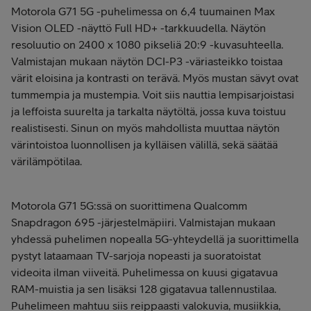
Motorola G71 5G -puhelimessa on 6,4 tuumainen Max
Vision OLED -näyttö Full HD+ -tarkkuudella. Näytön
resoluutio on 2400 x 1080 pikseliä 20:9 -kuvasuhteella.
Valmistajan mukaan näytön DCI-P3 -väriasteikko toistaa
värit eloisina ja kontrasti on terävä. Myös mustan sävyt ovat
tummempia ja mustempia. Voit siis nauttia lempisarjoistasi
ja leffoista suurelta ja tarkalta näytöltä, jossa kuva toistuu
realistisesti. Sinun on myös mahdollista muuttaa näytön
värintoistoa luonnollisen ja kylläisen välillä, sekä säätää
värilämpötilaa.
Motorola G71 5G:ssä on suorittimena Qualcomm
Snapdragon 695 -järjestelmäpiiri. Valmistajan mukaan
yhdessä puhelimen nopealla 5G-yhteydellä ja suorittimella
pystyt lataamaan TV-sarjoja nopeasti ja suoratoistat
videoita ilman viiveitä. Puhelimessa on kuusi gigatavua
RAM-muistia ja sen lisäksi 128 gigatavua tallennustilaa.
Puhelimeen mahtuu siis reippaasti valokuvia, musiikkia,