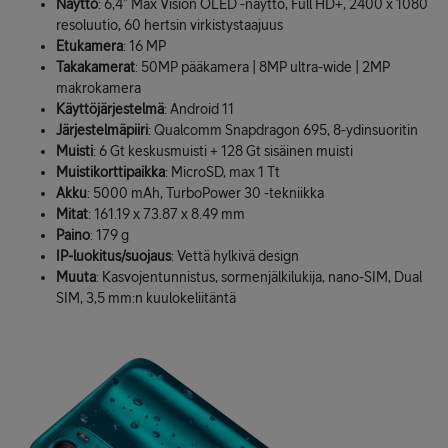
Näyttö
: 6,4” Max Vision OLED -näyttö, Full HD+, 2400 x 1080
resoluutio, 60 hertsin virkistystaajuus
Etukamera
: 16 MP
Takakamerat
: 50MP pääkamera | 8MP ultra-wide | 2MP
makrokamera
Käyttöjärjestelmä
: Android 11
Järjestelmäpiiri
: Qualcomm Snapdragon 695, 8-ydinsuoritin
Muisti
: 6 Gt keskusmuisti + 128 Gt sisäinen muisti
Muistikorttipaikka
: MicroSD, max 1 Tt
Akku
: 5000 mAh, TurboPower 30 -tekniikka
Mitat
: 161.19 x 73.87 x 8.49 mm
Paino
: 179 g
IP-luokitus/suojaus
: Vettä hylkivä design
Muuta
: Kasvojentunnistus, sormenjälkilukija, nano-SIM, Dual
SIM, 3,5 mm:n kuulokeliitäntä