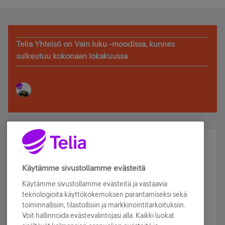
Telia Yhteisö on Vain luku -moodissa, kunnes
sulkeutuu kokonaan lokakuussa
Älä jää paitsi – osallistu ja voita!
Tilaa Telian uutiskirje ja olet mukana arvonnassa.
Käytämme sivustollamme evästeitä
Samalla saat parhaat asiakasedut suoraan
Käytämme sivustollamme evästeitä ja vastaavia
sähköpostiisi.
teknologioita käyttökokemuksen parantamiseksi sekä
toiminnallisiin, tilastollisiin ja markkinointitarkoituksiin.
Voit hallinnoida evästevalintojasi alla. Kaikki luokat
Tilaa nyt