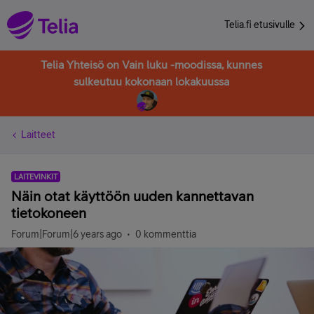
Telia.fi etusivulle
Telia Yhteisö on Vain luku -moodissa, kunnes
sulkeutuu kokonaan lokakuussa
Laitteet
LAITEVINKIT
Näin otat käyttöön uuden kannettavan
tietokoneen
Forum|Forum|6 years ago
0 kommenttia