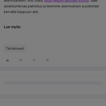
asennukseen, voit tilata
Telia Helpin lähituen kotiisi
. Saat
asiantuntevaa palvelua ja teemme asennuksen puolestasi
kerralla loppuun asti.
Lue myös:
Tietokoneet