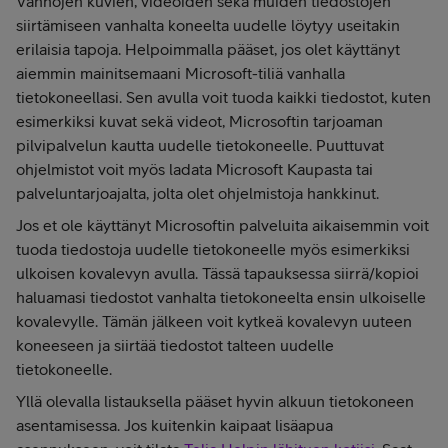
Vanhojen kuvien, videoiden sekä muiden tiedostojen
siirtämiseen vanhalta koneelta uudelle löytyy useitakin
erilaisia tapoja. Helpoimmalla pääset, jos olet käyttänyt
aiemmin mainitsemaani Microsoft-tiliä vanhalla
tietokoneellasi. Sen avulla voit tuoda kaikki tiedostot, kuten
esimerkiksi kuvat sekä videot, Microsoftin tarjoaman
pilvipalvelun kautta uudelle tietokoneelle. Puuttuvat
ohjelmistot voit myös ladata Microsoft Kaupasta tai
palveluntarjoajalta, jolta olet ohjelmistoja hankkinut.
Jos et ole käyttänyt Microsoftin palveluita aikaisemmin voit
tuoda tiedostoja uudelle tietokoneelle myös esimerkiksi
ulkoisen kovalevyn avulla. Tässä tapauksessa siirrä/kopioi
haluamasi tiedostot vanhalta tietokoneelta ensin ulkoiselle
kovalevylle. Tämän jälkeen voit kytkeä kovalevyn uuteen
koneeseen ja siirtää tiedostot talteen uudelle
tietokoneelle.
Yllä olevalla listauksella pääset hyvin alkuun tietokoneen
asentamisessa. Jos kuitenkin kaipaat lisäapua