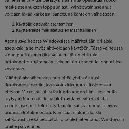
vaiheita ei tarvitse pelästyä, sillä sinua opastetaan koko
matka asennuksen loppuun asti. Windowsin asennus
voidaan jakaa karkeasti sanottuna kahteen vaiheeseen:
Käyttöjärjestelmän asentaminen
Käyttäjärjestelmän asetuksien määrittäminen
Asennusvaiheessa Windowsissa määritellään erilaisia
asetuksia ja se myös aktivoidaan käyttöön. Tässä vaiheessa
sinun pitää esimerkiksi valita millä kielellä tulet
tietokonetta käyttämään, sekä miten koneen tallennustilaa
käytetään.
Määrittämisvaiheessa sinun pitää yhdistää uusi
tietokoneesi nettiin, jotta voit kirjautua sillä olemassa
olevaan Microsoft-tiliisi tai luoda uuden tilin. Jos sinulta
löytyy jo Microsoft-tili ja olet käyttänyt sitä vanhalla
koneellasi suosittelen käyttämään samaa tunnusta myös
uudessa tietokoneessa. Näin saat mukana kaikki
sähköpostit sekä tiedostot, joita olet tallentanut Windowsin
omille palveluille.