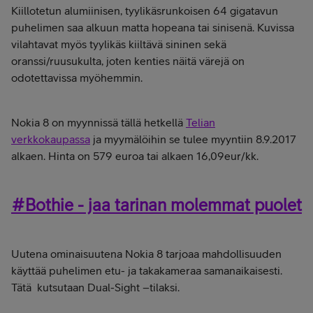
Kiillotetun alumiinisen, tyylikäsrunkoisen 64 gigatavun
puhelimen saa alkuun matta hopeana tai sinisenä. Kuvissa
vilahtavat myös tyylikäs kiiltävä sininen sekä
oranssi/ruusukulta, joten kenties näitä värejä on
odotettavissa myöhemmin.
Nokia 8 on myynnissä tällä hetkellä
Telian
verkkokaupassa
ja myymälöihin se tulee myyntiin 8.9.2017
alkaen. Hinta on
579 euroa tai alkaen 16,09eur/kk.
#Bothie - jaa tarinan molemmat puolet
Uutena ominaisuutena Nokia 8 tarjoaa mahdollisuuden
käyttää puhelimen etu- ja takakameraa samanaikaisesti.
Tätä kutsutaan Dual-Sight –tilaksi.