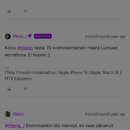
Merja_J
ALOITTAJA
Forum|Forum|8 years ago
Kiitos
@tilasto
tästä! Yli kolminkertainen määrä Lumiaan
verrattuna. Ei huono :)
| Telia Yhteisön moderaattori | Apple iPhone 16 | Apple Watch SE |
MTV Katsomo+
tilasto
Forum|Forum|8 years ago
@Merja_J
Enemmänkin olis mennyt, en vaan jaksanut