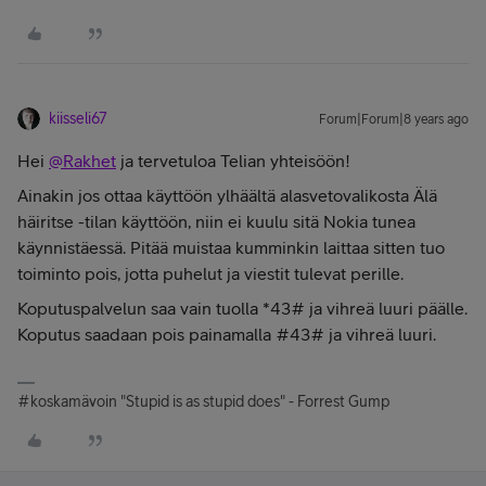
kiisseli67
Forum|Forum|8 years ago
Hei
@Rakhet
ja tervetuloa Telian yhteisöön!
Ainakin jos ottaa käyttöön ylhäältä alasvetovalikosta Älä
häiritse -tilan käyttöön, niin ei kuulu sitä Nokia tunea
käynnistäessä. Pitää muistaa kumminkin laittaa sitten tuo
toiminto pois, jotta puhelut ja viestit tulevat perille.
Koputuspalvelun saa vain tuolla *43# ja vihreä luuri päälle.
Koputus saadaan pois painamalla #43# ja vihreä luuri.
#koskamävoin "Stupid is as stupid does" - Forrest Gump