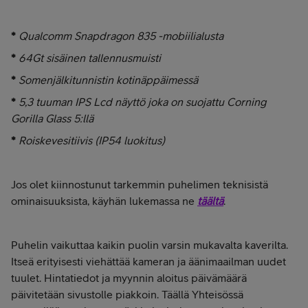
*
Qualcomm Snapdragon 835 -mobiilialusta
*
64Gt sisäinen tallennusmuisti
*
Somenjälkitunnistin kotinäppäimessä
*
5,3 tuuman IPS Lcd näyttö joka on suojattu Corning
Gorilla Glass 5:llä
*
Roiskevesitiivis (IP54 luokitus)
Jos olet kiinnostunut tarkemmin puhelimen teknisistä
ominaisuuksista, käyhän lukemassa ne
täältä
.
Puhelin vaikuttaa kaikin puolin varsin mukavalta kaverilta.
Itseä erityisesti viehättää kameran ja äänimaailman uudet
tuulet. Hintatiedot ja myynnin aloitus päivämäärä
päivitetään sivustolle piakkoin. Täällä Yhteisössä