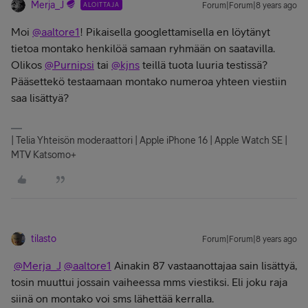
Merja_J
ALOITTAJA
Forum|Forum|8 years ago
Moi
@aaltore1
! Pikaisella googlettamisella en löytänyt
tietoa montako henkilöä samaan ryhmään on saatavilla.
Olikos
@Purnipsi
tai
@kjns
teillä tuota luuria testissä?
Pääsettekö testaamaan montako numeroa yhteen viestiin
saa lisättyä?
| Telia Yhteisön moderaattori | Apple iPhone 16 | Apple Watch SE |
MTV Katsomo+
tilasto
Forum|Forum|8 years ago
@Merja_J
@aaltore1
Ainakin 87 vastaanottajaa sain lisättyä,
tosin muuttui jossain vaiheessa mms viestiksi. Eli joku raja
siinä on montako voi sms lähettää kerralla.