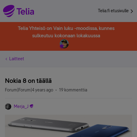
Telia.fi etusivulle
Telia Yhteisö on Vain luku -moodissa, kunnes
sulkeutuu kokonaan lokakuussa
Laitteet
Nokia 8 on täällä
Forum|Forum|4 years ago
19 kommenttia
Merja_J