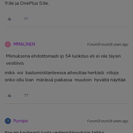
9:lle ja OnePlus 5:lle.
MMALINEN
Forum|Forum|8 years ago
M
Miinuksena ehdottomasti ip 54 luokitus eli ei ole täysin
vesitiivis
mikä voi kastumistilanteessa aiheuttaa herkästi riitoja
onko ollu liian märässä paikassa muutoin hyvältä näyttää
Purnipsi
Forum|Forum|8 years ago
Itse en kauheasti luota vedenpitävyyksiin taikka