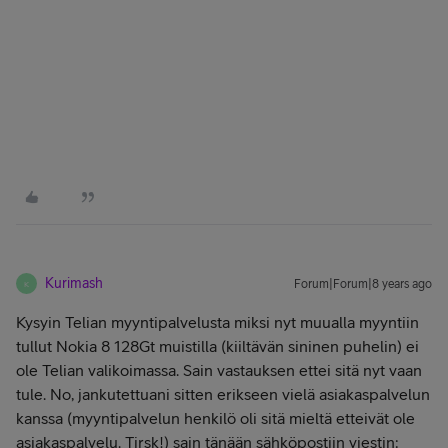
Kurimash
Forum|Forum|8 years ago
K
Kysyin Telian myyntipalvelusta miksi nyt muualla myyntiin
tullut Nokia 8 128Gt muistilla (kiiltävän sininen puhelin) ei
ole Telian valikoimassa. Sain vastauksen ettei sitä nyt vaan
tule. No, jankutettuani sitten erikseen vielä asiakaspalvelun
kanssa (myyntipalvelun henkilö oli sitä mieltä etteivät ole
asiakaspalvelu. Tirsk!) sain tänään sähköpostiin viestin: