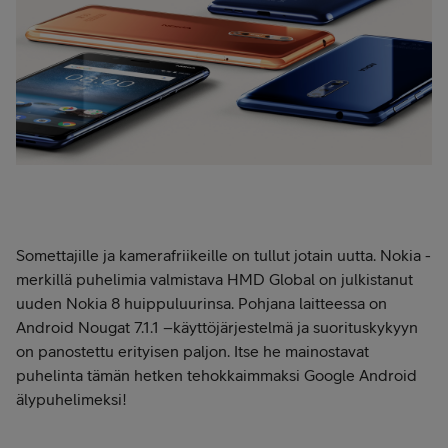
Somettajille ja kamerafriikeille on tullut jotain uutta. Nokia -
merkillä puhelimia valmistava HMD Global on julkistanut
uuden Nokia 8 huippuluurinsa. Pohjana laitteessa on
Android Nougat 7.1.1 –käyttöjärjestelmä ja suorituskykyyn
on panostettu erityisen paljon. Itse he mainostavat
puhelinta tämän hetken tehokkaimmaksi Google Android
älypuhelimeksi!