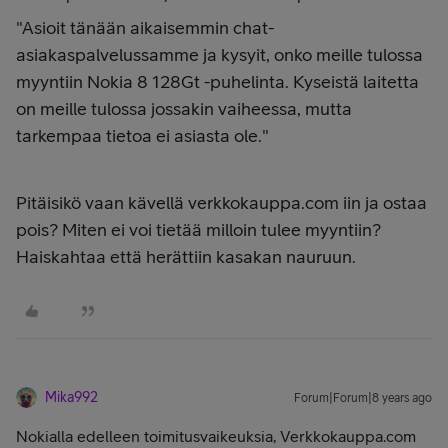
"Asioit tänään aikaisemmin chat-
asiakaspalvelussamme ja kysyit, onko meille tulossa
myyntiin Nokia 8 128Gt -puhelinta. Kyseistä laitetta
on meille tulossa jossakin vaiheessa, mutta
tarkempaa tietoa ei asiasta ole."
Pitäisikö vaan kävellä verkkokauppa.com iin ja ostaa
pois? Miten ei voi tietää milloin tulee myyntiin?
Haiskahtaa että herättiin kasakan nauruun.
Mika992
Forum|Forum|8 years ago
Nokialla edelleen toimitusvaikeuksia, Verkkokauppa.com