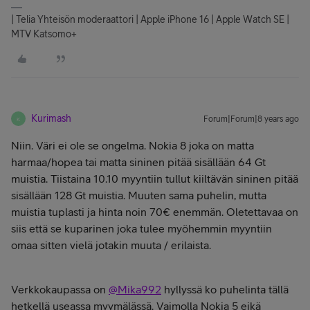
| Telia Yhteisön moderaattori | Apple iPhone 16 | Apple Watch SE |
MTV Katsomo+
Kurimash
Forum|Forum|8 years ago
K
Niin. Väri ei ole se ongelma. Nokia 8 joka on matta
harmaa/hopea tai matta sininen pitää sisällään 64 Gt
muistia. Tiistaina 10.10 myyntiin tullut kiiltävän sininen pitää
sisällään 128 Gt muistia. Muuten sama puhelin, mutta
muistia tuplasti ja hinta noin 70€ enemmän. Oletettavaa on
siis että se kuparinen joka tulee myöhemmin myyntiin
omaa sitten vielä jotakin muuta / erilaista.
Verkkokaupassa on
@Mika992
hyllyssä ko puhelinta tällä
hetkellä useassa myymälässä. Vaimolla Nokia 5 eikä