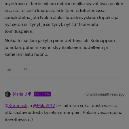
myöskään ei tiedä milloin mitäkin mallia saavat lisää ja olen
eräästä toisesta kaupasta edelleen odottelemassa
suojakoteloa jota Nokia aluksi lupaili syyskuun lopuksi ja
nyt se on siirtynyt ja siirtynyt, nyt 13.10 arvioitu
toimituspäivä.
Nokia 5 itselläni ja kyllä pieni petttmys oli. Kotinäppäin
jumittaa, puhelin käynnistyy itsekseen uudelleen ja
kameran laatu huono.
Merja_J
ALOITTAJA
Forum|Forum|8 years ago
@Kurimash
ja
@Mika992
>> laittelen sekä tuosta väristä
että saatavuudesta kyselyä eteenpäin. Palaan viisaampana
toivottavasti :)