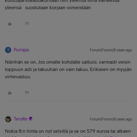
kuluttajariitalautakuntaan niin yleensä siinä vaiheessa
yleensä suostutaan korjaan viimeistään
Purnipsi
Forum|Forum|8 years ago
Näinhän se on. Jos omalle kohdalle sattuisi, varmasti veisin
loppuun asti ja takuuhan on vain takuu. Erikseen on myyjän
virhevastuu.
TeroRe
Forum|Forum|8 years ago
Nokia 8:n hinta on nyt selvillä ja se on 579 euroa tai alkaen