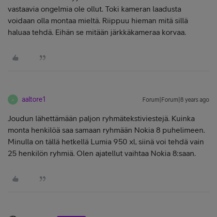
vastaavia ongelmia ole ollut. Toki kameran laadusta
voidaan olla montaa mieltä. Riippuu hieman mitä sillä
haluaa tehdä. Eihän se mitään järkkäkameraa korvaa.
aaltore1
Forum|Forum|8 years ago
A
Joudun lähettämään paljon ryhmätekstiviestejä. Kuinka
monta henkilöä saa samaan ryhmään Nokia 8 puhelimeen.
Minulla on tällä hetkellä Lumia 950 xl, siinä voi tehdä vain
25 henkilön ryhmiä. Olen ajatellut vaihtaa Nokia 8:saan.