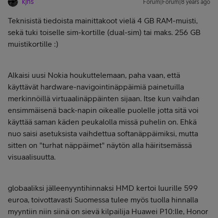
kjns
Forum|Forum|8 years ago
Teknisistä tiedoista mainittakoot vielä 4 GB RAM-muisti,
sekä tuki toiselle sim-kortille (dual-sim) tai maks. 256 GB
muistikortille :)
Alkaisi uusi Nokia houkuttelemaan, paha vaan, että
käyttävät hardware-navigointinäppäimiä painetuilla
merkinnöillä virtuaalinäppäinten sijaan. Itse kun vaihdan
ensimmäisenä back-napin oikealle puolelle jotta sitä voi
käyttää saman käden peukalolla missä puhelin on. Ehkä
nuo saisi asetuksista vaihdettua softanäppäimiksi, mutta
sitten on "turhat näppäimet" näytön alla häiritsemässä
visuaalisuutta.
globaaliksi jälleenyyntihinnaksi HMD kertoi luurille 599
euroa, toivottavasti Suomessa tulee myös tuolla hinnalla
myyntiin niin siinä on sievä kilpailija Huawei P10:lle, Honor