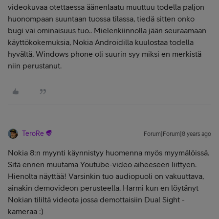
videokuvaa otettaessa äänenlaatu muuttuu todella paljon
huonompaan suuntaan tuossa tilassa, tiedä sitten onko
bugi vai ominaisuus tuo.. Mielenkiinnolla jään seuraamaan
käyttökokemuksia, Nokia Androidilla kuulostaa todella
hyvältä, Windows phone oli suurin syy miksi en merkistä
niin perustanut.
TeroRe
Forum|Forum|8 years ago
Nokia 8:n myynti käynnistyy huomenna myös myymälöissä.
Sitä ennen muutama Youtube-video aiheeseen liittyen.
Hienolta näyttää! Varsinkin tuo audiopuoli on vakuuttava,
ainakin demovideon perusteella. Harmi kun en löytänyt
Nokian tililtä videota jossa demottaisiin Dual Sight -
kameraa :)