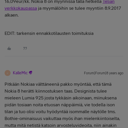
16,09eur/kk.
Nokia 8 on myynnissä tällä hetkellä
Telian
verkkokaupassa
ja myymälöihin se tulee myyntiin 8.9.2017
alkaen.
EDIT: tarkensin ennakkotilausten toimituksia
KalleMic
Forum|Forum|8 years ago
K
Pitkään Nokiaa välttäneenä pakko myöntää, että tämä
Nokia 8 herätti kiinnostuksen taas. Designista tulee
mieleen Lumia 925 josta tykkäsin aikoinaan, miinuksena
pidän tosiaan noita etuosan näppäimiä, vie todella ison
tilan ja tuo olisi voitu hyödyntää isommalle näytölle tms.
Bothie-ominaisuus vaikuttaa myös ihan mielenkiintoiselta,
mutta mitä netistä katsoin arvosteluvideoita, niin ainakin