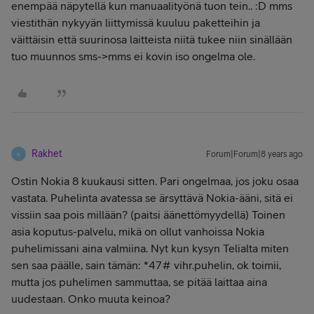
enempää näpytellä kun manuaalityönä tuon tein.. :D mms
viestithän nykyyän liittymissä kuuluu paketteihin ja
väittäisin että suurinosa laitteista niitä tukee niin sinällään
tuo muunnos sms->mms ei kovin iso ongelma ole.
Rakhet
Forum|Forum|8 years ago
R
Ostin Nokia 8 kuukausi sitten. Pari ongelmaa, jos joku osaa
vastata. Puhelinta avatessa se ärsyttävä Nokia-ääni, sitä ei
vissiin saa pois millään? (paitsi äänettömyydellä) Toinen
asia koputus-palvelu, mikä on ollut vanhoissa Nokia
puhelimissani aina valmiina. Nyt kun kysyn Telialta miten
sen saa päälle, sain tämän: *47# vihr.puhelin, ok toimii,
mutta jos puhelimen sammuttaa, se pitää laittaa aina
uudestaan. Onko muuta keinoa?