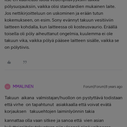
pölysuojauksiin, vaikka olisi standardien mukainen laite.
Jos nettikirjoitteluun on uskominen ja erään tutun
kokemukseen, on esim. Sony evännyt takuun vesitiiviin
laitteen kohdalla, kun laitteessa oli kosteusvaurio. Eräällä
toisella oli pöly aiheuttanut ongelmia, kuulemma ei ole
takuun vika, vaikka pölyä pääsee laitteen sisälle, vaikka se
on pölytiivis.
MMALINEN
Forum|Forum|8 years ago
M
Takuun aikana valmistajan/huollon on pystyttävä todistaan
että virhe on tapahtunut asiakkaalla että voivat evätä
korjauksen takuuehtojen laiminlyönnin takia
kannattaa olla vaan sitkee ja sanoa että vien asian