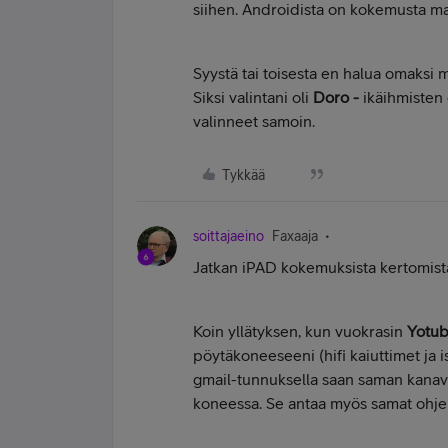
siihen. Androidista on kokemusta ma
Syystä tai toisesta en halua omaksi
Siksi valintani oli
Doro -
ikäihmisten 
valinneet samoin.
Tykkää
soittajaeino
Faxaaja
Jatkan iPAD kokemuksista kertomista.
Koin yllätyksen, kun vuokrasin
Yotu
pöytäkoneeseeni (hifi kaiuttimet ja i
gmail-tunnuksella saan saman kana
koneessa. Se antaa myös samat ohje