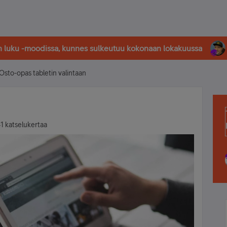
in luku -moodissa, kunnes sulkeutuu kokonaan lokakuussa
Osto-opas tabletin valintaan
1 katselukertaa