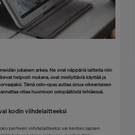
i meidän jokaisen arkea. Ne ovat näppäriä laitteita niin
kevat helposti mukana, ovat miellyttäviä käyttää ja
korvaajaksi. Tämä osto-opas auttaa sinua oikeanlaisen
 kannattaa ottaa huomioon ostopäätöstä tehtäessä.
ai kodin viihdelaitteeksi
 koko perheen viihdelaitteeksi vai kenties lapsen