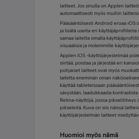
laitteet. Jos sinulla on Applen laitte
automaattisesti myös muihin laitteisi
Pääsääntöisesti Android eroaa iOS:st
ja lisätä useita eri käyttäjäprofiileit
samaa laitetta omalla käyttäjäprofiili
visuaalisia ja molemmille käyttöjärje
Applen iOS -käyttöjärjestelmää pidet
siirtää, poistaa ja järjestää eri kans
pohjaiset laitteet ovat myös muokat
laitetta enemmän oman näköisekseen
käyttää tableteissaan pääsääntöises
sävystään, laadukkaasta kontrastista 
Retina-näyttöjä, joissa pikselitiheys 
pikseleitä. Kuva on siis näissä lait
käyttöjärjestelmän laitteet miellyttäv
Huomioi myös nämä