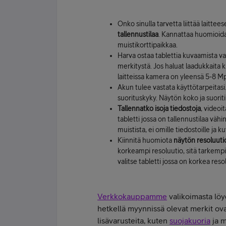
Onko sinulla tarvetta liittää laittee
tallennustilaa
. Kannattaa huomioida 
muistikorttipaikkaa.
Harva ostaa tablettia kuvaamista v
merkitystä. Jos haluat laadukkaita k
laitteissa kamera on yleensä 5-8 Mpi
Akun tulee vastata käyttötarpeitasi
suorituskyky. Näytön koko ja suorit
Tallennatko isoja tiedostoja
, videoit
tabletti jossa on tallennustilaa väh
muistista, ei omille tiedostoille ja ku
Kiinnitä huomiota
näytön resoluut
korkeampi resoluutio, sitä tarkempi 
valitse tabletti jossa on korkea reso
Verkkokauppamme
valikoimasta löyd
hetkellä myynnissä olevat merkit ov
lisävarusteita, kuten
suojakuoria
ja 