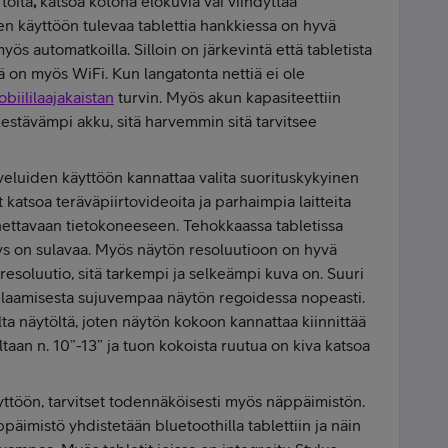
töitä
,
katsoa kotona elokuvia vai viihdyttää
en käyttöön tulevaa tablettia hankkiessa on hyvä
ös automatkoilla. Silloin on järkevintä että tabletista
inä on myös WiFi. Kun langatonta nettiä ei ole
biililaajakaistan
turvin. Myös akun kapasiteettiin
kestävämpi akku, sitä harvemmin sitä tarvitsee
veluiden käyttöön kannattaa valita suorituskykyinen
it katsoa teräväpiirtovideoita ja parhaimpia laitteita
nettavaan tietokoneeseen. Tehokkaassa tabletissa
tys on sulavaa. Myös näytön resoluutioon on hyvä
resoluutio, sitä tarkempi ja selkeämpi kuva on. Suuri
pelaamisesta sujuvempaa näytön regoidessa nopeasti.
olta näytöltä, joten näytön kokoon kannattaa kiinnittää
taan n. 10”-13” ja tuon kokoista ruutua on kiva katsoa
yttöön, tarvitset todennäköisesti myös näppäimistön.
ppäimistö yhdistetään bluetoothilla tablettiin ja näin