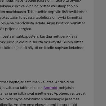
vampaa. Myös tabletit joissa on integroitu Stylus-
 Mukana kulkeva kynä helpottaa muistiinpanojen
ien muokkausta. Tabletteihin sopiviin lisätarvikkeisiin
Työkäyttöön tulevassa tabletissa on syytä kiinnittää
i ole aina mahdollista ladata. Akun kestoon vaikuttaa
myös paljon energiaa.
 ainoastaan sähköposteja, käyttää nettipankkia ja
ehokkuudella ole niin suurta merkitystä. Silloin riittää
lta käteen ja että näyttö on itselle sopivan kokoinen,
rossa käyttöjärjestelmän valintaa. Android on
 ja valtaosa tableteista on
Android
-pohjaisia.
tansa ja ne jotka ovat mieltyneet Appleen, valitsevat
 Ne ovat myös aavistuksen hintavampia ja samaa
stikoolla. Applen oma ekosysteemi kattaa kaikki