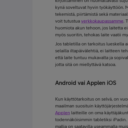
kirjoittaminen on huomattavasti suju
kynä soveltuvat hyvin työkäyttöön.
tekemistä, piirtämistä sekä materiaal
voit tutustua
verkkokaupassamme
. 
huomiota akun tehoon, jos laitetta e
myös suoritin, tehokas laite vaatii 
Jos tabletilla on tarkoitus lueskella
selailla iltapäivälehtiä, ei laitteen t
että laite tuntuu mukavalta ja sopiva
jotta sitä on miellyttävä katsoa.
Android vai Applen iOS
Kun käyttötarkoitus on selvä, on vuo
maailman suosituin käyttöjärjestelmä
Applen
laitteille on oma käyttäjäkun
todennäköisimmin tabletiksi iPadin.
mallia on saatavilla useammalla mui