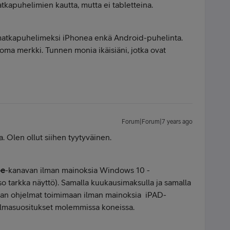
tkapuhelimien kautta, mutta ei tabletteina.
 matkapuhelimeksi iPhonea enkä Android-puhelinta.
oma merkki. Tunnen monia ikäisiäni, jotka ovat
Forum|Forum|7 years ago
 Olen ollut siihen tyytyväinen.
be
-kanavan ilman mainoksia Windows 10 -
so tarkka näyttö). Samalla kuukausimaksulla ja samalla
van ohjelmat toimimaan ilman mainoksia iPAD-
lmasuositukset molemmissa koneissa.