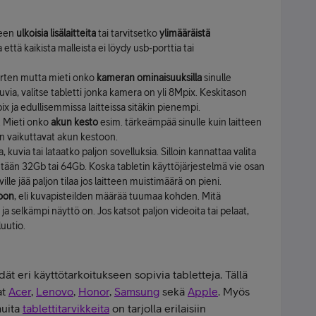
seen
ulkoisia lisälaitteita
tai tarvitsetko
ylimääräistä
että kaikista malleista ei löydy usb-porttia tai
arten mutta mieti onko
kameran ominaisuuksilla
sinulle
uvia, valitse tabletti jonka kamera on yli 8Mpix. Keskitason
x ja edullisemmissa laitteissa sitäkin pienempi.
. Mieti onko
akun kesto
esim. tärkeämpää sinulle kuin laitteen
in vaikuttavat akun kestoon.
a, kuvia tai lataatko paljon sovelluksia. Silloin kannattaa valita
intään 32Gb tai 64Gb. Koska tabletin käyttöjärjestelmä vie osan
ville jää paljon tilaa jos laitteen muistimäärä on pieni.
ioon
, eli kuvapisteilden määrää tuumaa kohden. Mitä
ja selkämpi näyttö on. Jos katsot paljon videoita tai pelaat,
luutio.
ät eri käyttötarkoitukseen sopivia tabletteja. Tällä
at
Acer
,
Lenovo
,
Honor
,
Samsung
sekä
Apple
. Myös
muita
tablettitarvikkeita
on tarjolla erilaisiin