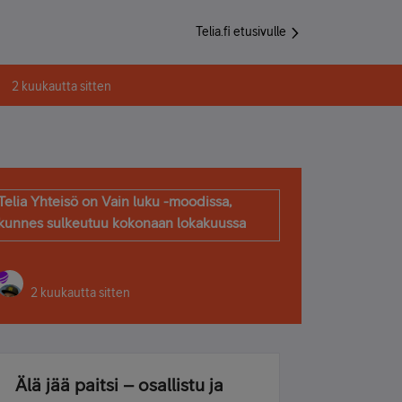
Telia.fi etusivulle
2 kuukautta sitten
Telia Yhteisö on Vain luku -moodissa,
kunnes sulkeutuu kokonaan lokakuussa
2 kuukautta sitten
Älä jää paitsi – osallistu ja