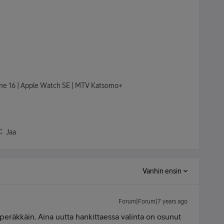
hone 16 | Apple Watch SE | MTV Katsomo+
Jaa
Vanhin ensin
Forum|Forum|7 years ago
peräkkäin. Aina uutta hankittaessa valinta on osunut