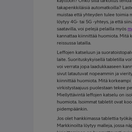
käyttöön? Onko sillä tarkoitus tehdä 
takapenkkiläisiä automatkoilla? Last
muistaa että yhteyden tulee toimia my
löytyy 4G- tai 5G -yhteys, ja että si
saatavilla, voi pelejä pelailla myös
mo
kannattaa kiinnittää huomiota. Mitä 
reissussa latailla.
Leffojen katseluun ja suoratoistopal
laite. Suorituskykyisellä tabletilla vo
voi verrata jopa laadukkaaseen kan
sivut latautuvat nopeammin ja vieri
kiinnittää huomiota. Mitä korkeampi 
virkistystaajuus puolestaan tekee 
Miellyttävintä leffojen katselu on is
huomiota. Isoimmat tabletit ovat kool
pidempäänkin.
Jos olet hankkimassa tablettia työkä
Markkinoilta löytyy malleja, jossa nä