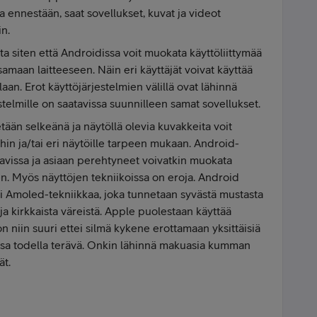
ita ennestään, saat sovellukset, kuvat ja videot
in.
a siten että Androidissa voit muokata käyttöliittymää
a samaan laitteeseen. Näin eri käyttäjät voivat käyttää
llaan. Erot käyttöjärjestelmien välillä ovat lähinnä
stelmille on saatavissa suunnilleen samat sovellukset.
ään selkeänä ja näytöllä olevia kuvakkeita voit
ioihin ja/tai eri näytöille tarpeen mukaan. Android-
tavissa ja asiaan perehtyneet voivatkin muokata
. Myös näyttöjen tekniikoissa on eroja. Android
ti Amoled-tekniikkaa, joka tunnetaan syvästä mustasta
ja kirkkaista väreistä. Apple puolestaan käyttää
on niin suuri ettei silmä kykene erottamaan yksittäisiä
teissa todella terävä. Onkin lähinnä makuasia kumman
ät.