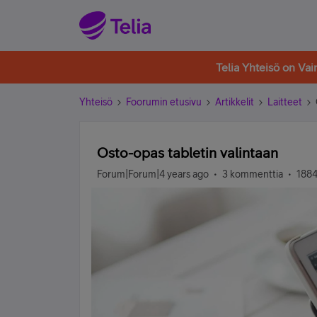
Telia Yhteisö on Va
Yhteisö
Foorumin etusivu
Artikkelit
Laitteet
Osto-opas tabletin valintaan
Forum|Forum|4 years ago
3 kommenttia
1884