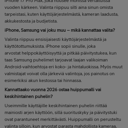
iPhone 17 Pro Max, joka nousee monissa vertailuissa
vuoden kärkeen. Valinta riippuu silti aina sinun omista
tarpeistasi, kuten käyttöjärjestelmästä, kameran laadusta,
akkukestosta ja budjetista.
iPhone, Samsung vai joku muu – mikä kannattaa valita?
Valinta riippuu ensisijaisesti käyttöjärjestelmästä ja
käyttötottumuksista. iPhone sopii sinulle, joka
arvostat helppokäyttöisyyttä ja pitkää päivitystukea, kun
taas Samsung puhelimet tarjoavat laajan valikoiman
Android‑vaihtoehtoja eri koko- ja hintaluokissa. Myös muut
valmistajat voivat olla järkeviä valintoja, jos painotus on
esimerkiksi akun kestossa tai hinnassa.
Kannattaako vuonna 2026 ostaa huippumalli vai
keskihintainen puhelin?
Useimmille käyttäjille keskihintainen puhelin riittää
mainiosti arjen käyttöön, sillä suorituskyky ja päivitystuki
ovat parantuneet merkittävästi. Huippumalli on perusteltu
valinta silloin, kun arvostat parasta mahdollista kameraa,