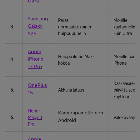
Ultra
Samsung
Paras
Monille
Galaxy
3.
normaalikokoinen
käytännöllise
S26
huippupuhelin
kuin Ultra
Apple
Huippu ilman Max-
Monille paras
iPhone
4.
kokoa
iPhone
17 Pro
Raskaaseen
OnePlus
5.
Akku ja lataus
päivittäiseen
15
käyttöön
Honor
Kamerapainotteinen
6.
Magic8
Valokuvaajall
Android
Pro
Apple