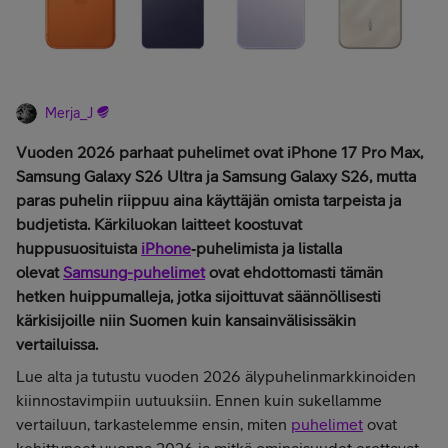
Merja_J
Vuoden 2026 parhaat puhelimet ovat iPhone 17 Pro Max,
Samsung Galaxy S26 Ultra ja Samsung Galaxy S26, mutta
paras puhelin riippuu aina käyttäjän omista tarpeista ja
budjetista. Kärkiluokan laitteet koostuvat
huppusuosituista
iPhone
‑puhelimista ja listalla
olevat
Samsung-puhelimet
ovat ehdottomasti tämän
hetken huippumalleja, jotka sijoittuvat säännöllisesti
kärkisijoille niin Suomen kuin kansainvälisissäkin
vertailuissa.
Lue alta ja tutustu vuoden 2026 älypuhelinmarkkinoiden
kiinnostavimpiin uutuuksiin. Ennen kuin sukellamme
vertailuun, tarkastelemme ensin, miten
puhelimet
ovat
kehittyneet vuonna 2026 ja mitkä ominaisuudet erottavat