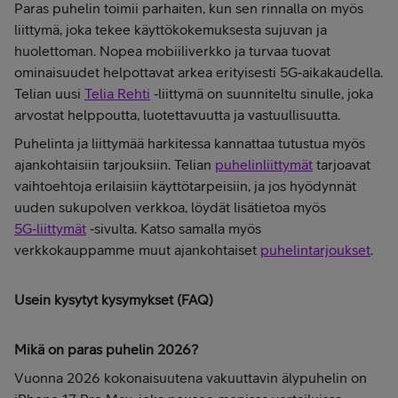
Paras puhelin toimii parhaiten, kun sen rinnalla on myös
liittymä, joka tekee käyttökokemuksesta sujuvan ja
huolettoman. Nopea mobiiliverkko ja turvaa tuovat
ominaisuudet helpottavat arkea erityisesti 5G‑aikakaudella.
Telian uusi
Telia Rehti
‑liittymä on suunniteltu sinulle, joka
arvostat helppoutta, luotettavuutta ja vastuullisuutta.
Puhelinta ja liittymää harkitessa kannattaa tutustua myös
ajankohtaisiin tarjouksiin. Telian
puhelinliittymät
tarjoavat
vaihtoehtoja erilaisiin käyttötarpeisiin, ja jos hyödynnät
uuden sukupolven verkkoa, löydät lisätietoa myös
5G‑liittymät
‑sivulta. Katso samalla myös
verkkokauppamme muut ajankohtaiset
puhelintarjoukset
.
Usein kysytyt kysymykset (FAQ)
Mikä on paras puhelin 2026?
Vuonna 2026 kokonaisuutena vakuuttavin älypuhelin on