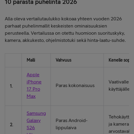
10 parasta puhelinta 2026
Alla oleva vertailutaulukko kokoaa yhteen vuoden 2026
parhaat puhelinmallit keskeisten ominaisuuksien
perusteella. Vertailussa on otettu huomioon suorituskyky,
kamera, akkukesto, ohjelmistotuki sekä hinta-laatu-suhde.
Malli
Vahvuus
Kenelle sopii
Apple
iPhone
Vaativalle
Paras kokonaisuus
1.
17 Pro
käyttäjälle
Max
Samsung
Tehokäyttö
Galaxy
Paras Android-
ja kameraa
2.
S26
lippulaiva
arvostavalle