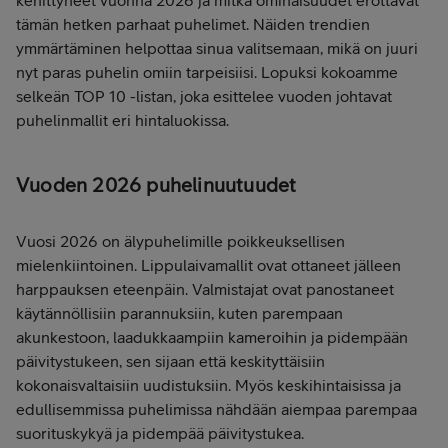
tämän hetken parhaat puhelimet. Näiden trendien
ymmärtäminen helpottaa sinua valitsemaan, mikä on juuri
nyt paras puhelin omiin tarpeisiisi. Lopuksi kokoamme
selkeän TOP 10 -listan, joka esittelee vuoden johtavat
puhelinmallit eri hintaluokissa.
Vuoden 2026 puhelinuutuudet
Vuosi 2026 on älypuhelimille poikkeuksellisen
mielenkiintoinen. Lippulaivamallit ovat ottaneet jälleen
harppauksen eteenpäin. Valmistajat ovat panostaneet
käytännöllisiin parannuksiin, kuten parempaan
akunkestoon, laadukkaampiin kameroihin ja pidempään
päivitystukeen, sen sijaan että keskityttäisiin
kokonaisvaltaisiin uudistuksiin. Myös keskihintaisissa ja
edullisemmissa puhelimissa nähdään aiempaa parempaa
suorituskykyä ja pidempää päivitystukea.