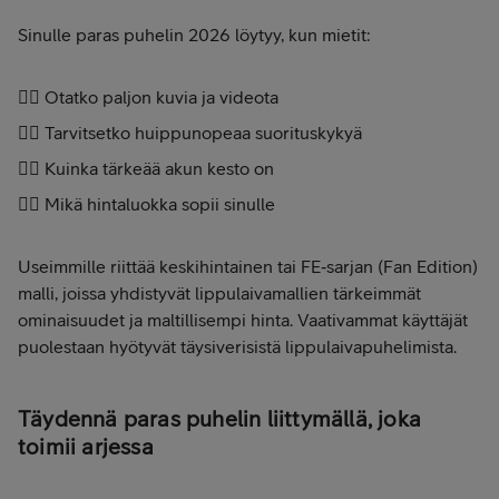
Sinulle paras puhelin 2026 löytyy, kun mietit:
👉🏼 Otatko paljon kuvia ja videota
👉🏼 Tarvitsetko huippunopeaa suorituskykyä
👉🏼 Kuinka tärkeää akun kesto on
👉🏼 Mikä hintaluokka sopii sinulle
Useimmille riittää keskihintainen tai FE‑sarjan (Fan Edition)
malli, joissa yhdistyvät lippulaivamallien tärkeimmät
ominaisuudet ja maltillisempi hinta. Vaativammat käyttäjät
puolestaan hyötyvät täysiverisistä lippulaivapuhelimista.
Täydennä paras puhelin liittymällä, joka
toimii arjessa