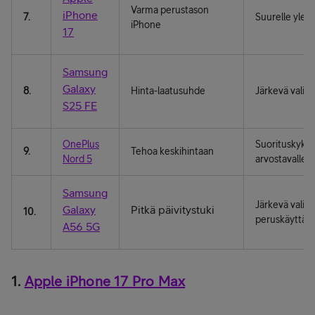
Varma perustason
iPhone
7.
Suurelle yleis
iPhone
17
Samsung
Galaxy
8.
Hinta-laatusuhde
Järkevä valint
S25 FE
OnePlus
Suorituskyky
9.
Tehoa keskihintaan
Nord 5
arvostavalle
Samsung
Järkevä valint
Galaxy
Pitkä päivitystuki
10.
peruskäyttäjäl
A56 5G
1.
Apple iPhone 17 Pro Max