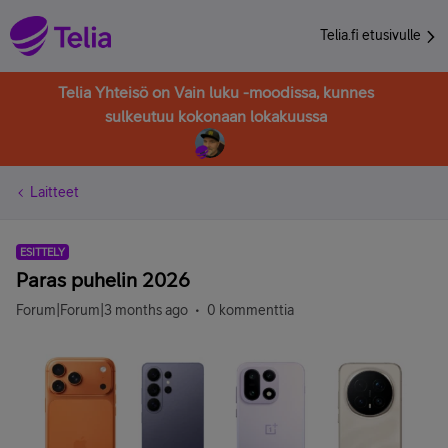
Telia.fi etusivulle
Telia Yhteisö on Vain luku -moodissa, kunnes
sulkeutuu kokonaan lokakuussa
Laitteet
ESITTELY
Paras puhelin 2026
Forum|Forum|3 months ago
0 kommenttia