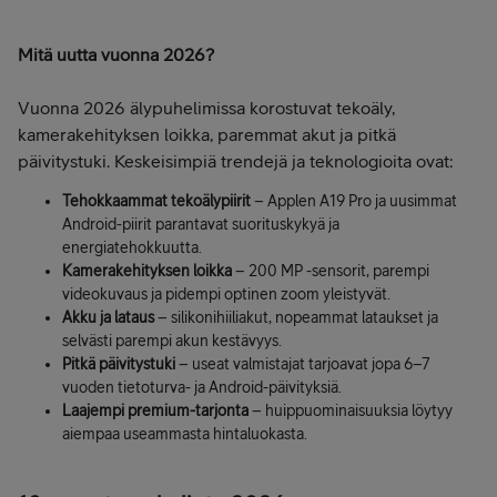
Mitä uutta vuonna 2026?
Vuonna 2026 älypuhelimissa korostuvat tekoäly,
kamerakehityksen loikka, paremmat akut ja pitkä
päivitystuki. Keskeisimpiä trendejä ja teknologioita ovat:
Tehokkaammat tekoälypiirit
– Applen A19 Pro ja uusimmat
Android-piirit parantavat suorituskykyä ja
energiatehokkuutta.
Kamerakehityksen loikka
– 200 MP -sensorit, parempi
videokuvaus ja pidempi optinen zoom yleistyvät.
Akku ja lataus
– silikonihiiliakut, nopeammat lataukset ja
selvästi parempi akun kestävyys.
Pitkä päivitystuki
– useat valmistajat tarjoavat jopa 6–7
vuoden tietoturva- ja Android-päivityksiä.
Laajempi premium-tarjonta
– huippuominaisuuksia löytyy
aiempaa useammasta hintaluokasta.