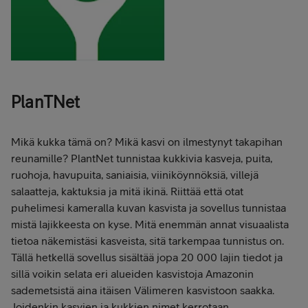
PlanTNet
Mikä kukka tämä on? Mikä kasvi on ilmestynyt takapihan
reunamille? PlantNet tunnistaa kukkivia kasveja, puita,
ruohoja, havupuita, saniaisia, viiniköynnöksiä, villejä
salaatteja, kaktuksia ja mitä ikinä. Riittää että otat
puhelimesi kameralla kuvan kasvista ja sovellus tunnistaa
mistä lajikkeesta on kyse. Mitä enemmän annat visuaalista
tietoa näkemistäsi kasveista, sitä tarkempaa tunnistus on.
Tällä hetkellä sovellus sisältää jopa 20 000 lajin tiedot ja
sillä voikin selata eri alueiden kasvistoja Amazonin
sademetsistä aina itäisen Välimeren kasvistoon saakka.
Joidenkin kasvien ja kukkien nimet kerrotaan