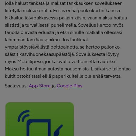
jolla haluat tankata ja maksat tankkauksen sovellukseen
liitetyllä maksukortilla. Ei siis enää pankkikortin kanssa
kikkailua talvipakkasessa paljain käsin, vaan maksu hoituu
siististi ja turvallisesti puhelimella. Sovellus kertoo myös
tarjolla olevista eduista ja etsii sinulle matkalla ollessasi
lähimmän tankkauspaikan. Jos tankkaat
ympäristöystävällistä polttoainetta, se kertoo paljonko
säästit kasvihuonekaasupäästöjä. Sovelluksesta löytyy
myös Mobiilipesu, jonka avulla voit pesettää autoksi.
Maksu hoituu ilman autosta nousemista. Lisäksi se tallentaa
kuitit ostoksistasi eikä paperikuiteille ole enää tarvetta.
Saatavuus:
App Store
ja
Google Play