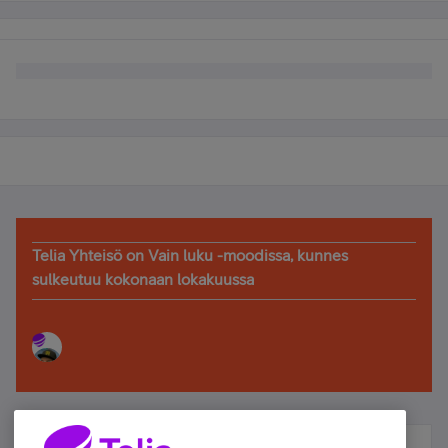
Telia Yhteisö on Vain luku -moodissa, kunnes
sulkeutuu kokonaan lokakuussa