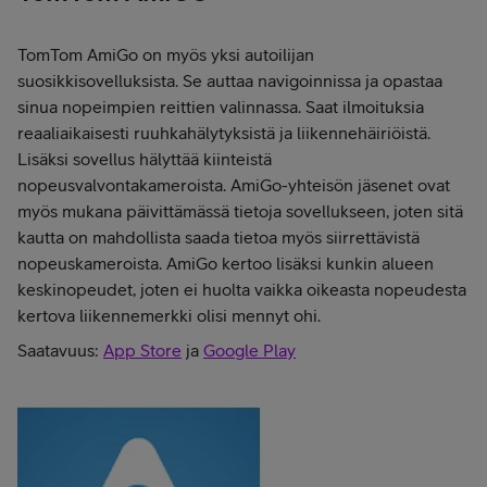
TomTom AmiGo on myös yksi autoilijan
suosikkisovelluksista. Se auttaa navigoinnissa ja opastaa
sinua nopeimpien reittien valinnassa. Saat ilmoituksia
reaaliaikaisesti ruuhkahälytyksistä ja liikennehäiriöistä.
Lisäksi sovellus hälyttää kiinteistä
nopeusvalvontakameroista. AmiGo-yhteisön jäsenet ovat
myös mukana päivittämässä tietoja sovellukseen, joten sitä
kautta on mahdollista saada tietoa myös siirrettävistä
nopeuskameroista. AmiGo kertoo lisäksi kunkin alueen
keskinopeudet, joten ei huolta vaikka oikeasta nopeudesta
kertova liikennemerkki olisi mennyt ohi.
Saatavuus:
App Store
ja
Google Play