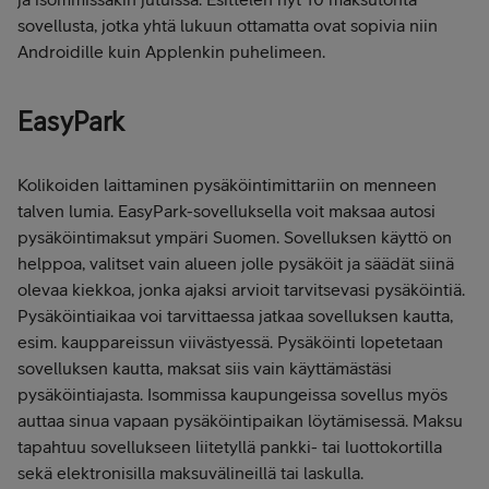
sovellusta, jotka yhtä lukuun ottamatta ovat sopivia niin
Androidille kuin Applenkin puhelimeen.
EasyPark
Kolikoiden laittaminen pysäköintimittariin on menneen
talven lumia. EasyPark-sovelluksella voit maksaa autosi
pysäköintimaksut ympäri Suomen. Sovelluksen käyttö on
helppoa, valitset vain alueen jolle pysäköit ja säädät siinä
olevaa kiekkoa, jonka ajaksi arvioit tarvitsevasi pysäköintiä.
Pysäköintiaikaa voi tarvittaessa jatkaa sovelluksen kautta,
esim. kauppareissun viivästyessä. Pysäköinti lopetetaan
sovelluksen kautta, maksat siis vain käyttämästäsi
pysäköintiajasta. Isommissa kaupungeissa sovellus myös
auttaa sinua vapaan pysäköintipaikan löytämisessä. Maksu
tapahtuu sovellukseen liitetyllä pankki- tai luottokortilla
sekä elektronisilla maksuvälineillä tai laskulla.