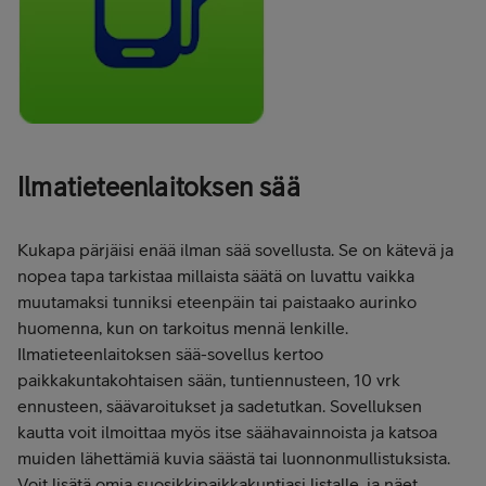
Ilmatieteenlaitoksen sää
Kukapa pärjäisi enää ilman sää sovellusta. Se on kätevä ja
nopea tapa tarkistaa millaista säätä on luvattu vaikka
muutamaksi tunniksi eteenpäin tai paistaako aurinko
huomenna, kun on tarkoitus mennä lenkille.
Ilmatieteenlaitoksen sää-sovellus kertoo
paikkakuntakohtaisen sään, tuntiennusteen, 10 vrk
ennusteen, säävaroitukset ja sadetutkan. Sovelluksen
kautta voit ilmoittaa myös itse säähavainnoista ja katsoa
muiden lähettämiä kuvia säästä tai luonnonmullistuksista.
Voit lisätä omia suosikkipaikkakuntiasi listalle, ja näet