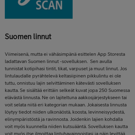
Suomen linnut
Viimeisenä, mutta ei vähäsimpänä esittelen App Storesta
ladattavan Suomen linnut -sovelluksen. Sen avulla
tunnistat kotipihasi tintit, tikat, varpuset ja muut linnut. Jos
lintulaudalle pyrähtelevä keltasiipinen pikkulintu ei ole
tuttu, onnistuu lajin selvittäminen kätevästi sovelluksen
kautta. Se sisältää erittäin selkeät kuvat jopa 250 Suomessa
elävästä linnusta. Ne on lajiteltuna aakkosjärjestykseen tai
voit selata niitä eri kategorian mukaan. Jokaisesta linnusta
löytyy tiedot niiden ulkonäöstä, koosta, levinneisyydestä,
elinympäristöstä ja ravinnosta. Joidenkin lajien kohdalla
voit myös kuunnella niiden kutsuääntä. Sovelluksen kautta
voit myös itse ilmoittaa lintuhavainnoistasi ja näin levittää