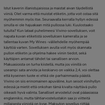
Istut kaverin illanistujaisissa ja maistat aivan täydellistä
viiniä. Olet varma että muistat etiketin, jotta voit ostaa sitä
myöhemmin myös itse. Seuraavalla kerralla hyllyn edessä
sinulla ei ole hajuakaan mitä pullossa luki. Kuulostaako
tutulta? Kun lataat puhelimeesi Vivino-sovelluksen, voit
napata kuvan etiketistä sovelluksen kameralla ja se
tallentaa kuvan My Wines -välilehdelle myöhempää
käyttöä varten. Sovelluksen avulla voit myös skannata
pullon etiketin ja ohjelma hakee viinin tiedot, sekä
käyttäjien antamat tähdet tai sanallisen arvion.
Makuasioista on turha kiistellä, mutta jos viinillä on
useampi sata arviota ja keskiarvo on vaikka 2,4, voi olettaa
että kyseinen tuote ei ehkä ole parhaimmasta päästä.
Vivino on siis erinomainen apuväline, kun seisot viinihyllyn
edessä ja mietit että onkohan tämä kivalta näyttävä pullo
oikeasti hyvä valinta. Sanalliset arvostelut ovat pääasiassa
englanniksi, mutta tähtiarvostelustakin saa jo viitteitä
millaisesta viinistä on kyse. Maksuton sovellus riittää