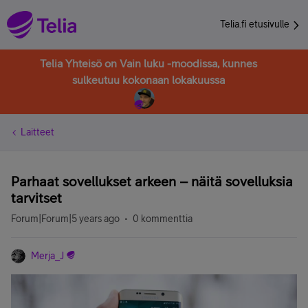
Telia.fi etusivulle
Telia Yhteisö on Vain luku -moodissa, kunnes
sulkeutuu kokonaan lokakuussa
Laitteet
Parhaat sovellukset arkeen – näitä sovelluksia
tarvitset
Forum|Forum|5 years ago
0 kommenttia
Merja_J