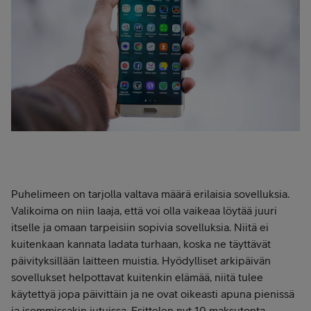
Puhelimeen on tarjolla valtava määrä erilaisia sovelluksia.
Valikoima on niin laaja, että voi olla vaikeaa löytää juuri
itselle ja omaan tarpeisiin sopivia sovelluksia. Niitä ei
kuitenkaan kannata ladata turhaan, koska ne täyttävät
päivityksillään laitteen muistia. Hyödylliset arkipäivän
sovellukset helpottavat kuitenkin elämää, niitä tulee
käytettyä jopa päivittäin ja ne ovat oikeasti apuna pienissä
ja isommissakin jutuissa. Esittelen nyt 10 maksutonta