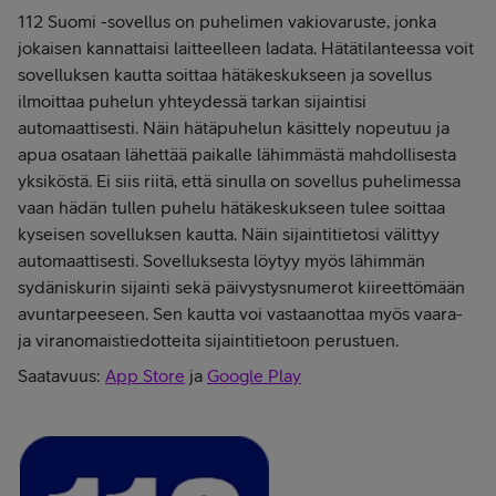
112 Suomi -sovellus on puhelimen vakiovaruste, jonka
jokaisen kannattaisi laitteelleen ladata. Hätätilanteessa voit
sovelluksen kautta soittaa hätäkeskukseen ja sovellus
ilmoittaa puhelun yhteydessä tarkan sijaintisi
automaattisesti. Näin hätäpuhelun käsittely nopeutuu ja
apua osataan lähettää paikalle lähimmästä mahdollisesta
yksiköstä. Ei siis riitä, että sinulla on sovellus puhelimessa
vaan hädän tullen puhelu hätäkeskukseen tulee soittaa
kyseisen sovelluksen kautta. Näin sijaintitietosi välittyy
automaattisesti. Sovelluksesta löytyy myös lähimmän
sydäniskurin sijainti sekä päivystysnumerot kiireettömään
avuntarpeeseen. Sen kautta voi vastaanottaa myös vaara-
ja viranomaistiedotteita sijaintitietoon perustuen.
Saatavuus:
App Store
ja
Google Play