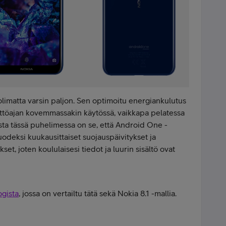
limatta varsin paljon. Sen optimoitu energiankulutus
yttöajan kovemmassakin käytössä, vaikkapa pelatessa
sta tässä puhelimessa on se, että Android One -
uodeksi kuukausittaiset suojauspäivitykset ja
et, joten koululaisesi tiedot ja luurin sisältö ovat
gista
, jossa on vertailtu tätä sekä Nokia 8.1 -mallia.
: