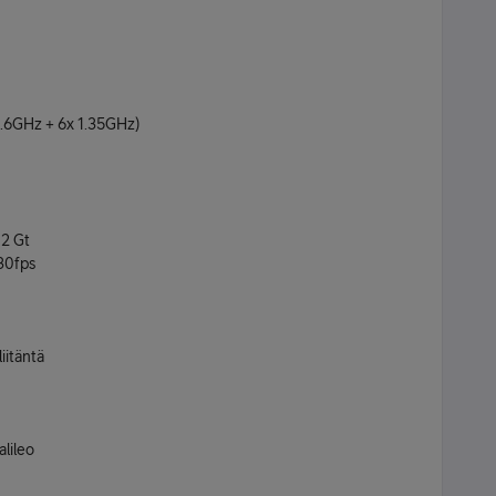
1.6GHz + 6x 1.35GHz)
12 Gt
30fps
iitäntä
alileo