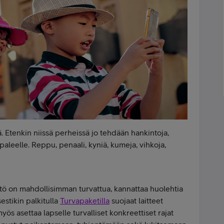
ä. Etenkin niissä perheissä jo tehdään hankintoja,
paleelle. Reppu, penaali, kyniä, kumeja, vihkoja,
ttö on mahdollisimman turvattua, kannattaa huolehtia
estikin palkitulla
Turvapaketilla
suojaat laitteet
myös asettaa lapselle turvalliset konkreettiset rajat