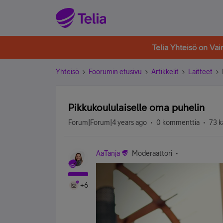
Telia Yhteisö on Va
Yhteisö
Foorumin etusivu
Artikkelit
Laitteet
Pikkukoululaiselle oma puhelin
Forum|Forum|4 years ago
0 kommenttia
73 k
AaTanja
Moderaattori
+6