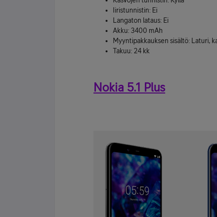
Kasvojen tunnistin: Kyllä
Iiristunnistin: Ei
Langaton lataus: Ei
Akku: 3400 mAh
Myyntipakkauksen sisältö: Laturi, k
Takuu: 24 kk
Nokia 5.1 Plus