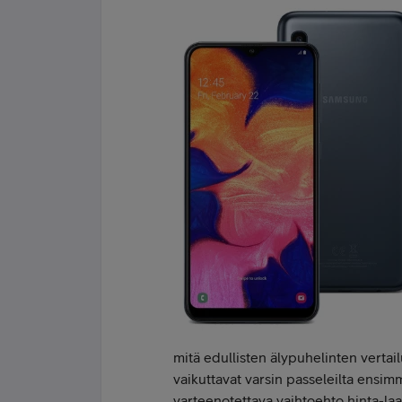
mitä edullisten älypuhelinten verta
vaikuttavat varsin passeleilta ensimm
varteenotettava vaihtoehto hinta-laa