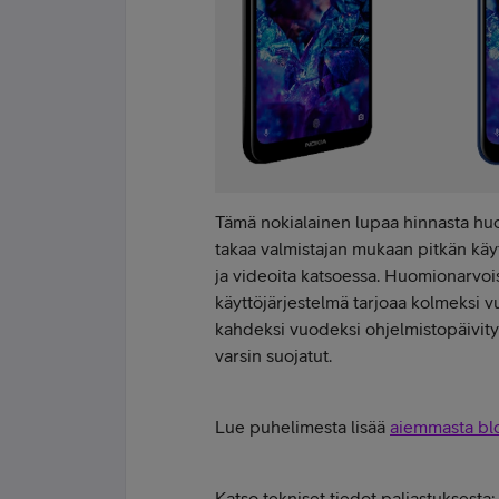
Tämä nokialainen lupaa hinnasta huo
takaa valmistajan mukaan pitkän kä
ja videoita katsoessa. Huomionarvoi
käyttöjärjestelmä tarjoaa kolmeksi v
kahdeksi vuodeksi ohjelmistopäivityks
varsin suojatut.
Lue puhelimesta lisää
aiemmasta blo
K
atso tekniset tiedot paljastuksesta