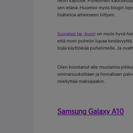
netin käytölle. Puhelimen kadotess
sen etänä. Huomioi myös blogin lopu
lisätietoa aiheeseen liittyen.
Suojalasi tai -kuori
on myös hyvä hank
että moni puhelin lupaa kestävyyttä,
lisää käyttöikää puhelimelle. Ja ova
Olen koostanut alle muutamia pikkuko
ominaisuuksiltaan ja hinnaltaan palv
miellyttää maksajaakin.
Samsung Galaxy A10