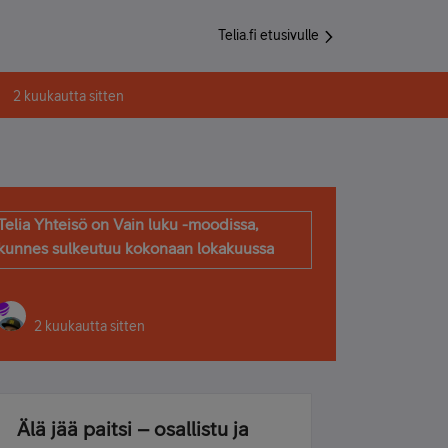
Telia.fi etusivulle
2 kuukautta sitten
Telia Yhteisö on Vain luku -moodissa,
kunnes sulkeutuu kokonaan lokakuussa
2 kuukautta sitten
Älä jää paitsi – osallistu ja