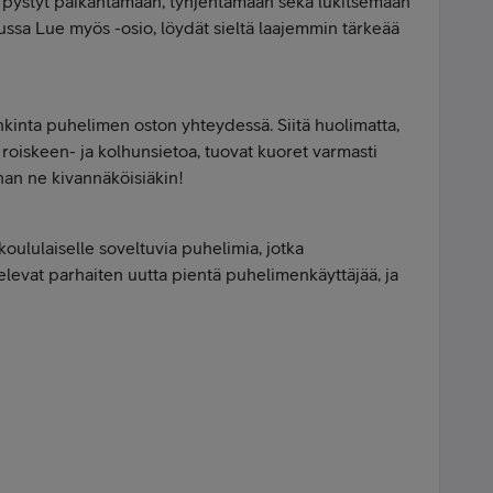
a pystyt paikantamaan, tyhjentämään sekä lukitsemaan
ssa Lue myös -osio, löydät sieltä laajemmin tärkeää
inta puhelimen oston yhteydessä. Siitä huolimatta,
 roiskeen- ja kolhunsietoa, tuovat kuoret varmasti
than ne kivannäköisiäkin!
ululaiselle soveltuvia puhelimia, jotka
elevat parhaiten uutta pientä puhelimenkäyttäjää, ja