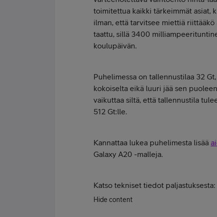
toimitettua kaikki tärkeimmät asiat, 
ilman, että tarvitsee miettiä riittää
taattu, sillä 3400 milliampeeritunt
koulupäivän.
Puhelimessa on tallennustilaa 32 Gt
kokoiselta eikä luuri jää sen puolee
vaikuttaa siltä, että tallennustila tu
512 Gt:lle.
Kannattaa lukea puhelimesta lisää
a
Galaxy A20 -malleja.
Katso tekniset tiedot paljastuksesta
Hide content