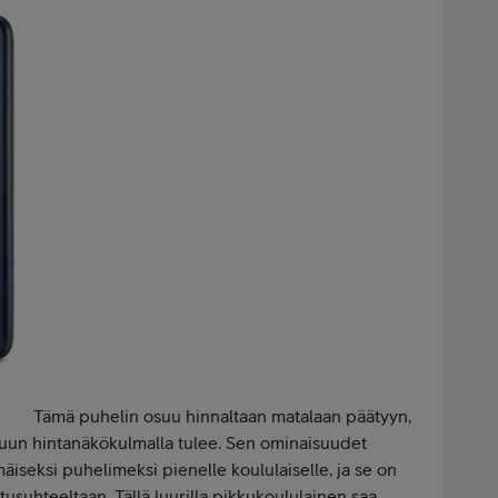
Tämä puhelin osuu hinnaltaan matalaan päätyyn,
iluun hintanäkökulmalla tulee. Sen ominaisuudet
äiseksi puhelimeksi pienelle koululaiselle, ja se on
tusuhteeltaan. Tällä luurilla pikkukoululainen saa