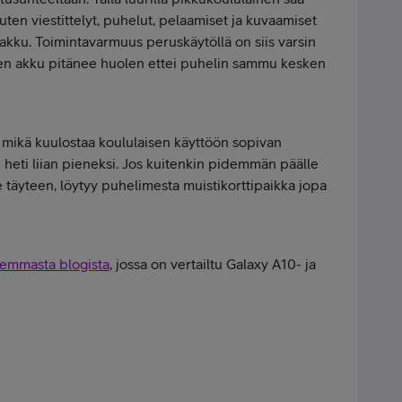
kuten viestittelyt, puhelut, pelaamiset ja kuvaamiset
kö akku. Toimintavarmuus peruskäytöllä on siis varsin
inen akku pitänee huolen ettei puhelin sammu kesken
, mikä kuulostaa koululaisen käyttöön sopivan
n heti liian pieneksi. Jos kuitenkin pidemmän päälle
lee täyteen, löytyy puhelimesta muistikorttipaikka jopa
iemmasta blogista
, jossa on vertailtu Galaxy A10- ja
: