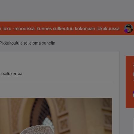
in luku -moodissa, kunnes sulkeutuu kokonaan lokakuussa
Pikkukoululaiselle oma puhelin
atselukertaa