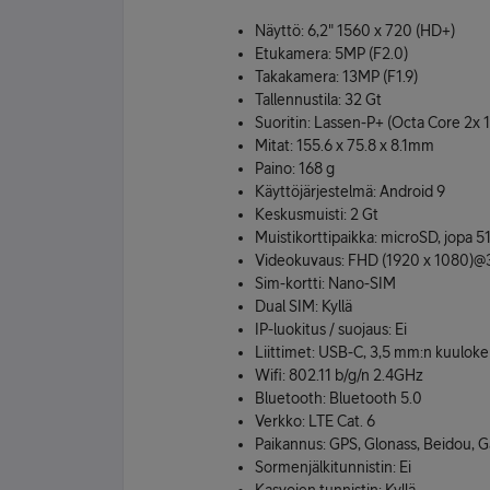
Näyttö: 6,2" 1560 x 720 (HD+)
Etukamera: 5MP (F2.0)
Takakamera: 13MP (F1.9)
Tallennustila: 32 Gt
Suoritin: Lassen-P+ (Octa Core 2x 
Mitat: 155.6 x 75.8 x 8.1mm
Paino: 168 g
Käyttöjärjestelmä: Android 9
Keskusmuisti: 2 Gt
Muistikorttipaikka: microSD, jopa 5
Videokuvaus: FHD (1920 x 1080)@
Sim-kortti: Nano-SIM
Dual SIM: Kyllä
IP-luokitus / suojaus: Ei
Liittimet: USB-C, 3,5 mm:n kuulokel
Wifi: 802.11 b/g/n 2.4GHz
Bluetooth: Bluetooth 5.0
Verkko: LTE Cat. 6
Paikannus: GPS, Glonass, Beidou, G
Sormenjälkitunnistin: Ei