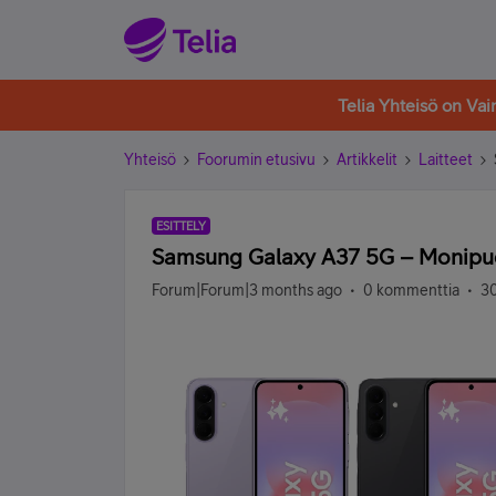
Telia Yhteisö on Va
Yhteisö
Foorumin etusivu
Artikkelit
Laitteet
ESITTELY
Samsung Galaxy A37 5G – Monipuo
Forum|Forum|3 months ago
0 kommenttia
30