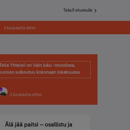
Telia.fi etusivulle
2 kuukautta sitten
Telia Yhteisö on Vain luku -moodissa,
kunnes sulkeutuu kokonaan lokakuussa
2 kuukautta sitten
Älä jää paitsi – osallistu ja