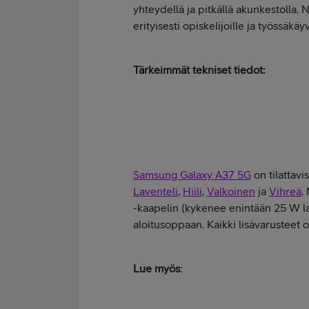
yhteydellä ja pitkällä akunkestolla.
erityisesti opiskelijoille ja työssäkäy
Tärkeimmät tekniset tiedot
:
Samsung Galaxy A37 5G
on tilattav
Laventeli
,
Hiili
,
Valkoinen
ja
Vihreä
.
-kaapelin (kykenee enintään 25 W la
aloitusoppaan. Kaikki lisävarusteet 
Lue myös
: