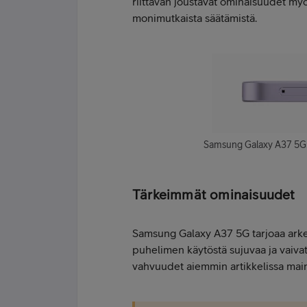
riittävän joustavat ominaisuudet m
monimutkaista säätämistä.
Samsung Galaxy A37 5G:n p
Tärkeimmät ominaisuudet
Samsung Galaxy A37 5G tarjoaa arkee
puhelimen käytöstä sujuvaa ja vaivato
vahvuudet aiemmin artikkelissa main