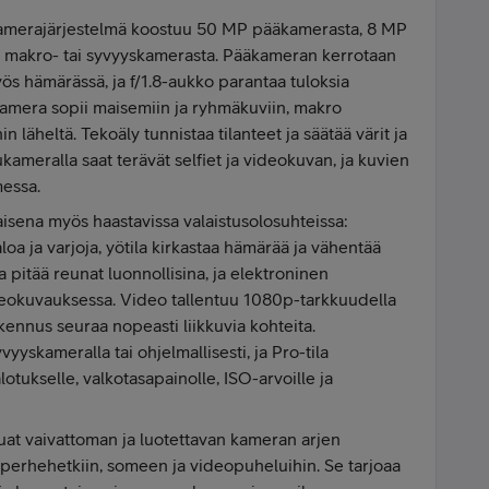
amerajärjestelmä koostuu 50 MP pääkamerasta, 8 MP
 makro- tai syvyyskamerasta. Pääkameran kerrotaan
yös hämärässä, ja f/1.8-aukko parantaa tuloksia
kamera sopii maisemiin ja ryhmäkuviin, makro
in läheltä. Tekoäly tunnistaa tilanteet ja säätää värit ja
kameralla saat terävät selfiet ja videokuvan, ja kuvien
essa.
isena myös haastavissa valaistusolosuhteissa:
a ja varjoja, yötila kirkastaa hämärää ja vähentää
pitää reunat luonnollisina, ja elektroninen
deokuvauksessa. Video tallentuu 1080p-tarkkuudella
kennus seuraa nopeasti liikkuvia kohteita.
yskameralla tai ohjelmallisesti, ja Pro-tila
tukselle, valkotasapainolle, ISO-arvoille ja
luat vaivattoman ja luotettavan kameran arjen
, perhehetkiin, someen ja videopuheluihin. Se tarjoaa