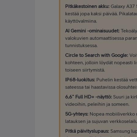
Pitkäkestoinen akku:
Galaxy A37 
kestää jopa kaksi päivää. Pikalata
käyttövalmiina.
AI Gemini -ominaisuudet:
Tekoäly
valokuvien automaattisessa parant
tunnistuksessa.
Circle to Search with Google:
Voi
kohteen, jolloin löydät nopeasti li
toiseen siirtymistä.
IP68-luokitus:
Puhelin kestää vettä
sateessa tai haastavissa olosuhtei
6,6” Full HD+ -näyttö:
Suuri ja ki
videoihin, peleihin ja someen.
5G-yhteys:
Nopea mobiiliverkko m
latauksen ja sujuvan verkkoselail
Pitkä päivityslupaus:
Samsung lupa