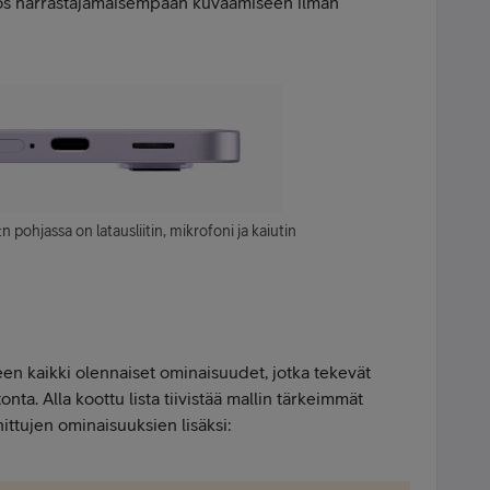
yös harrastajamaisempaan kuvaamiseen ilman
ohjassa on latausliitin, mikrofoni ja kaiutin
n kaikki olennaiset ominaisuudet, jotka tekevät
nta. Alla koottu lista tiivistää mallin tärkeimmät
ittujen ominaisuuksien lisäksi: