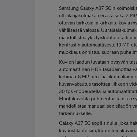
Samsung Galaxy A37 5G:n kolmoisk
ultralaajakulmakamerasta sekä 2 MP
ottavan tarkkoja ja kirkkaita kuvia m
vähäisessä valossa. Ultralaajakulma
mahdollistaa yksityiskohtien taltioinn
kontrastin automaattisesti. 13 MP etu
muokkaus onnistuu suoraan puhelim
Kuvien laadun luvataan pysyvän tasa
automaattinen HDR tasapainottaa valo
kohinaa. 8 MP ultralaajakulmakamera 
kuvanvakautus tasoittaa liikkeen vi
30 fps -nopeudella, ja automaattitar
Muotokuvatila pehmentää taustaa syvy
mahdollistaa manuaalisen säädön valo
tarkennukselle.
Galaxy A37 5G sopii sinulle, joka ha
kuvaustilanteisiin, kuten lomakuviin