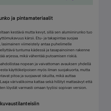
nko ja pintamateriaalit
aan kestävä mutta kevyt, sillä sen alumiinirunko tuo
yttömukavuus kärsii. Etu‑ ja takapintaa suojaa
vä, lasimainen viimeistely antaa puhelimelle
Miellyttävä tuntuma kädessä ja tasapainoinen rakenne
tää arjessa, mikä vähentää putoamisen riskiä.
a mahdollistaa nopean ja vaivattoman avauksen yhdellä
teesta käyttökelpoisen myös ilman suojakuorta, mutta
avat pitoa ja suojaavat iskuilta, mikä auttaa
aja värivalikoima kattaa sekä hillityt mattasävyt että
ten löydät varmasti omaan tyyliisi sopivan version.
uvaustilanteisiin