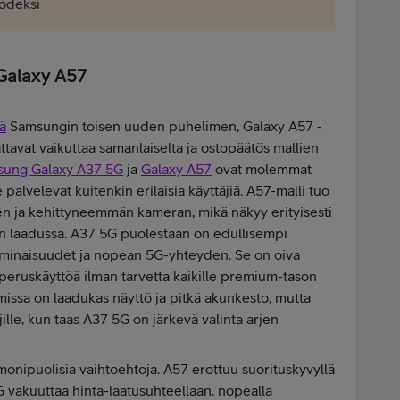
uodeksi
 Galaxy A57
ä
Samsungin toisen uuden puhelimen, Galaxy A57 -
ttavat vaikuttaa samanlaiselta ja ostopäätös mallien
ung Galaxy A37 5G
ja
Galaxy A57
ovat molemmat
palvelevat kuitenkin erilaisia käyttäjiä. A57-malli tuo
 ja kehittyneemmän kameran, mikä näkyy erityisesti
 laadussa. A37 5G puolestaan on edullisempi
 ominaisuudet ja nopean 5G-yhteyden. Se on oiva
a peruskäyttöä ilman tarvetta kaikille premium-tason
missa on laadukas näyttö ja pitkä akunkesto, mutta
ille, kun taas A37 5G on järkevä valinta arjen
monipuolisia vaihtoehtoja. A57 erottuu suorituskyvyllä
G vakuuttaa hinta-laatusuhteellaan, nopealla