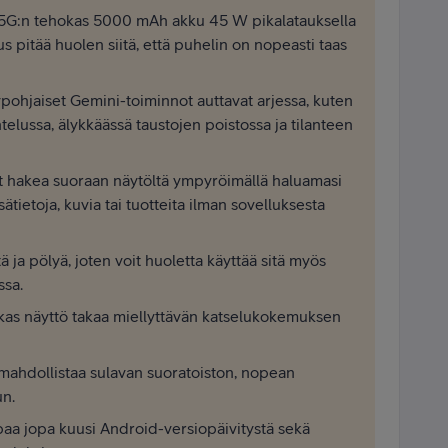
5G:n tehokas 5000 mAh akku 45 W pikalatauksella
us pitää huolen siitä, että puhelin on nopeasti taas
pohjaiset Gemini-toiminnot auttavat arjessa, kuten
elussa, älykkäässä taustojen poistossa ja tilanteen
t hakea suoraan näytöltä ympyröimällä haluamasi
sätietoja, kuvia tai tuotteita ilman sovelluksesta
 ja pölyä, joten voit huoletta käyttää sitä myös
ssa.
rkas näyttö takaa miellyttävän katselukokemuksen
ahdollistaa sulavan suoratoiston, nopean
un.
a jopa kuusi Android-versiopäivitystä sekä