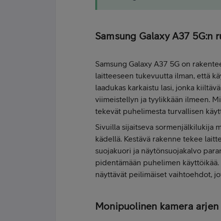
Samsung Galaxy A37 5G:n ru
Samsung Galaxy A37 5G on rakenteelt
laitteeseen tukevuutta ilman, että kä
laadukas karkaistu lasi, jonka kiiltä
viimeistellyn ja tyylikkään ilmeen. 
tekevät puhelimesta turvallisen käyt
Sivuilla sijaitseva sormenjälkilukij
kädellä. Kestävä rakenne tekee lait
suojakuori ja näytönsuojakalvo parant
pidentämään puhelimen käyttöikää. La
näyttävät peilimäiset vaihtoehdot, jo
Monipuolinen kamera arjen k