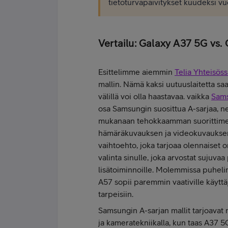
tietoturvapäivitykset kuudeksi v
Vertailu: Galaxy A37 5G vs.
Esittelimme aiemmin
Telia Yhteisöss
mallin. Nämä kaksi uutuuslaitetta saa
välillä voi olla haastavaa. vaikka
Sams
osa Samsungin suosittua A-sarjaa, ne 
mukanaan tehokkaamman suorittimen
hämäräkuvauksen ja videokuvauksen
vaihtoehto, joka tarjoaa olennaiset
valinta sinulle, joka arvostat sujuva
lisätoiminnoille. Molemmissa puheli
A57 sopii paremmin vaativille käyttäj
tarpeisiin.
Samsungin A-sarjan mallit tarjoavat 
ja kameratekniikalla, kun taas A37 5