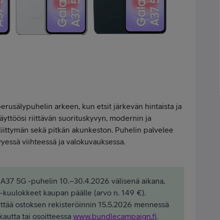
erusälypuhelin arkeen, kun etsit järkevän hintaista ja
äyttöösi riittävän suorituskyvyn, modernin ja
liittymän sekä pitkän akunkeston. Puhelin palvelee
vyessä viihteessä ja valokuvauksessa.
 A37 5G -puhelin 10.–30.4.2026 välisenä aikana,
-kuulokkeet kaupan päälle (arvo n. 149 €).
ttää ostoksen rekisteröinnin 15.5.2026 mennessä
utta tai osoitteessa
www.bundlecampaign.fi
.