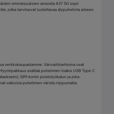
 Näiden ominaisuuksien ansiosta A37 5G sopii
ville, jotka tarvitsevat luotettavaa älypuhelinta arkeen.
issa verkkokaupastamme. Värivaihtoehtoina ovat
 Myyntipakkaus sisältää puhelimen lisäksi USB Type-C
taukseen), SIM-kortin poistotyökalun ja pika-
ovat valkoisia puhelimen väristä riippumatta.