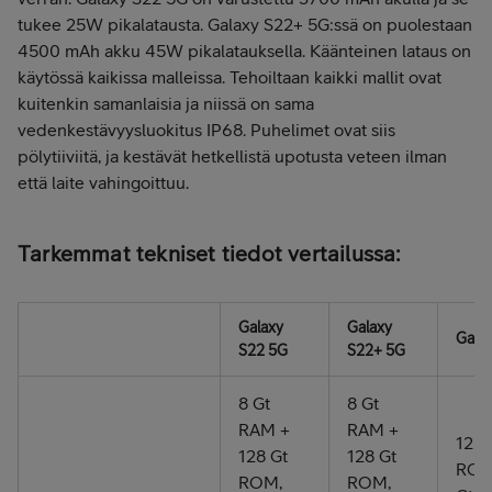
tukee 25W pikalatausta. Galaxy S22+ 5G:ssä on puolestaan
4500 mAh akku 45W pikalatauksella. Käänteinen lataus on
käytössä kaikissa malleissa. Tehoiltaan kaikki mallit ovat
kuitenkin samanlaisia ja niissä on sama
vedenkestävyysluokitus IP68. Puhelimet ovat siis
pölytiiviitä, ja kestävät hetkellistä upotusta veteen ilman
että laite vahingoittuu.
Tarkemmat tekniset tiedot vertailussa:
Galaxy
Galaxy
Galax
S22 5G
S22+ 5G
8 Gt
8 Gt
RAM +
RAM +
12 G
128 Gt
128 Gt
ROM,
ROM,
ROM,