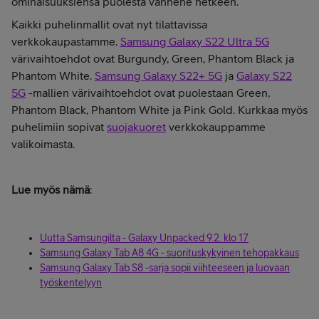
ominaisuuksiensa puolesta vanhene hetkeen.
Kaikki puhelinmallit ovat nyt tilattavissa
verkkokaupastamme.
Samsung Galaxy S22 Ultra 5G
värivaihtoehdot ovat Burgundy, Green, Phantom Black ja
Phantom White.
Samsung Galaxy S22+ 5G
ja
Galaxy S22
5G
-mallien värivaihtoehdot ovat puolestaan Green,
Phantom Black, Phantom White ja Pink Gold. Kurkkaa myös
puhelimiin sopivat
suojakuoret
verkkokauppamme
valikoimasta.
Lue myös nämä
:
Uutta Samsungilta - Galaxy Unpacked 9.2. klo 17
Samsung Galaxy Tab A8 4G - suorituskykyinen tehopakkaus
Samsung Galaxy Tab S8 -sarja sopii viihteeseen ja luovaan
työskentelyyn