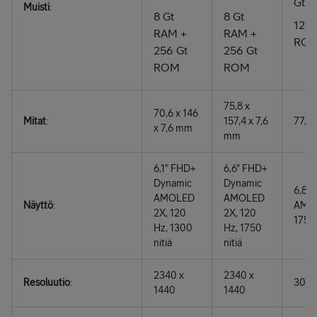
Gt 
Muisti
:
8 Gt
8 Gt
12 G
RAM +
RAM +
ROM,
256 Gt
256 Gt
ROM
ROM
75,8 x
70,6 x 146
Mitat
:
157,4 x 7,6
77,9 
x 7,6 mm
mm
6,1" FHD+
6,6" FHD+
Dynamic
Dynamic
6,8"
AMOLED
AMOLED
Näyttö
:
AMOL
2X, 120
2X, 120
1750 
Hz, 1300
Hz, 1750
nitiä
nitiä
2340 x
2340 x
Resoluutio
:
3088
1440
1440