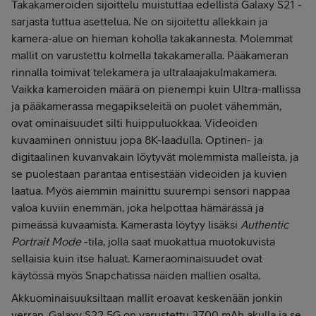
Takakameroiden sijoittelu muistuttaa edellistä Galaxy S21 -
sarjasta tuttua asettelua. Ne on sijoitettu allekkain ja
kamera-alue on hieman koholla takakannesta. Molemmat
mallit on varustettu kolmella takakameralla. Pääkameran
rinnalla toimivat telekamera ja ultralaajakulmakamera.
Vaikka kameroiden määrä on pienempi kuin Ultra-mallissa
ja pääkamerassa megapikseleitä on puolet vähemmän,
ovat ominaisuudet silti huippuluokkaa. Videoiden
kuvaaminen onnistuu jopa 8K-laadulla. Optinen- ja
digitaalinen kuvanvakain löytyvät molemmista malleista, ja
se puolestaan parantaa entisestään videoiden ja kuvien
laatua. Myös aiemmin mainittu suurempi sensori nappaa
valoa kuviin enemmän, joka helpottaa hämärässä ja
pimeässä kuvaamista. Kamerasta löytyy lisäksi
Authentic
Portrait Mode
-tila, jolla saat muokattua muotokuvista
sellaisia kuin itse haluat. Kameraominaisuudet ovat
käytössä myös Snapchatissa näiden mallien osalta.
Akkuominaisuuksiltaan mallit eroavat keskenään jonkin
verran. Galaxy S22 5G on varustettu 3700 mAh akulla ja se