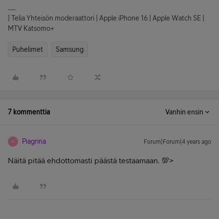
| Telia Yhteisön moderaattori | Apple iPhone 16 | Apple Watch SE |
MTV Katsomo+
Puhelimet
Samsung
7 kommenttia
Vanhin ensin
Piagrina
Forum|Forum|4 years ago
P
Näitä pitää ehdottomasti päästä testaamaan. 💯>