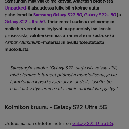
Samsungin mallivalikoima kasvaa. Äskettäin pidetyssä
Unpacked
-tilaisuudessa julkaistiin kolme uutta
puhelinmallia
Samsung Galaxy S22 5G
,
Galaxy S22+ 5G
ja
Galaxy S22 Ultra 5G
. Tärkeimmät uudistukset aiempiin
malleihin verrattuna löytyvät huippuedistyksellisestä
prosessista, valoherkemmästä kameratekniikasta, sekä
Armor Aluminium
-materiaalin avulla toteutetusta
muotoilusta.
Samsungin sanoin:
"Galaxy S22 -sarja viis veisaa siitä,
mitä olemme tottuneet pitämään mahdollisena, ja vie
teknologian kyvykkyyden aivan uudelle tasolle. Se
haastaa käsityksemme siitä, mihin mobiililaite pystyy."
Kolmikon kruunu - Galaxy S22 Ultra 5G
Uutuusmallien ehdoton helmi on
Galaxy S22 Ultra 5G
.