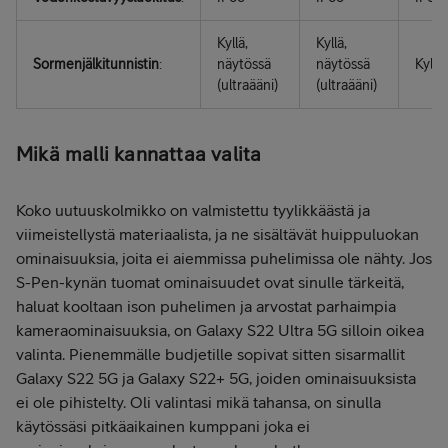
Kyllä,
Kyllä,
Sormenjälkitunnistin
:
näytössä
näytössä
Kyllä
(ultraääni)
(ultraääni)
Mikä malli kannattaa valita
Koko uutuuskolmikko on valmistettu tyylikkäästä ja
viimeistellystä materiaalista, ja ne sisältävät huippuluokan
ominaisuuksia, joita ei aiemmissa puhelimissa ole nähty. Jos
S-Pen-kynän tuomat ominaisuudet ovat sinulle tärkeitä,
haluat kooltaan ison puhelimen ja arvostat parhaimpia
kameraominaisuuksia, on Galaxy S22 Ultra 5G silloin oikea
valinta. Pienemmälle budjetille sopivat sitten sisarmallit
Galaxy S22 5G ja Galaxy S22+ 5G, joiden ominaisuuksista
ei ole pihistelty. Oli valintasi mikä tahansa, on sinulla
käytössäsi pitkäaikainen kumppani joka ei