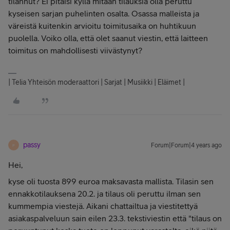
tilannut? Ei pitäisi kyllä mitään tilauksia olla peruttu
kyseisen sarjan puhelinten osalta. Osassa malleista ja
väreistä kuitenkin arvioitu toimitusaika on huhtikuun
puolella. Voiko olla, että olet saanut viestin, että laitteen
toimitus on mahdollisesti viivästynyt?
| Telia Yhteisön moderaattori | Sarjat | Musiikki | Eläimet |
passy
Forum|Forum|4 years ago
P
Hei,
kyse oli tuosta 899 euroa maksavasta mallista. Tilasin sen
ennakkotilauksena 20.2. ja tilaus oli peruttu ilman sen
kummempia viestejä. Aikani chattailtua ja viestitettyä
asiakaspalveluun sain eilen 23.3. tekstiviestin että "tilaus on