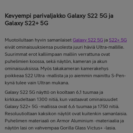
Kevyempi parivaljakko Galaxy S22 5G ja
Galaxy S22+ 5G
Muotoilultaan hyvin samanlaiset
Galaxy S22 5G
ja
S22+ 5G
eivät ominaisuuksiensa puolesta juuri häviä Ultra-mallille.
Suurimmat erot kalliimpaan malliin verrattuna ovat
puhelimien koossa, sekä näytön, kameran ja akun
ominaisuuksissa. Myös takakameran kamerakehys
poikkeaa S22 Ultra -mallista ja jo aiemmin mainittu S-Pen-
kynä tulee vain Ultran mukana.
Galaxy S22 5G näyttö on kooltaan 6,1 tuumaa ja
kirkkaudeltaan 1300 nitiä, kun vastaavat ominaisuudet
Galaxy S22+ 5G -mallissa ovat 6,6 tuumaa ja 1750 nitiä.
Resoluutioltaan kaksikon näytöt ovat kuitenkin samanlaisia.
Puhelimen materiaali on Armor Aluminium -materiaalia ja
näytön lasi on vahvempaa Gorilla Glass Victus+ -lasia.