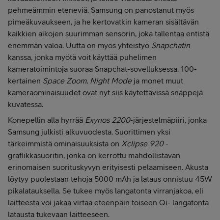
pehmeämmin eteneviä. Samsung on panostanut myös
pimeäkuvaukseen, ja he kertovatkin kameran sisältävän
kaikkien aikojen suurimman sensorin, joka tallentaa entistä
enemmän valoa. Uutta on myös yhteistyö
Snapchatin
kanssa, jonka myötä voit käyttää puhelimen
kameratoimintoja suoraa Snapchat-sovelluksessa. 100-
kertainen
Space
Zoom
,
Night Mode
ja monet muut
kameraominaisuudet ovat nyt siis käytettävissä snäppejä
kuvatessa.
Konepellin alla hyrrää
Exynos 2200
-järjestelmäpiiri, jonka
Samsung julkisti alkuvuodesta. Suorittimen yksi
tärkeimmistä ominaisuuksista on
Xclipse 920
-
grafiikkasuoritin, jonka on kerrottu mahdollistavan
erinomaisen suorituskyvyn erityisesti pelaamiseen. Akusta
löytyy puolestaan tehoja 5000 mAh ja lataus onnistuu 45W
pikalatauksella. Se tukee myös langatonta virranjakoa, eli
laitteesta voi jakaa virtaa eteenpäin toiseen Qi- langatonta
latausta tukevaan laitteeseen.