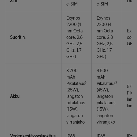
Sim
:
Dual
e-SIM
e-SIM
Exynos
Exynos
2200 (4
2200 (4
nm Octa-
nm Octa-
Exyn
Suoritin
:
core, 2,8
core, 2,8
core,
GHz, 2,5
GHz, 2,5
GHz)
GHz, 1,7
GHz, 1,7
GHz)
GHz)
3 700
4 500
mAh
mAh
Pikalataus³
Pikalataus³
5 00
(25W),
(45W),
Pikal
Akku
:
langaton
langaton
langa
pikalataus
pikalataus
langa
(15W),
(15W),
langaton
langaton
virranjako
virranjako
Vedenkestävyysluokitus
:
IP68
IP68
IP68