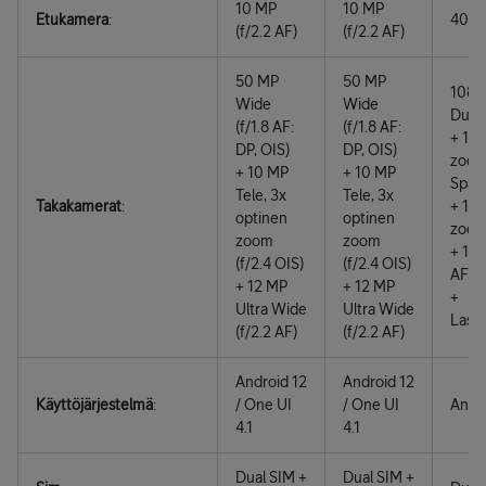
10 MP
10 MP
Etukamera
:
40 MP
(f/2.2 AF)
(f/2.2 AF)
50 MP
50 MP
108 M
Wide
Wide
Dual 
(f/1.8 AF:
(f/1.8 AF:
+ 10 
DP, OIS)
DP, OIS)
zoom 
+ 10 MP
+ 10 MP
Spac
Tele, 3x
Tele, 3x
Takakamerat
:
+ 10 
optinen
optinen
zoom 
zoom
zoom
+ 12 
(f/2.4 OIS)
(f/2.4 OIS)
AF)
+ 12 MP
+ 12 MP
+
Ultra Wide
Ultra Wide
Lase
(f/2.2 AF)
(f/2.2 AF)
Android 12
Android 12
Käyttöjärjestelmä
:
/ One UI
/ One UI
Andro
4.1
4.1
Dual SIM +
Dual SIM +