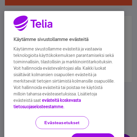
Älä jää paitsi – osallistu ja voita!
Tilaa Telian uutiskirje ja olet mukana arvonnassa.
Käytämme sivustollamme evästeitä
Samalla saat parhaat asiakasedut suoraan
Käytämme sivustollamme evästeitä ja vastaavia
sähköpostiisi.
teknologioita käyttökokemuksen parantamiseksi sekä
toiminnallisiin, tilastollisiin ja markkinointitarkoituksiin.
Voit hallinnoida evästevalintojasi alla. Kaikki luokat
Tilaa nyt
sisältävät kolmansien osapuolien evästeitä ja
merkitsevät tietojen siirtämistä kolmansille osapuolille.
Voit hallinnoida evästeitä tai poistaa ne käytöstä
milloin tahansa evästeasetuksissa. Lisätietoja
evästeistä saat
evästeitä koskevasta
tietosuojaselosteestamme.
Käyttöehdot
Accessibility statement
Evästeasetukset