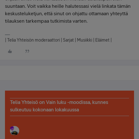
suuntaan. Voit vaikka heille halutessasi vielä linkata tämän
keskusteluketjun, että sinut on ohjattu ottamaan yhteyttä
tilauksen tarkempaa tutkimista varten.
| Telia Yhteisön moderaattori | Sarjat | Musiikki | Eläimet |
Telia Yhteisö on Vain luku -moodissa, kunnes
sulkeutuu kokonaan lokakuussa