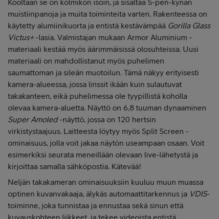
Kooltaan se on kolmikon isoin, ja sisältää S-pen-kynän
muistiinpanoja ja muita toiminteita varten. Rakenteessa on
käytetty alumiinikuorta ja entistä kestävämpää
Gorilla Glass
Victus+
-lasia. Valmistajan mukaan Armor Aluminium -
materiaali kestää myös äärimmäisissä olosuhteissa. Uusi
materiaali on mahdollistanut myös puhelimen
saumattoman ja sileän muotoilun. Tämä näkyy erityisesti
kamera-alueessa, jossa linssit ikään kuin sulautuvat
takakanteen, eikä puhelimessa ole tyypillistä koholla
olevaa kamera-aluetta. Näyttö on 6,8 tuuman dynaaminen
Super Amoled
-näyttö, jossa on 120 hertsin
virkistystaajuus. Laitteesta löytyy myös Split Screen -
ominaisuus, jolla voit jakaa näytön useampaan osaan. Voit
esimerkiksi seurata meneillään olevaan live-lähetystä ja
kirjoittaa samalla sähköpostia. Kätevää!
Neljän takakameran ominaisuuksiin kuuluu muun muassa
optinen kuvanvakaaja, älykäs automaattitarkennus ja
VDIS
-
toiminne, joka tunnistaa ja ennustaa sekä sinun että
kuvauskohteen liikkeet, ja tekee videoista entistä