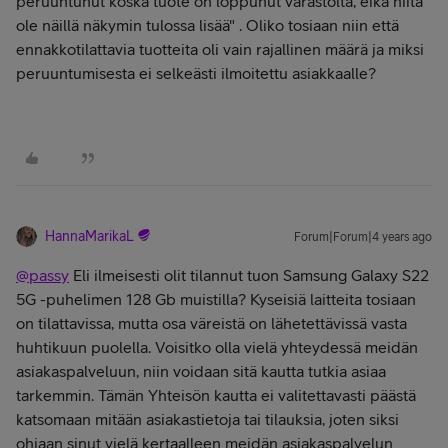
peruuntunut koska tuote on loppunut varastolta, eikä niitä
ole näillä näkymin tulossa lisää" . Oliko tosiaan niin että
ennakkotilattavia tuotteita oli vain rajallinen määrä ja miksi
peruuntumisesta ei selkeästi ilmoitettu asiakkaalle?
HannaMarikaL
Forum|Forum|4 years ago
@passy
Eli ilmeisesti olit tilannut tuon Samsung Galaxy S22
5G -puhelimen 128 Gb muistilla? Kyseisiä laitteita tosiaan
on tilattavissa, mutta osa väreistä on lähetettävissä vasta
huhtikuun puolella. Voisitko olla vielä yhteydessä meidän
asiakaspalveluun, niin voidaan sitä kautta tutkia asiaa
tarkemmin. Tämän Yhteisön kautta ei valitettavasti päästä
katsomaan mitään asiakastietoja tai tilauksia, joten siksi
ohjaan sinut vielä kertaalleen meidän asiakaspalvelun