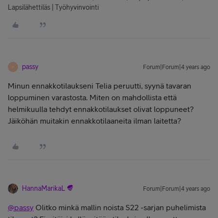
Lapsilähettiläs | Työhyvinvointi
passy
Forum|Forum|4 years ago
P
Minun ennakkotilaukseni Telia peruutti, syynä tavaran
loppuminen varastosta. Miten on mahdollista että
helmikuulla tehdyt ennakkotilaukset olivat loppuneet?
Jäiköhän muitakin ennakkotilaaneita ilman laitetta?
HannaMarikaL
Forum|Forum|4 years ago
@passy
Olitko minkä mallin noista S22 -sarjan puhelimista