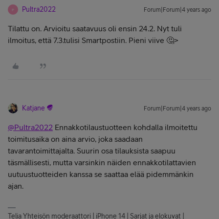
Pultra2022
Forum|Forum|4 years ago
P
Tilattu on. Arvioitu saatavuus oli ensin 24.2. Nyt tuli
ilmoitus, että 7.3.tulisi Smartpostiin. Pieni viive 🤔>
Katjane
Forum|Forum|4 years ago
@Pultra2022
Ennakkotilaustuotteen kohdalla ilmoitettu
toimitusaika on aina arvio, joka saadaan
tavarantoimittajalta. Suurin osa tilauksista saapuu
täsmällisesti, mutta varsinkin näiden ennakkotilattavien
uutuustuotteiden kanssa se saattaa elää pidemmänkin
ajan.
Telia Yhteisön moderaattori | iPhone 14 | Sarjat ja elokuvat |