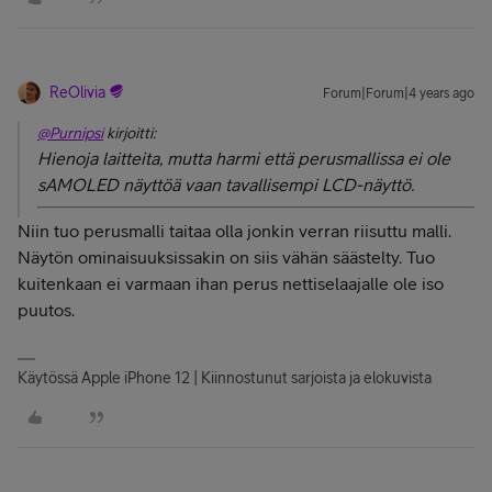
ReOlivia
Forum|Forum|4 years ago
@Purnipsi
kirjoitti:
Hienoja laitteita, mutta harmi että perusmallissa ei ole
sAMOLED näyttöä vaan tavallisempi LCD-näyttö.
Niin tuo perusmalli taitaa olla jonkin verran riisuttu malli.
Näytön ominaisuuksissakin on siis vähän säästelty. Tuo
kuitenkaan ei varmaan ihan perus nettiselaajalle ole iso
puutos.
Käytössä Apple iPhone 12 | Kiinnostunut sarjoista ja elokuvista