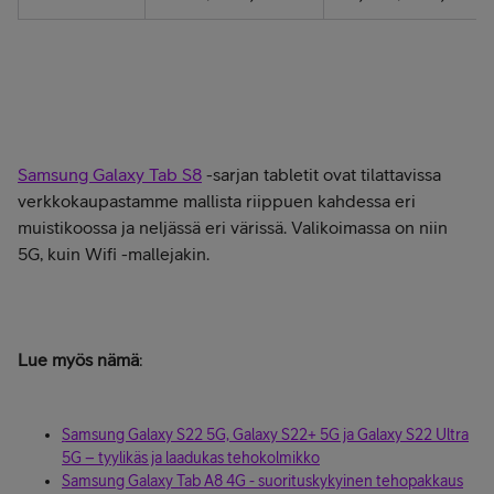
Samsung Galaxy Tab S8
-sarjan tabletit ovat tilattavissa
verkkokaupastamme mallista riippuen kahdessa eri
muistikoossa ja neljässä eri värissä. Valikoimassa on niin
5G, kuin Wifi -mallejakin.
Lue myös nämä
:
Samsung Galaxy S22 5G, Galaxy S22+ 5G ja Galaxy S22 Ultra
5G – tyylikäs ja laadukas tehokolmikko
Samsung Galaxy Tab A8 4G - suorituskykyinen tehopakkaus