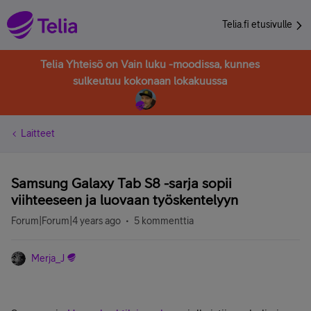
Telia.fi etusivulle
Telia Yhteisö on Vain luku -moodissa, kunnes
sulkeutuu kokonaan lokakuussa
Laitteet
Samsung Galaxy Tab S8 -sarja sopii
viihteeseen ja luovaan työskentelyyn
Forum|Forum|4 years ago
5 kommenttia
Merja_J