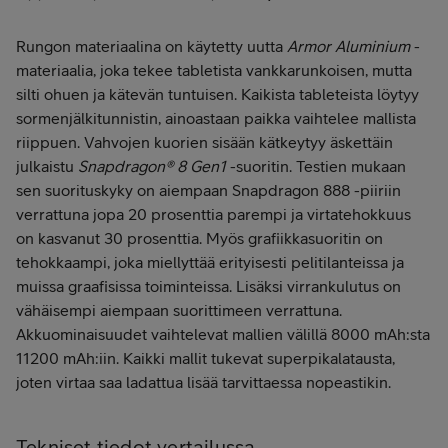
Rungon materiaalina on käytetty uutta
Armor Aluminium
-
materiaalia, joka tekee tabletista vankkarunkoisen, mutta
silti ohuen ja kätevän tuntuisen. Kaikista tableteista löytyy
sormenjälkitunnistin, ainoastaan paikka vaihtelee mallista
riippuen. Vahvojen kuorien sisään kätkeytyy äskettäin
julkaistu
Snapdragon® 8 Gen1
-suoritin. Testien mukaan
sen suorituskyky on aiempaan Snapdragon 888 -piiriin
verrattuna jopa 20 prosenttia parempi ja virtatehokkuus
on kasvanut 30 prosenttia. Myös grafiikkasuoritin on
tehokkaampi, joka miellyttää erityisesti pelitilanteissa ja
muissa graafisissa toiminteissa. Lisäksi virrankulutus on
vähäisempi aiempaan suorittimeen verrattuna.
Akkuominaisuudet vaihtelevat mallien välillä 8000 mAh:sta
11200 mAh:iin. Kaikki mallit tukevat superpikalatausta,
joten virtaa saa ladattua lisää tarvittaessa nopeastikin.
Tekniset tiedot vertailussa