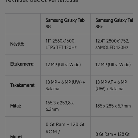
Samsung Galaxy Tab
Samsung Galaxy Tab
S8
S8+
11”, 2560x1600,
12,4”, 2800x1752,
Näyttö
:
LTPS TFT 120Hz
sAMOLED 120Hz
Etukamera
:
12 MP (Ultra Wide)
12 MP (Ultra Wide)
13 MP + 6 MP (UW) +
13 MP AF + 6 MP
Takakamerat
:
Salama
(UW) + Salama
165,3 x 253,8 x
Mitat
:
185 x 285 x 5,7mm
6,3mm
8 Gt Ram + 128 Gt
ROM /
8 Gt Ram + 128 Gt
Muisti
: