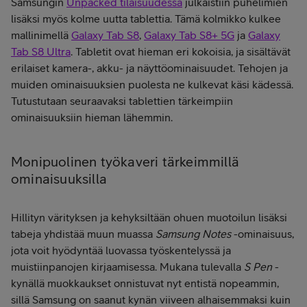
Samsungin
Unpacked tilaisuudessa
julkaistiin puhelimien
lisäksi myös kolme uutta tablettia. Tämä kolmikko kulkee
mallinimellä
Galaxy Tab S8
,
Galaxy Tab S8+ 5G
ja
Galaxy
Tab S8 Ultra
. Tabletit ovat hieman eri kokoisia, ja sisältävät
erilaiset kamera-, akku- ja näyttöominaisuudet. Tehojen ja
muiden ominaisuuksien puolesta ne kulkevat käsi kädessä.
Tutustutaan seuraavaksi tablettien tärkeimpiin
ominaisuuksiin hieman lähemmin.
Monipuolinen työkaveri tärkeimmillä
ominaisuuksilla
Hillityn värityksen ja kehyksiltään ohuen muotoilun lisäksi
tabeja yhdistää muun muassa
Samsung Notes
-ominaisuus,
jota voit hyödyntää luovassa työskentelyssä ja
muistiinpanojen kirjaamisessa. Mukana tulevalla
S Pen
-
kynällä muokkaukset onnistuvat nyt entistä nopeammin,
sillä Samsung on saanut kynän viiveen alhaisemmaksi kuin