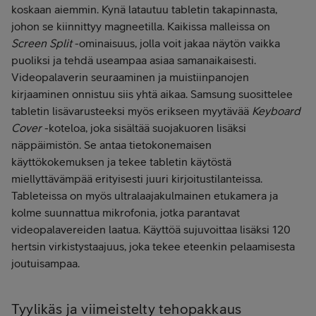
koskaan aiemmin. Kynä latautuu tabletin takapinnasta,
johon se kiinnittyy magneetilla. Kaikissa malleissa on
Screen Split
-ominaisuus, jolla voit jakaa näytön vaikka
puoliksi ja tehdä useampaa asiaa samanaikaisesti.
Videopalaverin seuraaminen ja muistiinpanojen
kirjaaminen onnistuu siis yhtä aikaa. Samsung suosittelee
tabletin lisävarusteeksi myös erikseen myytävää
Keyboard
Cover
-koteloa, joka sisältää suojakuoren lisäksi
näppäimistön. Se antaa tietokonemaisen
käyttökokemuksen ja tekee tabletin käytöstä
miellyttävämpää erityisesti juuri kirjoitustilanteissa.
Tableteissa on myös ultralaajakulmainen etukamera ja
kolme suunnattua mikrofonia, jotka parantavat
videopalavereiden laatua. Käyttöä sujuvoittaa lisäksi 120
hertsin virkistystaajuus, joka tekee eteenkin pelaamisesta
joutuisampaa.
Tyylikäs ja viimeistelty tehopakkaus