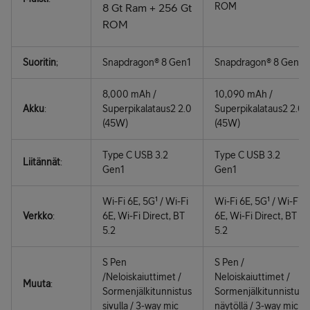
ROM
8 Gt Ram + 256 Gt
ROM
Suoritin
;
Snapdragon® 8 Gen1
Snapdragon® 8 Gen1
8,000 mAh /
10,090 mAh /
Akku
:
Superpikalataus2 2.0
Superpikalataus2 2.0
(45W)
(45W)
Type C USB 3.2
Type C USB 3.2
Liitännät
:
Gen1
Gen1
Wi-Fi 6E, 5G¹ / Wi-Fi
Wi-Fi 6E, 5G¹ / Wi-Fi
Verkko
:
6E, Wi-Fi Direct, BT
6E, Wi-Fi Direct, BT
5.2
5.2
S Pen
S Pen /
/Neloiskaiuttimet /
Neloiskaiuttimet /
Muuta
:
Sormenjälkitunnistus
Sormenjälkitunnistus
sivulla / 3-way mic
näytöllä / 3-way mic