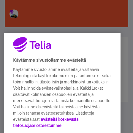
Älä jää paitsi – osallistu ja voita!
Tilaa Telian uutiskirje ja olet mukana arvonnassa.
Käytämme sivustollamme evästeitä
Samalla saat parhaat asiakasedut suoraan
Käytämme sivustollamme evästeitä ja vastaavia
sähköpostiisi.
teknologioita käyttökokemuksen parantamiseksi sekä
toiminnallisiin, tilastollisiin ja markkinointitarkoituksiin.
Voit hallinnoida evästevalintojasi alla. Kaikki luokat
Tilaa nyt
sisältävät kolmansien osapuolien evästeitä ja
merkitsevät tietojen siirtämistä kolmansille osapuolille.
Voit hallinnoida evästeitä tai poistaa ne käytöstä
milloin tahansa evästeasetuksissa. Lisätietoja
evästeistä saat
evästeitä koskevasta
tietosuojaselosteestamme.