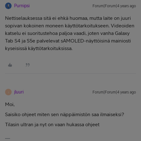
Purnipsi
Forum|Forum|4 years ago
Nettiselauksessa sitä ei ehkä huomaa, mutta laite on juuri
sopivan kokoinen moneen käyttötarkoitukseen. Videoiden
katselu ei suoritustehoa paljoa vaadi, joten vanha Galaxy
Tab S4 ja S5e palvelevat sAMOLED-näyttöisinä mainiosti
kyseisissä käyttötarkoituksissa.
jluuri
Forum|Forum|4 years ago
J
Moi,
Saisiko ohjeet miten sen näppäimistön saa ilmaiseksi?
Tilasin ultran ja nyt on vaan hukassa ohjeet