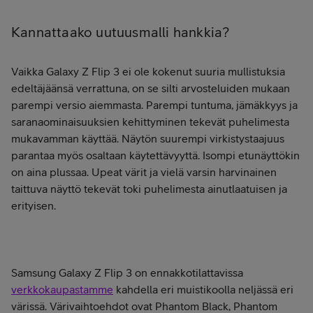
Kannattaako uutuusmalli hankkia?
Vaikka Galaxy Z Flip 3 ei ole kokenut suuria mullistuksia
edeltäjäänsä verrattuna, on se silti arvosteluiden mukaan
parempi versio aiemmasta. Parempi tuntuma, jämäkkyys ja
saranaominaisuuksien kehittyminen tekevät puhelimesta
mukavamman käyttää. Näytön suurempi virkistystaajuus
parantaa myös osaltaan käytettävyyttä. Isompi etunäyttökin
on aina plussaa. Upeat värit ja vielä varsin harvinainen
taittuva näyttö tekevät toki puhelimesta ainutlaatuisen ja
erityisen.
Samsung Galaxy Z Flip 3 on ennakkotilattavissa
verkkokaupastamme
kahdella eri muistikoolla neljässä eri
värissä. Värivaihtoehdot ovat Phantom Black, Phantom