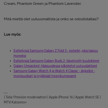
Cream, Phantom Green ja Phantom Lavender.
Mitä mieltä olet uutuusmallista ja onko se ostoslistallasi?
Lue myös
:
Esittelyssä Samsung Galaxy Z Fold 3 - puhelin, joka taipuu
moneksi
Esittelyssä Samsung Galaxy Buds 2 -bluetooth-kuulokkeet
Galaxy Unpacked -tilaisuudessa julkistetut uutuuslaitteet
Samsung Galaxy Watch 4 ja Watch 4 Classic - älykellot -
monipuoliset ja tyylikkäät treenikumppanit
| Telia Yhteisön moderaattori | Apple iPhone 16 | Apple Watch SE |
MTV Katsomo+