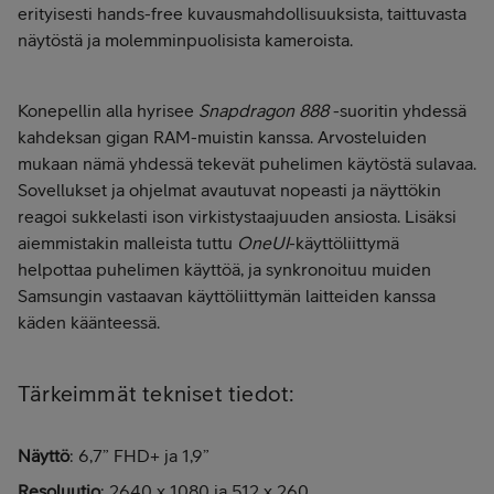
erityisesti hands-free kuvausmahdollisuuksista, taittuvasta
näytöstä ja molemminpuolisista kameroista.
Konepellin alla hyrisee
Snapdragon 888
-suoritin yhdessä
kahdeksan gigan RAM-muistin kanssa. Arvosteluiden
mukaan nämä yhdessä tekevät puhelimen käytöstä sulavaa.
Sovellukset ja ohjelmat avautuvat nopeasti ja näyttökin
reagoi sukkelasti ison virkistystaajuuden ansiosta. Lisäksi
aiemmistakin malleista tuttu
OneUI
-käyttöliittymä
helpottaa puhelimen käyttöä, ja synkronoituu muiden
Samsungin vastaavan käyttöliittymän laitteiden kanssa
käden käänteessä.
Tärkeimmät tekniset tiedot:
Näyttö
: 6,7” FHD+ ja 1,9”
Resoluutio
: 2640 x 1080 ja 512 x 260