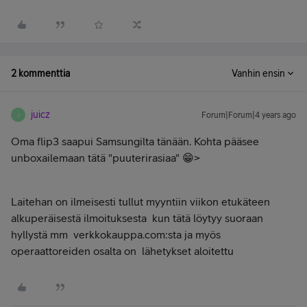
2 kommenttia
Vanhin ensin
juicz
Forum|Forum|4 years ago
J
Oma flip3 saapui Samsungilta tänään. Kohta pääsee
unboxailemaan tätä "puuterirasiaa" 😁>
Laitehan on ilmeisesti tullut myyntiin viikon etukäteen
alkuperäisestä ilmoituksesta kun tätä löytyy suoraan
hyllystä mm verkkokauppa.com:sta ja myös
operaattoreiden osalta on lähetykset aloitettu