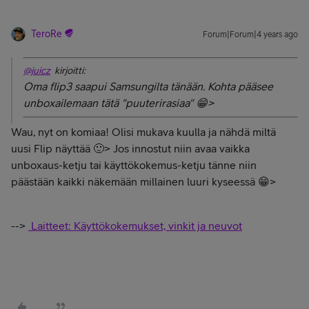
TeroRe
Forum|Forum|4 years ago
@juicz
kirjoitti:
Oma flip3 saapui Samsungilta tänään. Kohta pääsee
unboxailemaan tätä "puuterirasiaa" 😁>
Wau, nyt on komiaa! Olisi mukava kuulla ja nähdä miltä
uusi Flip näyttää 🙂> Jos innostut niin avaa vaikka
unboxaus-ketju tai käyttökokemus-ketju tänne niin
päästään kaikki näkemään millainen luuri kyseessä 😁>
-->
Laitteet: Käyttökokemukset, vinkit ja neuvot