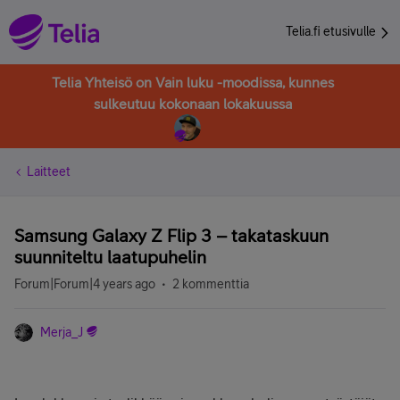
Telia.fi etusivulle
Telia Yhteisö on Vain luku -moodissa, kunnes
sulkeutuu kokonaan lokakuussa
Laitteet
Samsung Galaxy Z Flip 3 – takataskuun
suunniteltu laatupuhelin
Forum|Forum|4 years ago
2 kommenttia
Merja_J