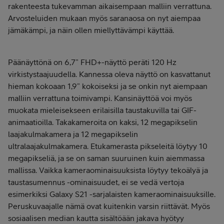
rakenteesta tukevamman aikaisempaan malliin verrattuna.
Arvosteluiden mukaan myös saranaosa on nyt aiempaa
jämäkämpi, ja näin ollen miellyttävämpi käyttää.
Päänäyttönä on 6,7” FHD+-näyttö peräti 120 Hz
virkistystaajuudella. Kannessa oleva näyttö on kasvattanut
hieman kokoaan 1,9” kokoiseksi ja se onkin nyt aiempaan
malliin verrattuna toimivampi. Kansinäyttöä voi myös
muokata mieleisekseen erilaisilla taustakuvilla tai GIF-
animaatioilla. Takakameroita on kaksi, 12 megapikselin
laajakulmakamera ja 12 megapikselin
ultralaajakulmakamera. Etukamerasta pikseleitä löytyy 10
megapikseliä, ja se on saman suuruinen kuin aiemmassa
mallissa. Vaikka kameraominaisuuksista löytyy tekoälyä ja
taustasumennus -ominaisuudet, ei se vedä vertoja
esimerkiksi Galaxy S21 -sarjalaisten kameraominaisuuksille.
Peruskuvaajalle nämä ovat kuitenkin varsin riittävät. Myös
sosiaalisen median kautta sisältöään jakava hyötyy