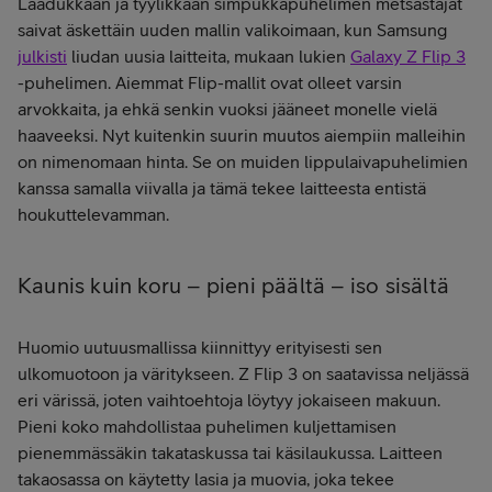
Laadukkaan ja tyylikkään simpukkapuhelimen metsästäjät
saivat äskettäin uuden mallin valikoimaan, kun Samsung
julkisti
liudan uusia laitteita, mukaan lukien
Galaxy Z Flip 3
-puhelimen. Aiemmat Flip-mallit ovat olleet varsin
arvokkaita, ja ehkä senkin vuoksi jääneet monelle vielä
haaveeksi. Nyt kuitenkin suurin muutos aiempiin malleihin
on nimenomaan hinta. Se on muiden lippulaivapuhelimien
kanssa samalla viivalla ja tämä tekee laitteesta entistä
houkuttelevamman.
Kaunis kuin koru – pieni päältä – iso sisältä
Huomio uutuusmallissa kiinnittyy erityisesti sen
ulkomuotoon ja väritykseen. Z Flip 3 on saatavissa neljässä
eri värissä, joten vaihtoehtoja löytyy jokaiseen makuun.
Pieni koko mahdollistaa puhelimen kuljettamisen
pienemmässäkin takataskussa tai käsilaukussa. Laitteen
takaosassa on käytetty lasia ja muovia, joka tekee