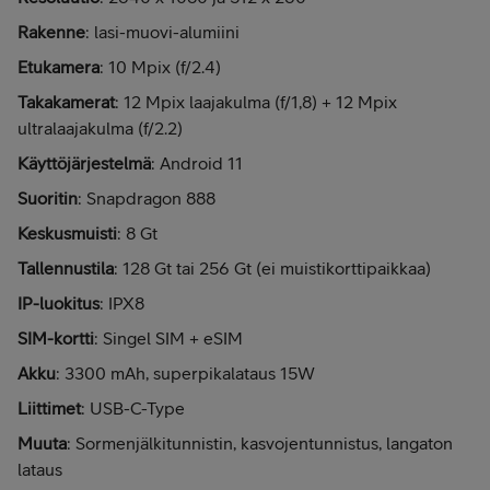
Rakenne
: lasi-muovi-alumiini
Etukamera
: 10 Mpix (f/2.4)
Takakamerat
: 12 Mpix laajakulma (f/1,8) + 12 Mpix
ultralaajakulma (f/2.2)
Käyttöjärjestelmä
: Android 11
Suoritin
: Snapdragon 888
Keskusmuisti
: 8 Gt
Tallennustila
: 128 Gt tai 256 Gt (ei muistikorttipaikkaa)
IP-luokitus
: IPX8
SIM-kortti
: Singel SIM + eSIM
Akku
: 3300 mAh, superpikalataus 15W
Liittimet
: USB-C-Type
Muuta
: Sormenjälkitunnistin, kasvojentunnistus, langaton
lataus