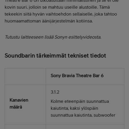
Theatre Bar 6 on ulkoasultaan minimalistinen ja se ei ole
kovin suuri, jolloin se mahtuu useille alustoille. Tämä
tekeekin siitä hyvän vaihtoehdon sellaiselle, joka tahtoo
huomaamattoman äänijärjestelmän kotiinsa.
Tutustu laitteeseen lisää Sonyn esittelyvideosta.
Soundbarin tärkeimmät tekniset tiedot
Sony Bravia Theatre Bar 6
3.1.2
Kanavien
Kolme eteenpäin suunnattua
määrä
kaiutinta, kaksi ylöspäin
suunnattua kaiutinta, subwoofer