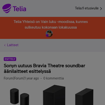
Telia.fi etusivulle
Telia Yhteisö on Vain luku -moodissa, kunnes
sulkeutuu kokonaan lokakuussa
Laitteet
ESITTELY
Sonyn uutuus Bravia Theatre soundbar
äänilaitteet esittelyssä
Forum|Forum|1 year ago
0 kommenttia