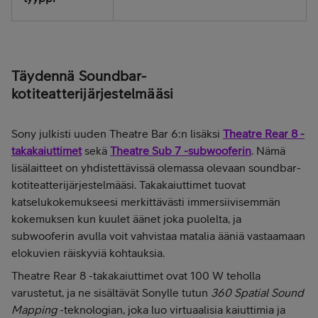
Täydennä Soundbar-
kotiteatterijärjestelmääsi
Sony julkisti uuden Theatre Bar 6:n lisäksi
Theatre Rear 8
-
takakaiuttimet
sekä
Theatre Sub 7
-subwooferin
. Nämä
lisälaitteet on yhdistettävissä olemassa olevaan soundbar-
kotiteatterijärjestelmääsi. Takakaiuttimet tuovat
katselukokemukseesi merkittävästi immersiivisemmän
kokemuksen kun kuulet äänet joka puolelta, ja
subwooferin avulla voit vahvistaa matalia ääniä vastaamaan
elokuvien räiskyviä kohtauksia.
Theatre Rear 8 -takakaiuttimet ovat 100 W teholla
varustetut, ja ne sisältävät Sonylle tutun
360 Spatial Sound
Mapping
-teknologian, joka luo virtuaalisia kaiuttimia ja