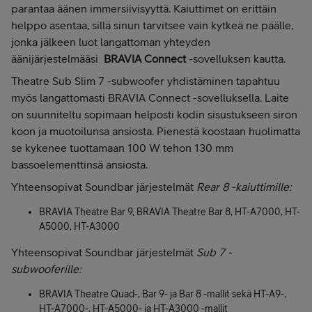
parantaa äänen immersiivisyyttä. Kaiuttimet on erittäin
helppo asentaa, sillä sinun tarvitsee vain kytkeä ne päälle,
jonka jälkeen luot langattoman yhteyden
äänijärjestelmääsi
BRAVIA Connect
-sovelluksen kautta.
Theatre Sub Slim 7 -subwoofer yhdistäminen tapahtuu
myös langattomasti BRAVIA Connect -sovelluksella. Laite
on suunniteltu sopimaan helposti kodin sisustukseen siron
koon ja muotoilunsa ansiosta. Pienestä koostaan huolimatta
se kykenee tuottamaan 100 W tehon 130 mm
bassoelementtinsä ansiosta.
Yhteensopivat Soundbar järjestelmät
Rear 8 -kaiuttimille:
BRAVIA Theatre Bar 9, BRAVIA Theatre Bar 8, HT-A7000, HT-
A5000, HT-A3000
Yhteensopivat Soundbar järjestelmät
Sub 7 -
subwooferille:
BRAVIA Theatre Quad-, Bar 9- ja Bar 8 -mallit sekä HT-A9-,
HT-A7000-, HT-A5000- ja HT-A3000 -mallit