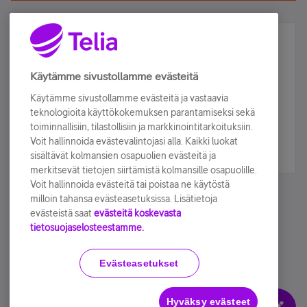
Älä jää paitsi – osallistu ja voita!
Tilaa Telian uutiskirje ja olet mukana arvonnassa.
Käytämme sivustollamme evästeitä
Samalla saat parhaat asiakasedut suoraan
Käytämme sivustollamme evästeitä ja vastaavia
sähköpostiisi.
teknologioita käyttökokemuksen parantamiseksi sekä
toiminnallisiin, tilastollisiin ja markkinointitarkoituksiin.
Voit hallinnoida evästevalintojasi alla. Kaikki luokat
Tilaa nyt
sisältävät kolmansien osapuolien evästeitä ja
merkitsevät tietojen siirtämistä kolmansille osapuolille.
Voit hallinnoida evästeitä tai poistaa ne käytöstä
milloin tahansa evästeasetuksissa. Lisätietoja
evästeistä saat
evästeitä koskevasta
tietosuojaselosteestamme.
Käyttöehdot
Accessibility statement
Evästeasetukset
Hyväksy evästeet