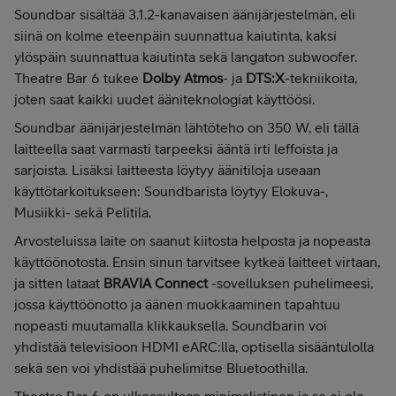
Soundbar sisältää 3.1.2-kanavaisen äänijärjestelmän, eli
siinä on kolme eteenpäin suunnattua kaiutinta, kaksi
ylöspäin suunnattua kaiutinta sekä langaton subwoofer.
Theatre Bar 6 tukee
Dolby Atmos
- ja
DTS:X
-tekniikoita,
joten saat kaikki uudet ääniteknologiat käyttöösi.
Soundbar äänijärjestelmän lähtöteho on 350 W, eli tällä
laitteella saat varmasti tarpeeksi ääntä irti leffoista ja
sarjoista. Lisäksi laitteesta löytyy äänitiloja useaan
käyttötarkoitukseen: Soundbarista löytyy Elokuva-,
Musiikki- sekä Pelitila.
Arvosteluissa laite on saanut kiitosta helposta ja nopeasta
käyttöönotosta. Ensin sinun tarvitsee kytkeä laitteet virtaan,
ja sitten lataat
BRAVIA Connect
-sovelluksen puhelimeesi,
jossa käyttöönotto ja äänen muokkaaminen tapahtuu
nopeasti muutamalla klikkauksella. Soundbarin voi
yhdistää televisioon HDMI eARC:lla, optisella sisääntulolla
sekä sen voi yhdistää puhelimitse Bluetoothilla.