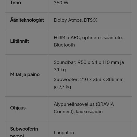
Teho
350 W
Ääniteknologiat
Dolby Atmos, DTS:X
HDMI eARC, optinen sisääntulo,
Liitännät
Bluetooth
Soundbar: 950 x 64 x 110 mm ja
3,1 kg
Mitat ja paino
Subwoofer: 210 x 388 x 388 mm
ja 7,7 kg
Älypuhelinsovellus (BRAVIA
Ohjaus
Connect), kaukosäädin
Subwooferin
Langaton
tyyppi