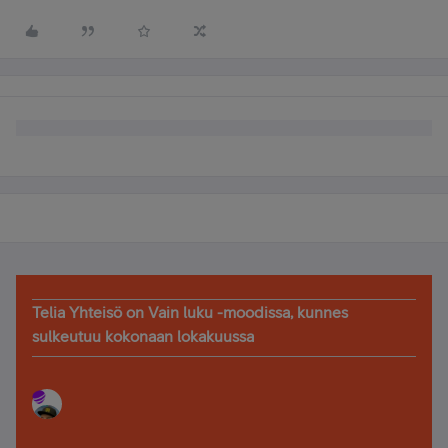
Telia Yhteisö on Vain luku -moodissa, kunnes
sulkeutuu kokonaan lokakuussa