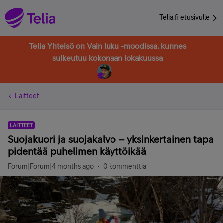
Telia.fi etusivulle
Telia Yhteisö on Vain luku -moodissa, kunnes
sulkeutuu kokonaan lokakuussa
Laitteet
LAITTEET
Suojakuori ja suojakalvo – yksinkertainen tapa
pidentää puhelimen käyttöikää
Forum|Forum|4 months ago
0 kommenttia