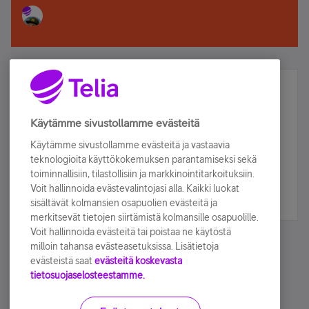
Älä jää paitsi – osallistu ja voita!
Tilaa Telian uutiskirje ja olet mukana arvonnassa.
Käytämme sivustollamme evästeitä
Samalla saat parhaat asiakasedut suoraan
Käytämme sivustollamme evästeitä ja vastaavia
sähköpostiisi.
teknologioita käyttökokemuksen parantamiseksi sekä
toiminnallisiin, tilastollisiin ja markkinointitarkoituksiin.
Voit hallinnoida evästevalintojasi alla. Kaikki luokat
Tilaa nyt
sisältävät kolmansien osapuolien evästeitä ja
merkitsevät tietojen siirtämistä kolmansille osapuolille.
Voit hallinnoida evästeitä tai poistaa ne käytöstä
milloin tahansa evästeasetuksissa. Lisätietoja
evästeistä saat
evästeitä koskevasta
tietosuojaselosteestamme.
Käyttöehdot
Accessibility statement