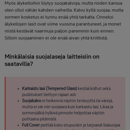
Myös älykelloihin löytyy suojakalvoja, mutta niiden kanssa
olen ollut vähän kahden vaiheilla. Kalvo kyllä suojaa, mutta
sormen kosketus ei tunnu enää yhtä tarkalta. Onneksi
älykellojen lasit ovat viime vuosina parantuneet, ja monet
niistä kestävät naarmuja paljon paremmin kuin ennen.
Silloin suojaaminen ei ole enää aivan yhtä kriittistä.
Minkälaisia suojalaseja laitteisiin on
saatavilla?
Karkaistu lasi (Tempered Glass)
kestää kolhut sekä
pudotukset tiettyyn rajaan asti
Suojakalvo
ei heikennä näytön terävyyttä tai värejä,
mutta ei ole niin suojaava kuin karkaistu lasi. Likaa ja
sormenjälkiä hylkivä pinnoite helpottaa näytön
puhtaana pitämistä.
Full Cover
peittää koko etupuolen ja tarjoavat lisäsuojaa