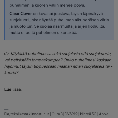
puhelimen ja kuoren väliin menee pölyä.
Clear Cover
on kova tai joustava, täysin läpinäkyvä
suojakuori, joka näyttää puhelimen alkuperäisen värin
ja muotoilun. Se suojaa naarmuilta ja arjen kolhuilta,
mutta ei peitä puhelimen ulkonäköä.
👉
Käytätkö puhelimessa sekä suojalasia että suojakuorta,
vai pelkästään jompaakumpaa? Onko puhelimesi koskaan
hajonnut täysin tippuessaan maahan ilman suojalaseja tai -
kuoria?
Lue lisää:
Pia, tekniikasta kiinnostunut | Oura 3| DV8919 | kiinteä 5G | Apple