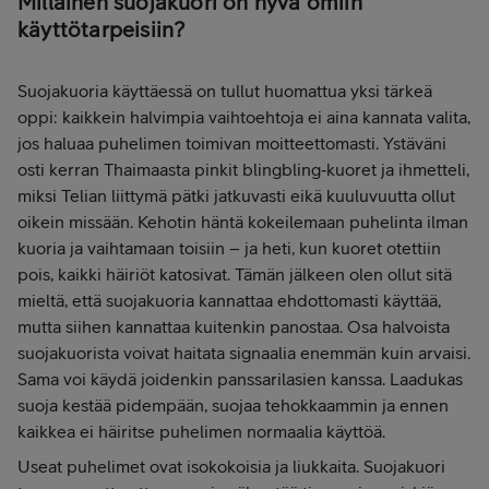
Millainen suojakuori on hyvä omiin
käyttötarpeisiin?
Suojakuoria käyttäessä on tullut huomattua yksi tärkeä
oppi: kaikkein halvimpia vaihtoehtoja ei aina kannata valita,
jos haluaa puhelimen toimivan moitteettomasti. Ystäväni
osti kerran Thaimaasta pinkit blingbling‑kuoret ja ihmetteli,
miksi Telian liittymä pätki jatkuvasti eikä kuuluvuutta ollut
oikein missään. Kehotin häntä kokeilemaan puhelinta ilman
kuoria ja vaihtamaan toisiin – ja heti, kun kuoret otettiin
pois, kaikki häiriöt katosivat. Tämän jälkeen olen ollut sitä
mieltä, että suojakuoria kannattaa ehdottomasti käyttää,
mutta siihen kannattaa kuitenkin panostaa. Osa halvoista
suojakuorista voivat haitata signaalia enemmän kuin arvaisi.
Sama voi käydä joidenkin panssarilasien kanssa. Laadukas
suoja kestää pidempään, suojaa tehokkaammin ja ennen
kaikkea ei häiritse puhelimen normaalia käyttöä.
Useat puhelimet ovat isokokoisia ja liukkaita. Suojakuori