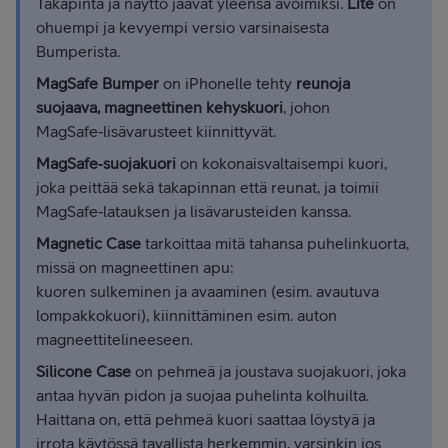
Takapinta ja näyttö jäävät yleensä avoimiksi.
Lite
on
ohuempi ja kevyempi versio varsinaisesta
Bumperista.
MagSafe Bumper
on iPhonelle tehty
reunoja
suojaava, magneettinen kehyskuori
, johon
MagSafe‑lisävarusteet kiinnittyvät.
MagSafe‑suojakuori
on kokonaisvaltaisempi kuori,
joka peittää sekä takapinnan että reunat, ja toimii
MagSafe‑latauksen ja lisävarusteiden kanssa.
Magnetic Case
tarkoittaa mitä tahansa puhelinkuorta,
missä on magneettinen apu:
kuoren sulkeminen ja avaaminen (esim. avautuva
lompakkokuori), kiinnittäminen esim. auton
magneettitelineeseen.
Silicone Case
on pehmeä ja joustava suojakuori, joka
antaa hyvän pidon ja suojaa puhelinta kolhuilta.
Haittana on, että pehmeä kuori saattaa löystyä ja
irrota käytössä tavallista herkemmin, varsinkin jos