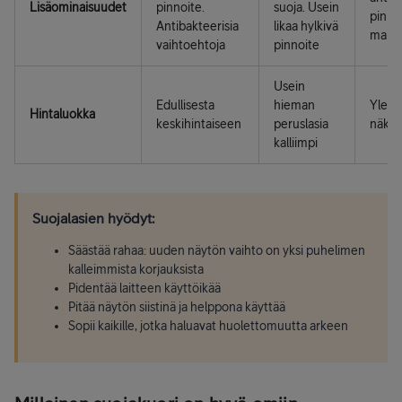
Lisäominaisuudet
pinnoite.
suoja. Usein
pinnoi
Antibakteerisia
likaa hylkivä
malle
vaihtoehtoja
pinnoite
Usein
Edullisesta
hieman
Yleens
Hintaluokka
keskihintaiseen
peruslasia
näkyv
kalliimpi
Suojalasien hyödyt:
Säästää rahaa: uuden näytön vaihto on yksi puhelimen
kalleimmista korjauksista
Pidentää laitteen käyttöikää
Pitää näytön siistinä ja helppona käyttää
Sopii kaikille, jotka haluavat huolettomuutta arkeen