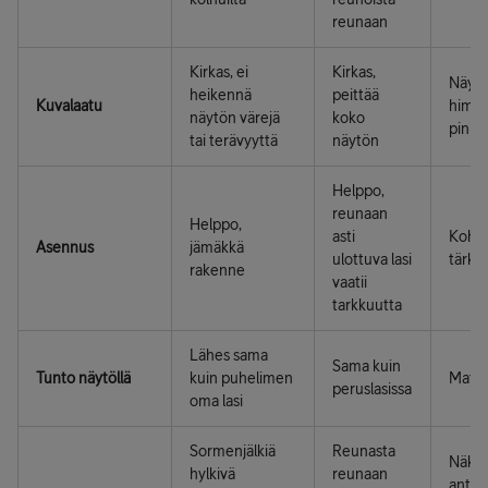
reunaan
Kirkas, ei
Kirkas,
Näytö
heikennä
peittää
Kuvalaatu
himm
näytön värejä
koko
pinnoi
tai terävyyttä
näytön
Helppo,
reunaan
Helppo,
asti
Kohdis
Asennus
jämäkkä
ulottuva lasi
tärke
rakenne
vaatii
tarkkuutta
Lähes sama
Sama kuin
Tunto näytöllä
kuin puhelimen
Matta
peruslasissa
oma lasi
Sormenjälkiä
Reunasta
Näkyv
hylkivä
reunaan
antib