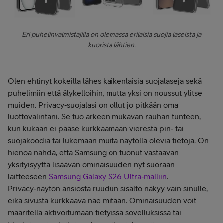
Eri puhelinvalmistajilla on olemassa erilaisia suojia laseista ja
kuorista lähtien.
Olen ehtinyt kokeilla lähes kaikenlaisia suojalaseja sekä
puhelimiin että älykelloihin, mutta yksi on noussut ylitse
muiden. Privacy‑suojalasi on ollut jo pitkään oma
luottovalintani. Se tuo arkeen mukavan rauhan tunteen,
kun kukaan ei pääse kurkkaamaan vierestä pin‑ tai
suojakoodia tai lukemaan muita näytöllä olevia tietoja. On
hienoa nähdä, että Samsung on tuonut vastaavan
yksityisyyttä lisäävän ominaisuuden nyt suoraan
laitteeseen
Samsung Galaxy S26 Ultra‑malliin
.
Privacy‑näytön ansiosta ruudun sisältö näkyy vain sinulle,
eikä sivusta kurkkaava näe mitään. Ominaisuuden voit
määritellä aktivoitumaan tietyissä sovelluksissa tai