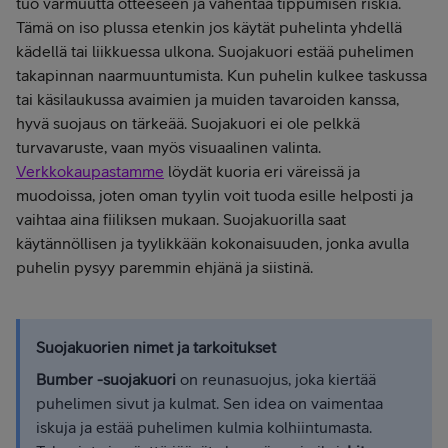
tuo varmuutta otteeseen ja vähentää tippumisen riskiä.
Tämä on iso plussa etenkin jos käytät puhelinta yhdellä
kädellä tai liikkuessa ulkona. Suojakuori estää puhelimen
takapinnan naarmuuntumista. Kun puhelin kulkee taskussa
tai käsilaukussa avaimien ja muiden tavaroiden kanssa,
hyvä suojaus on tärkeää. Suojakuori ei ole pelkkä
turvavaruste, vaan myös visuaalinen valinta.
Verkkokaupastamme
löydät kuoria eri väreissä ja
muodoissa, joten oman tyylin voit tuoda esille helposti ja
vaihtaa aina fiiliksen mukaan. Suojakuorilla saat
käytännöllisen ja tyylikkään kokonaisuuden, jonka avulla
puhelin pysyy paremmin ehjänä ja siistinä.
Suojakuorien nimet ja tarkoitukset
Bumber -suojakuori
on reunasuojus, joka kiertää
puhelimen sivut ja kulmat. Sen idea on vaimentaa
iskuja ja estää puhelimen kulmia kolhiintumasta.