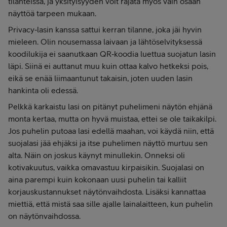
tilanteissa, ja yksityisyyden voit rajata myös vain osaan
näyttöä tarpeen mukaan.
Privacy‑lasin kanssa sattui kerran tilanne, joka jäi hyvin
mieleen. Olin nousemassa laivaan ja lähtöselvityksessä
koodilukija ei saanutkaan QR‑koodia luettua suojatun lasin
läpi. Siinä ei auttanut muu kuin ottaa kalvo hetkeksi pois,
eikä se enää liimaantunut takaisin, joten uuden lasin
hankinta oli edessä.
Pelkkä karkaistu lasi on pitänyt puhelimeni näytön ehjänä
monta kertaa, mutta on hyvä muistaa, ettei se ole taikakilpi.
Jos puhelin putoaa lasi edellä maahan, voi käydä niin, että
suojalasi jää ehjäksi ja itse puhelimen näyttö murtuu sen
alta. Näin on joskus käynyt minullekin. Onneksi oli
kotivakuutus, vaikka omavastuu kirpaisikin. Suojalasi on
aina parempi kuin kokonaan uusi puhelin tai kalliit
korjauskustannukset näytönvaihdosta. Lisäksi kannattaa
miettiä, että mistä saa sille ajalle lainalaitteen, kun puhelin
on näytönvaihdossa.