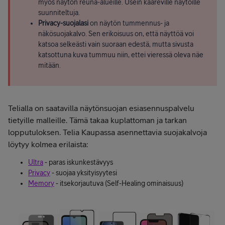
myös näytön reuna-alueille. Usein kaareville näytöille
suunniteltuja.
Privacy-suojalasi
on näytön tummennus- ja
näkösuojakalvo. Sen erikoisuus on, että näyttöä voi
katsoa selkeästi vain suoraan edestä, mutta sivusta
katsottuna kuva tummuu niin, ettei vieressä oleva näe
mitään.
Telialla on saatavilla näytönsuojan esiasennuspalvelu
tietyille malleille. Tämä takaa kuplattoman ja tarkan
lopputuloksen. Telia Kaupassa asennettavia suojakalvoja
löytyy kolmea erilaista:
Ultra
- paras iskunkestävyys
Privacy
- suojaa yksityisyytesi
Memory
- itsekorjautuva (Self-Healing ominaisuus)