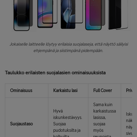
Jokaiselle laitteelle löytyy erilaisia suojalaseja, että näyttö säilyisi
ehjempänä ja siistimpänä pidempään.
Taulukko erilaisten suojalasien ominaisuuksista
Ominaisuus
Karkaistu lasi
Full Cover
Priva
Sama kuin
Hyvä
karkaistussa
Iskun
iskunkestävyys.
lasissa,
näkyv
Suojaustaso
Suojaa
suojaa
näytö
pudotuksilta ja
myös
sivust
kolhuilta
reunoista