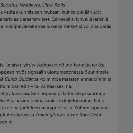
Suoritus, Kestävyys, Ultra, Retki
 valita akun tila sen mukaan, kuinka pitkään aiot
a tarkkaa dataa tarvitset. Esimerkiksi lyhyellä lenkillä
a monipäiväisellä vaelluksella Retki-tila voi olla paras
. Ilmaiset, yksityiskohtaiset offline-kartat ja tarkka
oppaan myös signaalin ulottumattomissa. Suunnittele
nnä
Climb Guidance
-toimintoa maaston ennakointiin ja
tuimmat reitit – tai välttääksesi ne.
ehittyy kanssasi. Sen nopeampi laitteisto ja suurempi
tykset ja uusien ominaisuuksien käyttöönoton. Kello
a tukee harjoitteluasi monipuolisesti. Yhteensopivuus
a, kuten
Strava
ja
TrainingPeaks
, tekee Race 2:sta
eeniin.