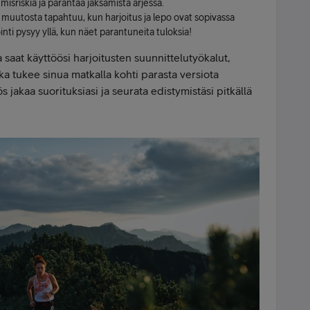
sriskiä ja parantaa jaksamista arjessa.
muutosta tapahtuu, kun harjoitus ja lepo ovat sopivassa
ti pysyy yllä, kun näet parantuneita tuloksia!
 saat käyttöösi harjoitusten suunnittelutyökalut,
a tukee sinua matkalla kohti parasta versiota
s jakaa suorituksiasi ja seurata edistymistäsi pitkällä