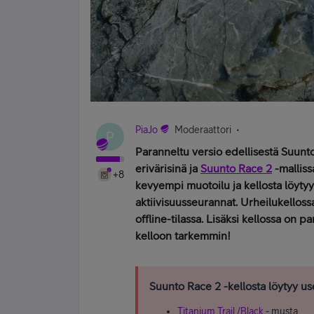
PiaJo
Moderaattori
P
Paranneltu versio edellisestä Suunto
erivärisinä ja
Suunto Race 2
-malliss
+8
kevyempi muotoilu ja kellosta löyty
aktiivisuusseurannat. Urheilukellossa 
offline-tilassa. Lisäksi kellossa on 
kelloon tarkemmin!
Suunto Race 2 -kellosta löytyy us
Titanium Trail /Black
- musta