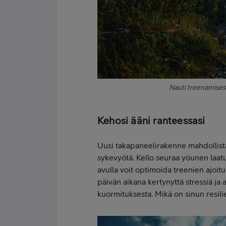
Nauti treenamisest
Kehosi ääni ranteessasi
Uusi takapaneelirakenne mahdollist
sykevyötä. Kello seuraa yöunen laatu
avulla voit optimoida treenien ajoit
päivän aikana kertynyttä stressiä ja 
kuormituksesta. Mikä on sinun resili