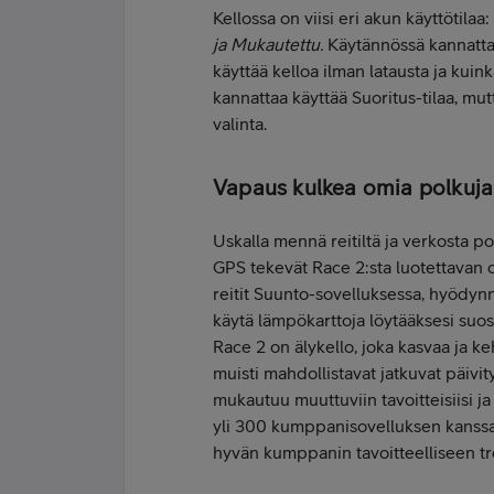
Kellossa on viisi eri akun käyttötilaa:
ja Mukautettu.
Käytännössä kannattaa
käyttää kelloa ilman latausta ja kuink
kannattaa käyttää Suoritus-tilaa, mutt
valinta.
Vapaus kulkea omia polkuja
Uskalla mennä reitiltä ja verkosta pois
GPS tekevät Race 2:sta luotettavan 
reitit Suunto-sovelluksessa, hyödy
käytä lämpökarttoja löytääksesi suosi
Race 2 on älykello, joka kasvaa ja k
muisti mahdollistavat jatkuvat päivi
mukautuu muuttuviin tavoitteisiisi j
yli 300 kumppanisovelluksen kanss
hyvän kumppanin tavoitteelliseen tr