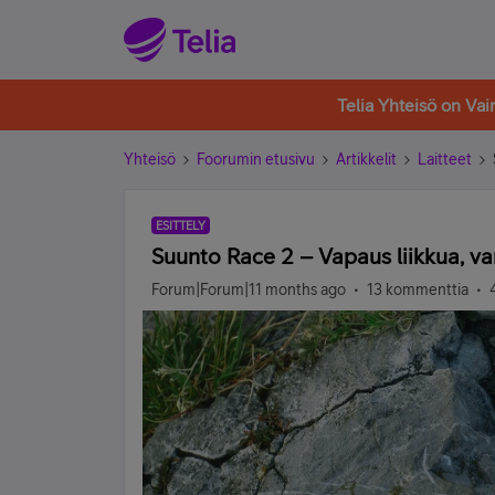
Telia Yhteisö on Va
Yhteisö
Foorumin etusivu
Artikkelit
Laitteet
ESITTELY
Suunto Race 2 – Vapaus liikkua, va
Forum|Forum|11 months ago
13 kommenttia