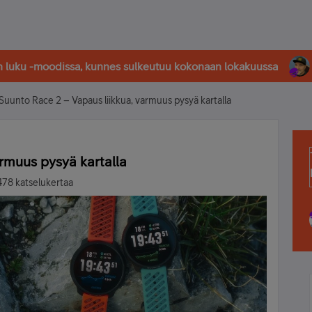
in luku -moodissa, kunnes sulkeutuu kokonaan lokakuussa
Suunto Race 2 – Vapaus liikkua, varmuus pysyä kartalla
rmuus pysyä kartalla
478 katselukertaa