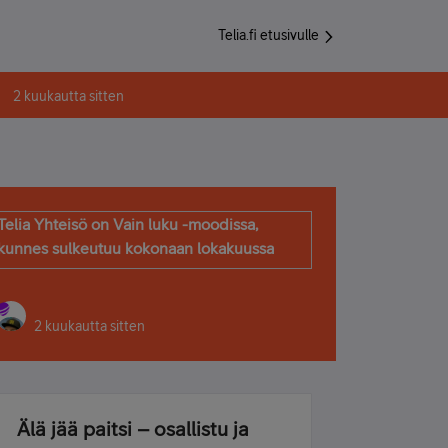
Telia.fi etusivulle
2 kuukautta sitten
Telia Yhteisö on Vain luku -moodissa,
kunnes sulkeutuu kokonaan lokakuussa
2 kuukautta sitten
Älä jää paitsi – osallistu ja