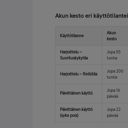
Akun kesto eri käyttötilante
Akun
Käyttötilanne
kesto
Harjoittelu –
Jopa 55
Suorituskykytila
tuntia
Jopa 200
Harjoittelu – Retkitila
tuntia
Jopa 16
Päivittäinen käyttö
päivää
Päivittäinen käyttö
Jopa 22
(syke pois)
päivää