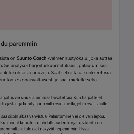
audu paremmin
sista on
Suunto Coach
-valmennustyökalu, joka auttaa
i. Se
analysoi harjoituskuormituksesi, palautumisesi
henkilökohtaisia neuvoja. Saat selkeitä ja konkreettisia
kuntoa kokonaisvaltaisesti ja saat mielelle sekä
arjoitus vie sinua lähemmäs tavoitettasi. Kun harjoittelet
 ajastasi ja kehityt juuri niillä osa-alueilla, jotka ovat sinulle
saa silloin aikaa vahvistua. Palautuminen ei ole vain lepoa,
. Kun annat kehollesi mahdollisuuden korjata, rakentaa ja
 paremmalta ja tulokset näkyvät nopeammin. Hyvä