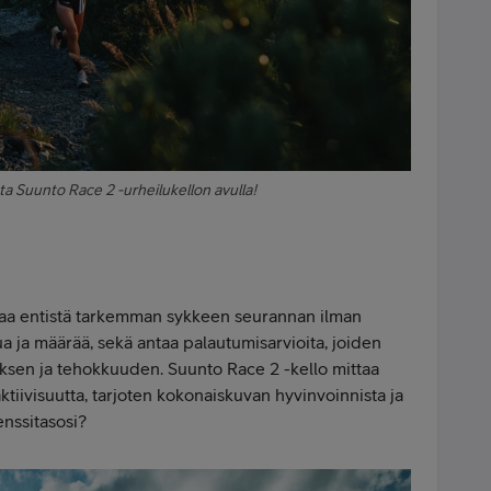
a Suunto Race 2 -urheilukellon avulla!
aa entistä tarkemman sykkeen seurannan ilman
a ja määrää, sekä antaa palautumisarvioita, joiden
uksen ja tehokkuuden. Suunto Race 2 -kello mittaa
aktiivisuutta, tarjoten kokonaiskuvan hyvinvoinnista ja
enssitasosi?