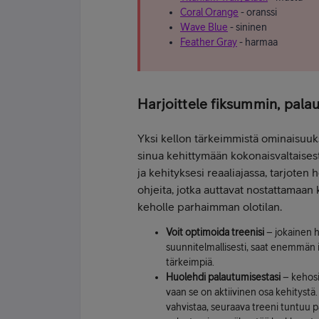
Coral Orange
- oranssi
Wave Blue
- sininen
Feather Gray
- harmaa
Harjoittele fiksummin, pal
Yksi kellon tärkeimmistä ominaisuuk
sinua kehittymään kokonaisvaltaisest
ja kehityksesi reaaliajassa, tarjoten 
ohjeita, jotka auttavat nostattamaan 
keholle parhaimman olotilan.
Voit optimoida treenisi
– jokainen h
suunnitelmallisesti, saat enemmän irti
tärkeimpiä.
Huolehdi palautumisestasi
– kehosi 
vaan se on aktiivinen osa kehitystä
vahvistaa, seuraava treeni tuntuu