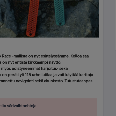
 Race -mallista on nyt esittelyssämme. Kelloa saa
a on nyt entistä kirkkaampi näyttö,
y myös edistyneemmät harjoitus- sekä
on peräti yli 115 urheilutilaa ja voit käyttää karttoja
parannettu navigointi sekä akunkesto. Tutustutaanpas
eita värivaihtoehtoja