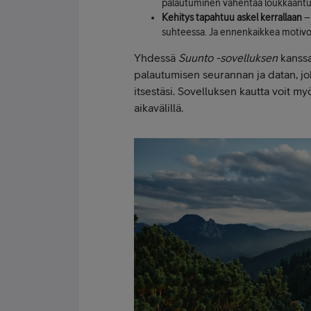
palautuminen vähentää loukkaantumi
Kehitys tapahtuu askel kerrallaan
–
suhteessa. Ja ennenkaikkea motivoin
Yhdessä
Suunto -sovelluksen
kanssa
palautumisen seurannan ja datan, jok
itsestäsi. Sovelluksen kautta voit myö
aikavälillä.