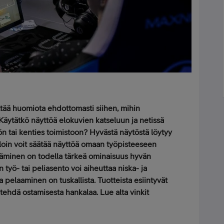
ttää huomiota ehdottomasti siihen, mihin
Käytätkö näyttöä elokuvien katseluun ja netissä
ön tai kenties toimistoon? Hyvästä näytöstä löytyy
lloin voit säätää näyttöä omaan työpisteeseen
ätäminen on todella tärkeä ominaisuus hyvän
 työ- tai peliasento voi aiheuttaa niska- ja
a pelaaminen on tuskallista. Tuotteista esiintyvät
a tehdä ostamisesta hankalaa. Lue alta vinkit