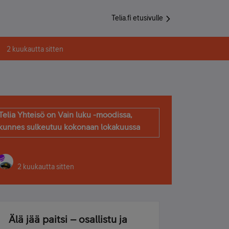
Telia.fi etusivulle
2 kuukautta sitten
Telia Yhteisö on Vain luku -moodissa,
kunnes sulkeutuu kokonaan lokakuussa
2 kuukautta sitten
Älä jää paitsi – osallistu ja