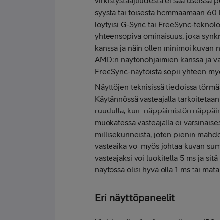
virkistystaajuudesta ei saa useissa p
syystä tai toisesta hommaamaan 60 h
löytyisi G-Sync tai FreeSync-tekno
yhteensopiva ominaisuus, joka synk
kanssa ja näin ollen minimoi kuvan 
AMD:n näytönohjaimien kanssa ja vas
FreeSync-näytöistä sopii yhteen my
Näyttöjen teknisissä tiedoissa törmä
Käytännössä vasteajalla tarkoitetaan
ruudulla, kun näppäimistön näppäimi
muokatessa vasteajalla ei varsinaise
millisekunneista, joten pienin mahd
vasteaika voi myös johtaa kuvan su
vasteajaksi voi luokitella 5 ms ja si
näytössä olisi hyvä olla 1 ms tai mat
Eri näyttöpaneelit