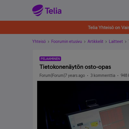
Telia Yhteisö on Va
Yhteisö
Foorumin etusivu
Artikkelit
Laitteet
PELAAMINEN
Tietokonenäytön osto-opas
Forum|Forum|7 years ago
3 kommenttia
948 