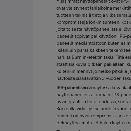
Yleisimmät näyttöpaneelit ovat IPS-
ovat yleistyneet lähiaikoina merkittä
tuotteen teknisiä tietoja vilkaisemal
kompromisseja jonkin suhteen, koska 
joita toisesta näyttöpaneelista ei löy
paneelit sopivat pelikäyttöön, IPS-p
paneelit mediantoistoon kuten esim
ikäänkuin paras kaikkeen tekemiseen
harkita Burn in-efektin takia. Tätä 
staattisia kuvia pitkään paikallaan,
kuitenkin mennyt jo melko pitkälle ja
näytöistä sisältävätkin 3 vuoden takuu
IPS-paneelisessa
näytössä kuvanlaat
näyttöpaneeleista parhain. IPS-pane
hyvin graafisia töitä tehdessä, suora
Korkealla virkistystaajuudella varus
paneeli on hyvä kompromissi, jos etsi
pelinäyttöä, mutta et halua käyttää n