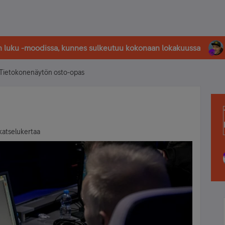
in luku -moodissa, kunnes sulkeutuu kokonaan lokakuussa
Tietokonenäytön osto-opas
katselukertaa