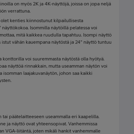
noilla on myös 2K ja 4K-näyttöjä, joissa on jopa neljä
öön verrattuna.
let kenties kiinnostunut kilpailullisesta
 näyttökokoa. Isommilla näytöillä pelatessa voi
hmottaa, mitä kaikkea ruudulla tapahtuu. Isompi näyttö
os istut vähän kauempana näytöstä ja 24" näyttö tuntuu
a konttorilla voi suuremmasta näytöstä olla hyötyä.
paa näyttöä rinnakkain, mutta useamman näytön voi
la isomman laajakuvanäytön, johon saa kaikki
ysten.
tai päätelaitteeseen useammalla eri kaapelilla.
tokone ja näyttö ovat yhteensopivat. Vanhemmissa
aan VGA-liitäntä, joten mikäli hankit vanhemmalle