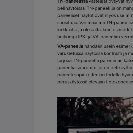
TN-paneelissa
vasteajat pysyvät hyv
pelinäytöissä. TN-paneelilla on mahd
paneeliset näytöt ovat myös useimmi
suosittuja. Värimaailma TN-paneeliss
kirkkaalta ja rikkaalta, kuin esimer
heikompi IPS- ja VA-paneeliin verra
VA-paneelia
nähdään usein esimerki
varustetussa näytössä kontrasti ja mu
tarjoaa TN-paneelia paremman katse
paneelia suurempi, joten pelikäyttö
paneeli sopii kuitenkin todella hyvi
peruskäytössä olevaan tietokoneese