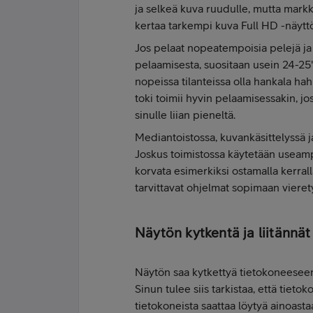
ja selkeä kuva ruudulle, mutta markki
kertaa tarkempi kuva Full HD -näytt
Jos pelaat nopeatempoisia pelejä ja o
pelaamisesta, suositaan usein 24-25"
nopeissa tilanteissa olla hankala ha
toki toimii hyvin pelaamisessakin, j
sinulle liian pieneltä.
Mediantoistossa, kuvankäsittelyssä j
Joskus toimistossa käytetään useam
korvata esimerkiksi ostamalla kerral
tarvittavat ohjelmat sopimaan vieret
Näytön kytkentä ja liitännät
Näytön saa kytkettyä tietokoneeseen 
Sinun tulee siis tarkistaa, että tie
tietokoneista saattaa löytyä ainoast