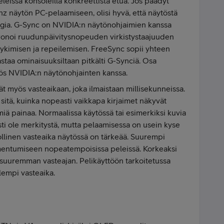
eleissä konsoleilla konkreettista etua. Jos päädyt
z näytön PC-pelaamiseen, olisi hyvä, että näytöstä
logia. G-Sync on NVIDIA:n näytönohjaimien kanssa
ronoi ruudunpäivitysnopeuden virkistystaajuuden
nykimisen ja repeilemisen. FreeSync sopii yhteen
taa ominaisuuksiltaan pitkälti G-Synciä. Osa
ös NVIDIA:n näytönohjainten kanssa.
ät myös vasteaikaan, joka ilmaistaan millisekunneissa.
 sitä, kuinka nopeasti vaikkapa kirjaimet näkyvät
ä painaa. Normaalissa käytössä tai esimerkiksi kuvia
sti ole merkitystä, mutta pelaamisessa on usein kyse
ollinen vasteaika näytössä on tärkeää. Suurempi
mentumiseen nopeatempoisissa peleissä. Korkeaksi
tä suuremman vasteajan. Pelikäyttöön tarkoitetussa
alempi vasteaika.