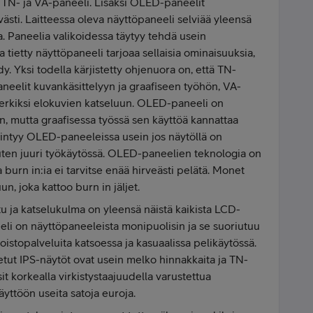
, TN- ja VA-paneeli. Lisäksi OLED-paneelit
västi. Laitteessa oleva näyttöpaneeli selviää yleensä
la. Paneelia valikoidessa täytyy tehdä usein
tietty näyttöpaneeli tarjoaa sellaisia ominaisuuksia,
dy. Yksi todella kärjistetty ohjenuora on, että TN-
aneelit kuvankäsittelyyn ja graafiseen työhön, VA-
erkiksi elokuvien katseluun. OLED-paneeli on
, mutta graafisessa työssä sen käyttöä kannattaa
esiintyy OLED-paneeleissa usein jos näytöllä on
 kuten juuri työkäytössä. OLED-paneelien teknologia on
 burn in:ia ei tarvitse enää hirveästi pelätä. Monet
n, joka kattoo burn in jäljet.
u ja katselukulma on yleensä näistä kaikista LCD-
eli on näyttöpaneeleista monipuolisin ja se suoriutuu
toistopalveluita katsoessa ja kasuaalissa pelikäytössä.
tetut IPS-näytöt ovat usein melko hinnakkaita ja TN-
t korkealla virkistystaajuudella varustettua
äyttöön useita satoja euroja.