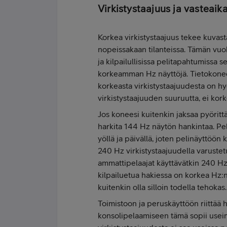
Virkistystaajuus ja vasteaik
Korkea virkistystaajuus tekee kuvas
nopeissakaan tilanteissa. Tämän vuok
ja kilpailullisissa pelitapahtumissa 
korkeamman Hz näyttöjä. Tietokoneen 
korkeasta virkistystaajuudesta on hy
virkistystaajuuden suuruutta, ei kor
Jos koneesi kuitenkin jaksaa pyörittä
harkita 144 Hz näytön hankintaa. Pel
yöllä ja päivällä, joten pelinäyttöö
240 Hz virkistystaajuudella varustet
ammattipelaajat käyttävätkin 240 Hz
kilpailuetua hakiessa on korkea Hz:n
kuitenkin olla silloin todella tehokas.
Toimistoon ja peruskäyttöön riittää 
konsolipelaamiseen tämä sopii usei