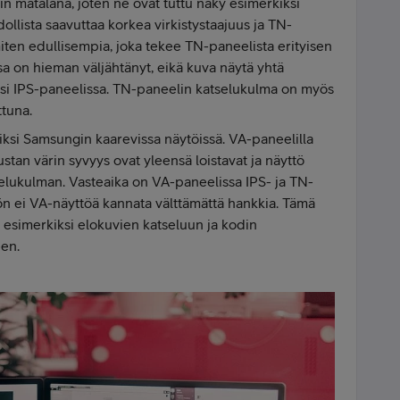
in matalana, joten ne ovat tuttu näky esimerkiksi
ollista saavuttaa korkea virkistystaajuus ja TN-
ten edullisempia, joka tekee TN-paneelista erityisen
a on hieman väljähtänyt, eikä kuva näytä yhtä
kiksi IPS-paneelissa. TN-paneelin katselukulma on myös
ttuna.
ksi Samsungin kaarevissa näytöissä. VA-paneelilla
stan värin syvyys ovat yleensä loistavat ja näyttö
lukulman. Vasteaika on VA-paneelissa IPS- ja TN-
ön ei VA-näyttöä kannata välttämättä hankkia. Tämä
n esimerkiksi elokuvien katseluun ja kodin
en.