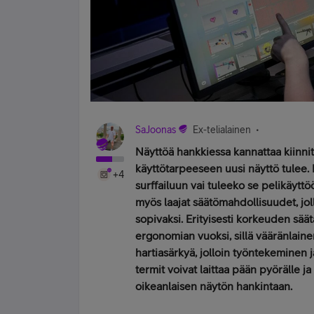
SaJoonas
Ex-telialainen
Näyttöä hankkiessa kannattaa kiinni
käyttötarpeeseen uusi näyttö tulee. 
+4
surffailuun vai tuleeko se pelikäyttö
myös laajat säätömahdollisuudet, jo
sopivaksi. Erityisesti korkeuden sä
ergonomian vuoksi, sillä vääränlainen
hartiasärkyä, jolloin työntekeminen j
termit voivat laittaa pään pyörälle j
oikeanlaisen näytön hankintaan.