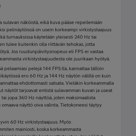
a
ta sulavan näköistä, eikä kuva pääse repeilemään
si pelinäytöissä on usein korkeampi virkistystaajuus
sekä turnauksissa käytetään yleisesti 240 Hz tai
tulee kuitenkin olla riittävän tehokas, jotta
ötyä. Jos ruudunpäivitysnopeus eli FPS ei vastaa
keammasta virkistystaajuudesta ole juurikaan hyötyä.
ä pelaamiasi pelejä 144 FPS:llä, kannattaa tällöin
ikäytössä ero 60 Hz ja 144 Hz näytön välillä on kuin
n kannattaa ehdottomasti satsata. Vieläkin korkeammalla
ut näytöt tarjoavat entistä sulavamman kuvan ja useat
 tai jopa 360 Hz näyttöä, joten maksimaalista
 omaava näyttö oiva valinta. Tietokoneesi täytyy
hyvin 60 Hz virkistystaajuus. Myös
mmiten mainiosti, koska korkeammasta