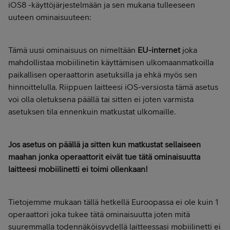
iOS8 -käyttöjärjestelmään ja sen mukana tulleeseen
uuteen ominaisuuteen:
Tämä uusi ominaisuus on nimeltään
EU-internet
joka
mahdollistaa mobiilinetin käyttämisen ulkomaanmatkoilla
paikallisen operaattorin asetuksilla ja ehkä myös sen
hinnoittelulla. Riippuen laitteesi iOS-versiosta tämä asetus
voi olla oletuksena päällä tai sitten ei joten varmista
asetuksen tila ennenkuin matkustat ulkomaille.
Jos asetus on päällä ja sitten kun matkustat sellaiseen
maahan jonka operaattorit eivät tue tätä ominaisuutta
laitteesi mobiilinetti ei toimi ollenkaan!
Tietojemme mukaan tällä hetkellä Euroopassa ei ole kuin 1
operaattori joka tukee tätä ominaisuutta joten mitä
suuremmalla todennäköisyydellä laitteessasi mobiilinetti ei