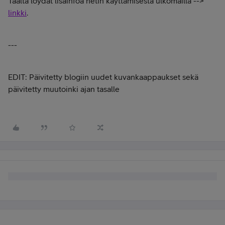
Täältä löydät lisäinfoa netin käyttämisestä ulkomailla -->
linkki
.
---
EDIT: Päivitetty blogiin uudet kuvankaappaukset sekä
päivitetty muutoinki ajan tasalle