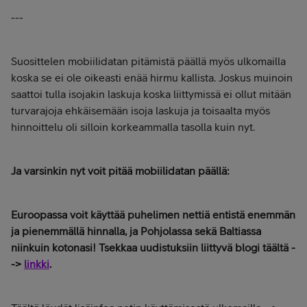
---
Suosittelen mobiilidatan pitämistä päällä myös ulkomailla
koska se ei ole oikeasti enää hirmu kallista. Joskus muinoin
saattoi tulla isojakin laskuja koska liittymissä ei ollut mitään
turvarajoja ehkäisemään isoja laskuja ja toisaalta myös
hinnoittelu oli silloin korkeammalla tasolla kuin nyt.
Ja varsinkin nyt voit pitää mobiilidatan päällä:
Euroopassa voit käyttää puhelimen nettiä entistä enemmän
ja pienemmällä hinnalla, ja Pohjolassa sekä Baltiassa
niinkuin kotonasi! Tsekkaa uudistuksiin liittyvä blogi täältä -
->
linkki
.