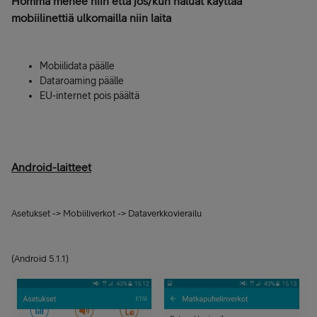
Homma menee niin että jos/kun haluat käyttää
mobiilinettiä ulkomailla niin laita
Mobiilidata päälle
Dataroaming päälle
EU-internet pois päältä
Android-laitteet
Asetukset -> Mobiiliverkot -> Dataverkkovierailu
(Android 5.1.1)