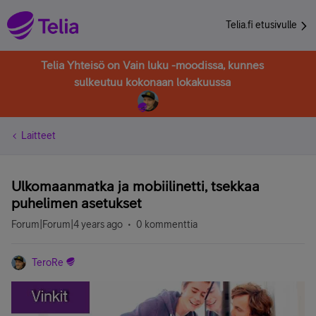
Telia.fi etusivulle
Telia Yhteisö on Vain luku -moodissa, kunnes
sulkeutuu kokonaan lokakuussa
Laitteet
Ulkomaanmatka ja mobiilinetti, tsekkaa
puhelimen asetukset
Forum|Forum|4 years ago
0 kommenttia
TeroRe