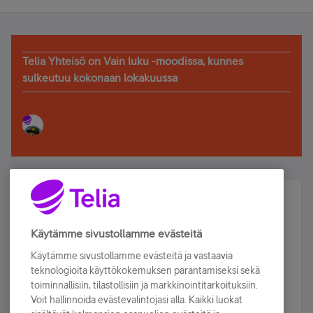
Telia Yhteisö on Vain luku -moodissa, kunnes
sulkeutuu kokonaan lokakuussa
Älä jää paitsi – osallistu ja voita!
Tilaa Telian uutiskirje ja olet mukana arvonnassa.
Käytämme sivustollamme evästeitä
Samalla saat parhaat asiakasedut suoraan
Käytämme sivustollamme evästeitä ja vastaavia
sähköpostiisi.
teknologioita käyttökokemuksen parantamiseksi sekä
toiminnallisiin, tilastollisiin ja markkinointitarkoituksiin.
Voit hallinnoida evästevalintojasi alla. Kaikki luokat
Tilaa nyt