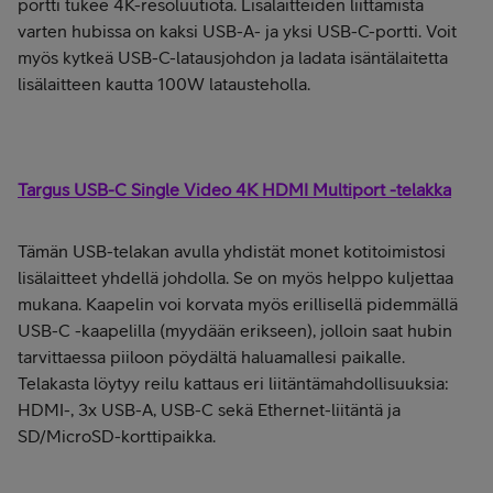
portti tukee 4K-resoluutiota. Lisälaitteiden liittämistä
varten hubissa on kaksi USB-A- ja yksi USB-C-portti. Voit
myös kytkeä USB-C-latausjohdon ja ladata isäntälaitetta
lisälaitteen kautta 100W latausteholla.
Targus USB-C Single Video 4K HDMI Multiport -telakka
Tämän USB-telakan avulla yhdistät monet kotitoimistosi
lisälaitteet yhdellä johdolla. Se on myös helppo kuljettaa
mukana. Kaapelin voi korvata myös erillisellä pidemmällä
USB-C -kaapelilla (myydään erikseen), jolloin saat hubin
tarvittaessa piiloon pöydältä haluamallesi paikalle.
Telakasta löytyy reilu kattaus eri liitäntämahdollisuuksia:
HDMI-, 3x USB-A, USB-C sekä Ethernet-liitäntä ja
SD/MicroSD-korttipaikka.