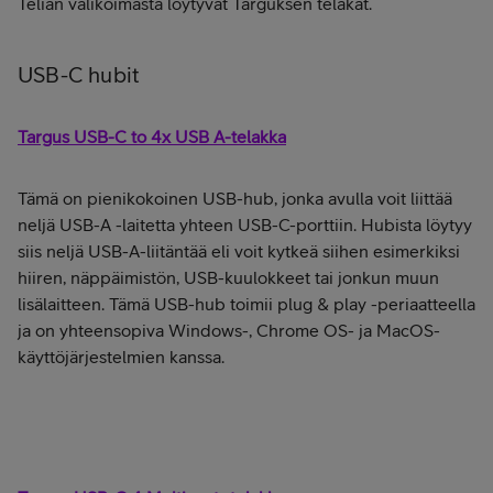
Telian valikoimasta löytyvät Targuksen telakat.
USB-C hubit
Targus USB-C to 4x USB A-telakka
Tämä on pienikokoinen USB-hub, jonka avulla voit liittää
neljä USB-A -laitetta yhteen USB-C-porttiin. Hubista löytyy
siis neljä USB-A-liitäntää eli voit kytkeä siihen esimerkiksi
hiiren, näppäimistön, USB-kuulokkeet tai jonkun muun
lisälaitteen. Tämä USB-hub toimii plug & play -periaatteella
ja on yhteensopiva Windows-, Chrome OS- ja MacOS-
käyttöjärjestelmien kanssa.