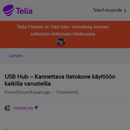
Telia.fi etusivulle
Telia Yhteisö on Vain luku -moodissa, kunnes
sulkeutuu kokonaan lokakuussa
Laitteet
USB Hub – Kannettava tietokone käyttöön
kaikilla varusteilla
Forum|Forum|4 years ago
1 kommentti
JoonasLam