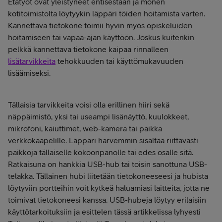
Etätyöt ovat yleistyneet entisestään ja monen
kotitoimistolta löytyykin läppäri töiden hoitamista varten.
Kannettava tietokone toimii hyvin myös opiskeluiden
hoitamiseen tai vapaa-ajan käyttöön. Joskus kuitenkin
pelkkä kannettava tietokone kaipaa rinnalleen
lisätarvikkeita
tehokkuuden tai käyttömukavuuden
lisäämiseksi.
Tällaisia tarvikkeita voisi olla erillinen hiiri sekä
näppäimistö, yksi tai useampi lisänäyttö, kuulokkeet,
mikrofoni, kaiuttimet, web-kamera tai paikka
verkkokaapelille. Läppäri harvemmin sisältää riittävästi
paikkoja tällaiselle kokoonpanolle tai edes osalle sitä.
Ratkaisuna on hankkia USB-hub tai toisin sanottuna USB-
telakka. Tällainen hubi liitetään tietokoneeseesi ja hubista
löytyviin portteihin voit kytkeä haluamiasi laitteita, jotta ne
toimivat tietokoneesi kanssa. USB-hubeja löytyy erilaisiin
käyttötarkoituksiin ja esittelen tässä artikkelissa lyhyesti