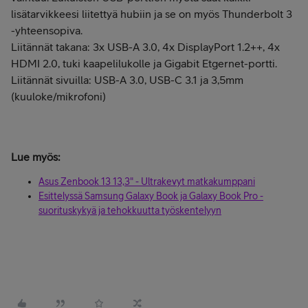
lisätarvikkeesi liitettyä hubiin ja se on myös Thunderbolt 3
-yhteensopiva.
Liitännät takana: 3x USB-A 3.0, 4x DisplayPort 1.2++, 4x
HDMI 2.0, tuki kaapelilukolle ja Gigabit Etgernet-portti.
Liitännät sivuilla: USB-A 3.0, USB-C 3.1 ja 3,5mm
(kuuloke/mikrofoni)
Lue myös:
Asus Zenbook 13 13,3" - Ultrakevyt matkakumppani
Esittelyssä Samsung Galaxy Book ja Galaxy Book Pro -
suorituskykyä ja tehokkuutta työskentelyyn