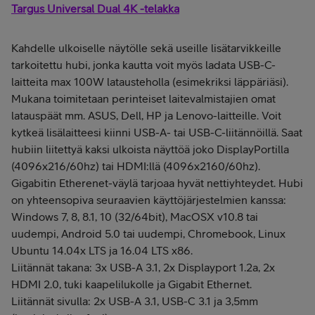
Targus Universal Dual 4K -telakka
Kahdelle ulkoiselle näytölle sekä useille lisätarvikkeille
tarkoitettu hubi, jonka kautta voit myös ladata USB-C-
laitteita max 100W latausteholla (esimekriksi läppäriäsi).
Mukana toimitetaan perinteiset laitevalmistajien omat
latauspäät mm. ASUS, Dell, HP ja Lenovo-laitteille. Voit
kytkeä lisälaitteesi kiinni USB-A- tai USB-C-liitännöillä. Saat
hubiin liitettyä kaksi ulkoista näyttöä joko DisplayPortilla
(4096x216/60hz) tai HDMI:llä (4096x2160/60hz).
Gigabitin Etherenet-väylä tarjoaa hyvät nettiyhteydet. Hubi
on yhteensopiva seuraavien käyttöjärjestelmien kanssa:
Windows 7, 8, 8.1, 10 (32/64bit), MacOSX v10.8 tai
uudempi, Android 5.0 tai uudempi, Chromebook, Linux
Ubuntu 14.04x LTS ja 16.04 LTS x86.
Liitännät takana: 3x USB-A 3.1, 2x Displayport 1.2a, 2x
HDMI 2.0, tuki kaapelilukolle ja Gigabit Ethernet.
Liitännät sivulla: 2x USB-A 3.1, USB-C 3.1 ja 3,5mm