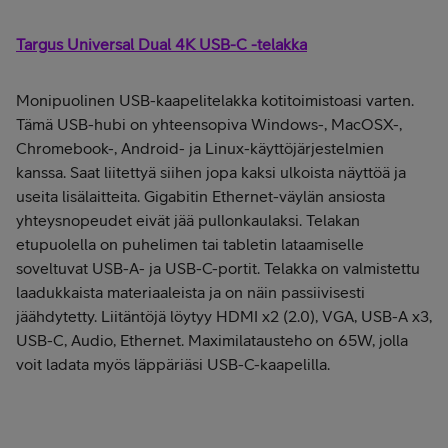
Targus Universal Dual 4K USB-C -telakka
Monipuolinen USB-kaapelitelakka kotitoimistoasi varten.
Tämä USB-hubi on yhteensopiva Windows-, MacOSX-,
Chromebook-, Android- ja Linux-käyttöjärjestelmien
kanssa. Saat liitettyä siihen jopa kaksi ulkoista näyttöä ja
useita lisälaitteita. Gigabitin Ethernet-väylän ansiosta
yhteysnopeudet eivät jää pullonkaulaksi. Telakan
etupuolella on puhelimen tai tabletin lataamiselle
soveltuvat USB-A- ja USB-C-portit. Telakka on valmistettu
laadukkaista materiaaleista ja on näin passiivisesti
jäähdytetty. Liitäntöjä löytyy HDMI x2 (2.0), VGA, USB-A x3,
USB-C, Audio, Ethernet. Maximilatausteho on 65W, jolla
voit ladata myös läppäriäsi USB-C-kaapelilla.