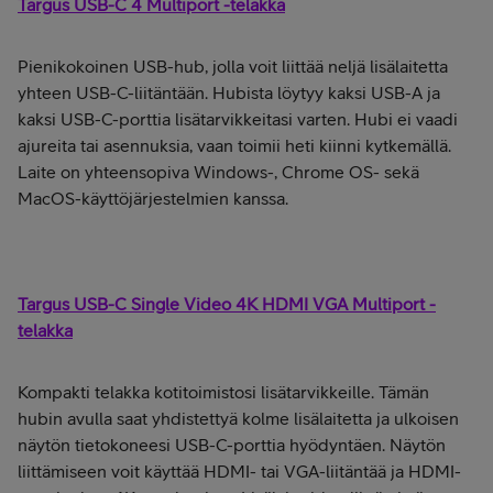
Targus USB-C 4 Multiport -telakka
Pienikokoinen USB-hub, jolla voit liittää neljä lisälaitetta
yhteen USB-C-liitäntään. Hubista löytyy kaksi USB-A ja
kaksi USB-C-porttia lisätarvikkeitasi varten. Hubi ei vaadi
ajureita tai asennuksia, vaan toimii heti kiinni kytkemällä.
Laite on yhteensopiva Windows-, Chrome OS- sekä
MacOS-käyttöjärjestelmien kanssa.
Targus USB-C Single Video 4K HDMI VGA Multiport -
telakka
Kompakti telakka kotitoimistosi lisätarvikkeille. Tämän
hubin avulla saat yhdistettyä kolme lisälaitetta ja ulkoisen
näytön tietokoneesi USB-C-porttia hyödyntäen. Näytön
liittämiseen voit käyttää HDMI- tai VGA-liitäntää ja HDMI-