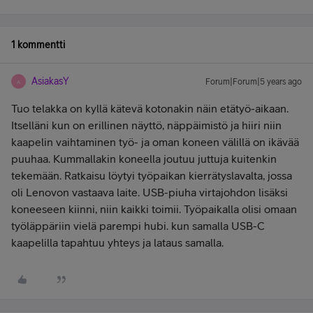
1 kommentti
AsiakasY
Forum|Forum|5 years ago
A
Tuo telakka on kyllä kätevä kotonakin näin etätyö-aikaan.
Itselläni kun on erillinen näyttö, näppäimistö ja hiiri niin
kaapelin vaihtaminen työ- ja oman koneen välillä on ikävää
puuhaa. Kummallakin koneella joutuu juttuja kuitenkin
tekemään. Ratkaisu löytyi työpaikan kierrätyslavalta, jossa
oli Lenovon vastaava laite. USB-piuha virtajohdon lisäksi
koneeseen kiinni, niin kaikki toimii. Työpaikalla olisi omaan
työläppäriin vielä parempi hubi. kun samalla USB-C
kaapelilla tapahtuu yhteys ja lataus samalla.