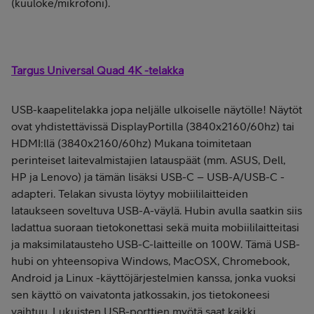
(kuuloke/mikrofoni).
Targus Universal Quad 4K -telakka
USB-kaapelitelakka jopa neljälle ulkoiselle näytölle! Näytöt
ovat yhdistettävissä DisplayPortilla (3840x2160/60hz) tai
HDMI:llä (3840x2160/60hz) Mukana toimitetaan
perinteiset laitevalmistajien latauspäät (mm. ASUS, Dell,
HP ja Lenovo) ja tämän lisäksi USB-C – USB-A/USB-C -
adapteri. Telakan sivusta löytyy mobiililaitteiden
lataukseen soveltuva USB-A-väylä. Hubin avulla saatkin siis
ladattua suoraan tietokonettasi sekä muita mobiililaitteitasi
ja maksimilatausteho USB-C-laitteille on 100W. Tämä USB-
hubi on yhteensopiva Windows, MacOSX, Chromebook,
Android ja Linux -käyttöjärjestelmien kanssa, jonka vuoksi
sen käyttö on vaivatonta jatkossakin, jos tietokoneesi
vaihtuu. Lukuisten USB-porttien myötä saat kaikki