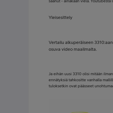
saanut - ainakaan vielä. Youtubesta 
Yleisesittely
Vertailu alkuperäiseen 3310:aan 
osuva video maailmalta.
Ja eihän uusi 3310 olisi mitään ilman
ennätyksiä tahkositte vanhalla mallil
tuloksetkin ovat päässeet unohtuma