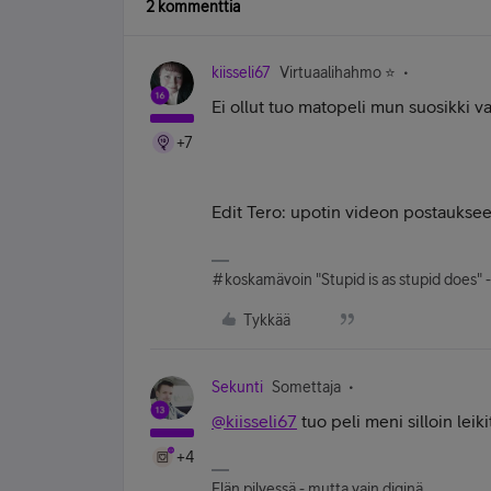
2 kommenttia
kiisseli67
Virtuaalihahmo ⭐️
Ei ollut tuo matopeli mun suosikki 
+7
Edit Tero: upotin videon postaukse
#koskamävoin "Stupid is as stupid does" 
Tykkää
Sekunti
Somettaja
@kiisseli67
tuo peli meni silloin leiki
+4
Elän pilvessä - mutta vain diginä.