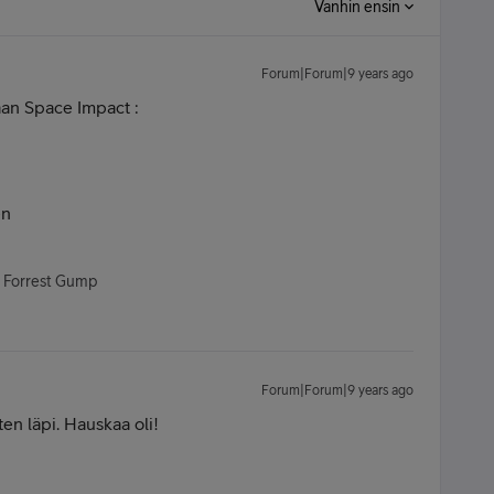
Vanhin ensin
Forum|Forum|9 years ago
vaan Space Impact :
en
- Forrest Gump
Forum|Forum|9 years ago
ten läpi. Hauskaa oli!