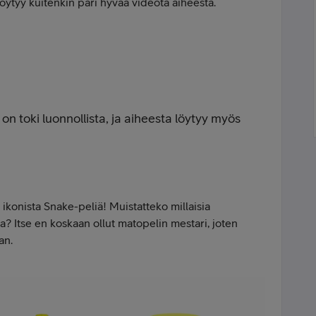
löytyy kuitenkin pari hyvää videota aiheesta.
on toki luonnollista, ja aiheesta löytyy myös
 ikonista Snake-peliä! Muistatteko millaisia
la? Itse en koskaan ollut matopelin mestari, joten
an.