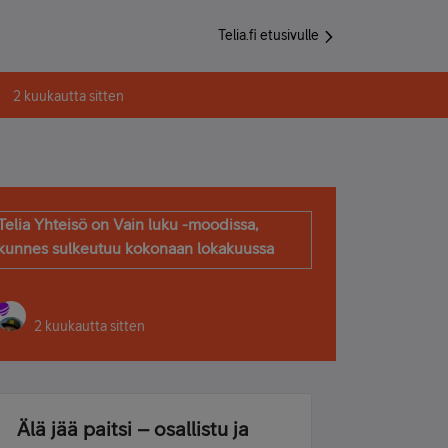
Telia.fi etusivulle
2 kuukautta sitten
Telia Yhteisö on Vain luku -moodissa,
kunnes sulkeutuu kokonaan lokakuussa
2 kuukautta sitten
Älä jää paitsi – osallistu ja