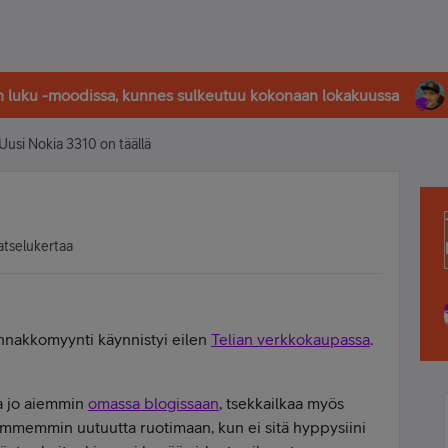
in luku -moodissa, kunnes sulkeutuu kokonaan lokakuussa
Uusi Nokia 3310 on täällä
atselukertaa
 ennakkomyynti käynnistyi eilen
Telian verkkokaupassa
.
ta jo aiemmin
omassa blogissaan
, tsekkailkaa myös
n kummemmin uutuutta ruotimaan, kun ei sitä hyppysiini