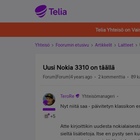
Telia Yhteisö on Va
Yhteisö
Foorumin etusivu
Artikkelit
Laitteet
Uusi Nokia 3310 on täällä
Forum|Forum|4 years ago
2 kommenttia
89 k
TeroRe
Yhteisömanageri
Nyt niitä saa - päivitetyn klassikon
+5
Atte kirjoittikin uudesta nokialaises
sieltä lisätietoja. Itse en pysty se