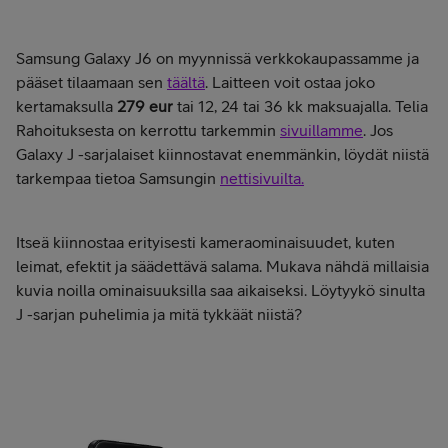
Samsung Galaxy J6 on myynnissä verkkokaupassamme ja
pääset tilaamaan sen
täältä
. Laitteen voit ostaa joko
kertamaksulla
279 eur
tai 12, 24 tai 36 kk maksuajalla. Telia
Rahoituksesta on kerrottu tarkemmin
sivuillamme
. Jos
Galaxy J -sarjalaiset kiinnostavat enemmänkin, löydät niistä
tarkempaa tietoa Samsungin
nettisivuilta.
Itseä kiinnostaa erityisesti kameraominaisuudet, kuten
leimat, efektit ja säädettävä salama. Mukava nähdä millaisia
kuvia noilla ominaisuuksilla saa aikaiseksi. Löytyykö sinulta
J -sarjan puhelimia ja mitä tykkäät niistä?