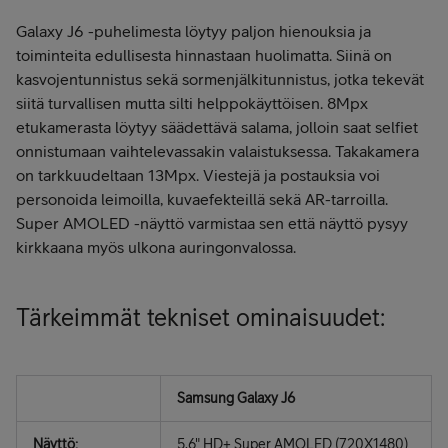
Galaxy J6 -puhelimesta löytyy paljon hienouksia ja
toiminteita edullisesta hinnastaan huolimatta. Siinä on
kasvojentunnistus sekä sormenjälkitunnistus, jotka tekevät
siitä turvallisen mutta silti helppokäyttöisen. 8Mpx
etukamerasta löytyy säädettävä salama, jolloin saat selfiet
onnistumaan vaihtelevassakin valaistuksessa. Takakamera
on tarkkuudeltaan 13Mpx. Viestejä ja postauksia voi
personoida leimoilla, kuvaefekteillä sekä AR-tarroilla.
Super AMOLED -näyttö varmistaa sen että näyttö pysyy
kirkkaana myös ulkona auringonvalossa.
Tärkeimmät tekniset ominaisuudet:
Samsung Galaxy J6
Näyttö:
5,6" HD+ Super AMOLED (720X1480)