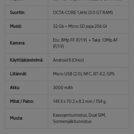
Suoritin:
OCTA-CORE 1,6Hz (3.0 GT RAM)
Muisti:
32 Gb + Micro SD jopa 256 Gt
Etu: 8Mp FF (F/1.9) + Taka: 13Mp AF
Kamera:
(F/1.9)
Käyttöjärjestelmä:
Android 8 (Oreo)
Liitännät:
Micro USB (2.0), NFC, BT 4.2, GPS
Akku:
3000 mAh
Mitat / Paino:
149.3 x 70.2 x 8.2 mm / 154 g
Kasvojentunnistus, Dual SIM,
Muuta:
Sormenjälkitunnistus