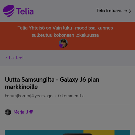
Telia.fi etusivulle
Telia Yhteisö on Vain luku -moodissa, kunnes
sulkeutuu kokonaan lokakuussa
Laitteet
Uutta Samsungilta - Galaxy J6 pian
markkinoille
Forum|Forum|4 years ago
0 kommenttia
Merja_J