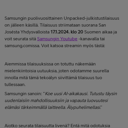
Samsungin puolivuosittainen Unpacked-julkistustilaisuus
on jälleen käsillä. Tilaisuus striimataan suorana San
Josésta Yhdysvalloista
17.1.2024. klo 20
Suomen aikaa ja
voit seurata sitä
Samsungin Youtube
-kanavalla tai
samsung.comissa. Voit katsoa streamin myös tästä:
Aiemmissa tilaisuuksissa on totuttu näkemään
mielenkiintoisia uutuuksia, joten odotamme suurella
innolla mitä tämä tekoälyn siivittämä tilaisuus tuo
tullessaan.
Samsungin sanoin: “
Koe uusi AI-aikakausi. Tutustu täysin
uudenlaisiin mahdollisuuksiin ja vapauta luovuutesi
elämäsi tärkeimmällä laitteella. Älypuhelimellasi
.”
Aiotko seurata tilaisuutta livenä? Entä mitä odotuksia