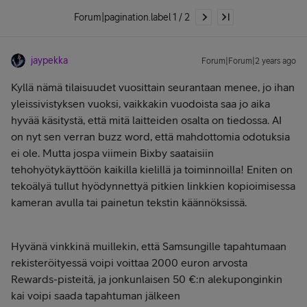
Forum|pagination.label 1 / 2
jaypekka
Forum|Forum|2 years ago
Kyllä nämä tilaisuudet vuosittain seurantaan menee, jo ihan
yleissivistyksen vuoksi, vaikkakin vuodoista saa jo aika
hyvää käsitystä, että mitä laitteiden osalta on tiedossa. AI
on nyt sen verran buzz word, että mahdottomia odotuksia
ei ole. Mutta jospa viimein Bixby saataisiin
tehohyötykäyttöön kaikilla kielillä ja toiminnoilla! Eniten on
tekoälyä tullut hyödynnettyä pitkien linkkien kopioimisessa
kameran avulla tai painetun tekstin käännöksissä.
Hyvänä vinkkinä muillekin, että Samsungille tapahtumaan
rekisteröityessä voipi voittaa 2000 euron arvosta
Rewards-pisteitä, ja jonkunlaisen 50 €:n alekuponginkin
kai voipi saada tapahtuman jälkeen