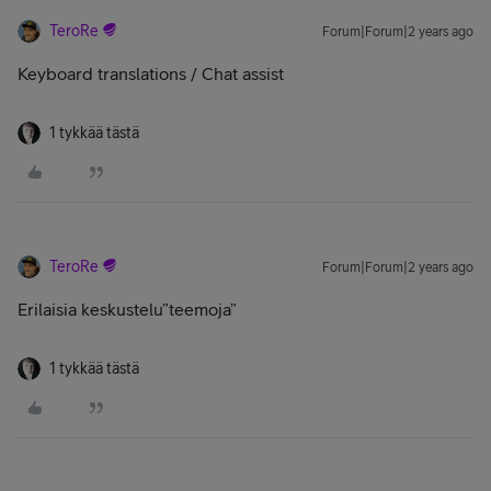
TeroRe
Forum|Forum|2 years ago
Keyboard translations / Chat assist
1 tykkää tästä
TeroRe
Forum|Forum|2 years ago
Erilaisia keskustelu”teemoja”
1 tykkää tästä