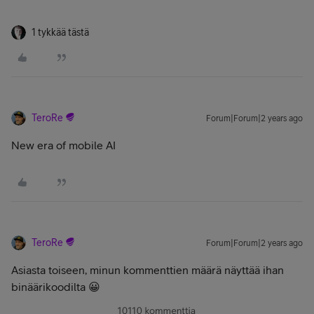
1 tykkää tästä
TeroRe
Forum|Forum|2 years ago
New era of mobile AI
TeroRe
Forum|Forum|2 years ago
Asiasta toiseen, minun kommenttien määrä näyttää ihan
binäärikoodilta 😀