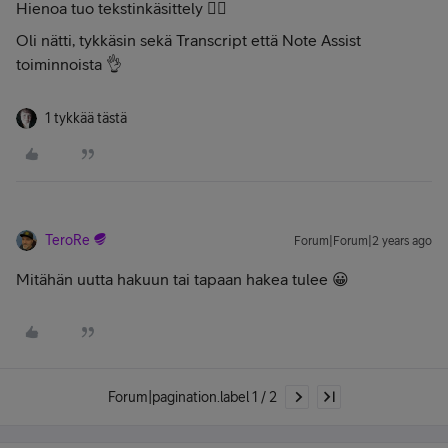
Hienoa tuo tekstinkäsittely 👌🏻
Oli nätti, tykkäsin sekä Transcript että Note Assist
toiminnoista 👌
1 tykkää tästä
TeroRe
Forum|Forum|2 years ago
Mitähän uutta hakuun tai tapaan hakea tulee 😀
Forum|pagination.label 1 / 2