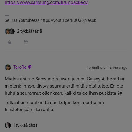
https://www.samsung.com/fi/unpacked/
Seuraa Youtubessa https://youtu.be/B3U38lNesbk
2 tykkää tästä
TeroRe
Forum|Forum|2 years ago
Mielestäni tuo Samsungin tiiseri ja nimi Galaxy AI herättää
mielenkiinnon, täytyy seurata että mitä sieltä tulee. En ole
huhuja seurannut ollenkaan, kaikki tulee ihan puskista 😀
Tulkaahan muutkin tämän ketjun kommentteihin
fiilistelemään illan antia!
1 tykkää tästä