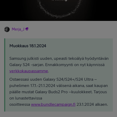
Merja_J
Muokkaus 18.1.2024
Samsung julkisti uuden, upeasti tekoälyä hyödyntävän
Galaxy S24 -sarjan. Ennakkomyynti on nyt käynnissä
verkkokaupassamme
.
Ostaessasi uuden Galaxy S24/S24+/S24 Ultra –
puhelimen 17.1.-21.1.2024 välisenä aikana, saat kaupan
päälle mustat Galaxy Buds2 Pro –kuulokkeet. Tarjous
on lunastettavissa
osoitteessa
www.bundlecampaign.fi
23.1.2024 alkaen.