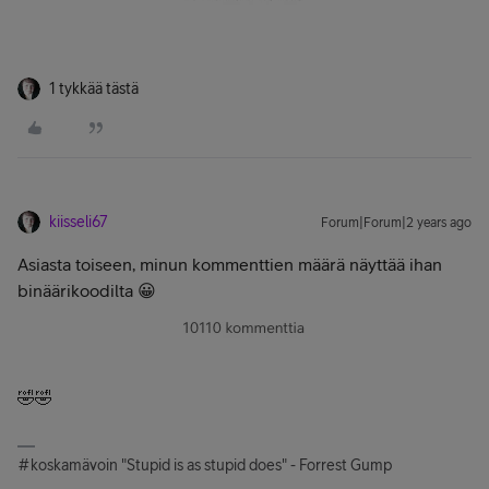
1 tykkää tästä
kiisseli67
Forum|Forum|2 years ago
Asiasta toiseen, minun kommenttien määrä näyttää ihan
binäärikoodilta 😀
🤣🤣
#koskamävoin "Stupid is as stupid does" - Forrest Gump