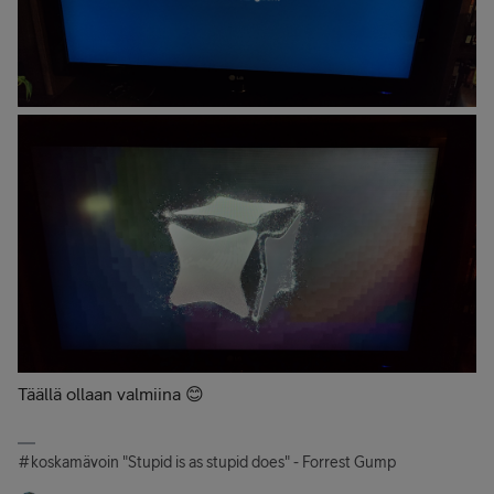
Täällä ollaan valmiina 😊
#koskamävoin "Stupid is as stupid does" - Forrest Gump