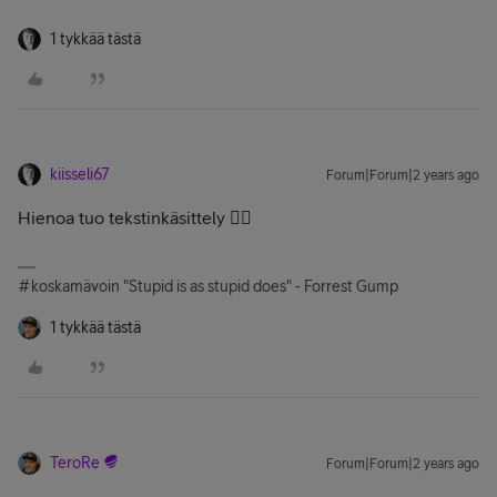
1 tykkää tästä
kiisseli67
Forum|Forum|2 years ago
Hienoa tuo tekstinkäsittely 👌🏻
#koskamävoin "Stupid is as stupid does" - Forrest Gump
1 tykkää tästä
TeroRe
Forum|Forum|2 years ago