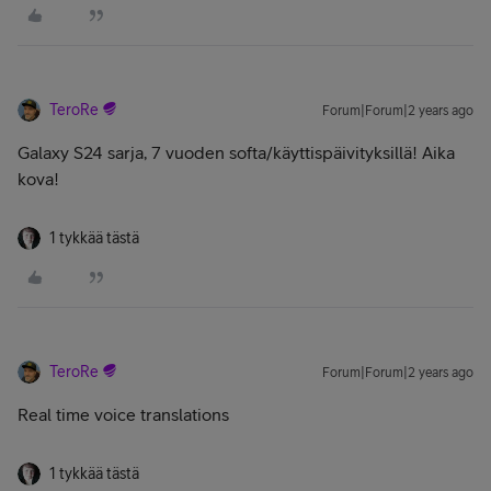
TeroRe
Forum|Forum|2 years ago
Galaxy S24 sarja, 7 vuoden softa/käyttispäivityksillä! Aika
kova!
1 tykkää tästä
TeroRe
Forum|Forum|2 years ago
Real time voice translations
1 tykkää tästä