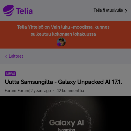
Telia.fi etusivulle
Telia Yhteisö on Vain luku -moodissa, kunnes
sulkeutuu kokonaan lokakuussa
Laitteet
NEWS
Uutta Samsungilta - Galaxy Unpacked AI 17.1.
Forum|Forum|2 years ago
42 kommenttia