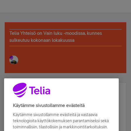
Telia Yhteisö on Vain luku -moodissa, kunnes
sulkeutuu kokonaan lokakuussa
Älä jää paitsi – osallistu ja voita!
Tilaa Telian uutiskirje ja olet mukana arvonnassa.
Käytämme sivustollamme evästeitä
Samalla saat parhaat asiakasedut suoraan
Käytämme sivustollamme evästeitä ja vastaavia
sähköpostiisi.
teknologioita käyttökokemuksen parantamiseksi sekä
toiminnallisiin, tilastollisiin ja markkinointitarkoituksiin.