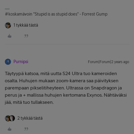
#koskamävoin "Stupid is as stupid does" - Forrest Gump
1 tykkää tästä
Purnipsi
Forum|Forum|2 years ago
Täytyypä katsoa, mitä uutta S24 Ultra tuo kameroiden
osalta. Huhujen mukaan zoom-kamera saa päivityksen
parempaan pikselitiheyteen. Ultrassa on Snapdragon ja
perus ja + mallissa huhujen kertomana Exynos. Nähtäväksi
jää, mitä tuo tullakseen.
2 tykkää tästä