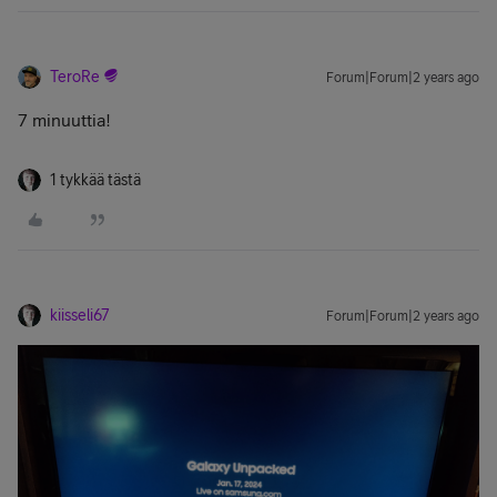
TeroRe
Forum|Forum|2 years ago
7 minuuttia!
1 tykkää tästä
kiisseli67
Forum|Forum|2 years ago