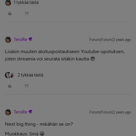
1 tykkää tästä
TeroRe
Forum|Forum|2 years ago
Lisäsin muuten aloituspostaukseen Youtube-upotuksen,
joten streamia voi seurata sitäkin kautta 😎
2 tykkää tästä
TeroRe
Forum|Forum|2 years ago
Next big thing - mikähän se on?
Muokkaus: Sinä 😀