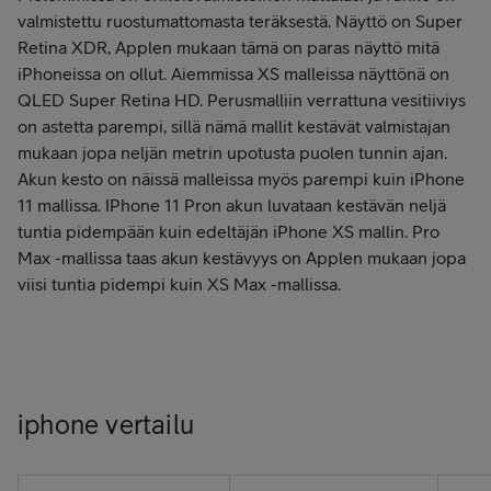
valmistettu ruostumattomasta teräksestä. Näyttö on Super
Retina XDR, Applen mukaan tämä on paras näyttö mitä
iPhoneissa on ollut. Aiemmissa XS malleissa näyttönä on
QLED Super Retina HD. Perusmalliin verrattuna vesitiiviys
on astetta parempi, sillä nämä mallit kestävät valmistajan
mukaan jopa neljän metrin upotusta puolen tunnin ajan.
Akun kesto on näissä malleissa myös parempi kuin iPhone
11 mallissa. IPhone 11 Pron akun luvataan kestävän neljä
tuntia pidempään kuin edeltäjän iPhone XS mallin. Pro
Max -mallissa taas akun kestävyys on Applen mukaan jopa
viisi tuntia pidempi kuin XS Max -mallissa.
Tilaa iPhone 11 Pro tästä
Tilaa iPhone 11 Pro Max tästä
iphone vertailu