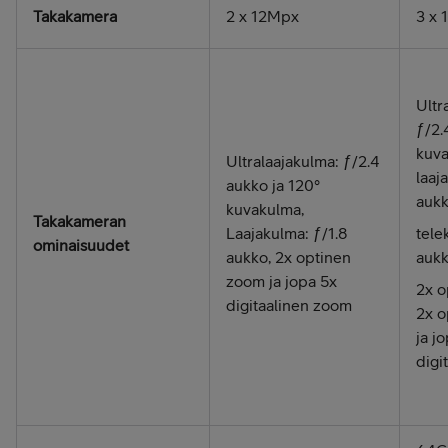
Takakamera
2 x 12Mpx
3 x
Ultr
ƒ/2.
kuva
Ultralaajakulma: ƒ/2.4
laaj
aukko ja 120°
aukk
kuvakulma,
Takakameran
Laajakulma: ƒ/1.8
tele
ominaisuudet
aukko, 2x optinen
aukk
zoom ja jopa 5x
2x o
digitaalinen zoom
2x o
ja j
digi