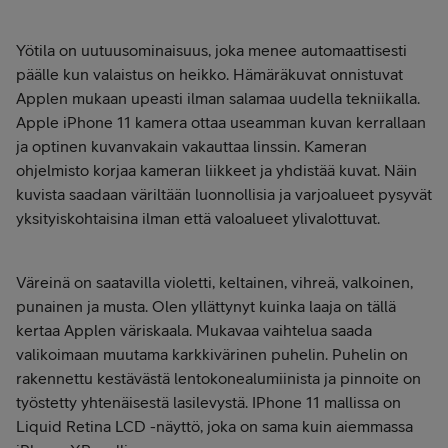
Yötila on uutuusominaisuus, joka menee automaattisesti
päälle kun valaistus on heikko. Hämäräkuvat onnistuvat
Applen mukaan upeasti ilman salamaa uudella tekniikalla.
Apple iPhone 11 kamera ottaa useamman kuvan kerrallaan
ja optinen kuvanvakain vakauttaa linssin. Kameran
ohjelmisto korjaa kameran liikkeet ja yhdistää kuvat. Näin
kuvista saadaan väriltään luonnollisia ja varjoalueet pysyvät
yksityiskohtaisina ilman että valoalueet ylivalottuvat.
Väreinä on saatavilla violetti, keltainen, vihreä, valkoinen,
punainen ja musta. Olen yllättynyt kuinka laaja on tällä
kertaa Applen väriskaala. Mukavaa vaihtelua saada
valikoimaan muutama karkkivärinen puhelin. Puhelin on
rakennettu kestävästä lentokonealumiinista ja pinnoite on
työstetty yhtenäisestä lasilevystä. IPhone 11 mallissa on
Liquid Retina LCD -näyttö, joka on sama kuin aiemmassa