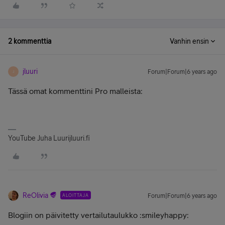
2 kommenttia
Vanhin ensin
jluuri
Forum|Forum|6 years ago
J
Tässä omat kommenttini Pro malleista:
YouTube Juha Luurijluuri.fi
ReOlivia
ALOITTAJA
Forum|Forum|6 years ago
Blogiin on päivitetty vertailutaulukko :smileyhappy: