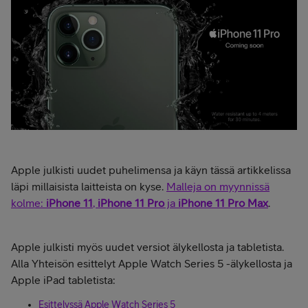
Apple julkisti uudet puhelimensa ja käyn tässä artikkelissa
läpi millaisista laitteista on kyse.
Malleja on myynnissä
kolme:
iPhone 11
,
iPhone 11 Pro
ja
iPhone 11 Pro Max
.
Apple julkisti myös uudet versiot älykellosta ja tabletista.
Alla Yhteisön esittelyt Apple Watch Series 5 -älykellosta ja
Apple iPad tabletista:
Esittelyssä Apple Watch Series 5