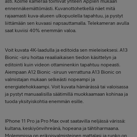
asti. Kolme kameraa toimivat yhteen Applen mukaan
ennennäkemättömästi. Kuvanottohetkellä näet mitä
rajaamasti kuva-alueen ulkopuolella tapahtuu, ja pystyt
liittämään sen kuvaasi napsauttamalla. Telekameran avulla
saat kuviisi 40% enemmän valoa.
Voit kuvata 4K-laadulla ja editoida sen mieleiseksesi. A13
Bionic -siru hoitaa reaaliaikaisen tiedon käsittelyn ja
editointi kuin videon ottaminenkin tapahtuu nopeasti.
Aiempaan A12 Bionic -siruun verrattuna A13 Bionic on
valmistajan mukaan selkeästi nopeampi ja
energiatehokkaampi. Voit kuvata hämärässä tai valoisassa
ja pystyt manuaalisilla säätimillä muokkaamaan kohinaa ja
tuoda yksityiskohtia enemmän esille.
IPhone 11 Pro ja Pro Max ovat saatavilla neljässä värissä:
kultana, keskiyönvihreänä, hopeana ja tähtiharmaana.
Molemmissa on erikoisvalmisteinen mattalasi ja runko on