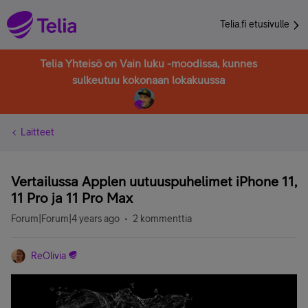
Telia.fi etusivulle
Telia Yhteisö on Vain luku -moodissa, kunnes
sulkeutuu kokonaan lokakuussa
Laitteet
Vertailussa Applen uutuuspuhelimet iPhone 11,
11 Pro ja 11 Pro Max
Forum|Forum|4 years ago
2 kommenttia
ReOlivia