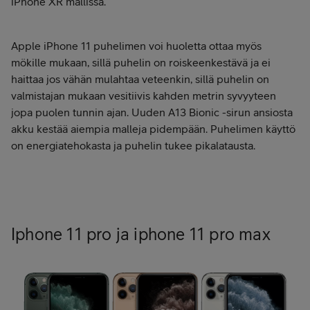
iPhone XR mallissa.
Apple iPhone 11 puhelimen voi huoletta ottaa myös
mökille mukaan, sillä puhelin on roiskeenkestävä ja ei
haittaa jos vähän mulahtaa veteenkin, sillä puhelin on
valmistajan mukaan vesitiivis kahden metrin syvyyteen
jopa puolen tunnin ajan. Uuden A13 Bionic -sirun ansiosta
akku kestää aiempia malleja pidempään. Puhelimen käyttö
on energiatehokasta ja puhelin tukee pikalatausta.
Tilaa iPhone 11 tästä
Iphone 11 pro ja iphone 11 pro max