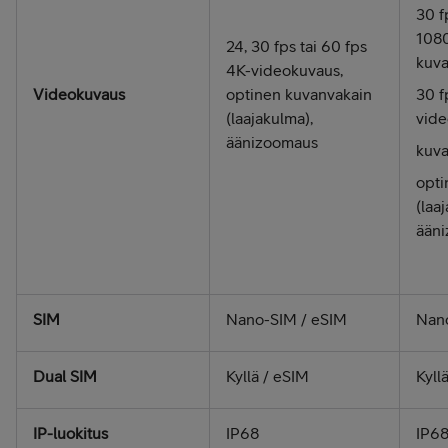
30 f
108
24, 30 fps tai 60 fps
kuva
4K-video­kuvaus,
Videokuvaus
optinen kuvan­vakain
30 
(laajakulma),
vide
äänizoomaus
kuva
opti
(laaj
ään
SIM
Nano-SIM / eSIM
Nan
Dual SIM
Kyllä / eSIM
Kyll
IP-luokitus
IP68
IP6