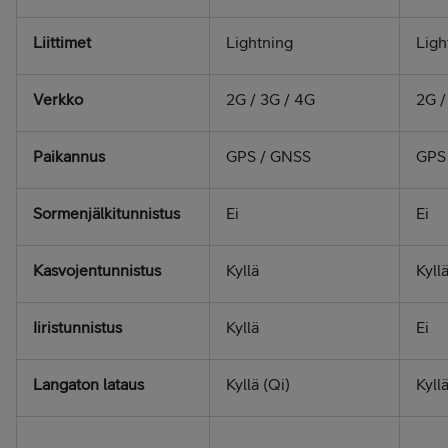
Liittimet
Lightning
Ligh
Verkko
2G / 3G / 4G
2G /
Paikannus
GPS / GNSS
GPS
Sormenjälkitunnistus
Ei
Ei
Kasvojentunnistus
Kyllä
Kyll
Iiristunnistus
Kyllä
Ei
Langaton lataus
Kyllä (Qi)
Kyllä