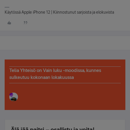
Käytössä Apple iPhone 12 | Kiinnostunut sarjoista ja elokuvista
Telia Yhteisö on Vain luku -moodissa, kunnes
sulkeutuu kokonaan lokakuussa
Älä jää paitsi – osallistu ja voita!