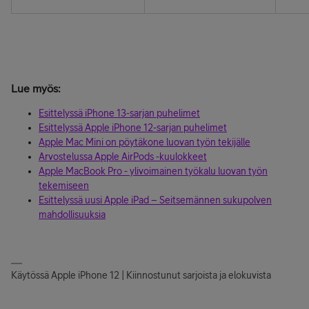
Lue myös:
Esittelyssä iPhone 13-sarjan puhelimet
Esittelyssä Apple iPhone 12-sarjan puhelimet
Apple Mac Mini on pöytäkone luovan työn tekijälle
Arvostelussa Apple AirPods -kuulokkeet
Apple MacBook Pro - ylivoimainen työkalu luovan työn
tekemiseen
Esittelyssä uusi Apple iPad – Seitsemännen sukupolven
mahdollisuuksia
Käytössä Apple iPhone 12 | Kiinnostunut sarjoista ja elokuvista