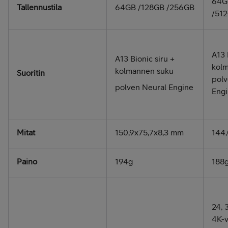
64G
Tallennustila
64GB /128GB /256GB
/51
A13 
A13 Bionic siru +
kol
kolmannen suku­
Suoritin
polv
polven Neural Engine
Eng
Mitat
150,9x75,7x8,3 mm
144,
Paino
194g
188
24, 
4K-v