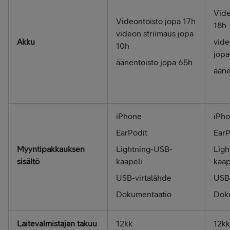
Vide
Videontoisto jopa 17h
18h
videon striimaus jopa
Akku
vide
10h
jopa
äänentoisto jopa 65h
ääne
iPhone
iPh
EarPodit
EarP
Myyntipakkauksen
Lightning-USB-
Ligh
sisältö
kaapeli
kaap
USB-virtalähde
USB-
Dokumentaatio
Dok
Laitevalmistajan takuu
12kk
12kk