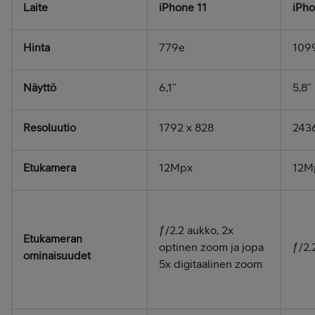
Laite
iPhone 11
iPho
Hinta
779e
109
Näyttö
6,1”
5,8”
Resoluutio
1792 x 828
2436
Etukamera
12Mpx
12M
ƒ/2.2 aukko, 2x
Etukameran
optinen zoom ja jopa
ƒ/2.
ominaisuudet
5x digitaalinen zoom