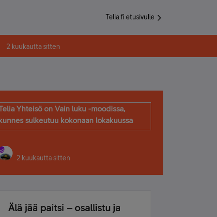
Telia.fi etusivulle
2 kuukautta sitten
Telia Yhteisö on Vain luku -moodissa,
kunnes sulkeutuu kokonaan lokakuussa
2 kuukautta sitten
Älä jää paitsi – osallistu ja