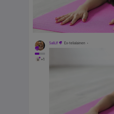
SalliJf
Ex-telialainen
+1