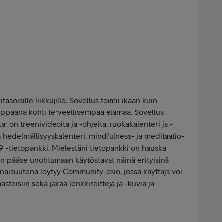
tasoisille liikkujille. Sovellus toimii ikään kuin
 oppaana kohti terveellisempää elämää. Sovellus
ta: on treenivideoita ja -ohjeita, ruokakalenteri ja -
a hedelmällisyyskalenteri, mindfulness- ja meditaatio-
 -tietopankki. Mielestäni tietopankki on hauska
än pääse unohtumaan käytöstavat näinä erityisinä
naisuutena löytyy Community-osio, jossa käyttäjä voi
asteisiin sekä jakaa lenkkireittejä ja -kuvia ja