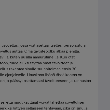
sovellus, jossa voit asettaa itsellesi personoituja
ovellus auttaa. Oma tavoitepolku alkaa pienillä,
ävillä, kuten uusilla aamurutiineilla. Kun otat
ön, tulee aluksi täyttää omat tavoitteet ja
vellus rakentaa sinulle suunnitelman ensin 30
lle ajanjaksolle. Hauskana lisänä tässä kohtaa on
a on jo päässyt asettamaasi tavoitteeseen ja kannustaa
se, että muut käyttäjät voivat lähettää sovelluksen
erkiksi liittyen sellaiseen tehtävään, joka on sinulla