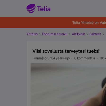
Telia Yhteisö on Va
Yhteisö
Foorumin etusivu
Artikkelit
Laitteet
Viisi sovellusta terveytesi tueksi
Forum|Forum|4 years ago
0 kommenttia
118 