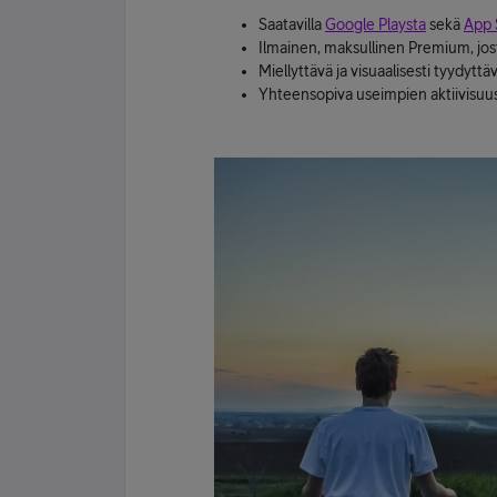
Saatavilla
Google Playsta
sekä
App 
Ilmainen, maksullinen Premium, jost
Miellyttävä ja visuaalisesti tyydyttä
Yhteensopiva useimpien aktiivisuus