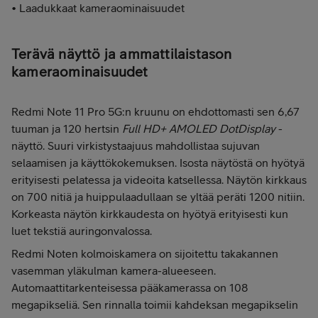
• Laadukkaat kameraominaisuudet
Terävä näyttö ja ammattilaistason
kameraominaisuudet
Redmi Note 11 Pro 5G:n kruunu on ehdottomasti sen 6,67
tuuman ja 120 hertsin
Full HD+ AMOLED DotDisplay
-
näyttö. Suuri virkistystaajuus mahdollistaa sujuvan
selaamisen ja käyttökokemuksen. Isosta näytöstä on hyötyä
erityisesti pelatessa ja videoita katsellessa. Näytön kirkkaus
on 700 nitiä ja huippulaadullaan se yltää peräti 1200 nitiin.
Korkeasta näytön kirkkaudesta on hyötyä erityisesti kun
luet tekstiä auringonvalossa.
Redmi Noten kolmoiskamera on sijoitettu takakannen
vasemman yläkulman kamera-alueeseen.
Automaattitarkenteisessa pääkamerassa on 108
megapikseliä. Sen rinnalla toimii kahdeksan megapikselin