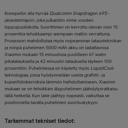
Konepellin alla hyrrää
Qualcomm Snapdragon 695
-
järjestelmäpiiri, joka julkaistiin viime vuoden
loppupuoliskolla. Suorittimen on kerrottu olevan noin 15
prosenttia tehokkaampi aiempaan malliin verrattuna.
Prosessori mahdollistaa myös nopeamman lataustekniikan
ja niinpä puhelimen 5000 mAh akku on ladattavissa
Xiaomin mukaan 15 minuutissa puolilleen 67 watin
pikalatauksella ja 42 minuutin latauksella täyteen 100
prosenttiin. Puhelimessa on käytetty myös
LiquidCool
-
teknologiaa, jossa hyödynnetään useita grafiitti- ja
kuparifoliokerroksia lämmön haihduttamiseen. Xiaomin
mukaan se on tehokkain älypuhelimen jäähdytysratkaisu
tällä hetkellä. Kun laite jäähtyy nopeasti, vaikuttaa se
positiivisella tavalla puhelimen suorituskykyyn.
Tarkemmat tekniset tiedot: