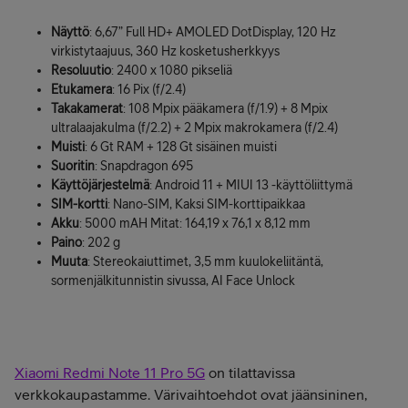
Näyttö
: 6,67” Full HD+ AMOLED DotDisplay, 120 Hz
virkistytaajuus, 360 Hz kosketusherkkyys
Resoluutio
: 2400 x 1080 pikseliä
Etukamera
: 16 Pix (f/2.4)
Takakamerat
: 108 Mpix pääkamera (f/1.9) + 8 Mpix
ultralaajakulma (f/2.2) + 2 Mpix makrokamera (f/2.4)
Muisti
: 6 Gt RAM + 128 Gt sisäinen muisti
Suoritin
: Snapdragon 695
Käyttöjärjestelmä
: Android 11 + MIUI 13 -käyttöliittymä
SIM-kortti
: Nano-SIM, Kaksi SIM-korttipaikkaa
Akku
: 5000 mAH Mitat: 164,19 x 76,1 x 8,12 mm
Paino
: 202 g
Muuta
: Stereokaiuttimet, 3,5 mm kuulokeliitäntä,
sormenjälkitunnistin sivussa, AI Face Unlock
Xiaomi Redmi Note 11 Pro 5G
on tilattavissa
verkkokaupastamme. Värivaihtoehdot ovat jäänsininen,