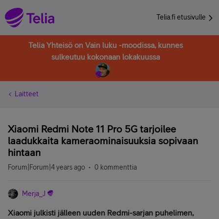
Telia.fi etusivulle
Telia Yhteisö on Vain luku -moodissa, kunnes
sulkeutuu kokonaan lokakuussa
Laitteet
Xiaomi Redmi Note 11 Pro 5G tarjoilee
laadukkaita kameraominaisuuksia sopivaan
hintaan
Forum|Forum|4 years ago
0 kommenttia
Merja_J
Xiaomi julkisti jälleen uuden Redmi-sarjan puhelimen,