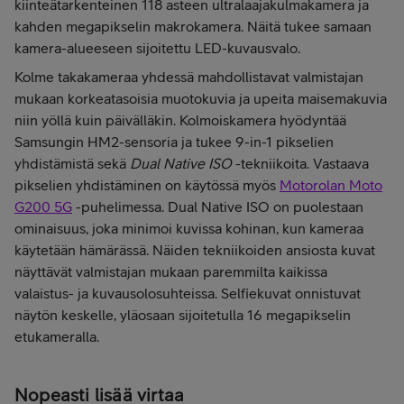
kiinteätarkenteinen 118 asteen ultralaajakulmakamera ja
kahden megapikselin makrokamera. Näitä tukee samaan
kamera-alueeseen sijoitettu LED-kuvausvalo.
Kolme takakameraa yhdessä mahdollistavat valmistajan
mukaan korkeatasoisia muotokuvia ja upeita maisemakuvia
niin yöllä kuin päivälläkin. Kolmoiskamera hyödyntää
Samsungin HM2-sensoria ja tukee 9-in-1 pikselien
yhdistämistä sekä
Dual Native ISO
-tekniikoita. Vastaava
pikselien yhdistäminen on käytössä myös
Motorolan Moto
G200 5G
-puhelimessa. Dual Native ISO on puolestaan
ominaisuus, joka minimoi kuvissa kohinan, kun kameraa
käytetään hämärässä. Näiden tekniikoiden ansiosta kuvat
näyttävät valmistajan mukaan paremmilta kaikissa
valaistus- ja kuvausolosuhteissa. Selfiekuvat onnistuvat
näytön keskelle, yläosaan sijoitetulla 16 megapikselin
etukameralla.
Nopeasti lisää virtaa