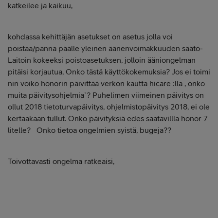
katkeilee ja kaikuu,
kohdassa kehittäjän asetukset on asetus jolla voi
poistaa/panna päälle yleinen äänenvoimakkuuden säätö-
Laitoin kokeeksi poistoasetuksen, jolloin ääniongelman
pitäisi korjautua, Onko tästä käyttökokemuksia? Jos ei toimi
nin voiko honorin päivittää verkon kautta hicare :lla , onko
muita päivitysohjelmia`? Puhelimen viimeinen päivitys on
ollut 2018 tietoturvapäivitys, ohjelmistopäivitys 2018, ei ole
kertaakaan tullut. Onko päivityksiä edes saatavillla honor 7
litelle? Onko tietoa ongelmien syistä, bugeja??
Toivottavasti ongelma ratkeaisi,