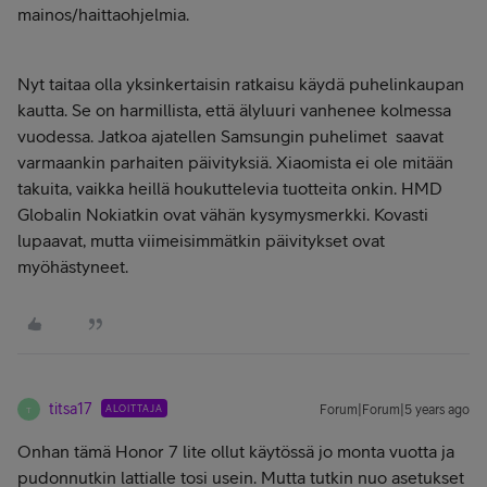
mainos/haittaohjelmia.
Nyt taitaa olla yksinkertaisin ratkaisu käydä puhelinkaupan
kautta. Se on harmillista, että älyluuri vanhenee kolmessa
vuodessa. Jatkoa ajatellen Samsungin puhelimet saavat
varmaankin parhaiten päivityksiä. Xiaomista ei ole mitään
takuita, vaikka heillä houkuttelevia tuotteita onkin. HMD
Globalin Nokiatkin ovat vähän kysymysmerkki. Kovasti
lupaavat, mutta viimeisimmätkin päivitykset ovat
myöhästyneet.
titsa17
ALOITTAJA
Forum|Forum|5 years ago
T
Onhan tämä Honor 7 lite ollut käytössä jo monta vuotta ja
pudonnutkin lattialle tosi usein. Mutta tutkin nuo asetukset