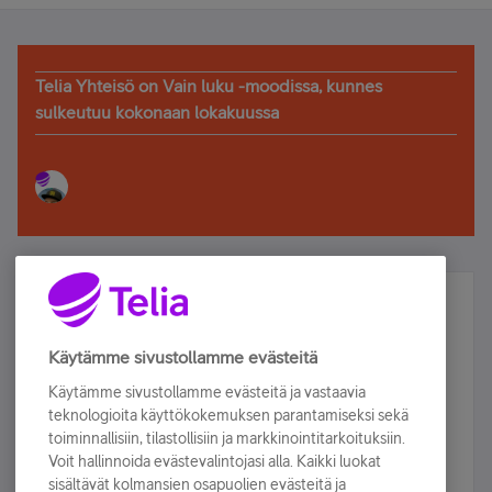
Telia Yhteisö on Vain luku -moodissa, kunnes
sulkeutuu kokonaan lokakuussa
Älä jää paitsi – osallistu ja voita!
Tilaa Telian uutiskirje ja olet mukana arvonnassa.
Käytämme sivustollamme evästeitä
Samalla saat parhaat asiakasedut suoraan
Käytämme sivustollamme evästeitä ja vastaavia
sähköpostiisi.
teknologioita käyttökokemuksen parantamiseksi sekä
toiminnallisiin, tilastollisiin ja markkinointitarkoituksiin.
Voit hallinnoida evästevalintojasi alla. Kaikki luokat
Tilaa nyt
sisältävät kolmansien osapuolien evästeitä ja