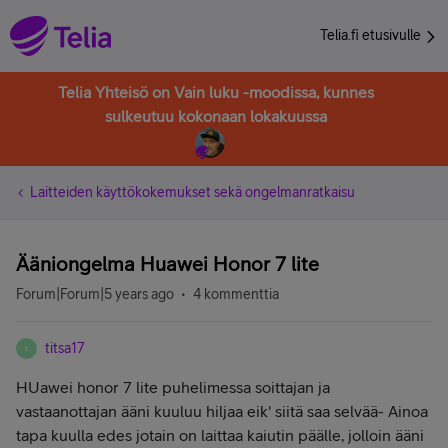
Telia.fi etusivulle
Telia Yhteisö on Vain luku -moodissa, kunnes
sulkeutuu kokonaan lokakuussa
Laitteiden käyttökokemukset sekä ongelmanratkaisu
Ääniongelma Huawei Honor 7 lite
Forum|Forum|5 years ago
4 kommenttia
titsa17
T
HUawei honor 7 lite puhelimessa soittajan ja
vastaanottajan ääni kuuluu hiljaa eik' siitä saa selvää- Ainoa
tapa kuulla edes jotain on laittaa kaiutin päälle, jolloin ääni