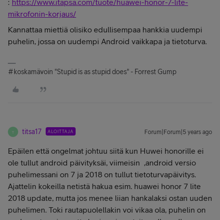
:
https://www.itapsa.com/tuote/huawei-honor-7-lite-
mikrofonin-korjaus/
Kannattaa miettiä olisiko edullisempaa hankkia uudempi
puhelin, jossa on uudempi Android vaikkapa ja tietoturva.
#koskamävoin "Stupid is as stupid does" - Forrest Gump
titsa17
ALOITTAJA
Forum|Forum|5 years ago
T
Epäilen että ongelmat johtuu siitä kun Huwei honorille ei
ole tullut android päivityksäi, viimeisin ,android versio
puhelimessani on 7 ja 2018 on tullut tietoturvapäivitys.
Ajattelin kokeilla netistä hakua esim. huawei honor 7 lite
2018 update, mutta jos menee liian hankalaksi ostan uuden
puhelimen. Toki rautapuolellakin voi vikaa ola, puhelin on