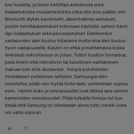
tosi huolella, ja löysin kehittäjä asetuksista sekä
lisäasetuksista muutamia kohtia jotka otin pois päältä, mm
Bloetooth älykäs kaiutinsetti, äänenhallinta asetukset,
poistin kehittäjäasetukset kokonaan käytöstä, samoin kävin
läpi lisäasetukset sekä perusasetukset. Edelleenkin
vastapuolen ääni kuuluu hiljaisena mutta oma ääni kuuluu
hyvin vastapuolelle. Kaiutin on ehkä pimahtamassa koska
ilmeisesti mikrofonissa on jotain. Tutkin huollon hinnastoa,
josta ilmeni että mikrofonin tai kaiuttimen vaihtaminen
maksaa noin 60e alustavasti. Niinpä pohdiskelen
minkälaisen puhelimen laittaisin. Samsungia olen
sunnitellut, pitää vain löytää hinta-laatu suhteeltaan sopiva,
esim. näytön koko ja ominaisuudet ovat tärkeä asia samoin
kameroiden ominaisuudet. Pitää tutkailla hintoja nyt kun
tietää että Samsung on oikeastaan ainoa tuttu merkki josta
voi valita sopivan.