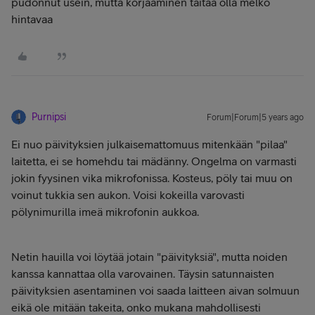
pudonnut usein, mutta korjaaminen taitaa olla melko
hintavaa
Purnipsi
Forum|Forum|5 years ago
Ei nuo päivityksien julkaisemattomuus mitenkään "pilaa"
laitetta, ei se homehdu tai mädänny. Ongelma on varmasti
jokin fyysinen vika mikrofonissa. Kosteus, pöly tai muu on
voinut tukkia sen aukon. Voisi kokeilla varovasti
pölynimurilla imeä mikrofonin aukkoa.
Netin hauilla voi löytää jotain "päivityksiä", mutta noiden
kanssa kannattaa olla varovainen. Täysin satunnaisten
päivityksien asentaminen voi saada laitteen aivan solmuun
eikä ole mitään takeita, onko mukana mahdollisesti