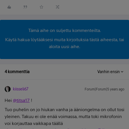
Tämä aihe on suljettu kommenteilta.
Käytä hakua löytääksesi muita kirjoituksia tästä aiheesta, tai
aloita uusi aihe.
4 kommenttia
Vanhin ensin
kiisseli67
Forum|Forum|5 years ago
Hei
@titsa17
!
Tuo puhelin on jo hiukan vanha ja ääniongelma on ollut tosi
yleinen. Takuu ei ole enää voimassa, mutta toki mikrofonin
voi korjauttaa vaikkapa täällä