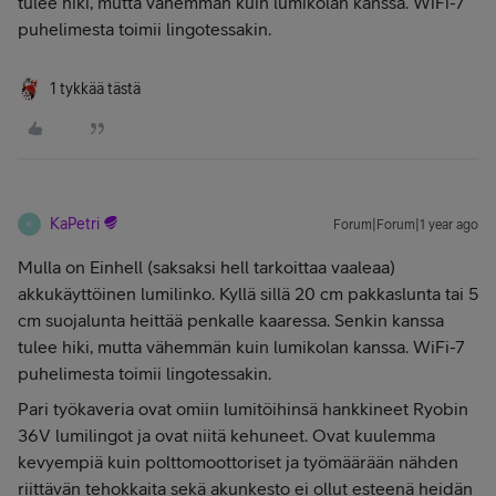
tulee hiki, mutta vähemmän kuin lumikolan kanssa. WiFi-7
puhelimesta toimii lingotessakin.
1 tykkää tästä
KaPetri
Forum|Forum|1 year ago
K
Mulla on Einhell (saksaksi hell tarkoittaa vaaleaa)
akkukäyttöinen lumilinko. Kyllä sillä 20 cm pakkaslunta tai 5
cm suojalunta heittää penkalle kaaressa. Senkin kanssa
tulee hiki, mutta vähemmän kuin lumikolan kanssa. WiFi-7
puhelimesta toimii lingotessakin.
Pari työkaveria ovat omiin lumitöihinsä hankkineet Ryobin
36V lumilingot ja ovat niitä kehuneet. Ovat kuulemma
kevyempiä kuin polttomoottoriset ja työmäärään nähden
riittävän tehokkaita sekä akunkesto ei ollut esteenä heidän