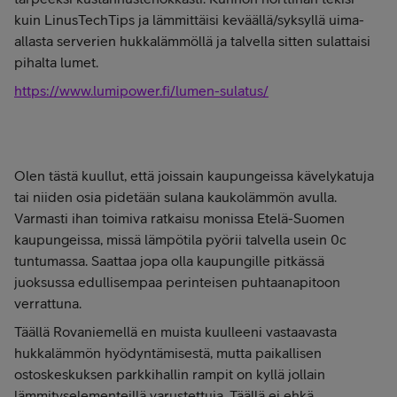
kuin LinusTechTips ja lämmittäisi keväällä/syksyllä uima-
allasta serverien hukkalämmöllä ja talvella sitten sulattaisi
pihalta lumet.
https://www.lumipower.fi/lumen-sulatus/
Olen tästä kuullut, että joissain kaupungeissa kävelykatuja
tai niiden osia pidetään sulana kaukolämmön avulla.
Varmasti ihan toimiva ratkaisu monissa Etelä-Suomen
kaupungeissa, missä lämpötila pyörii talvella usein 0c
tuntumassa. Saattaa jopa olla kaupungille pitkässä
juoksussa edullisempaa perinteisen puhtaanapitoon
verrattuna.
Täällä Rovaniemellä en muista kuulleeni vastaavasta
hukkalämmön hyödyntämisestä, mutta paikallisen
ostoskeskuksen parkkihallin rampit on kyllä jollain
lämmityselementeillä varustettuja. Täällä ei ehkä