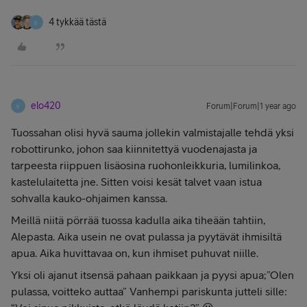
4 tykkää tästä
E
elo420
Forum|Forum|1 year ago
E
Tuossahan olisi hyvä sauma jollekin valmistajalle tehdä yksi
robottirunko, johon saa kiinnitettyä vuodenajasta ja
tarpeesta riippuen lisäosina ruohonleikkuria, lumilinkoa,
kastelulaitetta jne. Sitten voisi kesät talvet vaan istua
sohvalla kauko-ohjaimen kanssa.
Meillä niitä pörrää tuossa kadulla aika tiheään tahtiin,
Alepasta. Aika usein ne ovat pulassa ja pyytävät ihmisiltä
apua. Aika huvittavaa on, kun ihmiset puhuvat niille.
Yksi oli ajanut itsensä pahaan paikkaan ja pyysi apua;”Olen
pulassa, voitteko auttaa” Vanhempi pariskunta jutteli sille: