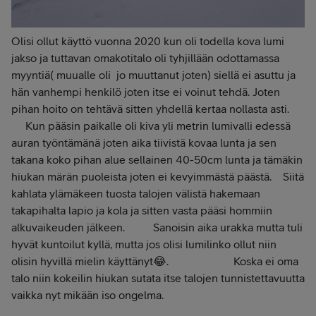
Olisi ollut käyttö vuonna 2020 kun oli todella kova lumi
jakso ja tuttavan omakotitalo oli tyhjillään odottamassa
myyntiä( muualle oli jo muuttanut joten) siellä ei asuttu ja
hän vanhempi henkilö joten itse ei voinut tehdä. Joten
pihan hoito on tehtävä sitten yhdellä kertaa nollasta asti.
Kun pääsin paikalle oli kiva yli metrin lumivalli edessä
auran työntämänä joten aika tiivistä kovaa lunta ja sen
takana koko pihan alue sellainen 40-50cm lunta ja tämäkin
hiukan märän puoleista joten ei kevyimmästä päästä. Siitä
kahlata ylämäkeen tuosta talojen välistä hakemaan
takapihalta lapio ja kola ja sitten vasta pääsi hommiin
alkuvaikeuden jälkeen. Sanoisin aika urakka mutta tuli
hyvät kuntoilut kyllä, mutta jos olisi lumilinko ollut niin
olisin hyvillä mielin käyttänyt😂. Koska ei oma
talo niin kokeilin hiukan sutata itse talojen tunnistettavuutta
vaikka nyt mikään iso ongelma.