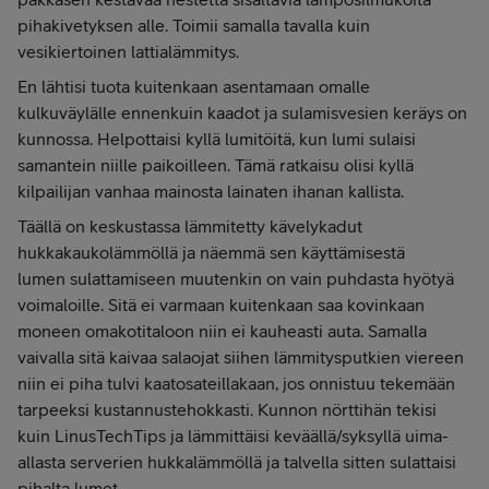
pihakivetyksen alle. Toimii samalla tavalla kuin
vesikiertoinen lattialämmitys.
En lähtisi tuota kuitenkaan asentamaan omalle
kulkuväylälle ennenkuin kaadot ja sulamisvesien keräys on
kunnossa. Helpottaisi kyllä lumitöitä, kun lumi sulaisi
samantein niille paikoilleen. Tämä ratkaisu olisi kyllä
kilpailijan vanhaa mainosta lainaten ihanan kallista.
Täällä on keskustassa lämmitetty kävelykadut
hukkakaukolämmöllä ja näemmä sen käyttämisestä
lumen sulattamiseen muutenkin on vain puhdasta hyötyä
voimaloille. Sitä ei varmaan kuitenkaan saa kovinkaan
moneen omakotitaloon niin ei kauheasti auta. Samalla
vaivalla sitä kaivaa salaojat siihen lämmitysputkien viereen
niin ei piha tulvi kaatosateillakaan, jos onnistuu tekemään
tarpeeksi kustannustehokkasti. Kunnon nörttihän tekisi
kuin LinusTechTips ja lämmittäisi keväällä/syksyllä uima-
allasta serverien hukkalämmöllä ja talvella sitten sulattaisi
pihalta lumet.