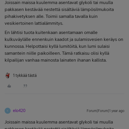
Joissain maissa kuulemma asentavat glykoli tai muulla
pakkasen kestävää nestettä sisältäviä lämpösilmukoita
pihakivetyksen alle. Toimii samalla tavalla kuin
vesikiertoinen lattialämmitys.
En lähtisi tuota kuitenkaan asentamaan omalle
kulkuväylälle ennenkuin kaadot ja sulamisvesien keräys on
kunnossa. Helpottaisi kyllä lumitöitä, kun lumi sulaisi
samantein niille paikoilleen. Tämä ratkaisu olisi kyllä
kilpailijan vanhaa mainosta lainaten ihanan kallista.
1 tykkää tästä
elo420
Forum|Forum|1 year ago
E
Joissain maissa kuulemma asentavat glykoli tai muulla
pakkasen kestävää nestettä sisältäviä lämpösilmukoita