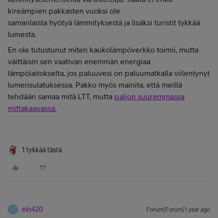
kireämpien pakkasten vuoksi ole
samanlaista hyötyä lämmityksestä ja lisäksi turistit tykkää
lumesta.
En ole tutustunut miten kaukolämpöverkko toimii, mutta
väittäisin sen vaativan enemmän energiaa
lämpölaitokselta, jos paluuvesi on paluumatkalla viilentynyt
lumensulatuksessa. Pakko myös mainita, että meillä
tehdään samaa mitä LTT, mutta
paljon suuremmassa
mittakaavassa.
1 tykkää tästä
elo420
Forum|Forum|1 year ago
E