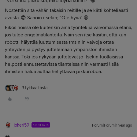
“Voi sinua pikkuista, etkö löydä kotiin?” 😀
Nostettiin sitä vähän takaisin reitille ja se kiitti kohteliaasti
avusta. 😎 Sanoin itsekin; “Ole hyvä” 😀
Eikös noissa ole kuitenkin aina työntekijä valvomassa etänä,
jos tulee ongelmatilanteita. Näin sen itse käsitin, että kun
robotti hälyttää juuttumisesta tms niin valvoja ottaa
yhteyden ja pystyy juttelemaan ympäristön ihmisten
kanssa. Toki jos nykyään juttelevat jo itsekin tuollaisissa
helposti ennustettavissa tilanteissa niin varmasti lisää
ihmisten halua auttaa hellyttävää pikkuroboa.
3 tykkää tästä
jokeri59
ALOITTAJA
Forum|Forum|1 year ago