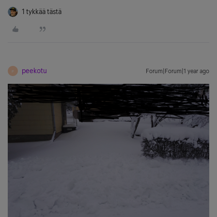
1 tykkää tästä
peekotu
Forum|Forum|1 year ago
P