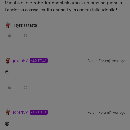
Minulla ei ole robottiruohonleikkuria, kun piha on pieni ja
kahdessa osassa, mutta annan kyllä ääneni tälle idealle!
1 tykkää tästä
jokeri59
ALOITTAJA
Forum|Forum|1 year ago
😎
jokeri59
ALOITTAJA
Forum|Forum|1 year ago
😎