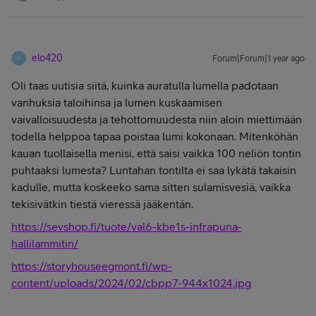
elo420
Forum|Forum|1 year ago
E
Oli taas uutisia siitä, kuinka auratulla lumella padotaan
vanhuksia taloihinsa ja lumen kuskaamisen
vaivalloisuudesta ja tehottomuudesta niin aloin miettimään
todella helppoa tapaa poistaa lumi kokonaan. Mitenköhän
kauan tuollaisella menisi, että saisi vaikka 100 neliön tontin
puhtaaksi lumesta? Luntahan tontilta ei saa lykätä takaisin
kadulle, mutta koskeeko sama sitten sulamisvesiä, vaikka
tekisivätkin tiestä vieressä jääkentän.
https://sevshop.fi/tuote/val6-kbe1s-infrapuna-
hallilammitin/
https://storyhouseegmont.fi/wp-
content/uploads/2024/02/cbpp7-944x1024.jpg