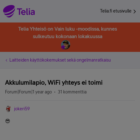
Telia.fi etusivulle
Telia Yhteisö on Vain luku -moodissa, kunnes
sulkeutuu kokonaan lokakuussa
Laitteiden käyttökokemukset sekä ongelmanratkaisu
Akkulumilapio, WiFi yhteys ei toimi
Forum|Forum|1 year ago
31 kommenttia
jokeri59
😎