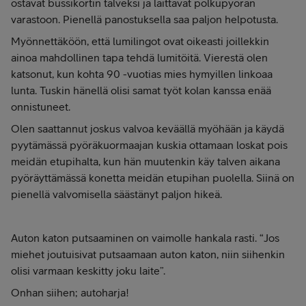
ostavat bussikortin talveksi ja laittavat polkupyörän
varastoon. Pienellä panostuksella saa paljon helpotusta.
Myönnettäköön, että lumilingot ovat oikeasti joillekkin
ainoa mahdollinen tapa tehdä lumitöitä. Vierestä olen
katsonut, kun kohta 90 -vuotias mies hymyillen linkoaa
lunta. Tuskin hänellä olisi samat työt kolan kanssa enää
onnistuneet.
Olen saattannut joskus valvoa keväällä myöhään ja käydä
pyytämässä pyöräkuormaajan kuskia ottamaan loskat pois
meidän etupihalta, kun hän muutenkin käy talven aikana
pyöräyttämässä konetta meidän etupihan puolella. Siinä on
pienellä valvomisella säästänyt paljon hikeä.
Auton katon putsaaminen on vaimolle hankala rasti. “Jos
miehet joutuisivat putsaamaan auton katon, niin siihenkin
olisi varmaan keskitty joku laite”.
Onhan siihen; autoharja!