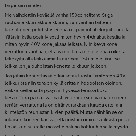
tarpeisiin nähden.
Me vaihdettiin keväällä vanha 150cc nelitahti Stiga
ruohonleikkuri akkuleikkuriin, kun vanhan laitteen
kaasuttimen puhdistus ei enää napannut allekirjoittaneella.
Yllätyin kyllä positiivisesti miten hyvin 4Ah akut kestää ja
miten hyvin 40V kone jaksaa leikata. Niin kevyt kone
verrattuna vanhaan, että vaimollakaan ei ole enää oikeita
tekosyitä olla leikkaamatta nurmea. Toki mielelläni itse
leikkailen ja puhdistan konetta leikkuun jälkeen.
Jos jotain kehitettävää pitää antaa tuosta Tamforcen 40V
leikkurista niin terä on kyllä erittäin heppoisen oloinen,
vaikka kieltämättä pysyikin hyvässä terässä koko
kesän. Terä painaa varmasti viidenneksen vanhan koneen
terään verrattuna ja on pitänyt tarkkaan katsoa ettei aja
kiinteistön reunustan kivien päältä. Mutta näinhän se on
jokaisen koneen kanssa, että joistain ominaisuuksista pitää
tinkiä, kun suurelle massalle haluaa kohtuuhinnalla myydä.