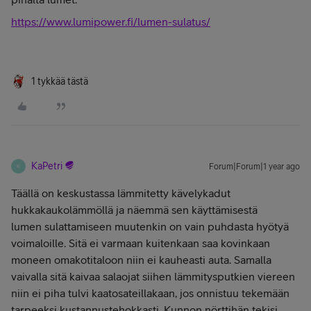
https://www.lumipower.fi/lumen-sulatus/
1 tykkää tästä
KaPetri
Forum|Forum|1 year ago
K
Täällä on keskustassa lämmitetty kävelykadut
hukkakaukolämmöllä ja näemmä sen käyttämisestä
lumen sulattamiseen muutenkin on vain puhdasta hyötyä
voimaloille. Sitä ei varmaan kuitenkaan saa kovinkaan
moneen omakotitaloon niin ei kauheasti auta. Samalla
vaivalla sitä kaivaa salaojat siihen lämmitysputkien viereen
niin ei piha tulvi kaatosateillakaan, jos onnistuu tekemään
tarpeeksi kustannustehokkasti. Kunnon nörttihän tekisi