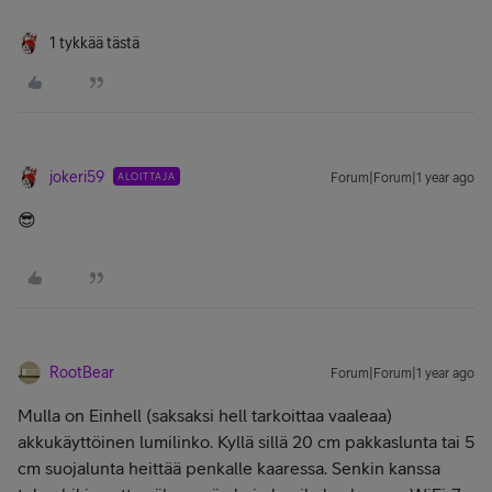
1 tykkää tästä
jokeri59
ALOITTAJA
Forum|Forum|1 year ago
😎
RootBear
Forum|Forum|1 year ago
Mulla on Einhell (saksaksi hell tarkoittaa vaaleaa)
akkukäyttöinen lumilinko. Kyllä sillä 20 cm pakkaslunta tai 5
cm suojalunta heittää penkalle kaaressa. Senkin kanssa