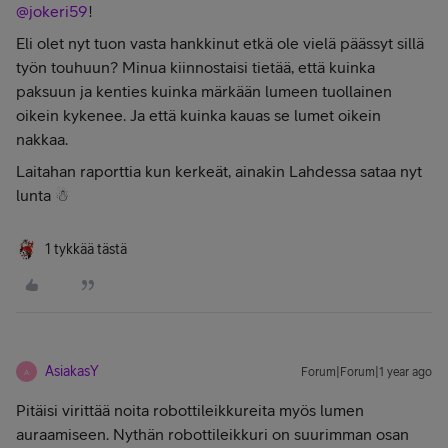
@jokeri59
!
Eli olet nyt tuon vasta hankkinut etkä ole vielä päässyt sillä
työn touhuun? Minua kiinnostaisi tietää, että kuinka
paksuun ja kenties kuinka märkään lumeen tuollainen
oikein kykenee. Ja että kuinka kauas se lumet oikein
nakkaa.
Laitahan raporttia kun kerkeät, ainakin Lahdessa sataa nyt
lunta ☃
1 tykkää tästä
AsiakasY
Forum|Forum|1 year ago
A
Pitäisi virittää noita robottileikkureita myös lumen
auraamiseen. Nythän robottileikkuri on suurimman osan