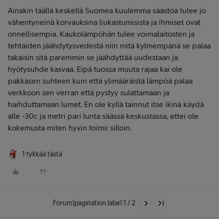
Ainakin täällä keskellä Suomea kuulemma säästöä tulee jo
vähentyneinä korvauksina liukastumisista ja ihmiset ovat
onnellisempia. Kaukolämpöhän tulee voimalaitosten ja
tehtaiden jäähdytysvedestä niin mitä kylmempänä se palaa
takaisin sitä paremmin se jäähdyttää uudestaan ja
hyötysuhde kasvaa. Eipä tuossa muuta rajaa kai ole
pakkasen suhteen kuin että ylimääräistä lämpöä palaa
verkkoon sen verran että pystyy sulattamaan ja
haihduttamaan lumet. En ole kyllä tainnut itse ikinä käydä
alle -30c ja metri pari lunta säässä keskustassa, ettei ole
kokemusta miten hyvin toimii silloin.
1 tykkää tästä
Forum|pagination.label 1 / 2