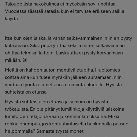
Taloudellista näkökulmaa ei myöskään sovi unohtaa.
Vuodessa säästää satasia, kun ei tarvitse erikseen salilla
käydä.
Itse kun olen laiska, ja vähän selkävammainen, niin en pysty
kolaamaan. Siksi pitää yrittää keksiä miten selkävamman
ohittaa teknisin laittein. Laiskuutta ei pysty korvaamaan
mikään. 😀
Meillä on kahden auton mentävä etupiha. Huoltomies
soittaa aina kun tulee myräkän jälkeen auraamaan, niin
voidaan työntää lumet auran toiminta-alueelle. Hyvistä
suhteista on etunsa.
Hyvistä suhteista on etunsa ja samoin on hyvistä
työkaluista. En ole pitänyt lumilinkoja käyttäviä laiskoina
lumitöiden tekijöinä vaan pikemminkin fiksuina. Miksi
rehkiä enempää, jos kohtuuhintaisella hankinnalla pääsee
helpommalla? Samasta syystä monet