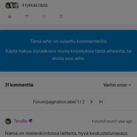
4 tykkää tästä
Tämä aihe on suljettu kommenteilta.
Käytä hakua löytääksesi muita kirjoituksia tästä aiheesta, tai
aloita uusi aihe.
31 kommenttia
Vanhin ensin
Forum|pagination.label 1 / 2
TeroRe
Forum|Forum|1 year ago
Nämä on mielenkiintoisia laitteita, hyvä keskustelunavaus ​