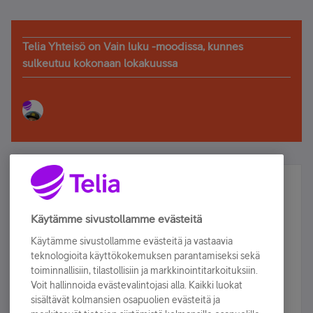
Telia Yhteisö on Vain luku -moodissa, kunnes
sulkeutuu kokonaan lokakuussa
Älä jää paitsi – osallistu ja voita!
Tilaa Telian uutiskirje ja olet mukana arvonnassa.
Käytämme sivustollamme evästeitä
Samalla saat parhaat asiakasedut suoraan
Käytämme sivustollamme evästeitä ja vastaavia
sähköpostiisi.
teknologioita käyttökokemuksen parantamiseksi sekä
toiminnallisiin, tilastollisiin ja markkinointitarkoituksiin.
Voit hallinnoida evästevalintojasi alla. Kaikki luokat
Tilaa nyt
sisältävät kolmansien osapuolien evästeitä ja