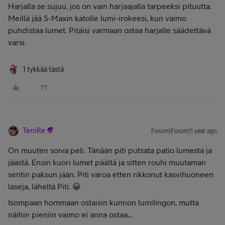
Harjalla se sujuu, jos on vain harjaajalla tarpeeksi pituutta.
Meillä jää S-Maxin katolle lumi-irokeesi, kun vaimo
puhdistaa lumet. Pitäisi varmaan ostaa harjalle säädettävä
varsi.
1 tykkää tästä
TeroRe
Forum|Forum|1 year ago
On muuten soiva peli. Tänään piti putsata patio lumesta ja
jäästä. Ensin kuori lumet päältä ja sitten rouhi muutaman
sentin paksun jään. Piti varoa etten rikkonut kasvihuoneen
laseja, läheltä Piti. 😀
Isompaan hommaan ostaisin kunnon lumilingon, mutta
näihin pieniin vaimo ei anna ostaa...