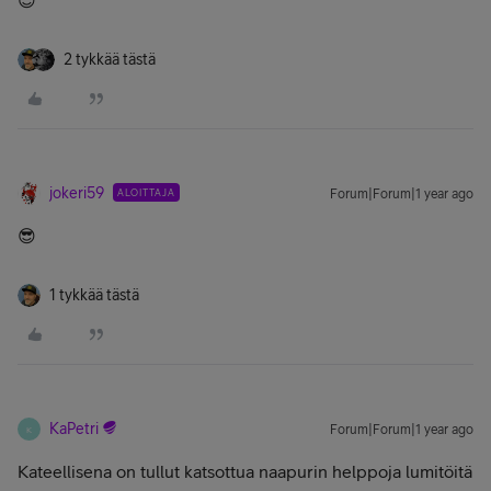
😎
2 tykkää tästä
jokeri59
ALOITTAJA
Forum|Forum|1 year ago
😎
1 tykkää tästä
KaPetri
Forum|Forum|1 year ago
K
Kateellisena on tullut katsottua naapurin helppoja lumitöitä