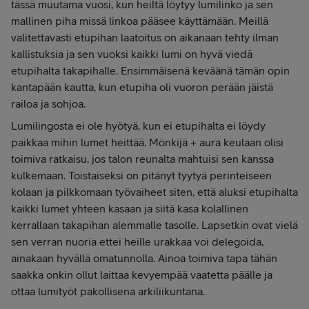
tässä muutama vuosi, kun heiltä löytyy lumilinko ja sen
mallinen piha missä linkoa pääsee käyttämään. Meillä
valitettavasti etupihan laatoitus on aikanaan tehty ilman
kallistuksia ja sen vuoksi kaikki lumi on hyvä viedä
etupihalta takapihalle. Ensimmäisenä keväänä tämän opin
kantapään kautta, kun etupiha oli vuoron perään jäistä
railoa ja sohjoa.
Lumilingosta ei ole hyötyä, kun ei etupihalta ei löydy
paikkaa mihin lumet heittää. Mönkijä + aura keulaan olisi
toimiva ratkaisu, jos talon reunalta mahtuisi sen kanssa
kulkemaan. Toistaiseksi on pitänyt tyytyä perinteiseen
kolaan ja pilkkomaan työvaiheet siten, että aluksi etupihalta
kaikki lumet yhteen kasaan ja siitä kasa kolallinen
kerrallaan takapihan alemmalle tasolle. Lapsetkin ovat vielä
sen verran nuoria ettei heille urakkaa voi delegoida,
ainakaan hyvällä omatunnolla. Ainoa toimiva tapa tähän
saakka onkin ollut laittaa kevyempää vaatetta päälle ja
ottaa lumityöt pakollisena arkiliikuntana.