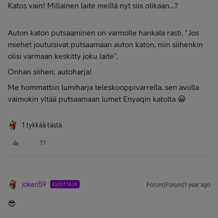
Katos vain! Millainen laite meillä nyt siis olikaan…?
Auton katon putsaaminen on vaimolle hankala rasti. “Jos
miehet joutuisivat putsaamaan auton katon, niin siihenkin
olisi varmaan keskitty joku laite”.
Onhan siihen; autoharja!
Me hommattiin lumiharja teleskooppivarrella, sen avulla
vaimokin yltää putsaamaan lumet Enyaqin katolta 😀
1 tykkää tästä
jokeri59
ALOITTAJA
Forum|Forum|1 year ago
😎