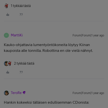
1 tykkää tästä
MarttiKi
Forum|Forum|1 year ago
M
Kauko-ohjattavia lumentyöntökoneita löytyy Kiinan
kaupoista alle tonnilla. Robottina en ole vielä nähnyt.
2 tykkää tästä
TeroRe
Forum|Forum|1 year ago
Hankin kokeeksi tälläisen edullisemman CDonista: