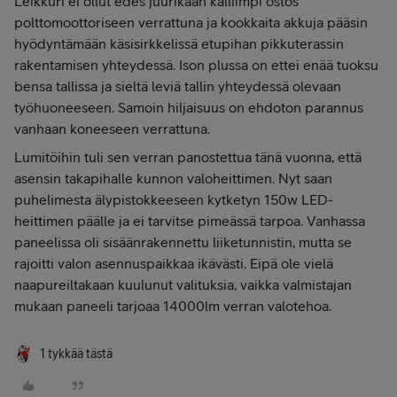
Leikkuri ei ollut edes juurikaan kalliimpi ostos
polttomoottoriseen verrattuna ja kookkaita akkuja pääsin
hyödyntämään käsisirkkelissä etupihan pikkuterassin
rakentamisen yhteydessä. Ison plussa on ettei enää tuoksu
bensa tallissa ja sieltä leviä tallin yhteydessä olevaan
työhuoneeseen. Samoin hiljaisuus on ehdoton parannus
vanhaan koneeseen verrattuna.
Lumitöihin tuli sen verran panostettua tänä vuonna, että
asensin takapihalle kunnon valoheittimen. Nyt saan
puhelimesta älypistokkeeseen kytketyn 150w LED-
heittimen päälle ja ei tarvitse pimeässä tarpoa. Vanhassa
paneelissa oli sisäänrakennettu liiketunnistin, mutta se
rajoitti valon asennuspaikkaa ikävästi. Eipä ole vielä
naapureiltakaan kuulunut valituksia, vaikka valmistajan
mukaan paneeli tarjoaa 14000lm verran valotehoa.
1 tykkää tästä