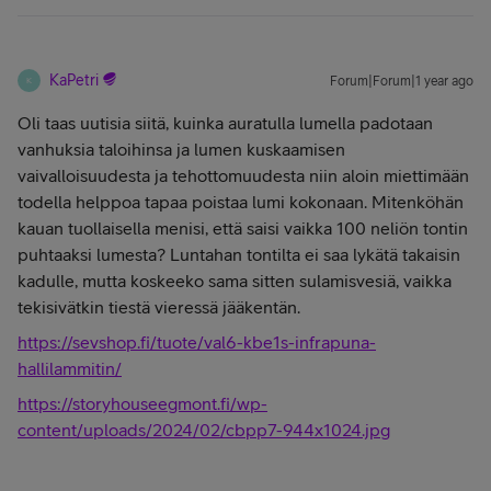
KaPetri
Forum|Forum|1 year ago
K
Oli taas uutisia siitä, kuinka auratulla lumella padotaan
vanhuksia taloihinsa ja lumen kuskaamisen
vaivalloisuudesta ja tehottomuudesta niin aloin miettimään
todella helppoa tapaa poistaa lumi kokonaan. Mitenköhän
kauan tuollaisella menisi, että saisi vaikka 100 neliön tontin
puhtaaksi lumesta? Luntahan tontilta ei saa lykätä takaisin
kadulle, mutta koskeeko sama sitten sulamisvesiä, vaikka
tekisivätkin tiestä vieressä jääkentän.
https://sevshop.fi/tuote/val6-kbe1s-infrapuna-
hallilammitin/
https://storyhouseegmont.fi/wp-
content/uploads/2024/02/cbpp7-944x1024.jpg