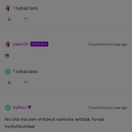
1 tykkää tästä
jokeri59
ALOITTAJA
Forum|Forum|1 year ago
😎
1 tykkää tästä
K
KaPetri
Forum|Forum|1 year ago
K
No sitä mä olen yrittänyt vaimolle selittää, hyvää
hyötyliikuntaa!