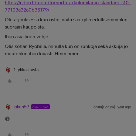
https://cdon.fi/tuote/fornorth-akkulumilapio-standard-s10-
77103a32a0b35179/
Oli tarjouksessa kun ostin, näitä saa kyllä edullisemminkin
suoraan kaupoista.
Ihan asiallinen vehje...
Olisikohan Ryobilla, minulla kun on runkoja sekä akkuja jo
muutenkin ihan kivasti. Hmm hmm.
1 tykkää tästä
jokeri59
ALOITTAJA
Forum|Forum|1 year ago
😎