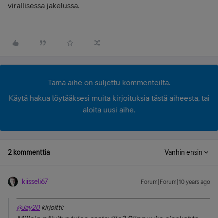
virallisessa jakelussa.
Tämä aihe on suljettu kommenteilta.
Käytä hakua löytääksesi muita kirjoituksia tästä aiheesta, tai
aloita uusi aihe.
2 kommenttia
Vanhin ensin
kiisseli67
Forum|Forum|10 years ago
@Jay20
kirjoitti: