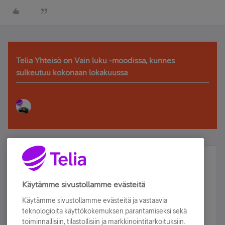
Telia Yhteisö on Vain luku -moodissa, kunnes
sulkeutuu kokonaan lokakuussa
Älä jää paitsi – osallistu ja voita!
Tilaa Telian uutiskirje ja olet mukana arvonnassa.
Käytämme sivustollamme evästeitä
Samalla saat parhaat asiakasedut suoraan
Käytämme sivustollamme evästeitä ja vastaavia
sähköpostiisi.
teknologioita käyttökokemuksen parantamiseksi sekä
toiminnallisiin, tilastollisiin ja markkinointitarkoituksiin.