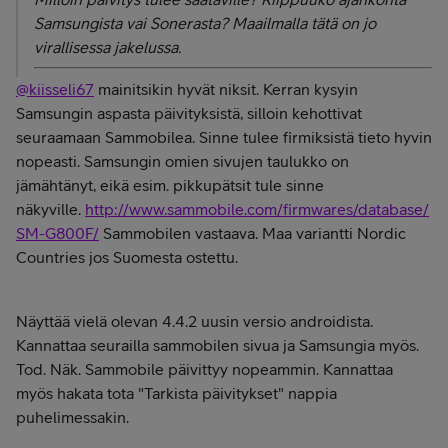
Samsungista vai Sonerasta? Maailmalla tätä on jo
virallisessa jakelussa.
@kiisseli67
mainitsikin hyvät niksit. Kerran kysyin
Samsungin aspasta päivityksistä, silloin kehottivat
seuraamaan Sammobilea. Sinne tulee firmiksistä tieto hyvin
nopeasti. Samsungin omien sivujen taulukko on
jämähtänyt, eikä esim. pikkupätsit tule sinne
näkyville.
http://www.sammobile.com/firmwares/database/
SM-G800F/
Sammobilen vastaava. Maa variantti Nordic
Countries jos Suomesta ostettu.
Näyttää vielä olevan 4.4.2 uusin versio androidista.
Kannattaa seurailla sammobilen sivua ja Samsungia myös.
Tod. Näk. Sammobile päivittyy nopeammin. Kannattaa
myös hakata tota "Tarkista päivitykset" nappia
puhelimessakin.