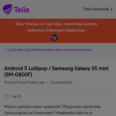
Telia.fi etusivulle
Telia Yhteisö on Vain luku -moodissa, kunnes
sulkeutuu kokonaan lokakuussa
Laitteiden käyttökokemukset sekä ongelmanratkaisu
Android 5 Lollipop / Samsung Galaxy S5 mini
(SM-G800F)
Forum|Forum|9 years ago
2 kommenttia
Jay20
J
Milloin päivitys tulee saataville? Riippuuko ajankohta
Samsungista vai Sonerasta? Maailmalla tätä on jo