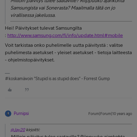
Milloin päivitys tulee saataville? Riippuuko ajankohta
Samsungista vai Sonerasta? Maailmalla tätä on jo
virallisessa jakelussa.
Hei! Päivitykset tulevat Samsungilta
:
http://www.samsung.com/fi/info/update.html#mobile
Voit tarkistaa onko puhelimelle uutta päivitystä : valitse
puhelimesta asetukset - yleiset asetukset - tietoja laitteesta
- ohjelmistopäivitykset.
#koskamävoin "Stupid is as stupid does" - Forrest Gump
Purnipsi
Forum|Forum|10 years ago
@Jay20
kirjoitti:
Milloin päivitys tulee saataville? Riippuuko ajankohta