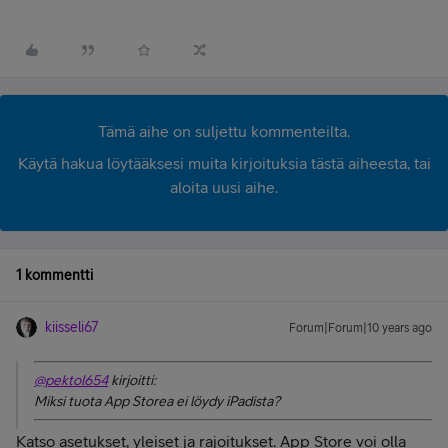
Tämä aihe on suljettu kommenteilta.
Käytä hakua löytääksesi muita kirjoituksia tästä aiheesta, tai
aloita uusi aihe.
1 kommentti
kiisseli67
Forum|Forum|10 years ago
@pektol654
kirjoitti:
Miksi tuota App Storea ei löydy iPadista?
Katso asetukset, yleiset ja rajoitukset. App Store voi olla