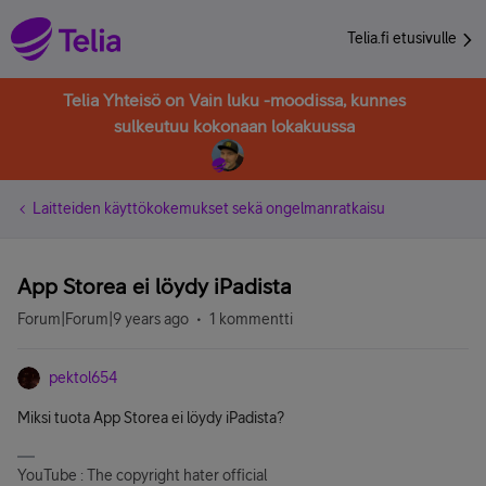
Telia.fi etusivulle
Telia Yhteisö on Vain luku -moodissa, kunnes
sulkeutuu kokonaan lokakuussa
Laitteiden käyttökokemukset sekä ongelmanratkaisu
App Storea ei löydy iPadista
Forum|Forum|9 years ago
1 kommentti
pektol654
Miksi tuota App Storea ei löydy iPadista?
YouTube : The copyright hater official