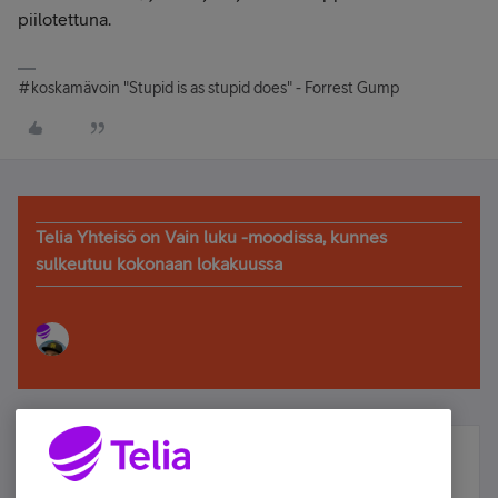
piilotettuna.
#koskamävoin "Stupid is as stupid does" - Forrest Gump
Telia Yhteisö on Vain luku -moodissa, kunnes
sulkeutuu kokonaan lokakuussa
Älä jää paitsi – osallistu ja voita!