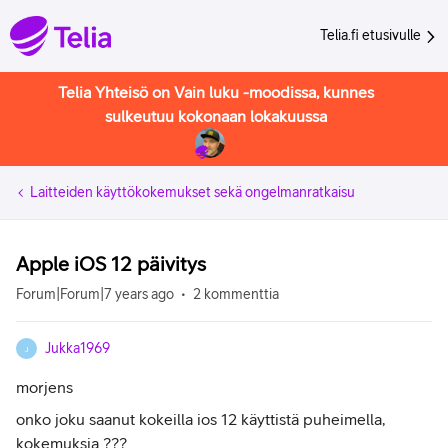
Telia.fi etusivulle
Telia Yhteisö on Vain luku -moodissa, kunnes
sulkeutuu kokonaan lokakuussa
Laitteiden käyttökokemukset sekä ongelmanratkaisu
Apple iOS 12 päivitys
Forum|Forum|7 years ago
2 kommenttia
Jukka1969
J
morjens
onko joku saanut kokeilla ios 12 käyttistä puheimella,
kokemuksia ???