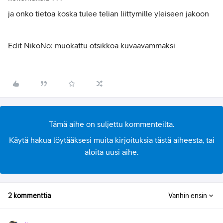
ja onko tietoa koska tulee telian liittymille yleiseen jakoon
Edit NikoNo: muokattu otsikkoa kuvaavammaksi
Tämä aihe on suljettu kommenteilta.
Käytä hakua löytääksesi muita kirjoituksia tästä aiheesta, tai
aloita uusi aihe.
2 kommenttia
Vanhin ensin