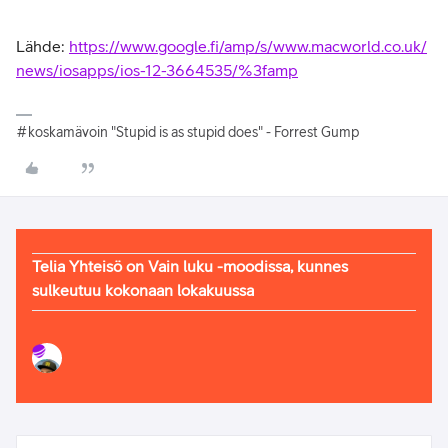
Lähde:
https://www.google.fi/amp/s/www.macworld.co.uk/
news/iosapps/ios-12-3664535/%3famp
#koskamävoin "Stupid is as stupid does" - Forrest Gump
Telia Yhteisö on Vain luku -moodissa, kunnes
sulkeutuu kokonaan lokakuussa