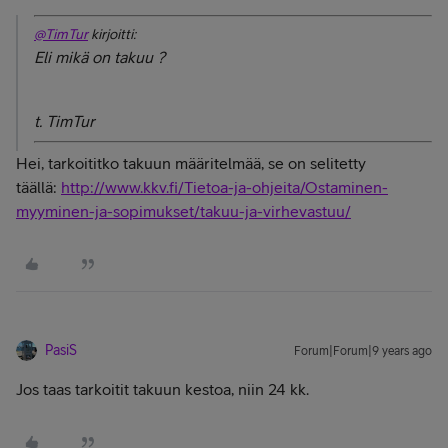
@TimTur
kirjoitti:
Eli mikä on takuu ?
t. TimTur
Hei, tarkoititko takuun määritelmää, se on selitetty
täällä:
http://www.kkv.fi/Tietoa-ja-ohjeita/Ostaminen-
myyminen-ja-sopimukset/takuu-ja-virhevastuu/
PasiS
Forum|Forum|9 years ago
Jos taas tarkoitit takuun kestoa, niin 24 kk.