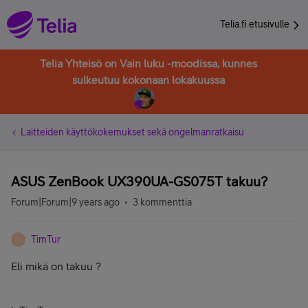
Telia.fi etusivulle
Telia Yhteisö on Vain luku -moodissa, kunnes
sulkeutuu kokonaan lokakuussa
Laitteiden käyttökokemukset sekä ongelmanratkaisu
ASUS ZenBook UX390UA-GS075T takuu?
Forum|Forum|9 years ago
3 kommenttia
TimTur
T
Eli mikä on takuu ?