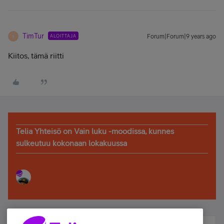
TimTur
ALOITTAJA
Forum|Forum|9 years ago
T
Kiitos, tämä riitti
Telia Yhteisö on Vain luku -moodissa, kunnes
sulkeutuu kokonaan lokakuussa