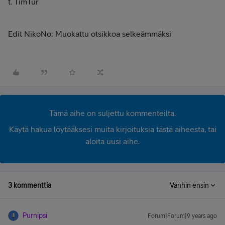
t. TimTur
Edit NikoNo: Muokattu otsikkoa selkeämmäksi
Tämä aihe on suljettu kommenteilta.
Käytä hakua löytääksesi muita kirjoituksia tästä aiheesta, tai
aloita uusi aihe.
3 kommenttia
Vanhin ensin
Purnipsi
Forum|Forum|9 years ago