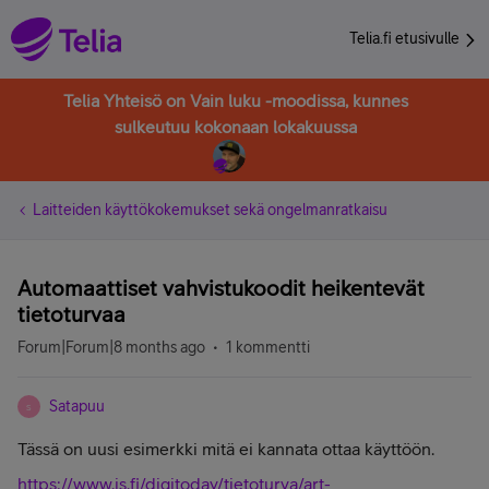
Telia.fi etusivulle
Telia Yhteisö on Vain luku -moodissa, kunnes
sulkeutuu kokonaan lokakuussa
Laitteiden käyttökokemukset sekä ongelmanratkaisu
Automaattiset vahvistukoodit heikentevät
tietoturvaa
Forum|Forum|8 months ago
1 kommentti
Satapuu
S
Tässä on uusi esimerkki mitä ei kannata ottaa käyttöön.
https://www.is.fi/digitoday/tietoturva/art-