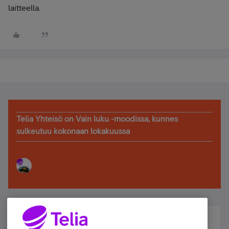
laitteella.
Telia Yhteisö on Vain luku -moodissa, kunnes
sulkeutuu kokonaan lokakuussa
Älä jää paitsi – osallistu ja voita!