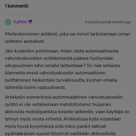
1 kommentti
KaPetri
Forum|Forum|8 months ago
K
Mielenkiinoinen artikkeli, joka sai minut tarkistamaan oman
laitteeni asetukset.
Jäin kuitenkin pohtimaan, miten tästä automaattisesta
vahvistuskoodien syöttämisestä pääsee hyötymään
ulkopuolinen taho omalla laitteellaan? En näe sellaista
tilannetta missä vahvistuskoodin automaattinen
syöttäminen heikentäisi turvallisuutta, kunhan omalla
laitteella toimii vastuullisesti.
Artikkelin esimerkissä autommaattinen vahvistuskoodin
syöttö ei ole sellaisenaan mahdollistanut huijarien
aktivoida mobiilipankkia toiselle laitteelle, vaan käyttäjä on
tehnyt myös muita virheitä. Artikkelissa kyllä nostetaan
myös hyviä kysymyksiä siitä miksi pankit sallivat
epämääräisen suuret tilisiirrot vastikään aktivoidulla