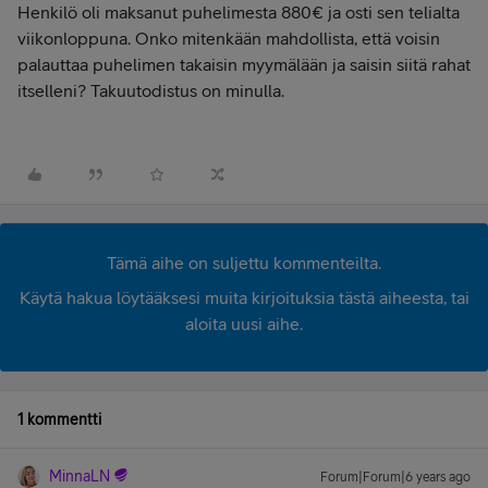
Henkilö oli maksanut puhelimesta 880€ ja osti sen telialta
viikonloppuna. Onko mitenkään mahdollista, että voisin
palauttaa puhelimen takaisin myymälään ja saisin siitä rahat
itselleni? Takuutodistus on minulla.
Tämä aihe on suljettu kommenteilta.
Käytä hakua löytääksesi muita kirjoituksia tästä aiheesta, tai
aloita uusi aihe.
1 kommentti
MinnaLN
Forum|Forum|6 years ago