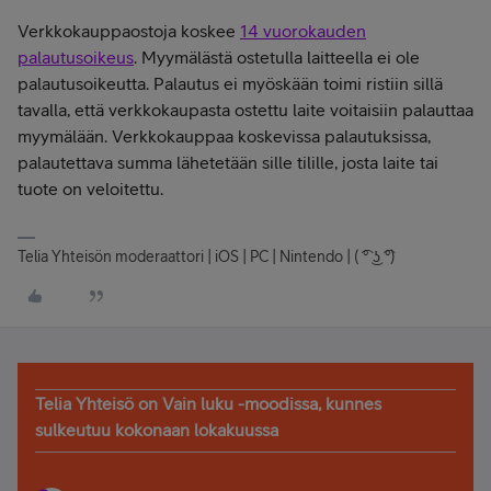
Verkkokauppaostoja koskee
14 vuorokauden
palautusoikeus
. Myymälästä ostetulla laitteella ei ole
palautusoikeutta. Palautus ei myöskään toimi ristiin sillä
tavalla, että verkkokaupasta ostettu laite voitaisiin palauttaa
myymälään. Verkkokauppaa koskevissa palautuksissa,
palautettava summa lähetetään sille tilille, josta laite tai
tuote on veloitettu.
Telia Yhteisön moderaattori | iOS | PC | Nintendo | ( ͡° ͜ʖ ͡°)
Telia Yhteisö on Vain luku -moodissa, kunnes
sulkeutuu kokonaan lokakuussa