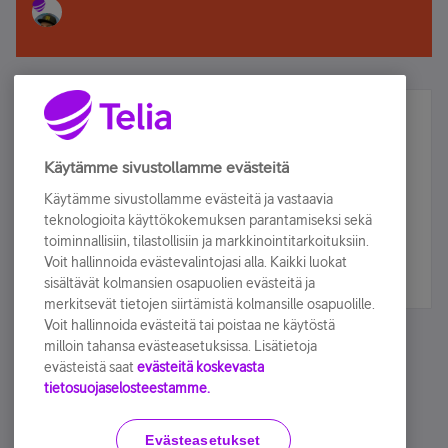
Älä jää paitsi – osallistu ja voita!
Tilaa Telian uutiskirje ja olet mukana arvonnassa.
Käytämme sivustollamme evästeitä
Samalla saat parhaat asiakasedut suoraan
Käytämme sivustollamme evästeitä ja vastaavia
sähköpostiisi.
teknologioita käyttökokemuksen parantamiseksi sekä
toiminnallisiin, tilastollisiin ja markkinointitarkoituksiin.
Voit hallinnoida evästevalintojasi alla. Kaikki luokat
Tilaa nyt
sisältävät kolmansien osapuolien evästeitä ja
merkitsevät tietojen siirtämistä kolmansille osapuolille.
Voit hallinnoida evästeitä tai poistaa ne käytöstä
milloin tahansa evästeasetuksissa. Lisätietoja
evästeistä saat
evästeitä koskevasta
tietosuojaselosteestamme.
Käyttöehdot
Accessibility statement
Evästeasetukset