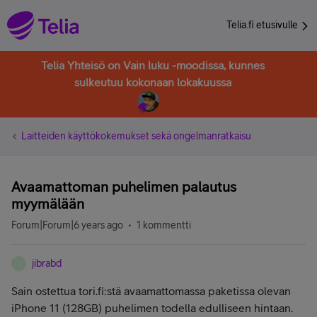
Telia.fi etusivulle
Telia Yhteisö on Vain luku -moodissa, kunnes
sulkeutuu kokonaan lokakuussa
Laitteiden käyttökokemukset sekä ongelmanratkaisu
Avaamattoman puhelimen palautus
myymälään
Forum|Forum|6 years ago
1 kommentti
jibrabd
J
Sain ostettua tori.fi:stä avaamattomassa paketissa olevan
iPhone 11 (128GB) puhelimen todella edulliseen hintaan.