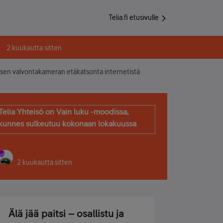
Telia.fi etusivulle
2 kuukautta sitten
sen valvontakameran etäkatsonta internetistä
Telia Yhteisö on Vain luku -moodissa,
kunnes sulkeutuu kokonaan lokakuussa
2 kuukautta sitten
Älä jää paitsi – osallistu ja