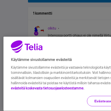
1 kommentti
olkitu
Intenossa portti ohjaus ei ole nimellä Vir
Toolbox valikon alta.
Tykkää
Käytämme sivustollamme evästeitä
Käytämme sivustollamme evästeitä ja vastaavia teknologioita kä
toiminnallisiin, tilastollisiin ja markkinointitarkoituksiin. Voit hallinn
sisältävät kolmansien osapuolien evästeitä ja merkitsevät tietojen si
hallinnoida evästeitä tai poistaa ne käytöstä milloin tahansa eväste
evästeitä koskevasta tietosuojaselosteestamme.
Evästeas