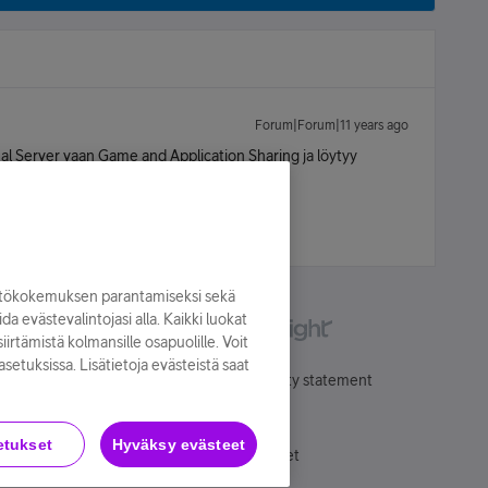
Forum|Forum|11 years ago
tual Server vaan Game and Application Sharing ja löytyy
yttökokemuksen parantamiseksi sekä
oida evästevalintojasi alla. Kaikki luokat
irtämistä kolmansille osapuolille. Voit
asetuksissa. Lisätietoja evästeistä saat
Käyttöehdot
Accessibility statement
etukset
Hyväksy evästeet
Evästeasetukset