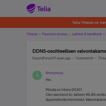
Telia Yhteisö on Va
Yhteisö
Foorumin etusivu
Laitteet & tarvikkeet
DDNS-osoitteellisen valvontakamer
Forum|Forum|11 years ago
1 kommentti
70 ka
Anonymous
A
Hei,
Minulla on Inteno DG301.
Olen asentanut ko. laitteen WLAN-verkkoo
älypuhelimella internetistä. Valvontakame