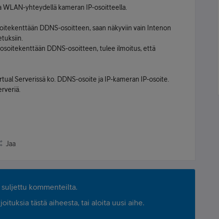
a WLAN-yhteydellä kameran IP-osoitteella.
soitekenttään DDNS-osoitteen, saan näkyviin vain Intenon
tuksiin.
en osoitekenttään DDNS-osoitteen, tulee ilmoitus, että
Virtual Serverissä ko. DDNS-osoite ja IP-kameran IP-osoite.
rveriä.
Jaa
suljettu kommenteilta.
ituksia tästä aiheesta, tai aloita uusi aihe.