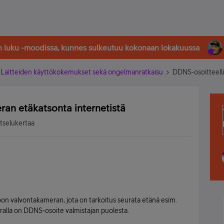
in luku -moodissa, kunnes sulkeutuu kokonaan lokakuussa
Laitteiden käyttökokemukset sekä ongelmanratkaisu
DDNS-osoitteelli
an etäkatsonta internetistä
tselukertaa
n valvontakameran, jota on tarkoitus seurata etänä esim.
ralla on DDNS-osoite valmistajan puolesta.