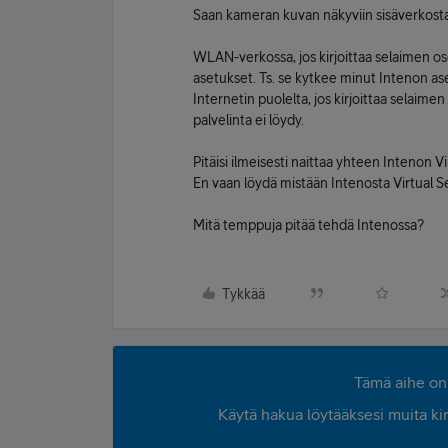
Saan kameran kuvan näkyviin sisäverkost
WLAN-verkossa, jos kirjoittaa selaimen o
asetukset. Ts. se kytkee minut Intenon ase
Internetin puolelta, jos kirjoittaa selaim
palvelinta ei löydy.
Pitäisi ilmeisesti naittaa yhteen Intenon 
En vaan löydä mistään Intenosta Virtual Se
Mitä temppuja pitää tehdä Intenossa?
Tykkää
Tämä aihe on 
Käytä hakua löytääksesi muita kirjo