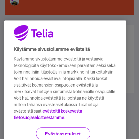
Älä jää paitsi – osallistu ja voita!
Tilaa Telian uutiskirje ja olet mukana arvonnassa.
Käytämme sivustollamme evästeitä
Samalla saat parhaat asiakasedut suoraan
Käytämme sivustollamme evästeitä ja vastaavia
sähköpostiisi.
teknologioita käyttökokemuksen parantamiseksi sekä
toiminnallisiin, tilastollisiin ja markkinointitarkoituksiin.
Voit hallinnoida evästevalintojasi alla. Kaikki luokat
Tilaa nyt
sisältävät kolmansien osapuolien evästeitä ja
merkitsevät tietojen siirtämistä kolmansille osapuolille.
Voit hallinnoida evästeitä tai poistaa ne käytöstä
milloin tahansa evästeasetuksissa. Lisätietoja
evästeistä saat
evästeitä koskevasta
tietosuojaselosteestamme.
Käyttöehdot
Accessibility statement
Evästeasetukset