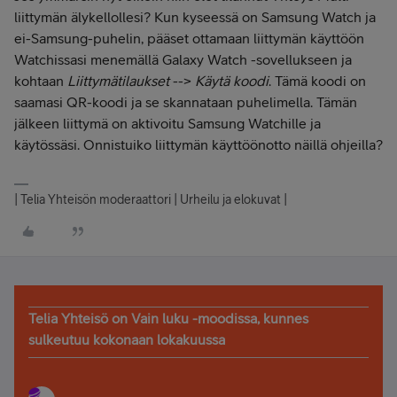
liittymän älykellollesi? Kun kyseessä on Samsung Watch ja
ei-Samsung-puhelin, pääset ottamaan liittymän käyttöön
Watchissasi menemällä Galaxy Watch -sovellukseen ja
kohtaan
Liittymätilaukset
-->
Käytä koodi
. Tämä koodi on
saamasi QR-koodi ja se skannataan puhelimella. Tämän
jälkeen liittymä on aktivoitu Samsung Watchille ja
käytössäsi. Onnistuiko liittymän käyttöönotto näillä ohjeilla?
| Telia Yhteisön moderaattori | Urheilu ja elokuvat |
Telia Yhteisö on Vain luku -moodissa, kunnes
sulkeutuu kokonaan lokakuussa