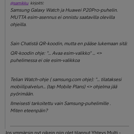
@samikku
kirjoitti:
Samsung Galaxy Watch ja Huawei P20Pro-puhelin.
MUTTA esim-asennus ei onnistu saatavilla olevilla
ohjeilla.
Sain Chatistä QR-koodin, mutta en pääse lukemaan sitä:
QR-koodin ohje: "... Avaa esim-valikko" ... <>
puhelimessa ei ole esim-valikkoa
Telian Watch-ohje ( samsung.com ohje): "... tilataksesi
mobiilipalvelun... (tap Mobile Plans) <> ohjelma jää
pyörimään.
Ilmeisesti tarkoitettu vain Samsung-puhelimille .
Miten eteenpäin?
Jos ymmärsin nyt oikein niin olet tilannut Yhteys Multi -