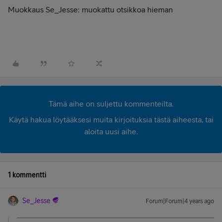
Muokkaus Se_Jesse: muokattu otsikkoa hieman
Tämä aihe on suljettu kommenteilta.
Käytä hakua löytääksesi muita kirjoituksia tästä aiheesta, tai
aloita uusi aihe.
1 kommentti
Se_Jesse
Forum|Forum|4 years ago