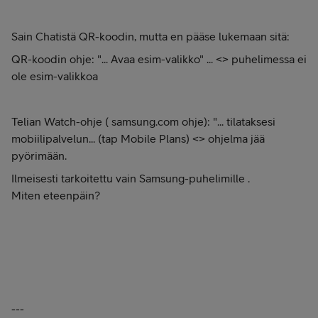
Sain Chatistä QR-koodin, mutta en pääse lukemaan sitä:
QR-koodin ohje: "... Avaa esim-valikko" ... <> puhelimessa ei
ole esim-valikkoa
Telian Watch-ohje ( samsung.com ohje): "... tilataksesi
mobiilipalvelun... (tap Mobile Plans) <> ohjelma jää
pyörimään.
Ilmeisesti tarkoitettu vain Samsung-puhelimille .
Miten eteenpäin?
---