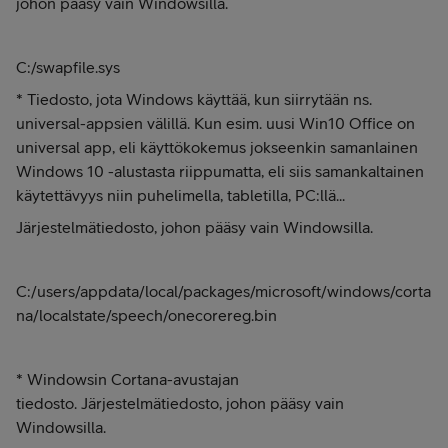
johon pääsy vain Windowsilla.
C:/swapfile.sys
* Tiedosto, jota Windows käyttää, kun siirrytään ns.
universal-appsien välillä. Kun esim. uusi Win10 Office on
universal app, eli käyttökokemus jokseenkin samanlainen
Windows 10 -alustasta riippumatta, eli siis samankaltainen
käytettävyys niin puhelimella, tabletilla, PC:llä...
Järjestelmätiedosto, johon pääsy vain Windowsilla.
C:/users/appdata/local/packages/microsoft/windows/
corta
na/localstate/speech/onecorereg.bin
* Windowsin Cortana-avustajan
tiedosto. Järjestelmätiedosto, johon pääsy vain
Windowsilla.