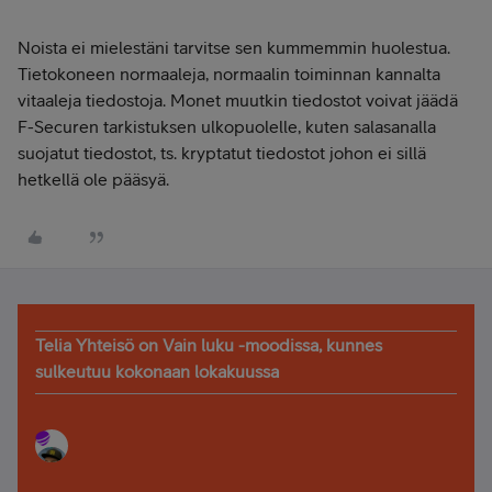
Noista ei mielestäni tarvitse sen kummemmin huolestua.
Tietokoneen normaaleja, normaalin toiminnan kannalta
vitaaleja tiedostoja. Monet muutkin tiedostot voivat jäädä
F-Securen tarkistuksen ulkopuolelle, kuten salasanalla
suojatut tiedostot, ts. kryptatut tiedostot johon ei sillä
hetkellä ole pääsyä.
Telia Yhteisö on Vain luku -moodissa, kunnes
sulkeutuu kokonaan lokakuussa