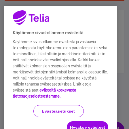
Älä jää paitsi – osallistu ja voita!
Tilaa Telian uutiskirje ja olet mukana arvonnassa.
Käytämme sivustollamme evästeitä
Samalla saat parhaat asiakasedut suoraan
Käytämme sivustollamme evästeitä ja vastaavia
sähköpostiisi.
teknologioita käyttökokemuksen parantamiseksi sekä
toiminnallisiin, tilastollisiin ja markkinointitarkoituksiin.
Voit hallinnoida evästevalintojasi alla. Kaikki luokat
Tilaa nyt
sisältävät kolmansien osapuolien evästeitä ja
merkitsevät tietojen siirtämistä kolmansille osapuolille.
Voit hallinnoida evästeitä tai poistaa ne käytöstä
milloin tahansa evästeasetuksissa. Lisätietoja
evästeistä saat
evästeitä koskevasta
tietosuojaselosteestamme.
Käyttöehdot
Accessibility statement
Evästeasetukset
Hyväksy evästeet