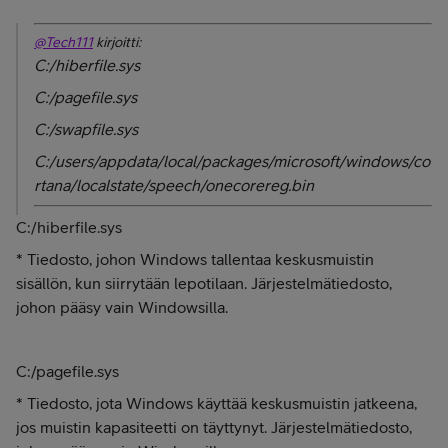
@Tech111
kirjoitti:
C:/hiberfile.sys
C:/pagefile.sys
C:/swapfile.sys
C:/users/appdata/local/packages/microsoft/windows/co
rtana/localstate/speech/onecorereg.bin
C:/hiberfile.sys
* Tiedosto, johon Windows tallentaa keskusmuistin
sisällön, kun siirrytään lepotilaan.
Järjestelmätiedosto,
johon pääsy vain Windowsilla.
C:/pagefile.sys
* Tiedosto, jota Windows käyttää keskusmuistin jatkeena,
jos muistin kapasiteetti on täyttynyt. Järjestelmätiedosto,