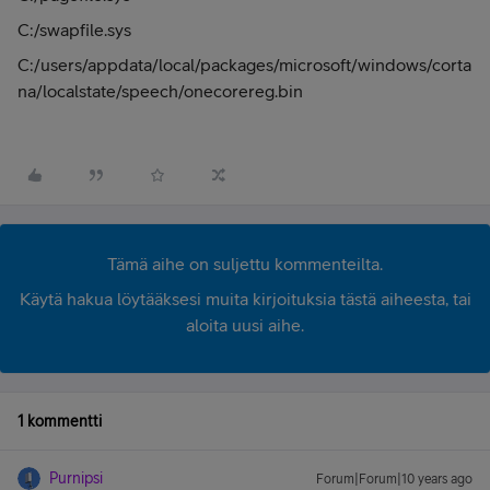
C:/swapfile.sys
C:/users/appdata/local/packages/microsoft/windows/corta
na/localstate/speech/onecorereg.bin
Tämä aihe on suljettu kommenteilta.
Käytä hakua löytääksesi muita kirjoituksia tästä aiheesta, tai
aloita uusi aihe.
1 kommentti
Purnipsi
Forum|Forum|10 years ago