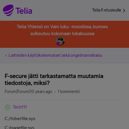
Telia.fi etusivulle
Telia Yhteisö on Vain luku -moodissa, kunnes
sulkeutuu kokonaan lokakuussa
Laitteiden käyttökokemukset sekä ongelmanratkaisu
F-secure jätti tarkastamatta muutamia
tiedostoja, miksi?
Forum|Forum|10 years ago
1 kommentti
Tech111
T
C:/hiberfile.sys
C:/pagefile.sys