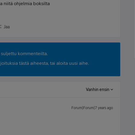
aa niitä ohjelmia boksilta
Jaa
suljettu kommenteilta.
ituksia tästä aiheesta, tai aloita uusi aihe.
Vanhin ensin
Forum|Forum|7 years ago