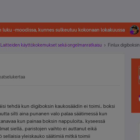
in luku -moodissa, kunnes sulkeutuu kokonaan lokakuussa
Laitteiden käyttökokemukset sekä ongelmanratkaisu
Finlux digiboksi
katselukertaa
isi tehdä kun digiboksin kaukosäädin ei toimi.. boksi
utta silti aina punanen valo palaa säätimessä kun
 kanavaa kun painaa boksin nappuloita.. kyseessä
lmat siellä.. paristojen vaihto ei auttanut eikä
sellaisia yleiskauko säätimiä mitkä toimii