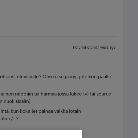
Forum|Forum|7 years ago
aus televisiolle? Olisiko se jäänyt jotenkin päälle
ainen näppäin tai harmaa jossa lukee tv) tai source
n nuoli sisään).
intä, kun kokeilet painaa vaikka jotain
tä +/- ?
- Forrest Gump