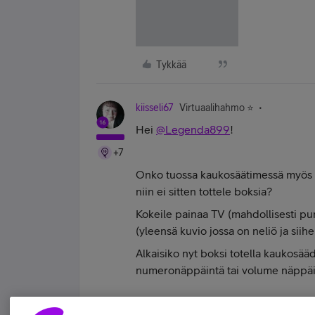
Tykkää
kiisseli67
Virtuaalihahmo ⭐️
Hei
@Legenda899
!
+7
Onko tuossa kaukosäätimessä myös ohj
niin ei sitten tottele boksia?
Kokeile painaa TV (mahdollisesti pun
(yleensä kuvio jossa on neliö ja siihe
Alkaisiko nyt boksi totella kaukosääd
numeronäppäintä tai volume näppäin
#koskamävoin "Stupid is as stupid does" 