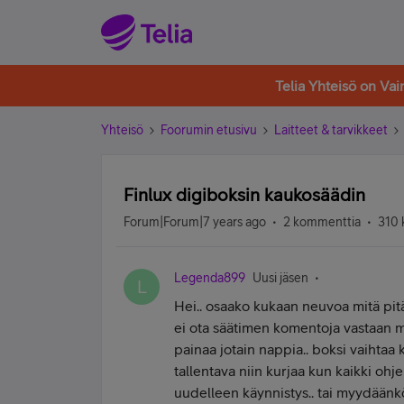
Telia Yhteisö on Va
Yhteisö
Foorumin etusivu
Laitteet & tarvikkeet
Finlux digiboksin kaukosäädin
Forum|Forum|7 years ago
2 kommenttia
310 
Legenda899
Uusi jäsen
L
Hei.. osaako kukaan neuvoa mitä pitä
ei ota säätimen komentoja vastaan m
painaa jotain nappia.. boksi vaihtaa
tallentava niin kurjaa kun kaikki ohje
uudelleen käynnistys.. tai myydäänkö 