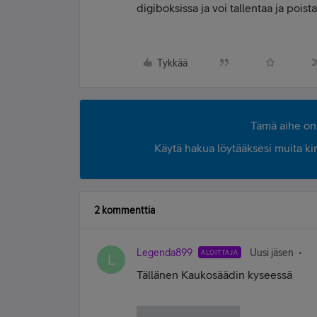
digiboksissa ja voi tallentaa ja poist
Tykkää
Tämä aihe on 
Käytä hakua löytääksesi muita kirjo
2 kommenttia
Legenda899
Uusi jäsen
ALOITTAJA
L
Tällänen Kaukosäädin kyseessä