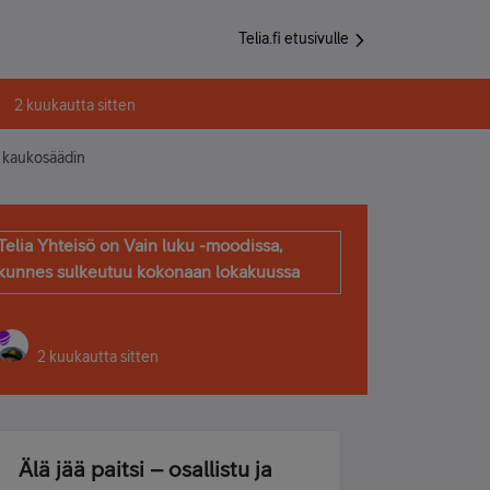
Telia.fi etusivulle
2 kuukautta sitten
n kaukosäädin
Telia Yhteisö on Vain luku -moodissa,
kunnes sulkeutuu kokonaan lokakuussa
2 kuukautta sitten
Älä jää paitsi – osallistu ja