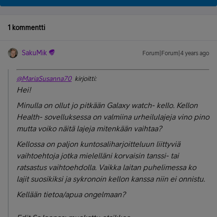
1 kommentti
SakuMik
Forum|Forum|4 years ago
@MariaSusanna70
kirjoitti:
Hei!
Minulla on ollut jo pitkään Galaxy watch- kello. Kellon
Health- sovelluksessa on valmiina urheilulajeja vino pino
mutta voiko näitä lajeja mitenkään vaihtaa?
Kellossa on paljon kuntosaliharjoitteluun liittyviä
vaihtoehtoja jotka mielelläni korvaisin tanssi- tai
ratsastus vaihtoehdolla. Vaikka laitan puhelimessa ko
lajit suosikiksi ja sykronoin kellon kanssa niin ei onnistu.
Kellään tietoa/apua ongelmaan?