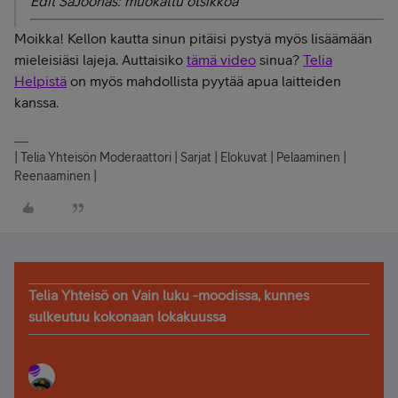
Edit SaJoonas: muokattu otsikkoa
Moikka! Kellon kautta sinun pitäisi pystyä myös lisäämään
mieleisiäsi lajeja. Auttaisiko
tämä video
sinua?
Telia
Helpistä
on myös mahdollista pyytää apua laitteiden
kanssa.
| Telia Yhteisön Moderaattori | Sarjat | Elokuvat | Pelaaminen |
Reenaaminen |
Telia Yhteisö on Vain luku -moodissa, kunnes
sulkeutuu kokonaan lokakuussa