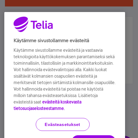
Älä jää paitsi – osallistu ja voita!
Tilaa Telian uutiskirje ja olet mukana arvonnassa.
Käytämme sivustollamme evästeitä
Samalla saat parhaat asiakasedut suoraan
Käytämme sivustollamme evästeitä ja vastaavia
sähköpostiisi.
teknologioita käyttökokemuksen parantamiseksi sekä
toiminnallisiin, tilastollisiin ja markkinointitarkoituksiin.
Voit hallinnoida evästevalintojasi alla. Kaikki luokat
Tilaa nyt
sisältävät kolmansien osapuolien evästeitä ja
merkitsevät tietojen siirtämistä kolmansille osapuolille.
Voit hallinnoida evästeitä tai poistaa ne käytöstä
milloin tahansa evästeasetuksissa. Lisätietoja
evästeistä saat
evästeitä koskevasta
tietosuojaselosteestamme.
Käyttöehdot
Accessibility statement
Evästeasetukset