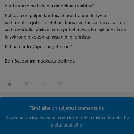
mutta voiko näitä lajeja mitenkään vaihtaa?
Kellossa on paljon kuntosaliharjoitteluun liittyviä
vaihtoehtoja jotka mielelläni korvaisin tanssi- tai ratsastus
vaihtoehdolla. Vaikka laitan puhelimessa ko lajit suosikiksi
ja sykronoin kellon kanssa niin ei onnistu.
Kellään tietoa/apua ongelmaan?
Edit SaJoonas: muokattu otsikkoa
Tämä aihe on suljettu kommenteilta.
Käytä hakua löytääksesi muita kirjoituksia tästä aiheesta, tai
aloita uusi aihe.