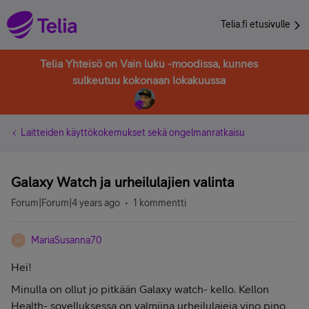
Telia.fi etusivulle
Telia Yhteisö on Vain luku -moodissa, kunnes
sulkeutuu kokonaan lokakuussa
Laitteiden käyttökokemukset sekä ongelmanratkaisu
Galaxy Watch ja urheilulajien valinta
Forum|Forum|4 years ago
1 kommentti
MariaSusanna70
M
Hei!
Minulla on ollut jo pitkään Galaxy watch- kello. Kellon
Health- sovelluksessa on valmiina urheilulajeja vino pino