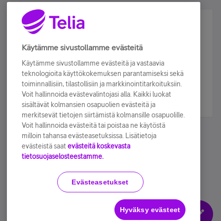
Älä jää paitsi – osallistu ja voita!
Tilaa Telian uutiskirje ja olet mukana arvonnassa.
Käytämme sivustollamme evästeitä
Samalla saat parhaat asiakasedut suoraan
Käytämme sivustollamme evästeitä ja vastaavia
sähköpostiisi.
teknologioita käyttökokemuksen parantamiseksi sekä
toiminnallisiin, tilastollisiin ja markkinointitarkoituksiin.
Voit hallinnoida evästevalintojasi alla. Kaikki luokat
Tilaa nyt
sisältävät kolmansien osapuolien evästeitä ja
merkitsevät tietojen siirtämistä kolmansille osapuolille.
Voit hallinnoida evästeitä tai poistaa ne käytöstä
milloin tahansa evästeasetuksissa. Lisätietoja
evästeistä saat
evästeitä koskevasta
tietosuojaselosteestamme.
Käyttöehdot
Accessibility statement
Evästeasetukset
Hyväksy evästeet
Evästeasetukset