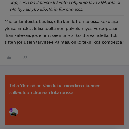
Jep, siinä on ilmeisesti kiinteä ohjelmoitava SIM, jota ei
ole hyväksytty käyttöön Euroopassa.
Mielenkiintoista. Luulisi, että kun IoT on tulossa koko ajan
yleisemmäksi, tulisi tuollainen palvelu myös Eurooppaan.
Ihan kätevää, jos ei erikseen tarvisi korttia vaihdella. Toki
sitten jos usein tarvitsee vaihtaa, onko tekniikka kömpelöä?
Telia Yhteisö on Vain luku -moodissa, kunnes
sulkeutuu kokonaan lokakuussa