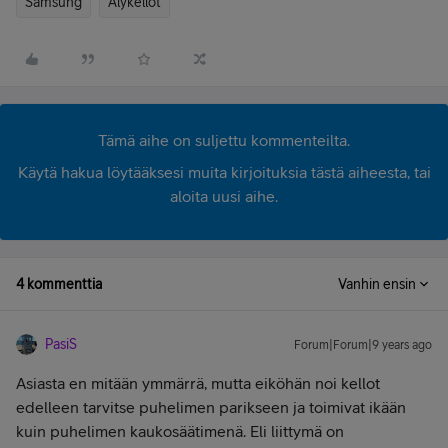
Samsung
Älykellot
Tämä aihe on suljettu kommenteilta.
Käytä hakua löytääksesi muita kirjoituksia tästä aiheesta, tai
aloita uusi aihe.
4 kommenttia
Vanhin ensin
PasiS
Forum|Forum|9 years ago
Asiasta en mitään ymmärrä, mutta eiköhän noi kellot
edelleen tarvitse puhelimen parikseen ja toimivat ikään
kuin puhelimen kaukosäätimenä. Eli liittymä on