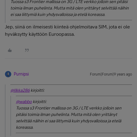
Tuossa s3 Frontier mallissa on 3G / LTE verkko jolloin sen pitäisi
toimia ilman puhelinta. Mutta mitä olen yrittänyt selvittää näihin
ei saa liittymiä kuin yhdysvalloissa ja etelä koreassa.
Jep, siinä on ilmeisesti kiinteä ohjelmoitava SIM, jota ei ole
hyväksytty käyttöön Euroopassa.
Purnipsi
Forum|Forum|9 years ago
@Ilkka286
kirjoitti:
@wabbo
kirjoitti:
Tuossa s3 Frontier mallissa on 3G / LTE verkko jolloin sen
pitäisi toimia ilman puhelinta. Mutta mitä olen yrittänyt
selvittää näihin ei saa liittymiä kuin yhdysvalloissa ja etelä
koreassa.