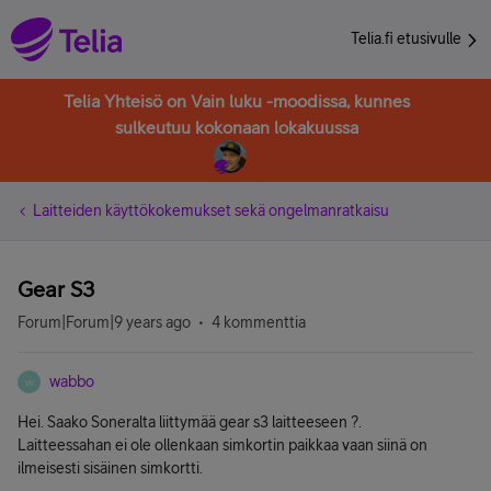
Telia.fi etusivulle
Telia Yhteisö on Vain luku -moodissa, kunnes
sulkeutuu kokonaan lokakuussa
Laitteiden käyttökokemukset sekä ongelmanratkaisu
Gear S3
Forum|Forum|9 years ago
4 kommenttia
wabbo
W
Hei. Saako Soneralta liittymää gear s3 laitteeseen ?.
Laitteessahan ei ole ollenkaan simkortin paikkaa vaan siinä on
ilmeisesti sisäinen simkortti.