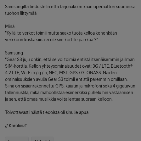
Samsungilta tiedustelin että tarjoaako mikään operaattori suomessa
tuohon liittymää
Minä
"Kyllä lte verkot toimii mutta saako tuota kelloa kenenkään
verkkoon koska siinä ei ole sim kortille paikkaa ?"
Samsung
"Gear S3 juju onkin, että se voi toimia entistä itsenäisemmin ja ilman
SIM-korttia. Kellon yhteysominaisuudet ovat: 3G / LTE. Bluetooth®
4.2 LTE, Wi-Fi b / g / n, NFC, MST, GPS / GLONASS. Näiden
ominaisuuksien avulla Gear S3 toimii entistä paremmin omillaan.
Siinä on sisäänrakennettu GPS, kaiutin ja mikrofoni sekä 4 gigatavun
tallennustila, mikä mahdollistaa esimerkiksi puheluihin vastaamisen
ja sen, että omaa musiikkia voi tallentaa suoraan kelloon.
Toivottavasti näistä tiedoista oli sinulle apua.
// Karoliina"