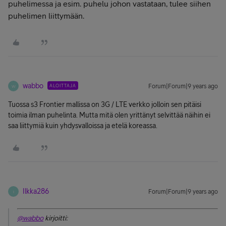
puhelimessa ja esim. puhelu johon vastataan, tulee siihen
puhelimen liittymään.
wabbo
ALOITTAJA
Forum|Forum|9 years ago
W
Tuossa s3 Frontier mallissa on 3G / LTE verkko jolloin sen pitäisi
toimia ilman puhelinta. Mutta mitä olen yrittänyt selvittää näihin ei
saa liittymiä kuin yhdysvalloissa ja etelä koreassa.
Ilkka286
Forum|Forum|9 years ago
I
@wabbo
kirjoitti: