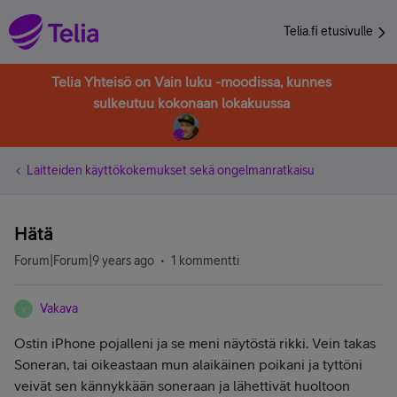
Telia.fi etusivulle
Telia Yhteisö on Vain luku -moodissa, kunnes
sulkeutuu kokonaan lokakuussa
Laitteiden käyttökokemukset sekä ongelmanratkaisu
Hätä
Forum|Forum|9 years ago
1 kommentti
Vakava
V
Ostin iPhone pojalleni ja se meni näytöstä rikki. Vein takas
Soneran, tai oikeastaan mun alaikäinen poikani ja tyttöni
veivät sen kännykkään soneraan ja lähettivät huoltoon