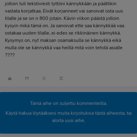
jolloin tuli tekstiviesti tyttöni kännykkään ja päättikin
vastata korjatkaa. Eivät korjanneet vai sanoivat osta uus
tilalle ja se on n 800 jotain. Kävin viikon päästä jolloin
kysyin mikä tämä on. Ja sanoivat ette saa kännykkää vaa
ostakaa uuden tilalle, ei edes se rikkinäinen kännykkä.
Kysymys on, nyt maksan osamaksulla se kännykkä eikä
mulla ole se kännykkä vaa heillä mitä voin tehdä asialle
????
Tämä aihe on suljettu kommenteilta.
Käytä hakua löytääksesi muita kirjoituksia tästä aiheesta, tai
aloita uusi aihe.