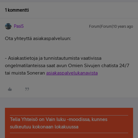
1 kommentti
PasiS
Forum|Forum|10 years ago
Ota yhteyttä asiakaspalveluun:
- Asiakastietoja ja tunnistautumista vaativissa
ongelmatilanteissa saat avun Omien Sivujen chatista 24/7
tai muista Soneran
asiakaspalvelukanavista
Telia Yhteisö on Vain luku -moodissa, kunnes
sulkeutuu kokonaan lokakuussa