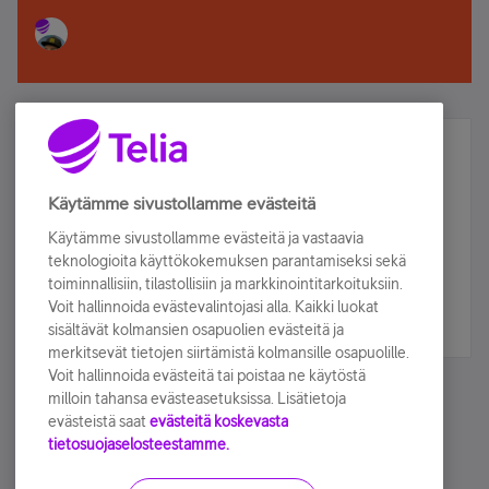
Älä jää paitsi – osallistu ja voita!
Tilaa Telian uutiskirje ja olet mukana arvonnassa.
Käytämme sivustollamme evästeitä
Samalla saat parhaat asiakasedut suoraan
Käytämme sivustollamme evästeitä ja vastaavia
sähköpostiisi.
teknologioita käyttökokemuksen parantamiseksi sekä
toiminnallisiin, tilastollisiin ja markkinointitarkoituksiin.
Voit hallinnoida evästevalintojasi alla. Kaikki luokat
Tilaa nyt
sisältävät kolmansien osapuolien evästeitä ja
merkitsevät tietojen siirtämistä kolmansille osapuolille.
Voit hallinnoida evästeitä tai poistaa ne käytöstä
milloin tahansa evästeasetuksissa. Lisätietoja
evästeistä saat
evästeitä koskevasta
tietosuojaselosteestamme.