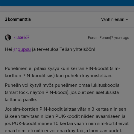
3 kommenttia
Vanhin ensin
kiisseli67
Forum|Forum|7 years ago
Hei
@pupsu
ja tervetuloa Telian yhteisöön!
Puhelimen ei pitäisi kysyä kuin kerran PIN-koodit (sim-
korttien PIN-koodit siis) kun puhelin käynnistetään.
Puhelin voi kysyä myös puhelimen omaa lukituskoodia
(smart lock, näytön PIN-koodi), jos olet sen asetuksista
laittanut päälle.
Jos sim-korttien PIN-koodit laittaa väärin 3 kertaa niin sen
jälkeen tarvitaan niiden PUK-koodit niiden avaamiseen ja
jos PUK-koodit menee 10 kertaa väärin niin sim-kortit eivät
enää toimi eli niitä ei voi enää käyttää ja tarvitaan uudet.