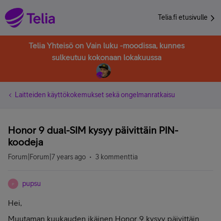
Telia.fi etusivulle
Telia Yhteisö on Vain luku -moodissa, kunnes
sulkeutuu kokonaan lokakuussa
Laitteiden käyttökokemukset sekä ongelmanratkaisu
Honor 9 dual-SIM kysyy päivittäin PIN-
koodeja
Forum|Forum|7 years ago
3 kommenttia
pupsu
P
Hei,
Muutaman kuukauden ikäinen Honor 9 kysyy päivittäin