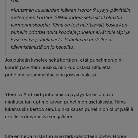
Hei,
Muutaman kuukauden ikäinen Honor 9 kysyy päivittäin
molempien korttien SIM-koodeja sekä sitä kolmatta
varmennuskoodia. Tämä on tosi häiritsevää, koska kun
puhelin odottaa noita koodeja puhelut eivät tule läpi ja
kyse on työpuhelimesta. Puhelimen uudelleen
käynnistämistä on jo kokeiltu.
Jos puhelin kyselee sekä korttien- etät puhelimen pin-
koodit päivittäin uusiksi, niin kuulostaisi siltä, että
puhelimesi sammahtaa aina jossain välissä.
Yleensä Android-puhelimissa pystyy tarkistamaan
niinkutsutun uptime-arvon puhelimen asetuksista. Tämä
lukema siis kertoo sen, kuinka kauan puhelin on ollut päällä
edellisen käynnistyksen jälkeen
Sitä en tiedä mistä tuo arvo tarkkaanottaen löytyy Honor