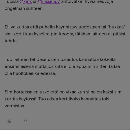
Tuossa
@kjns
ja
@kiisseli67
antoivatkin hyviä neuvoja
ongelman suhteen.
Eli vaikuttaa että puhelin käynnistyy uudestaan tai "hukkaa"
sim-kortit kun kyselee pin-koodia, tätähän laitteen ei pitäisi
tehdä.
Tuo laitteen tehdasetusten palautus kannattaa kokeilla
ensimmäisenä mutta jos siitä ei ole apua niin sitten taitaa
olla huoltokeikka edessä.
Sim-korteissa en usko että on vikaa kun siinä on kaksi sim-
korttia käytössä. Tuo oikea korttikoko kannattaa toki
varmistaa.