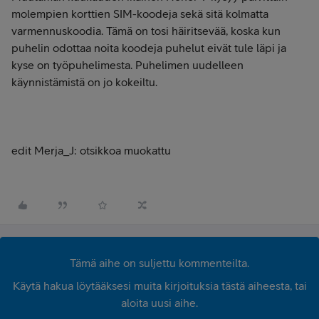
molempien korttien SIM-koodeja sekä sitä kolmatta
varmennuskoodia. Tämä on tosi häiritsevää, koska kun
puhelin odottaa noita koodeja puhelut eivät tule läpi ja
kyse on työpuhelimesta. Puhelimen uudelleen
käynnistämistä on jo kokeiltu.
edit Merja_J: otsikkoa muokattu
Tämä aihe on suljettu kommenteilta.
Käytä hakua löytääksesi muita kirjoituksia tästä aiheesta, tai
aloita uusi aihe.