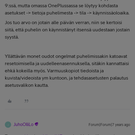
9:ssä, mutta omassa OnePlussassa se löytyy kohdasta
asetukset -> tietoja puhelimesta -> tila -> käynnissäoloaika.
Jos tuo arvo on jotain alle päivän verran, niin se kertoisi
siitä, että puhelin on käynnistänyt itsensä uudestaan jostain
syystä.
Yllättävän monet oudot ongelmat puhelimissakin katoavat
resetoimisella ja uudelleenasennuksella, sitäkin kannattaisi
ehkä kokeilla myös. Varmuuskopiot tiedoista ja
kuvista/videoista ym kuntoon, ja tehdasasetusten palautus
asetusvalikon kautta.
JuhoOlliLo
Forum|Forum|7 years ago
J