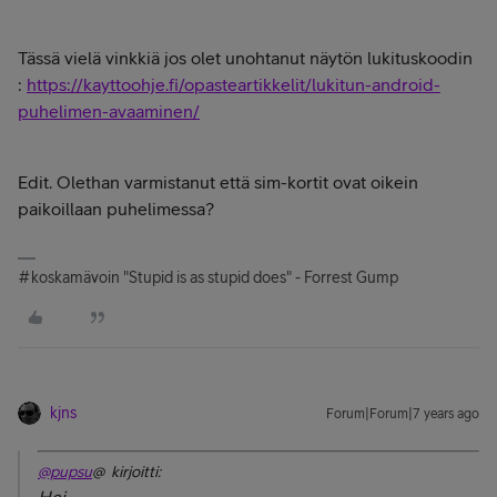
Tässä vielä vinkkiä jos olet unohtanut näytön lukituskoodin
:
https://kayttoohje.fi/opasteartikkelit/lukitun-android-
puhelimen-avaaminen/
Edit. Olethan varmistanut että sim-kortit ovat oikein
paikoillaan puhelimessa?
#koskamävoin "Stupid is as stupid does" - Forrest Gump
kjns
Forum|Forum|7 years ago
@pupsu
@ kirjoitti: