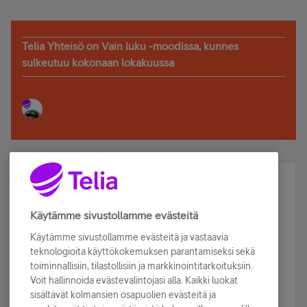
Telia Yhteisö on Vain luku -moodissa, kunnes
sulkeutuu kokonaan lokakuussa
Älä jää paitsi – osallistu ja voita!
Tilaa Telian uutiskirje ja olet mukana arvonnassa.
Käytämme sivustollamme evästeitä
Samalla saat parhaat asiakasedut suoraan
Käytämme sivustollamme evästeitä ja vastaavia
sähköpostiisi.
teknologioita käyttökokemuksen parantamiseksi sekä
toiminnallisiin, tilastollisiin ja markkinointitarkoituksiin.
Voit hallinnoida evästevalintojasi alla. Kaikki luokat
Tilaa nyt
sisältävät kolmansien osapuolien evästeitä ja