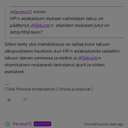
@Parvima73
kirjoitti:
HP:n asiakastuen mukaan valmistajan takuu on
päättynyt,
@Sekunti
:n ohjeiden mukaiset jutut on
tehty.Mitä teen?
Sitten tietty yksi mahdollisuus on laittaa kone takuun
ulkopuoliseen huoltoon, kun HP:n asiakastuesta vastattiin
takuun olevan ummessa ja oletkin jo
@Sekunti
:n
ohjeistuksen mukaisesti tarkistanut ajurit ja niiden
asetukset.
| Telia Yhteisön moderaattori | Urheilu ja elokuvat |
Parvima73
ALOITTAJA
Forum|Forum|4 years ago
P