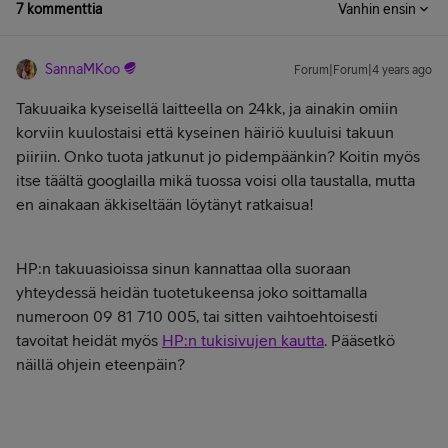
7 kommenttia
Vanhin ensin
SannaMKoo
Forum|Forum|4 years ago
Takuuaika kyseisellä laitteella on 24kk, ja ainakin omiin
korviin kuulostaisi että kyseinen häiriö kuuluisi takuun
piiriin. Onko tuota jatkunut jo pidempäänkin? Koitin myös
itse täältä googlailla mikä tuossa voisi olla taustalla, mutta
en ainakaan äkkiseltään löytänyt ratkaisua!
HP:n takuuasioissa sinun kannattaa olla suoraan
yhteydessä heidän tuotetukeensa joko soittamalla
numeroon 09 81 710 005, tai sitten vaihtoehtoisesti
tavoitat heidät myös
HP:n tukisivujen kautta
. Pääsetkö
näillä ohjein eteenpäin?