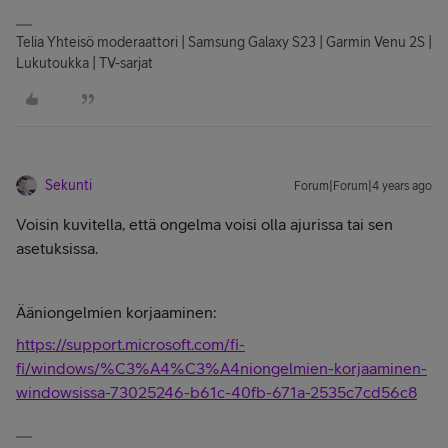
Telia Yhteisö moderaattori | Samsung Galaxy S23 | Garmin Venu 2S |
Lukutoukka | TV-sarjat
Sekunti
Forum|Forum|4 years ago
Voisin kuvitella, että ongelma voisi olla ajurissa tai sen
asetuksissa.
Ääniongelmien korjaaminen:
https://support.microsoft.com/fi-
fi/windows/%C3%A4%C3%A4niongelmien-korjaaminen-
windowsissa-73025246-b61c-40fb-671a-2535c7cd56c8