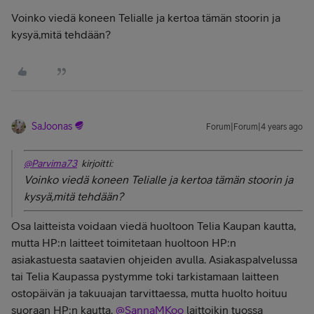
Voinko viedä koneen Telialle ja kertoa tämän stoorin ja
kysyä,mitä tehdään?
SaJoonas
Forum|Forum|4 years ago
@Parvima73
kirjoitti:
Voinko viedä koneen Telialle ja kertoa tämän stoorin ja
kysyä,mitä tehdään?
Osa laitteista voidaan viedä huoltoon Telia Kaupan kautta,
mutta HP:n laitteet toimitetaan huoltoon HP:n
asiakastuesta saatavien ohjeiden avulla. Asiakaspalvelussa
tai Telia Kaupassa pystymme toki tarkistamaan laitteen
ostopäivän ja takuuajan tarvittaessa, mutta huolto hoituu
suoraan HP:n kautta.
@SannaMKoo
laittoikin tuossa