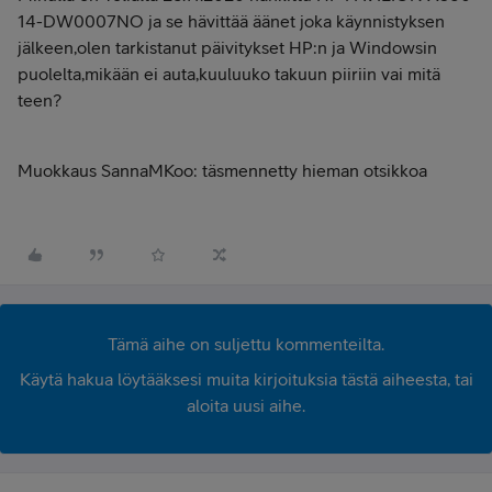
14-DW0007NO ja se hävittää äänet joka käynnistyksen
jälkeen,olen tarkistanut päivitykset HP:n ja Windowsin
puolelta,mikään ei auta,kuuluuko takuun piiriin vai mitä
teen?
Muokkaus SannaMKoo: täsmennetty hieman otsikkoa
Tämä aihe on suljettu kommenteilta.
Käytä hakua löytääksesi muita kirjoituksia tästä aiheesta, tai
aloita uusi aihe.