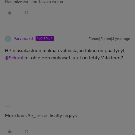
Elän pilvessä - mutta vain diginä.
Parvima73
ALOITTAJA
Forum|Forum|4 years ago
P
HP:n asiakastuen mukaan valmistajan takuu on päättynyt,
@Sekunti
:n ohjeiden mukaiset jutut on tehty.Mitä teen?
---
Muokkaus Se_Jesse: lisätty tägäys