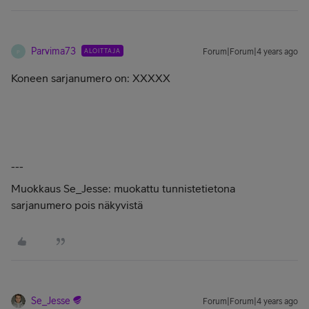
Parvima73
ALOITTAJA
Forum|Forum|4 years ago
P
Koneen sarjanumero on: XXXXX
---
Muokkaus Se_Jesse: muokattu tunnistetietona
sarjanumero pois näkyvistä
Se_Jesse
Forum|Forum|4 years ago