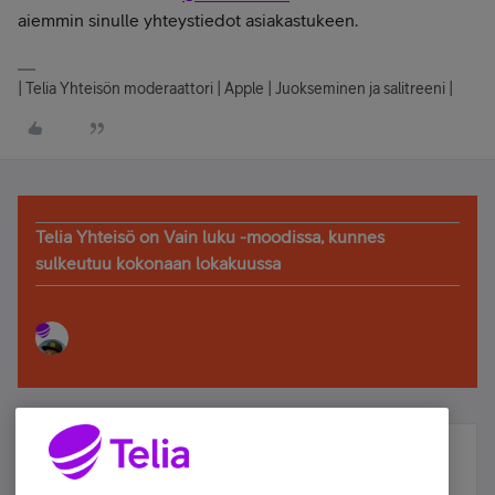
aiemmin sinulle yhteystiedot asiakastukeen.
| Telia Yhteisön moderaattori | Apple | Juokseminen ja salitreeni |
Telia Yhteisö on Vain luku -moodissa, kunnes
sulkeutuu kokonaan lokakuussa
Älä jää paitsi – osallistu ja voita!