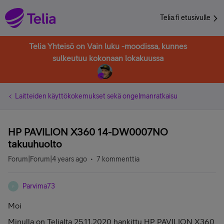
Telia.fi etusivulle
Telia Yhteisö on Vain luku -moodissa, kunnes
sulkeutuu kokonaan lokakuussa
Laitteiden käyttökokemukset sekä ongelmanratkaisu
HP PAVILION X360 14-DW0007NO
takuuhuolto
Forum|Forum|4 years ago
7 kommenttia
Parvima73
P
Moi
Minulla on Telialta 25.11.2020 hankittu
HP PAVILION X360