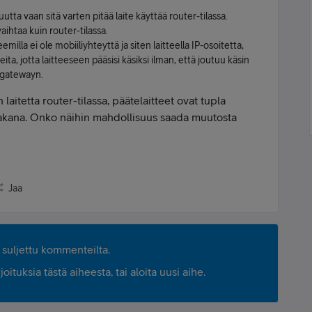
uutta vaan sitä varten pitää laite käyttää router-tilassa.
ihtaa kuin router-tilassa.
milla ei ole mobiiliyhteyttä ja siten laitteella IP-osoitetta,
eita, jotta laitteeseen pääsisi käsiksi ilman, että joutuu käsin
a gatewayn.
laitetta router-tilassa, päätelaitteet ovat tupla
takana. Onko näihin mahdollisuus saada muutosta
Jaa
suljettu kommenteilta.
ituksia tästä aiheesta, tai aloita uusi aihe.