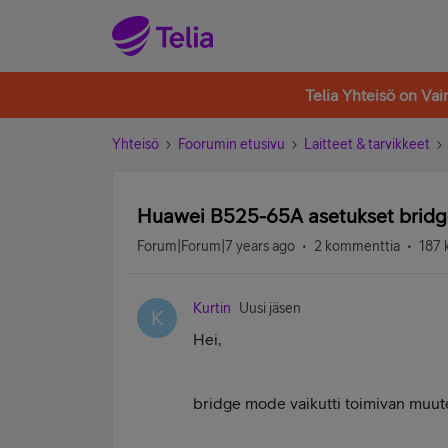
Telia Yhteisö on Va
Yhteisö
Foorumin etusivu
Laitteet & tarvikkeet
Huawei B525-65A asetukset bridge
Forum|Forum|7 years ago
2 kommenttia
187 
Kurtin
Uusi jäsen
K
Hei,
bridge mode vaikutti toimivan muu