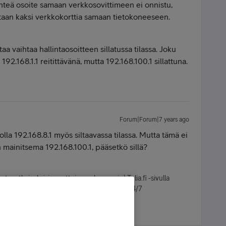
nteä osoite samaan verkkosovittimeen ei onnistu,
ntaan kaksi verkkokorttia samaan tietokoneeseen.
aa vaihtaa hallintaosoitteen sillatussa tilassa. Joku
2.168.1.1 reitittävänä, mutta 192.168.100.1 sillattuna.
Forum|Forum|7 years ago
i olla 192.168.8.1 myös siltaavassa tilassa. Mutta tämä ei
n mainitsema 192.168.100.1, pääsetkö sillä?
ta ratkaisuksi, jos auttoi ongelmassasi. :) Telia.fi -sivulla
oin tahansa. Chat-yhteys asiakaspalveluumme 24/7