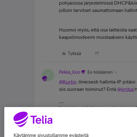
pohjaisissa järjestelmissä DHCP&kii
jolloin tarvitset saumattomaan halli
Huomoi myös, että osa laitteista saatt
kaapelimodeemi muistaakseni käytti 19
Tykkää
Pekka_Koo
Ex-telialainen
P
@Kurtin
, ilmeisesti hallinta-IP pitäis
siis suoraan toiminut? Entä
@irritus
'
Viestistä saa tykätä, jos se on hyvä, ja merka
hallinnoit liittymiäsi ja palveluitasi mill
Tykkää
Käytämme sivustollamme evästeitä