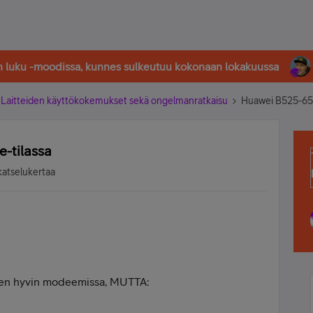
in luku -moodissa, kunnes sulkeutuu kokonaan lokakuussa
Laitteiden käyttökokemukset sekä ongelmanratkaisu
Huawei B525-65A
-tilassa
katselukertaa
ten hyvin modeemissa, MUTTA: