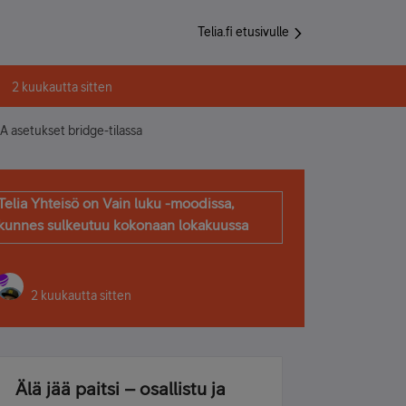
Telia.fi etusivulle
2 kuukautta sitten
 asetukset bridge-tilassa
Telia Yhteisö on Vain luku -moodissa,
kunnes sulkeutuu kokonaan lokakuussa
2 kuukautta sitten
Älä jää paitsi – osallistu ja