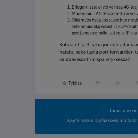
Bridge-tilassa ei voi vaihtaa 4G-taaj
Modeemin LAN IP-osoitetta ei voi va
Olisi myös hyvä, jos silloin kun modee
laite antaisi tilapäisesti DHCP-osoitt
asettamaan omalle laitteelle IP:n j
Kohdan 1. ja 3. takia joudun pitämään 
natattu sekä tupla port forwardien 
seuraavassa firmispäivityksessä?
Tykkää
Tämä aihe on 
Käytä hakua löytääksesi muita kirjo