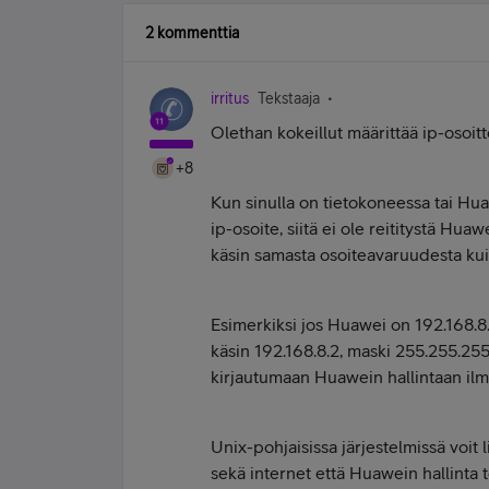
2 kommenttia
irritus
Tekstaaja
Olethan kokeillut määrittää ip-osoi
+8
Kun sinulla on tietokoneessa tai Hua
ip-osoite, siitä ei ole reititystä Hu
käsin samasta osoiteavaruudesta ku
Esimerkiksi jos Huawei on 192.168.8.1,
käsin 192.168.8.2, maski 255.255.255.
kirjautumaan Huawein hallintaan ilman,
Unix-pohjaisissa järjestelmissä voit 
sekä internet että Huawein hallinta