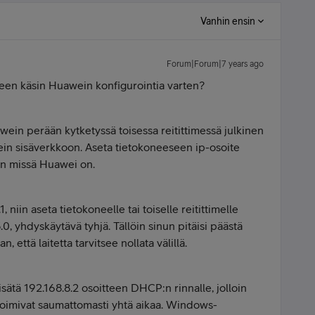
Vanhin ensin
Forum|Forum|7 years ago
tteen käsin Huawein konfigurointia varten?
wein perään kytketyssä toisessa reitittimessä julkinen
awein sisäverkkoon. Aseta tietokoneeseen ip-osoite
in missä Huawei on.
 niin aseta tietokoneelle tai toiselle reitittimelle
0, yhdyskäytävä tyhjä. Tällöin sinun pitäisi päästä
 että laitetta tarvitsee nollata välillä.
lisätä 192.168.8.2 osoitteen DHCP:n rinnalle, jolloin
 toimivat saumattomasti yhtä aikaa. Windows-