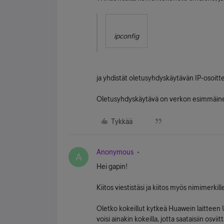
ipconfig
ja yhdistät oletusyhdyskäytävän IP-osoitt
Oletusyhdyskäytävä on verkon esimmäinen
Tykkää
Anonymous
A
Hei gapin!
Kiitos viestistäsi ja kiitos myös nimimerkil
Oletko kokeillut kytkeä Huawein laitteen
voisi ainakin kokeilla, jotta saataisiin osvi