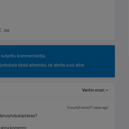
Jaa
suljettu kommenteilta.
ituksia tästä aiheesta, tai aloita uusi aihe.
Vanhin ensin
Forum|Forum|11 years ago
oletusyhdyskäytäväsi?
a anna komento: