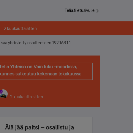
Telia.fi etusivulle
2 kuukautta sitten
aa yhdistetty osoitteeseen 192.168.1.1
Telia Yhteisö on Vain luku -moodissa,
kunnes sulkeutuu kokonaan lokakuussa
2 kuukautta sitten
Älä jää paitsi – osallistu ja