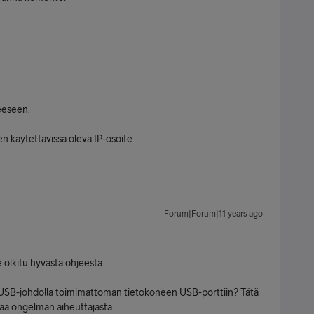
eeseen.
 käytettävissä oleva IP-osoite.
Forum|Forum|11 years ago
le olkitu hyvästä ohjeesta.
 USB-johdolla toimimattoman tietokoneen USB-porttiin? Tätä
ittaa ongelman aiheuttajasta.