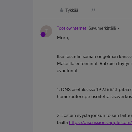
Tykkää
Tooslowinternet
Savumerkittäjä
T
Moro,
Itse taistelin saman ongelman kanssa 
Maceillä ei toiminut. Ratkaisu löyty
avautunut.
1. DNS asetuksissa 192.168.1.1 pitää 
homerouter.cpe osoitetta sisäverkos
2. Jostain syystä jonkun toisen laitte
täällä
https://discussions.apple.com