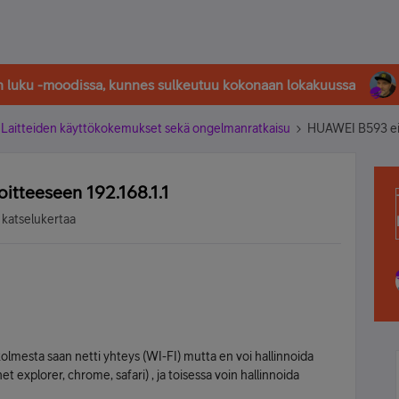
in luku -moodissa, kunnes sulkeutuu kokonaan lokakuussa
Laitteiden käyttökokemukset sekä ongelmanratkaisu
HUAWEI B593 ei s
itteeseen 192.168.1.1
 katselukertaa
kolmesta saan netti yhteys (WI-FI) mutta en voi hallinnoida
et explorer, chrome, safari) , ja toisessa voin hallinnoida