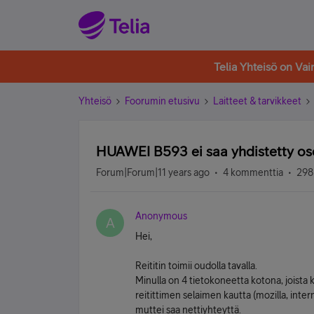
Telia Yhteisö on Va
Yhteisö
Foorumin etusivu
Laitteet & tarvikkeet
HUAWEI B593 ei saa yhdistetty oso
Forum|Forum|11 years ago
4 kommenttia
298
Anonymous
A
Hei,
Reititin toimii oudolla tavalla.
Minulla on 4 tietokoneetta kotona, joista 
reitittimen selaimen kautta (mozilla, intern
muttei saa nettiyhteyttä.