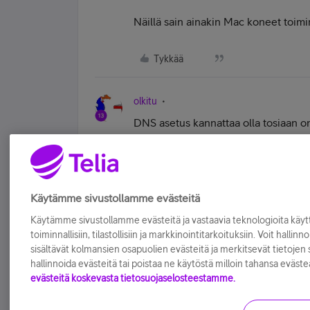
Näillä sain ainakin Mac koneet toim
Tykkää
olkitu
DNS asetus kannattaa olla tosiaan 
Tämä aiheuttaa useita ongelmia ylee
Tykkää
Käytämme sivustollamme evästeitä
Käytämme sivustollamme evästeitä ja vastaavia teknologioita kä
toiminnallisiin, tilastollisiin ja markkinointitarkoituksiin. Voit hallinn
sisältävät kolmansien osapuolien evästeitä ja merkitsevät tietojen si
hallinnoida evästeitä tai poistaa ne käytöstä milloin tahansa eväste
evästeitä koskevasta tietosuojaselosteestamme.