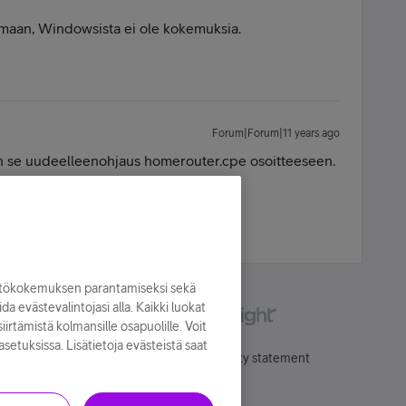
imaan, Windowsista ei ole kokemuksia.
Forum|Forum|11 years ago
on se uudeelleenohjaus homerouter.cpe osoitteeseen.
nsä ja yhdistäminen on hidasta.
yttökokemuksen parantamiseksi sekä
oida evästevalintojasi alla. Kaikki luokat
irtämistä kolmansille osapuolille. Voit
asetuksissa. Lisätietoja evästeistä saat
Käyttöehdot
Accessibility statement