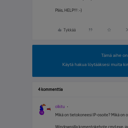
Pliiis, HELP!!! :-)
Tykkää
Tämä aihe on 
Käytä hakua löytääksesi muita kirjo
4 kommenttia
olkitu
Mikä on tietokoneesi IP-osoite? Mikä on 
Windowssilla komentokehote cmd.exe, j