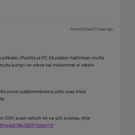
Forum|Forum|11 years ago
pitkään, iPadilla ja PC:llä pääsin hallintaan mutta
i mutta kumpi on oikea vai molemmat ei oikein
olla jonon päällimmäisenä jotta osaa etsiä
ta.
en SSH avain sekoili eli ne piti poistaa, ohje
/thread/1861839?tstart=0