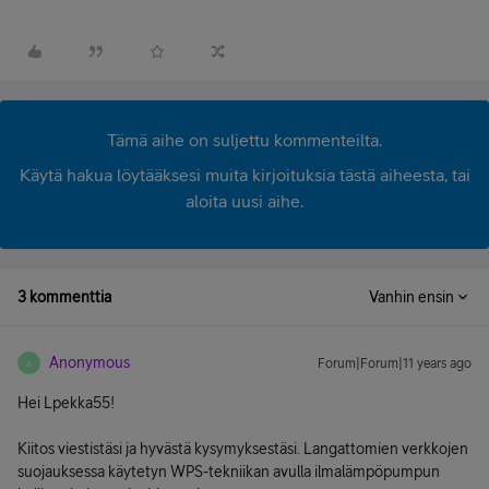
Tämä aihe on suljettu kommenteilta.
Käytä hakua löytääksesi muita kirjoituksia tästä aiheesta, tai
aloita uusi aihe.
3 kommenttia
Vanhin ensin
Anonymous
Forum|Forum|11 years ago
A
Hei Lpekka55!
Kiitos viestistäsi ja hyvästä kysymyksestäsi. Langattomien verkkojen
suojauksessa käytetyn WPS-tekniikan avulla ilmalämpöpumpun