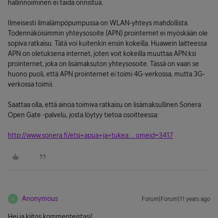
hallinnoiminen ei taida onnistua.
Ilmeisesti ilmalämpöpumpussa on WLAN-yhteys mahdollista.
Todennäköisimmin yhteysosoite (APN) prointernet ei myöskään ole
sopiva ratkaisu. Tätä voi kuitenkin ensin kokeilla. Huawein laitteessa
APN on oletuksena internet, joten voit kokeilla muuttaa APN:ksi
prointernet, joka on lisämaksuton yhteysosoite. Tässä on vaan se
huono puoli, että APN prointernet ei toimi 4G-verkossa, mutta 3G-
verkossa toimii.
Saattaa olla, että ainoa toimiva ratkaisu on lisämaksullinen Sonera
Open Gate -palvelu, josta löytyy tietoa osoitteessa:
http://www.sonera.fi/etsi+apua+ja+tukea ... omeid=3417
Anonymous
Forum|Forum|11 years ago
A
Hei ja kiitos kommenteistasi!