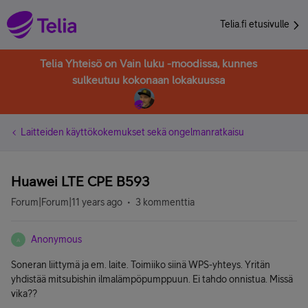
Telia.fi etusivulle
Telia Yhteisö on Vain luku -moodissa, kunnes
sulkeutuu kokonaan lokakuussa
Laitteiden käyttökokemukset sekä ongelmanratkaisu
Huawei LTE CPE B593
Forum|Forum|11 years ago
3 kommenttia
Anonymous
A
Soneran liittymä ja em. laite. Toimiiko siinä WPS-yhteys. Yritän
yhdistää mitsubishin ilmalämpöpumppuun. Ei tahdo onnistua. Missä
vika??