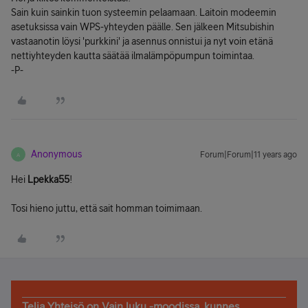
Sain kuin sainkin tuon systeemin pelaamaan. Laitoin modeemin
asetuksissa vain WPS-yhteyden päälle. Sen jälkeen Mitsubishin
vastaanotin löysi 'purkkini' ja asennus onnistui ja nyt voin etänä
nettiyhteyden kautta säätää ilmalämpöpumpun toimintaa.
-P-
Anonymous
Forum|Forum|11 years ago
A
Hei
Lpekka55
!
Tosi hieno juttu, että sait homman toimimaan.
Telia Yhteisö on Vain luku -moodissa, kunnes