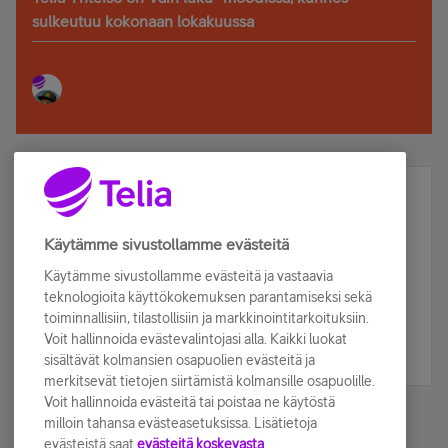
sulkeutuu kokonaan lokakuussa
Älä jää paitsi – osallistu ja voita!
Tilaa Telian uutiskirje ja olet mukana arvonnassa.
Käytämme sivustollamme evästeitä
Samalla saat parhaat asiakasedut suoraan
Käytämme sivustollamme evästeitä ja vastaavia
sähköpostiisi.
teknologioita käyttökokemuksen parantamiseksi sekä
toiminnallisiin, tilastollisiin ja markkinointitarkoituksiin.
Voit hallinnoida evästevalintojasi alla. Kaikki luokat
Tilaa nyt
sisältävät kolmansien osapuolien evästeitä ja
merkitsevät tietojen siirtämistä kolmansille osapuolille.
Voit hallinnoida evästeitä tai poistaa ne käytöstä
milloin tahansa evästeasetuksissa. Lisätietoja
evästeistä saat
evästeitä koskevasta